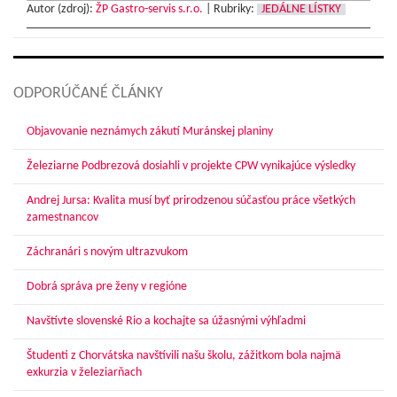
Autor (zdroj):
ŽP Gastro-servis s.r.o.
|
Rubriky:
JEDÁLNE LÍSTKY
ODPORÚČANÉ ČLÁNKY
Objavovanie neznámych zákutí Muránskej planiny
Železiarne Podbrezová dosiahli v projekte CPW vynikajúce výsledky
Andrej Jursa: Kvalita musí byť prirodzenou súčasťou práce všetkých
zamestnancov
Záchranári s novým ultrazvukom
Dobrá správa pre ženy v regióne
Navštívte slovenské Rio a kochajte sa úžasnými výhľadmi
Študenti z Chorvátska navštívili našu školu, zážitkom bola najmä
exkurzia v železiarňach