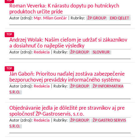
TOP
Roman Veverka: K nárastu dopytu po hutníckych
produktoch určite príde
Autor (zdroj):
Mgr. Milan Gončár
|
Rubriky:
ŽP GROUP
EKO QELET
TOP
Andrzej Wolak: Naším cieľom je udržať si zákazníkov
a dosiahnuť čo najlepšie výsledky
Autor (zdroj):
Redakcia
|
Rubriky:
ŽP GROUP
SLOVRUR
TOP
Ján Gaboň: Prioritou naďalej zostáva zabezpečenie
bezporuchovej prevádzky informačného systému
Autor (zdroj):
Redakcia
|
Rubriky:
ŽP GROUP
ŽP INFORMATIKA
S.R.O.
Objednávanie jedla je dôležité pre stravníkov aj pre
spoločnosť ŽP-Gastroservis, s.r.o.
Autor (zdroj):
Redakcia
|
Rubriky:
ŽP GROUP
ŽP GASTRO SERVIS
S.R.O.