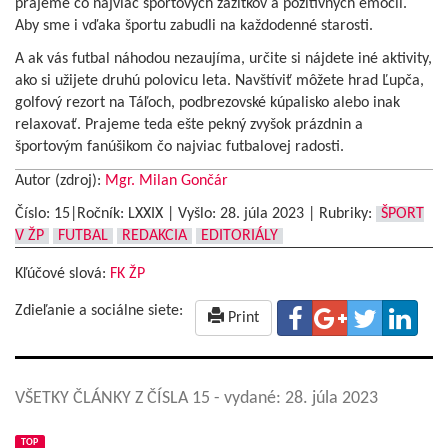
prajeme čo najviac športových zážitkov a pozitívnych emócií.
Aby sme i vďaka športu zabudli na každodenné starosti.
A ak vás futbal náhodou nezaujíma, určite si nájdete iné aktivity,
ako si užijete druhú polovicu leta. Navštíviť môžete hrad Ľupča,
golfový rezort na Táľoch, podbrezovské kúpalisko alebo inak
relaxovať. Prajeme teda ešte pekný zvyšok prázdnin a
športovým fanúšikom čo najviac futbalovej radosti.
Autor (zdroj):
Mgr. Milan Gončár
Číslo: 15|Ročník: LXXIX | Vyšlo:
28. júla 2023
|
Rubriky:
ŠPORT
V ŽP
FUTBAL
REDAKCIA
EDITORIÁLY
Kľúčové slová:
FK ŽP
Zdieľanie a sociálne siete:
Print
VŠETKY ČLÁNKY Z ČÍSLA 15
- vydané: 28. júla 2023
TOP