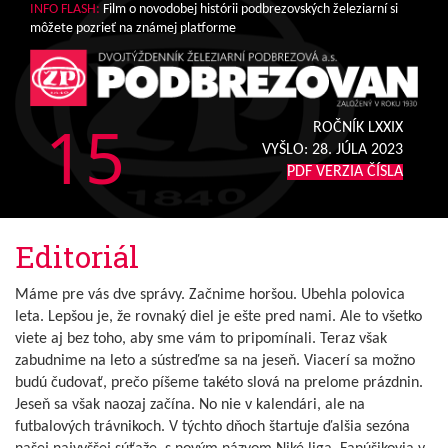
INFO FLASH:
Film o novodobej histórii podbrezovských železiarní si
môžete pozrieť na známej platforme
15
ROČNÍK LXXIX
VYŠLO:
28. JÚLA 2023
PDF VERZIA ČÍSLA
Editoriál
Máme pre vás dve správy. Začnime horšou. Ubehla polovica
leta. Lepšou je, že rovnaký diel je ešte pred nami. Ale to všetko
viete aj bez toho, aby sme vám to pripomínali. Teraz však
zabudnime na leto a sústreďme sa na jeseň. Viacerí sa možno
budú čudovať, prečo píšeme takéto slová na prelome prázdnin.
Jeseň sa však naozaj začína. No nie v kalendári, ale na
futbalových trávnikoch. V týchto dňoch štartuje ďalšia sezóna