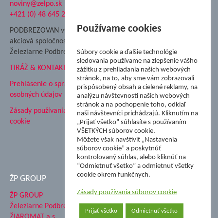
noviny@zelpo.sk
Hrad Ľupča
+421 (0) 48 645 2711
Súkromná spojená škola ŽP
Nadácia Železiarne
Používame cookies
PODBREZOVAN vydáva
Podbrezová
akciová spoločnosť
Hutnícke múzeum
Železiarne Podbrezová
Súbory cookie a ďalšie technológie
ŽP Informatika s.r.o.
sledovania používame na zlepšenie vášho
TIRÁŽ & KONTAKT
ŠK Železiarne Podbrezová
zážitku z prehliadania našich webových
stránok, na to, aby sme vám zobrazovali
Tále a.s.
Prehlásenie o spracovaní
prispôsobený obsah a cielené reklamy, na
osobných údajov
analýzu návštevnosti našich webových
stránok a na pochopenie toho, odkiaľ
Zásady používania súborov
naši návštevníci prichádzajú. Kliknutím na
cookie
„Prijať všetko” súhlasíte s používaním
VŠETKÝCH súborov cookie.
Môžete však navštíviť „Nastavenia
súborov cookie” a poskytnúť
kontrolovaný súhlas, alebo kliknúť na
“Odmietnuť všetko” a odmietnuť všetky
cookie okrem funkčnych.
ŽP GROUP
Zásady používania súborov cookie
ŽP GROUP
Železiarne Podbrezová a.s.
Prijať všetko
Odmietnuť všetko
ŽIAROMAT a.s.