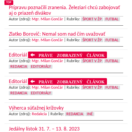
TOP
Prípravu poznačili zranenia. Železiari chcú zabojovať
aj o priazeň divákov
Autor (zdroj):
Mgr. Milan Gončár
|
Rubriky:
ŠPORT V ŽP
FUTBAL
Zlatko Borovič: Nemal som nad čím uvažovať
Autor (zdroj):
Mgr. Milan Gončár
|
Rubriky:
ŠPORT V ŽP
FUTBAL
Editoriál
PRÁVE ZOBRAZENÝ ČLÁNOK
Autor (zdroj):
Mgr. Milan Gončár
|
Rubriky:
ŠPORT V ŽP
FUTBAL
REDAKCIA
EDITORIÁLY
Editoriál
PRÁVE ZOBRAZENÝ ČLÁNOK
Autor (zdroj):
Mgr. Milan Gončár
|
Rubriky:
ŠPORT V ŽP
FUTBAL
REDAKCIA
EDITORIÁLY
Výherca súťažnej krížovky
Autor (zdroj):
Redakcia
|
Rubriky:
REDAKCIA
INÉ
Jedálny lístok 31. 7. – 13. 8. 2023