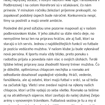
našej najvyššej súťaže, s novým názvom Niké liga. Fanúšikovia v
Podbrezovej i na celom Horehroní sú v očakávaní, čo nám
prinesie. V minulom ročníku železiari príjemne prekvapili, no
zopakovať podobný úspech bude náročné. Konkurencia nespí,
tímy sa posilnili a majú smelé ambície.
Posledné dni pred súťažou sme pozorne mapovali aj v našom
podbrezovskom klube. V jeho zákulisí sa stále niečo deje, no
nemyslíme teraz len na prípravu hráčov, ale aj ľudí, ktorí sa
starajú o ich servis. Jednou z najdôležitejších funkcií vo futbale
je pozícia vedúceho mužstva. V našom klube ju bude vykonávať
nová persóna. K športu mala vždy blízko, preto ponuku s
radosťou prijala a povedala nám viac o svojich úlohách. Tvrdé
týždne letnej prípravy zasa zhodnotil hlavný tréner mužstva. Čo
je dôležité, optimizmus chlapcom nechýba a rovnako ani
odhodlanie dosahovať uspokojivé výsledky. Hráči, vedenie,
fanúšikovia, ale aj ostatní, ktorí majú futbal v srdci, sa už tešia
na začiatok ligy. Všetci sme zvedaví najmä na výkony našich
chlapcov, ktorí určite vydajú zo seba všetko. Rovnako sa tešíme
aj na atraktívnych súperov, ktorí zavítajú do našej útulnej Zelpo
arény s vynoveným trávnikom. Futbalová sezóna je tu a my si