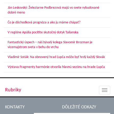
Ján Leskovský: Železiarne Podbrezová majú vo svete vybudované
dobré meno
Čo je dôchodková prognóza a ako ju máme chápať?
V regióne Apúlia pocítite skutočný dotyk Talianska
Fantastický úspech – náš bývalý kolega Slavomír Brozman je
vicemajstrom sveta v behu do vrchu
Vladimír Soták: Na obnovený hrad Ľupča môže byť hrdý každý Slovák
Výstava Fragmenty harmónie otvorila hlavnú sezónu na hrade Ľupča
Rubriky
Toggl
navig
KONTAKTY
DÔLEŽITÉ ODKAZY