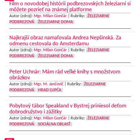
Film o novodobej histórii podbrezovských železiarní si
môžete pozrieť na známej platforme
Autor (zdroj):
Mgr. Milan Gončár
|
Rubriky:
ŽELEZIARNE
PODBREZOVÁ
ŽELEZIARNE DOMA
Najkrajší obraz namaľovala Andrea Nepšinská. Za
odmenu cestovala do Amsterdamu
Autor (zdroj):
Mgr. Milan Gončár
|
Rubriky:
ŽELEZIARNE
PODBREZOVÁ
ŽELEZIARNE DOMA
Peter Uchnár: Mám rád veľké knihy s množstvom
obrázkov
Autor (zdroj):
Mgr. M. Jančovič
|
Rubriky:
ŽELEZIARNE
PODBREZOVÁ
HRAD ĽUPČA
Pobytový tábor Speakland v Bystrej priniesol deťom
dobrodružstvo i zážitky
Autor (zdroj):
Mgr. Milan Gončár
|
Rubriky:
ŽELEZIARNE
PODBREZOVÁ
SOCIÁLNA OBLASŤ