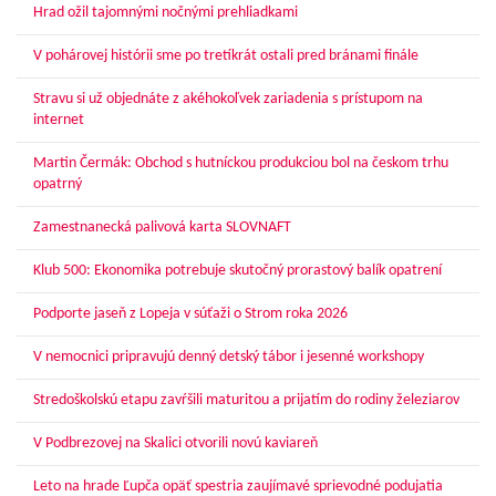
Hrad ožil tajomnými nočnými prehliadkami
V pohárovej histórii sme po tretíkrát ostali pred bránami finále
Stravu si už objednáte z akéhokoľvek zariadenia s prístupom na
internet
Martin Čermák: Obchod s hutníckou produkciou bol na českom trhu
opatrný
Zamestnanecká palivová karta SLOVNAFT
Klub 500: Ekonomika potrebuje skutočný prorastový balík opatrení
Podporte jaseň z Lopeja v súťaži o Strom roka 2026
V nemocnici pripravujú denný detský tábor i jesenné workshopy
Stredoškolskú etapu zavŕšili maturitou a prijatím do rodiny železiarov
V Podbrezovej na Skalici otvorili novú kaviareň
Leto na hrade Ľupča opäť spestria zaujímavé sprievodné podujatia