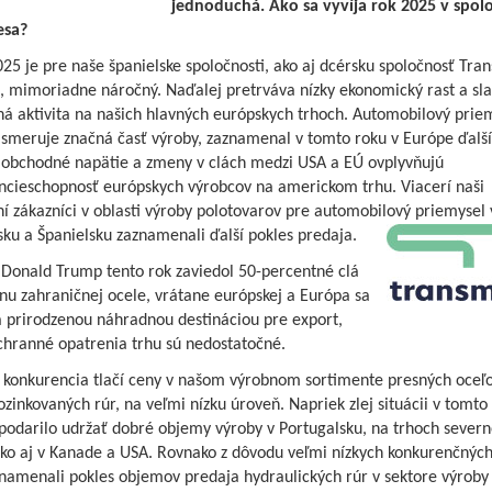
jednoduchá. Ako sa vyvíja rok 2025 v spolo
V Zelpo aréne padol aj Tre
esa?
spod Čebraťa bez bodu
25 je pre naše španielske spoločnosti, ako aj dcérsku spoločnosť Tra
., mimoriadne náročný. Naďalej pretrváva nízky ekonomický rast a sl
V príjemnom prostredí v
ná aktivita na našich hlavných európskych trhoch. Automobilový prie
Podkoniciach vybojovali
 smeruje značná časť výroby, zaznamenal v tomto roku v Európe ďalší
železiari postup v Slovna
 obchodné napätie a zmeny v clách medzi USA a EÚ ovplyvňujú
ncieschopnosť európskych výrobcov na americkom trhu. Viacerí naši
Letný biatlon je v plnom 
 zákazníci v oblasti výroby polotovarov pre automobilový priemysel 
ku a Španielsku zaznamenali ďalší pokles predaja.
Jedálny lístok
 Donald Trump tento rok zaviedol 50-percentné clá
nu zahraničnej ocele, vrátane európskej a Európa sa
a prirodzenou náhradnou destináciou pre export,
chranné opatrenia trhu sú nedostatočné.
Editoriál
 konkurencia tlačí ceny v našom výrobnom sortimente presných oceľ
ozinkovaných rúr, na veľmi nízku úroveň. Napriek zlej situácii v tomto
Výherca súťažnej krížovk
podarilo udržať dobré objemy výroby v Portugalsku, na trhoch severn
ako aj v Kanade a USA. Rovnako z dôvodu veľmi nízkych konkurenčných
namenali pokles objemov predaja hydraulických rúr v sektore výroby