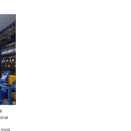
k
torné
 2008,