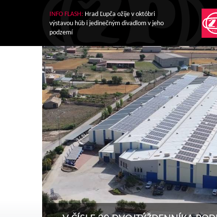
INFO FLASH:
Hrad Ľupča ožije v októbri
výstavou húb i jedinečným divadlom v jeho
podzemí