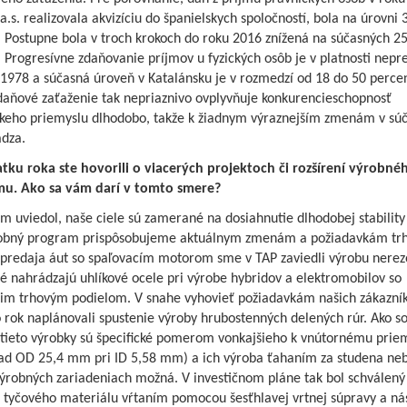
a.s. realizovala akvizíciu do španielskych spoločností, bola na úrovni 
. Postupne bola v troch krokoch do roku 2016 znížená na súčasných 2
 Progresívne zdaňovanie príjmov u fyzických osôb je v platnosti nepre
1978 a súčasná úroveň v Katalánsku je v rozmedzí od 18 do 50 percen
daňové zaťaženie tak nepriaznivo ovplyvňuje konkurencieschopnosť
skeho priemyslu dlhodobo, takže k žiadnym výraznejším zmenám v súč
dza.
atku roka ste hovorili o viacerých projektoch či rozšírení výrobné
u. Ako sa vám darí v tomto smere?
m uviedol, naše ciele sú zamerané na dosiahnutie dlhodobej stability 
obný program prispôsobujeme aktuálnym zmenám a požiadavkám trhu
 predaja áut so spaľovacím motorom sme v TAP zaviedli výrobu nere
ré nahrádzajú uhlíkové ocele pri výrobe hybridov a elektromobilov so
cim trhovým podielom. V snahe vyhovieť požiadavkám našich zákazní
 rok naplánovali spustenie výroby hrubostenných delených rúr. Ako s
, tieto výrobky sú špecifické pomerom vonkajšieho k vnútornému prie
lad OD 25,4 mm pri ID 5,58 mm) a ich výroba ťahaním za studena ne
výrobných zariadeniach možná. V investičnom pláne tak bol schválený
z tyčového materiálu vŕtaním pomocou šesťhlavej vrtnej súpravy a n