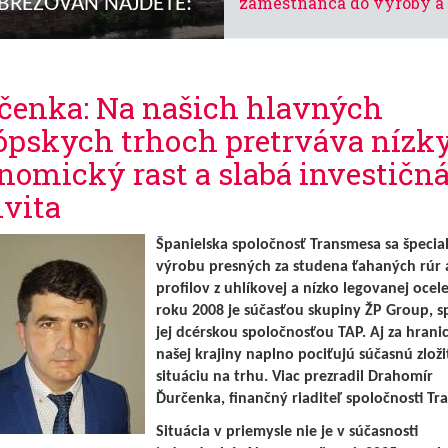
zamestnanca do výroby a 
DBREZOVAN NÁJDETE:
odmenu až tristo eur je stá
aktuálna
Lekár Ernest Caban: Akák
čenka: Na našich hlavných
forma pohybu je dôležitá, 
ópskych trhoch pretrváva nízk
športom si môžeme aj ublí
nomický rast a slabá investičn
Nemocnica hostila kredi
ivita
seminár
Španielska spoločnosť Transmesa sa špecial
Turistické potulky po
výrobu presných za studena ťahaných rúr 
Západných Tatrách
profilov z uhlíkovej a nízko legovanej ocel
roku 2008 je súčasťou skupiny ŽP Group, s
Gymnazisti objavovali ta
jej dcérskou spoločnosťou TAP. Aj za hrani
svet chaosu
našej krajiny naplno pociťujú súčasnú zloži
situáciu na trhu. Viac prezradil Drahomír
Putovanie z Baukovej na
Ďurčenka, finančný riaditeľ spoločnosti Tr
Srdiečko
Situácia v priemysle nie je v súčasnosti