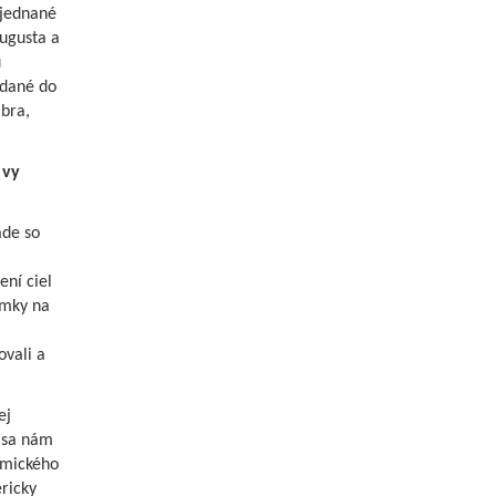
bjednané
ugusta a
u
odané do
bra,
 vy
ade so
ení ciel
imky na
ovali a
ej
e sa nám
omického
ricky