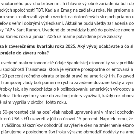
 vnútorného povrchu brúsením. Tri hlavné výrobné zariadenia boli o
ckých spoločností TBT, Kadia a Emag na začiatku roka. Na prelome a
ra sme zrealizovali výrobu vzoriek na dokončených strojoch priamo 
eľov s veľmi dobrými výsledkami. Aktuálne budú všetky zariadenia d
ky TAP v Sant Ramon. Uvedené do prevádzky budú do polovice novem
 na koniec roka a január 2026 už máme potvrdené prvé zákazky.
 sa k záverečnému kvartálu roka 2025. Aký vývoj očakávate a čo si
prajete do záveru roka?
e uvedené makroekonomické údaje španielskej ekonomiky sú v protikl
u spoločnosti Transmesa, ktorá je výrazne proexportne orientovaná a
e 20 percent ročného obratu pripadá pravé na americký trh. Po zaved
j Trumpovej vlády boli pomerne rýchlo zavedené dovozné kvóty a výn
výrobky tak, aby nedochádzalo k poškodzovaniu amerických výrobcov a
teľov. Tieto výnimky sme do značnej miery využívali, každý rok obnov
 nám vypršia v októbri tohto roku.
e 50-percentné clá na oceľ však neboli upravené ani v rámci obchodn
ktorú USA s EÚ uzavreli v júli na úrovni 15 percent. Napriek tomu, ž
o s väčšinou zákazníkov dohodnúť navýšenie cien na zmiernenie ekon
 plánujeme v poslednom štvrťroku výrazne obmedziť dodávky na ame