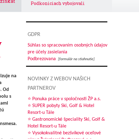
získať
Podkoniciach vybojovali
le
železiari postup v Slovnaft Cupe
Letný biatlon je v plnom prúde
oľvek
Jedálny lístok
no
GDPR
y
žiť
Súhlas so spracovaním osobných údajov
Editoriál
á
pre účely zasielania
tovaný
Výherca súťažnej krížovky
Podbrezovana
[formulár na stiahnutie]
Ponúkané benefity sú lákadlom
izuje na
pre zamestnancov
NOVINKY Z WEBOV NAŠICH
a
PARTNEROV
e. Od
polu s
jomný
⭐ Ponuka práce v spoločnosti ŽP a.s.
cami
⭐ SUPER pobyty Ski, Golf & Hotel
tú
Resort-u Tále
⭐ Gastronomické špeciality Ski, Golf &
ansmesa.
Hotel Resort-u Tále
⭐ Vysokokvalitné bezšvíkové oceľové