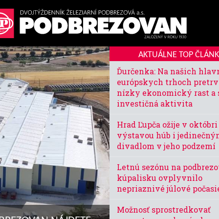
AKTUÁLNE TOP ČLÁN
Ďurčenka: Na našich hla
európskych trhoch pretr
nízky ekonomický rast a 
investičná aktivita
Hrad Ľupča ožije v októbri
výstavou húb i jedinečn
divadlom v jeho podzemí
Letnú sezónu na podbrez
kúpalisku ovplyvnilo
nepriaznivé júlové počasi
Možnosť sprostredkovať