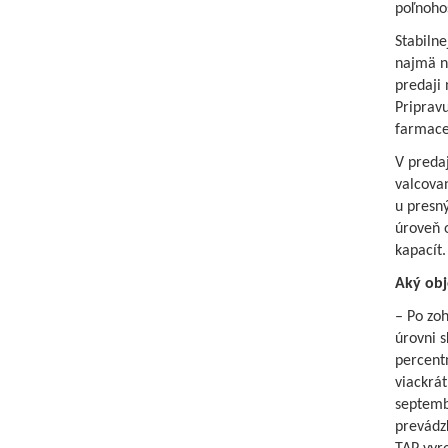
poľnohos
Stabilne
najmä n
predaji 
Pripravu
farmaceu
V predaj
valcovan
u presný
úroveň 
kapacít.
Aký obj
– Po zoh
úrovni s
percentn
viackrát
septembe
prevádz