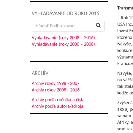
Transm
VYHĽADÁVANIE OD ROKU 2016
– Rok 20
Search
USA Inc
for:
investič
ktorého
Vyhľadávanie (roky 2008 – 2016)
Navyše,
Vyhľadávanie (roky 2000 – 2008)
konkure
významní
Francúzs
ARCHÍV
Navyše,
na väčši
Archív rokov 1998 - 2007
tak stal
Archív rokov 2008 - 2016
keďže o
Archív podľa ročníka a čísla
Zvýšená
Archív podľa autora/zdroja
ako aj p
sa nám 
Afriky, 
sme zaz