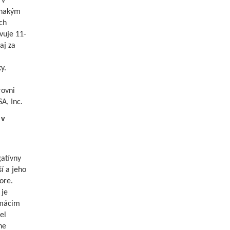
 v
vnakým
ch
vuje 11-
aj za
y.
rovni
A, Inc.
 v
atívny
í a jeho
ore.
 je
omácim
el
ne