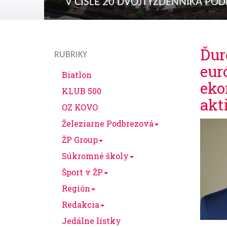
V ČÍSLE 20 DVOJTÝŽDENNÍKA PO
Ďur
RUBRIKY
eur
Biatlon
eko
KLUB 500
akt
OZ KOVO
Železiarne Podbrezová
ŽP Group
Súkromné školy
Šport v ŽP
Región
Redakcia
Jedálne lístky