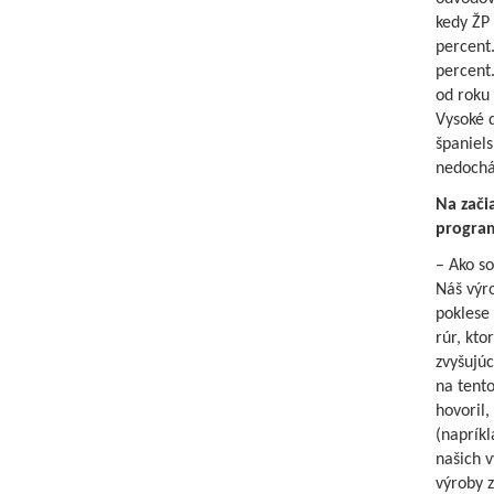
kedy ŽP 
percent
percent.
od roku 
Vysoké 
španiel
nedochá
Na zači
program
– Ako so
Náš výr
poklese
rúr, kto
zvyšujú
na tento
hovoril
(naprík
našich 
výroby 