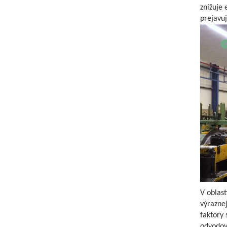
znižuje 
prejavuj
V oblast
výrazne
faktory 
odvodov