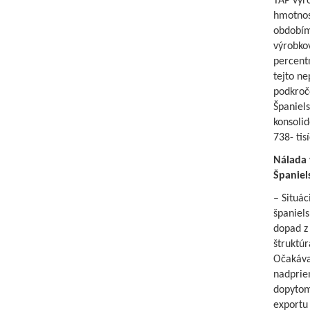
TAP vyro
hmotnos
obdobím
výrobkov
percentn
tejto ne
podkroč
Španiel
konsolid
738- tis
Nálada 
Španiel
– Situác
španiel
dopad z 
štruktú
Očakáva 
nadprie
dopytom
exportu 