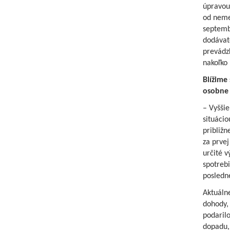
úpravou
od neme
septemb
dodávat
prevádz
nakoľko
Blížime
osobne 
– Vyšši
situácio
približn
za prve
určité 
spotrebi
posledné
Aktuáln
dohody, 
podaril
dopadu,