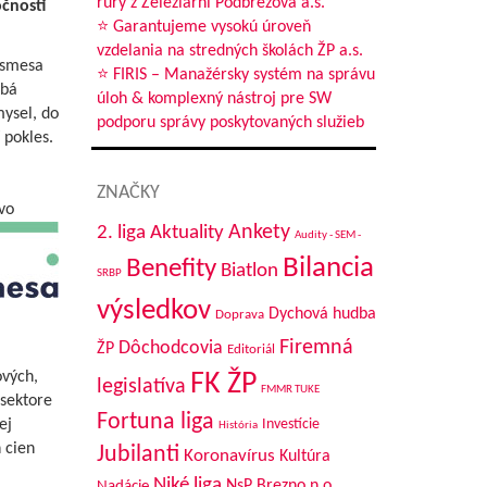
rúry z Železiarní Podbrezová a.s.
čnosti
nčín,
⭐ Garantujeme vysokú úroveň
vzdelania na stredných školách ŽP a.s.
nsmesa
⭐ FIRIS – Manažérsky systém na správu
abá
úloh & komplexný nástroj pre SW
mysel, do
podporu správy poskytovaných služieb
 pokles.
ft Cupe
prúde
ZNAČKY
vo
Aktuality
Ankety
2. liga
Audity - SEM -
Bilancia
Benefity
Biatlon
SRBP
výsledkov
Dychová hudba
Doprava
Firemná
Dôchodcovia
ŽP
Editoriál
ových,
FK ŽP
legislatíva
FMMR TUKE
 sektore
Fortuna liga
y
ej
Investície
História
 cien
Jubilanti
Koronavírus
Kultúra
Niké liga
NsP Brezno n.o.
Nadácie