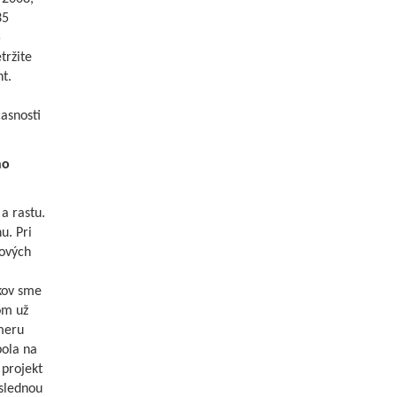
35
5
tržite
t.
asnosti
ho
a rastu.
. Pri
zových
kov sme
om už
meru
bola na
 projekt
áslednou