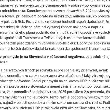
bili spolu 3 811 ton, respektíve 9,4 miliónov metrov rúr a profilov, čo
tnom vyjadrení predstavuje osempercentný pokles v porovnaní s ro
 minulého roka. Kumulovane bolo vyexpedovaných 6 949 ton vlastný
 a tovaru pri celkovom obrate na úrovni 25,1 milióna eur, čo predsta
ý pokles tržieb. Pozitívne tak môžeme hodnotiť aspoň skutočnosť, že 
priaznivej situácie sa nám pri výraznej úspore nákladov a napriek
eniu finančného plánu podarilo dosiahnuť kladné hospodárske výsledk
ske spoločnosti Transmesa a TAP za prvých osem mesiacov dosiahli
ovane zisk pred zdanením vo výške 786-tisíc eur. Dobrý výsledok na ú
íc amerických dolárov dosiahla naša dcérska spoločnosť Transmesa US
v priemysle je na Slovensku v súčasnosti negatívna. Je podobná aj
sku?
ia na svetových trhoch je rovnaká aj pre španielsky priemysel, avšak
ska ekonomika ako celok nezaznamenáva aktuálne až taký výrazný neg
viacerých dôvodov. Podiel priemyslu na celkovom HDP je výrazne nižš
ra je v porovnaní so Slovenskom menej závislá na automobilovom sekt
sa, že ekonomika Španielska v roku 2025 porastie o 2,6 percenta, čo
merný výkon v rámci eurozóny. Tento rast je podporený výrazným d
, najmä v oblasti spotreby a silným sektorom cestovného ruchu. Podi
tovarov a služieb na HDP je tak oveľa nižší ako na Slovensku, čo mier