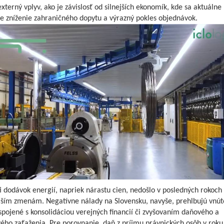
externý vplyv, ako je závislosť od silnejších ekonomík, kde sa aktuálne
e zníženie zahraničného dopytu a výrazný pokles objednávok.
i dodávok energií, napriek nárastu cien, nedošlo v posledných rokoch 
jším zmenám. Negatívne nálady na Slovensku, navyše, prehlbujú vnú
spojené s konsolidáciou verejných financií či zvyšovaním daňového a
ého zaťaženia. Pre porovnanie, daň z príjmu právnických osôb v roku