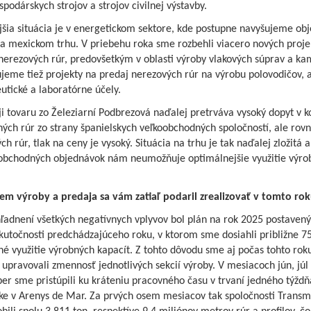
podárskych strojov a strojov civilnej výstavby.
Ponúkané benefity sú lá
pre zamestnancov
jšia situácia je v energetickom sektore, kde postupne navyšujeme ob
a mexickom trhu. V priebehu roka sme rozbehli viacero nových proje
nerezových rúr, predovšetkým v oblasti výroby vlakových súprav a ka
jeme tiež projekty na predaj nerezových rúr na výrobu polovodičov, a
tické a laboratórne účely.
i tovaru zo Železiarní Podbrezová naďalej pretrváva vysoký dopyt v 
ých rúr zo strany španielskych veľkoobchodných spoločností, ale rov
ch rúr, tlak na ceny je vysoký. Situácia na trhu je tak naďalej zložitá a
obchodných objednávok nám neumožňuje optimálnejšie využitie výro
em výroby a predaja sa vám zatiaľ podaril zrealizovať v tomto ro
ľadnení všetkých negatívnych vplyvov bol plán na rok 2025 postavený
kutočnosti predchádzajúceho roku, v ktorom sme dosiahli približne 75
é využitie výrobných kapacít. Z tohto dôvodu sme aj počas tohto rok
 upravovali zmennosť jednotlivých sekcií výroby. V mesiacoch jún, júl
r sme pristúpili ku kráteniu pracovného času v trvaní jedného týždň
ke v Arenys de Mar. Za prvých osem mesiacov tak spoločnosti Transm