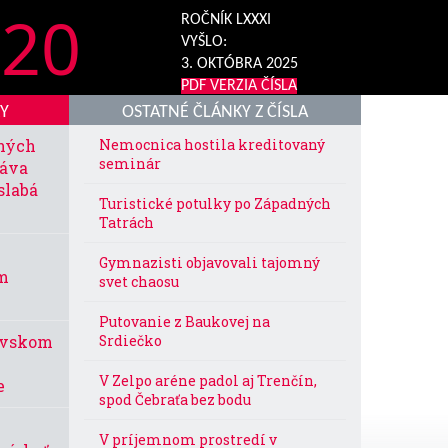
20
ROČNÍK LXXXI
VYŠLO:
3. OKTÓBRA 2025
PDF VERZIA ČÍSLA
KY
OSTATNÉ ČLÁNKY Z ČÍSLA
vných
Nemocnica hostila kreditovaný
seminár
váva
slabá
Turistické potulky po Západných
Tatrách
Gymnazisti objavovali tajomný
ým
svet chaosu
Putovanie z Baukovej na
ovskom
Srdiečko
V Zelpo aréne padol aj Trenčín,
e
spod Čebraťa bez bodu
V príjemnom prostredí v