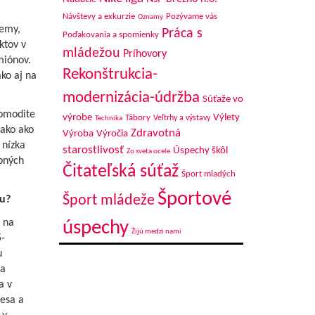
kadlom
Návštevy a exkurzie
Pozývame vás
Oznamy
jemy,
Práca s
Poďakovania a spomienky
ktov v
mládežou
Príhovory
miónov.
Rekonštrukcia-
ko aj na
modernizácia-údržba
Súťaže vo
komodite
výrobe
Výlety
Tábory
Veľtrhy a výstavy
Technika
nako ako
Zdravotná
Výroba
Výročia
 nízka
starostlivosť
Úspechy škôl
Zo sveta ocele
bných
Čitateľská súťaž
Šport mladých
Športové
Šport mládeže
ku?
 na
úspechy
Žijú medzi nami
-
u
 a
a v
esa a