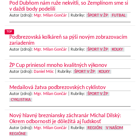
Pod Dubňom nám ruže nekvitli, so Zemplínom sme si
v daždi body podelili
Autor (zdroj):
Mgr. Milan Gončár
|
Rubriky:
ŠPORT V ŽP
FUTBAL
TOP
Podbrezovská kolkáreň sa pýši novým zobrazovacím
zariadením
Autor (zdroj):
Mgr. Milan Gončár
|
Rubriky:
ŠPORT V ŽP
KOLKY
ŽP Cup priniesol mnoho kvalitných výkonov
Autor (zdroj):
Daniel Móc
|
Rubriky:
ŠPORT V ŽP
KOLKY
Medailová žatva podbrezovských cyklistov
Autor (zdroj):
Mgr. Milan Gončár
|
Rubriky:
ŠPORT V ŽP
CYKLISTIKA
Nový hlavný brezniansky záchranár Michal Dilský:
Okrem odbornosti je dôležitá aj ľudskosť
Autor (zdroj):
Mgr. Milan Gončár
|
Rubriky:
REGIÓN
V NAŠOM
REGIÓNE