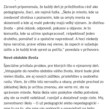
Zároveň pripomenula, že každý deň je príležitosťou rásť ako
pedagógovia, žiaci, ale najmä ľudia. „Škola je miesto, kde sa
zvedavosť stretáva s poznaním, kde sa omyly menia na
skúsenosti a kde aj malé pokroky majú veľký význam. Je dielňou
života – plná otázok, odpovedí, pokusov a objavov. Je to
komunita, kde sa učíme spolupracovať, rešpektovať jeden
druhého, pomáhať si a spoločne napredovať. A hoci niekedy
býva náročná, práve vďaka nej vieme, že úspech si vyžaduje
úsilie a že každý krok vpred sa počíta,“ povedala v príhovore.
Nové obdobie života
Špeciálne privítala prvákov, pre ktorých išlo o významný deň.
„Vstupujete do nového obdobia vášho života, ktoré bude plné
nielen štúdia, ale aj nových zážitkov, priateľstiev a osobného
rastu. Viem, že cítite istú nervozitu a obavy, pretože prechod zo
základnej školy je určitou zmenou, ale verte mi, ste na
správnom mieste. Naša škola vám poskytne všetko potrebné,
aby ste sa mohli vzdelávať, rozvíjať a dosiahnuť svoje ciele. My,
zamestnanci školy – či už pedagogickí alebo nepedagogickí –
sme tu na to, aby sme vás podporili a sprevádzali na tejto