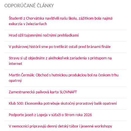
ODPORÚČANÉ ČLÁNKY
Študenti z Chorvátska navštívili našu školu, zážitkom bola najmä
exkurzia v železiarňach
Hrad ožil tajomnými nočnými prehliadkami
V pohárovej histórii sme po tretíkrát ostali pred bránami finále
Stravu si už objednáte z akéhokoľvek zariadenia s prístupom na
internet
Martin Čermák: Obchod s hutníckou produkciou bol na českom trhu
opatrný
Zamestnanecká palivová karta SLOVNAFT
Klub 500: Ekonomika potrebuje skutočný prorastový balík opatrení
Podporte jaseň z Lopeja v súťaži o Strom roka 2026
V nemocnici pripravujú denný detský tábor i jesenné workshopy