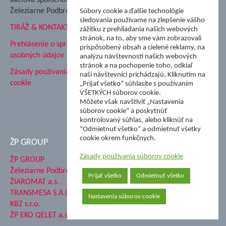
Hutnícke múzeum
Železiarne Podbrezová
Súbory cookie a ďalšie technológie
ŽP Informatika s.r.o.
sledovania používame na zlepšenie vášho
TIRÁŽ & KONTAKT
ŠK Železiarne Podbrezová
zážitku z prehliadania našich webových
Tále a.s.
stránok, na to, aby sme vám zobrazovali
Prehlásenie o spracovaní
prispôsobený obsah a cielené reklamy, na
osobných údajov
analýzu návštevnosti našich webových
stránok a na pochopenie toho, odkiaľ
Zásady používania súborov
naši návštevníci prichádzajú. Kliknutím na
cookie
„Prijať všetko” súhlasíte s používaním
VŠETKÝCH súborov cookie.
Môžete však navštíviť „Nastavenia
súborov cookie” a poskytnúť
kontrolovaný súhlas, alebo kliknúť na
“Odmietnuť všetko” a odmietnuť všetky
cookie okrem funkčnych.
ŽP GROUP
Zásady používania súborov cookie
ŽP GROUP
Železiarne Podbrezová a.s.
Prijať všetko
Odmietnuť všetko
ŽIAROMAT a.s.
TRANSMESA S.A.U.
Nastavenia súborov cookie
KBZ s.r.o.
ŽP EKO QELET a.s.