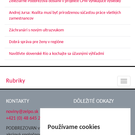
Železiarne Podbrezová dosiahli v projekte CPW vynikajúce výsledky
Andrej Jursa: Kvalita musí byť prirodzenou súčasťou práce všetkých
zamestnancov
Záchranári s novým ultrazvukom
Dobrá správa pre ženy v regióne
Navštívte slovenské Rio a kochajte sa úžasnými výhľadmi
Rubriky
Toggl
navig
KONTAKTY
DÔLEŽITÉ ODKAZY
noviny@zelpo.sk
Hrad Ľupča
+421 (0) 48 645 2711
Súkromná spojená škola ŽP
Nadácia Železiarne
Používame cookies
PODBREZOVAN vydáva
Podbrezová
akciová spoločnosť