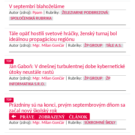
V septembri blahoželáme
Autor (zdroj):
Ppam
|
Rubriky:
ŽELEZIARNE PODBREZOVÁ
SPOLOČENSKÁ RUBRIKA
Tále opäť hostili svetové hráčky, ženský turnaj bol
ideálnou propagáciou regiónu
Autor (zdroj):
Mgr. Milan Gončár
|
Rubriky:
ŽP GROUP
TÁLE A.S.
TOP
Ján Gaboň: V dnešnej turbulentnej dobe kybernetické
útoky neustále rastú
Autor (zdroj):
Mgr. Milan Gončár
|
Rubriky:
ŽP GROUP
ŽP
INFORMATIKA S.R.O.
TOP
Prázdniny sú na konci, prvým septembrovým dňom sa
začal nový školský rok
PRÁVE ZOBRAZENÝ ČLÁNOK
Autor (zdroj):
Mgr. Milan Gončár
|
Rubriky:
SÚKROMNÉ ŠKOLY