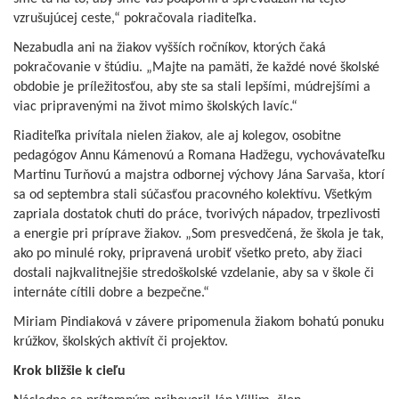
vzrušujúcej ceste,“ pokračovala riaditeľka.
Nezabudla ani na žiakov vyšších ročníkov, ktorých čaká
pokračovanie v štúdiu. „Majte na pamäti, že každé nové školské
obdobie je príležitosťou, aby ste sa stali lepšími, múdrejšími a
viac pripravenými na život mimo školských lavíc.“
Riaditeľka privítala nielen žiakov, ale aj kolegov, osobitne
pedagógov Annu Kámenovú a Romana Hadžegu, vychovávateľku
Martinu Turňovú a majstra odbornej výchovy Jána Sarvaša, ktorí
sa od septembra stali súčasťou pracovného kolektívu. Všetkým
zapriala dostatok chuti do práce, tvorivých nápadov, trpezlivosti
a energie pri príprave žiakov. „Som presvedčená, že škola je tak,
ako po minulé roky, pripravená urobiť všetko preto, aby žiaci
dostali najkvalitnejšie stredoškolské vzdelanie, aby sa v škole či
internáte cítili dobre a bezpečne.“
Miriam Pindiaková v závere pripomenula žiakom bohatú ponuku
krúžkov, školských aktivít či projektov.
Krok bližšie k cieľu