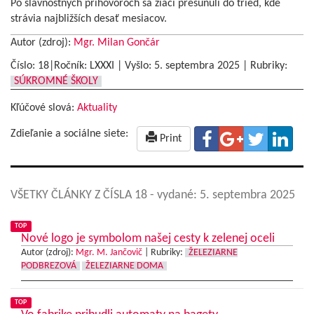
Po slávnostných príhovoroch sa žiaci presunuli do tried, kde
strávia najbližších desať mesiacov.
Autor (zdroj):
Mgr. Milan Gončár
Číslo: 18|Ročník: LXXXI | Vyšlo:
5. septembra 2025
|
Rubriky:
SÚKROMNÉ ŠKOLY
Kľúčové slová:
Aktuality
Zdieľanie a sociálne siete:
Print
VŠETKY ČLÁNKY Z ČÍSLA 18
- vydané: 5. septembra 2025
TOP
Nové logo je symbolom našej cesty k zelenej oceli
Autor (zdroj):
Mgr. M. Jančovič
|
Rubriky:
ŽELEZIARNE
PODBREZOVÁ
ŽELEZIARNE DOMA
TOP