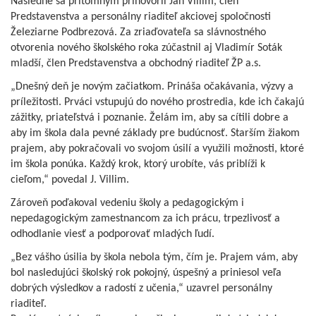
Následne sa prítomným prihovoril Ján Villim, člen
Predstavenstva a personálny riaditeľ akciovej spoločnosti
Železiarne Podbrezová. Za zriaďovateľa sa slávnostného
otvorenia nového školského roka zúčastnil aj Vladimír Soták
mladší, člen Predstavenstva a obchodný riaditeľ ŽP a.s.
„Dnešný deň je novým začiatkom. Prináša očakávania, výzvy a
príležitosti. Prváci vstupujú do nového prostredia, kde ich čakajú
zážitky, priateľstvá i poznanie. Želám im, aby sa cítili dobre a
aby im škola dala pevné základy pre budúcnosť. Starším žiakom
prajem, aby pokračovali vo svojom úsilí a využili možnosti, ktoré
im škola ponúka. Každý krok, ktorý urobíte, vás priblíži k
cieľom,“ povedal J. Villim.
Zároveň poďakoval vedeniu školy a pedagogickým i
nepedagogickým zamestnancom za ich prácu, trpezlivosť a
odhodlanie viesť a podporovať mladých ľudí.
„Bez vášho úsilia by škola nebola tým, čím je. Prajem vám, aby
bol nasledujúci školský rok pokojný, úspešný a priniesol veľa
dobrých výsledkov a radostí z učenia,“ uzavrel personálny
riaditeľ.