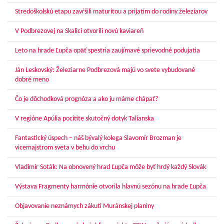
Stredoškolskú etapu zavŕšili maturitou a prijatím do rodiny železiarov
V Podbrezovej na Skalici otvorili novú kaviareň
Leto na hrade Ľupča opäť spestria zaujímavé sprievodné podujatia
Ján Leskovský: Železiarne Podbrezová majú vo svete vybudované
dobré meno
Čo je dôchodková prognóza a ako ju máme chápať?
V regióne Apúlia pocítite skutočný dotyk Talianska
Fantastický úspech – náš bývalý kolega Slavomír Brozman je
vicemajstrom sveta v behu do vrchu
Vladimír Soták: Na obnovený hrad Ľupča môže byť hrdý každý Slovák
Výstava Fragmenty harmónie otvorila hlavnú sezónu na hrade Ľupča
Objavovanie neznámych zákutí Muránskej planiny