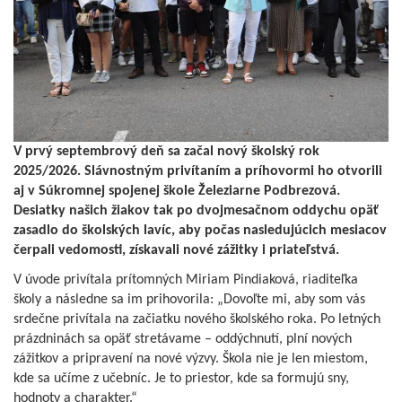
V prvý septembrový deň sa začal nový školský rok
2025/2026. Slávnostným privítaním a príhovormi ho otvorili
aj v Súkromnej spojenej škole Železiarne Podbrezová.
Desiatky našich žiakov tak po dvojmesačnom oddychu opäť
zasadlo do školských lavíc, aby počas nasledujúcich mesiacov
čerpali vedomosti, získavali nové zážitky i priateľstvá.
V úvode privítala prítomných Miriam Pindiaková, riaditeľka
školy a následne sa im prihovorila: „Dovoľte mi, aby som vás
srdečne privítala na začiatku nového školského roka. Po letných
prázdninách sa opäť stretávame – oddýchnutí, plní nových
zážitkov a pripravení na nové výzvy. Škola nie je len miestom,
kde sa učíme z učebníc. Je to priestor, kde sa formujú sny,
hodnoty a charakter.“