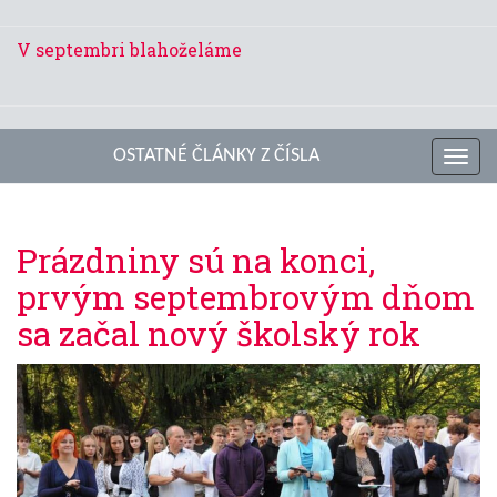
V septembri blahoželáme
OSTATNÉ ČLÁNKY Z ČÍSLA
Toggl
navig
Prázdniny sú na konci,
prvým septembrovým dňom
sa začal nový školský rok