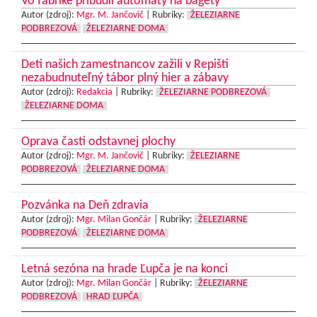
Vo fabrike pribudli automaty na bagety
Autor (zdroj):
Mgr. M. Jančovič
|
Rubriky:
ŽELEZIARNE
PODBREZOVÁ
ŽELEZIARNE DOMA
Deti našich zamestnancov zažili v Repišti
nezabudnuteľný tábor plný hier a zábavy
Autor (zdroj):
Redakcia
|
Rubriky:
ŽELEZIARNE PODBREZOVÁ
ŽELEZIARNE DOMA
Oprava časti odstavnej plochy
Autor (zdroj):
Mgr. M. Jančovič
|
Rubriky:
ŽELEZIARNE
PODBREZOVÁ
ŽELEZIARNE DOMA
Pozvánka na Deň zdravia
Autor (zdroj):
Mgr. Milan Gončár
|
Rubriky:
ŽELEZIARNE
PODBREZOVÁ
ŽELEZIARNE DOMA
Letná sezóna na hrade Ľupča je na konci
Autor (zdroj):
Mgr. Milan Gončár
|
Rubriky:
ŽELEZIARNE
PODBREZOVÁ
HRAD ĽUPČA