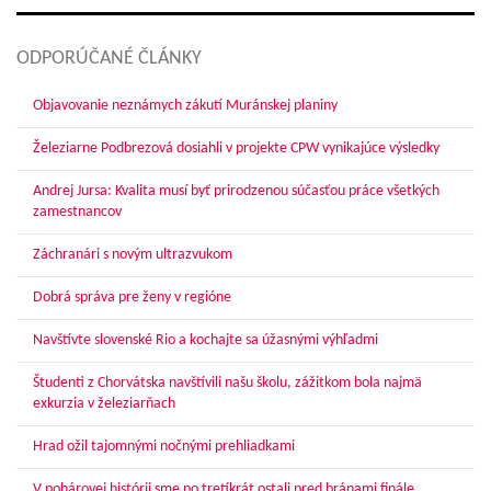
ODPORÚČANÉ ČLÁNKY
Objavovanie neznámych zákutí Muránskej planiny
Železiarne Podbrezová dosiahli v projekte CPW vynikajúce výsledky
Andrej Jursa: Kvalita musí byť prirodzenou súčasťou práce všetkých
zamestnancov
Záchranári s novým ultrazvukom
Dobrá správa pre ženy v regióne
Navštívte slovenské Rio a kochajte sa úžasnými výhľadmi
Študenti z Chorvátska navštívili našu školu, zážitkom bola najmä
exkurzia v železiarňach
Hrad ožil tajomnými nočnými prehliadkami
V pohárovej histórii sme po tretíkrát ostali pred bránami finále