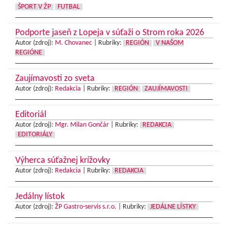
ŠPORT V ŽP
FUTBAL
Podporte jaseň z Lopeja v súťaži o Strom roka 2026
Autor (zdroj):
M. Chovanec
|
Rubriky:
REGIÓN
V NAŠOM
REGIÓNE
Zaujímavosti zo sveta
Autor (zdroj):
Redakcia
|
Rubriky:
REGIÓN
ZAUJÍMAVOSTI
Editoriál
Autor (zdroj):
Mgr. Milan Gončár
|
Rubriky:
REDAKCIA
EDITORIÁLY
Výherca súťažnej krížovky
Autor (zdroj):
Redakcia
|
Rubriky:
REDAKCIA
Jedálny lístok
Autor (zdroj):
ŽP Gastro-servis s.r.o.
|
Rubriky:
JEDÁLNE LÍSTKY