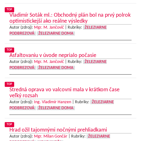
TOP
Vladimír Soták ml.: Obchodný plán bol na prvý polrok
optimistickejší ako reálne výsledky
Autor (zdroj):
Mgr. M. Jančovič
|
Rubriky:
ŽELEZIARNE
PODBREZOVÁ
ŽELEZIARNE DOMA
TOP
Asfaltovaniu v úvode neprialo počasie
Autor (zdroj):
Mgr. M. Jančovič
|
Rubriky:
ŽELEZIARNE
PODBREZOVÁ
ŽELEZIARNE DOMA
TOP
Stredná oprava vo valcovni mala v krátkom čase
veľký rozsah
Autor (zdroj):
Ing. Vladimír Hanzen
|
Rubriky:
ŽELEZIARNE
PODBREZOVÁ
ŽELEZIARNE DOMA
TOP
Hrad ožil tajomnými nočnými prehliadkami
Autor (zdroj):
Mgr. Milan Gončár
|
Rubriky:
ŽELEZIARNE