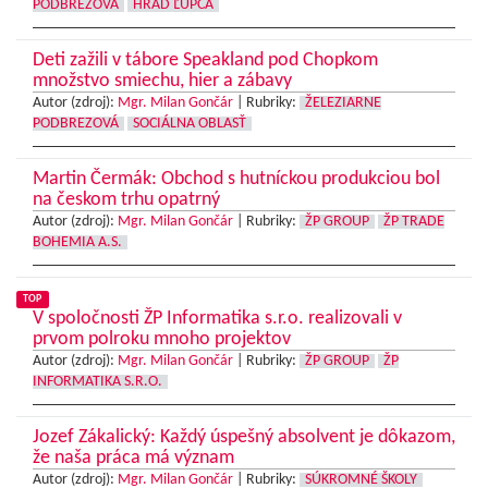
PODBREZOVÁ
HRAD ĽUPČA
Deti zažili v tábore Speakland pod Chopkom
množstvo smiechu, hier a zábavy
Autor (zdroj):
Mgr. Milan Gončár
|
Rubriky:
ŽELEZIARNE
PODBREZOVÁ
SOCIÁLNA OBLASŤ
Martin Čermák: Obchod s hutníckou produkciou bol
na českom trhu opatrný
Autor (zdroj):
Mgr. Milan Gončár
|
Rubriky:
ŽP GROUP
ŽP TRADE
BOHEMIA A.S.
TOP
V spoločnosti ŽP Informatika s.r.o. realizovali v
prvom polroku mnoho projektov
Autor (zdroj):
Mgr. Milan Gončár
|
Rubriky:
ŽP GROUP
ŽP
INFORMATIKA S.R.O.
Jozef Zákalický: Každý úspešný absolvent je dôkazom,
že naša práca má význam
Autor (zdroj):
Mgr. Milan Gončár
|
Rubriky:
SÚKROMNÉ ŠKOLY