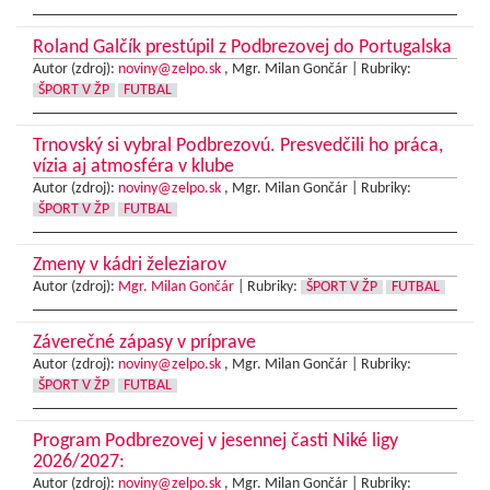
Roland Galčík prestúpil z Podbrezovej do Portugalska
Autor (zdroj):
noviny@zelpo.sk
, Mgr. Milan Gončár |
Rubriky:
ŠPORT V ŽP
FUTBAL
Trnovský si vybral Podbrezovú. Presvedčili ho práca,
vízia aj atmosféra v klube
Autor (zdroj):
noviny@zelpo.sk
, Mgr. Milan Gončár |
Rubriky:
ŠPORT V ŽP
FUTBAL
Zmeny v kádri železiarov
Autor (zdroj):
Mgr. Milan Gončár
|
Rubriky:
ŠPORT V ŽP
FUTBAL
Záverečné zápasy v príprave
Autor (zdroj):
noviny@zelpo.sk
, Mgr. Milan Gončár |
Rubriky:
ŠPORT V ŽP
FUTBAL
Program Podbrezovej v jesennej časti Niké ligy
2026/2027:
Autor (zdroj):
noviny@zelpo.sk
, Mgr. Milan Gončár |
Rubriky: