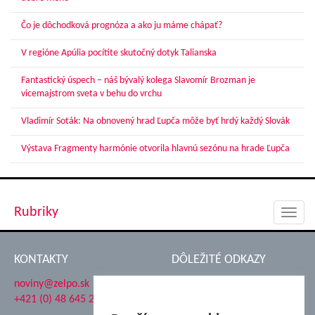
Čo je dôchodková prognóza a ako ju máme chápať?
V regióne Apúlia pocítite skutočný dotyk Talianska
Fantastický úspech – náš bývalý kolega Slavomír Brozman je
vicemajstrom sveta v behu do vrchu
Vladimír Soták: Na obnovený hrad Ľupča môže byť hrdý každý Slovák
Výstava Fragmenty harmónie otvorila hlavnú sezónu na hrade Ľupča
Rubriky
Toggl
navig
KONTAKTY
DÔLEŽITÉ ODKAZY
noviny@zelpo.sk
Hrad Ľupča
+421 (0) 48 645 2711
Súkromná spojená škola ŽP