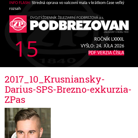
INFO FLASH:
Stredná oprava vo valcovni mala v krátkom čase veľký
rozsah
15
ROČNÍK LXXXIL
VYŠLO:
24. JÚLA 2026
PDF VERZIA ČÍSLA
2017_10_Krusniansky-
Darius-SPS-Brezno-exkurzia-
ZPas