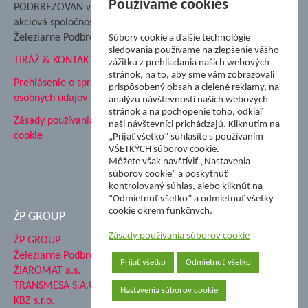
Nadácia Železiarne
Používame cookies
PODBREZOVAN vydáva
Podbrezová
akciová spoločnosť
Hutnícke múzeum
Železiarne Podbrezová
Súbory cookie a ďalšie technológie
ŽP Informatika s.r.o.
sledovania používame na zlepšenie vášho
TIRÁŽ & KONTAKT
ŠK Železiarne Podbrezová
zážitku z prehliadania našich webových
stránok, na to, aby sme vám zobrazovali
Tále a.s.
Prehlásenie o spracovaní
prispôsobený obsah a cielené reklamy, na
osobných údajov
analýzu návštevnosti našich webových
stránok a na pochopenie toho, odkiaľ
Zásady používania súborov
naši návštevníci prichádzajú. Kliknutím na
cookie
„Prijať všetko” súhlasíte s používaním
VŠETKÝCH súborov cookie.
Môžete však navštíviť „Nastavenia
súborov cookie” a poskytnúť
kontrolovaný súhlas, alebo kliknúť na
“Odmietnuť všetko” a odmietnuť všetky
cookie okrem funkčnych.
ŽP GROUP
Zásady používania súborov cookie
ŽP GROUP
Železiarne Podbrezová a.s.
Prijať všetko
Odmietnuť všetko
ŽIAROMAT a.s.
TRANSMESA S.A.U.
Nastavenia súborov cookie
KBZ s.r.o.