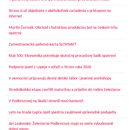
Stravu si už objednáte z akéhokoľvek zariadenia s prístupom na
internet
Martin Čermák: Obchod s hutníckou produkciou bol na českom trhu
opatrný
Zamestnanecká palivová karta SLOVNAFT
Klub 500: Ekonomika potrebuje skutočný prorastový balík opatrení
Podporte jaseň z Lopeja v súťaži o Strom roka 2026
V nemocnici pripravujú denný detský tábor i jesenné workshopy
Stredoškolskú etapu zavŕšili maturitou a prijatím do rodiny železiarov
V Podbrezovej na Skalici otvorili novú kaviareň
Leto na hrade Ľupča opäť spestria zaujímavé sprievodné podujatia
Ján Leskovský: Železiarne Podbrezová majú vo svete vybudované
dobré meno