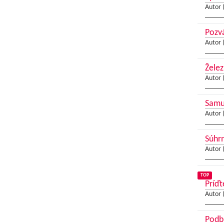
Autor 
Pozvá
Autor 
Želez
Autor 
Samue
Autor 
Súhrn
Autor 
TOP
Príďt
Autor 
Podbr