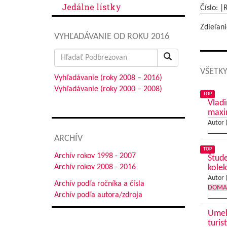
Jedálne lístky
Číslo: |
Zdieľani
VYHĽADÁVANIE OD ROKU 2016
Search
for:
VŠETKY
Vyhľadávanie (roky 2008 – 2016)
Vyhľadávanie (roky 2000 – 2008)
TOP
Vladi
max
Autor 
ARCHÍV
TOP
Archív rokov 1998 - 2007
Štude
Archív rokov 2008 - 2016
kolek
Autor 
Archív podľa ročníka a čísla
DOMA
Archív podľa autora/zdroja
Umele
turis