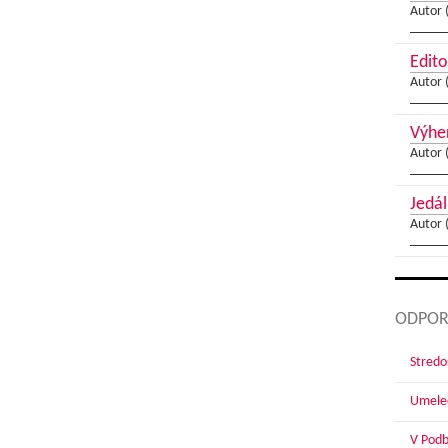
Autor 
Edito
Autor 
Výher
Autor 
Jedál
Autor 
ODPOR
Stredoš
Umelec
V Podbr