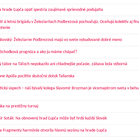
a hrade Ľupča opäť spestria zaujímavé sprievodné podujatia
ti si letnú brigádu v Železiarňach Podbrezová pochvaľujú. Oceňujú kolektív aj fi
otenie
skovský: Železiarne Podbrezová majú vo svete vybudované dobré meno
dôchodková prognóza a ako ju máme chápať?
ý tábor na Táľoch nepokazilo ani chladnejšie počasie, zábava bola výborná
óne Apúlia pocítite skutočný dotyk Talianska
tický úspech – náš bývalý kolega Slavomír Brozman je vicemajstrom sveta v behu
ka na prestížny turnaj
ír Soták: Na obnovený hrad Ľupča môže byť hrdý každý Slovák
a Fragmenty harmónie otvorila hlavnú sezónu na hrade Ľupča