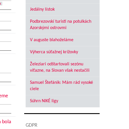
A
Jedálny lístok
Podbrezovskí turisti na potulkách
Azorskými ostrovmi
V auguste blahoželáme
Výherca súťažnej krížovky
Železiari odštartovali sezónu
víťazne, na Slovan však nestačili
Samuel Štefánik: Mám rád vysoké
ciele
jeme
Súhrn NIKÉ ligy
a bola
GDPR