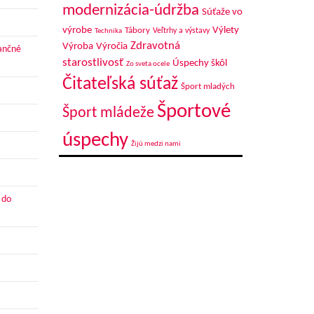
modernizácia-údržba
Súťaže vo
výrobe
Výlety
Tábory
Veľtrhy a výstavy
Technika
Zdravotná
Výroba
Výročia
nančné
starostlivosť
Úspechy škôl
Zo sveta ocele
Čitateľská súťaž
Šport mladých
Športové
Šport mládeže
úspechy
Žijú medzi nami
 do