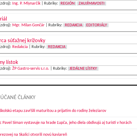
(zdroj):
Ing. P. Mlynarčík
|
Rubriky:
REGIÓN
ZAUJÍMAVOSTI
riál
(zdroj):
Mgr. Milan Gončár
|
Rubriky:
REDAKCIA
EDITORIÁLY
ca súťažnej krížovky
(zdroj):
Redakcia
|
Rubriky:
REDAKCIA
ny lístok
(zdroj):
ŽP Gastro-servis s.r.o.
|
Rubriky:
JEDÁLNE LÍSTKY
ÚČANÉ ČLÁNKY
kolskú etapu zavŕšili maturitou a prijatím do rodiny železiarov
 Pavel Siman vystavuje na hrade Ľupča, jeho diela obdivujú aj turisti v horách
ezovej na Skalici otvorili novú kaviareň