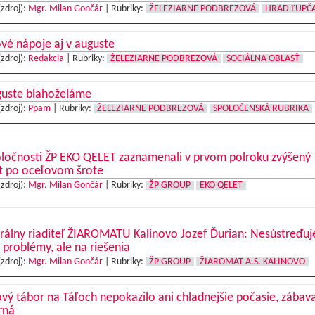
(zdroj):
Mgr. Milan Gončár
|
Rubriky:
ŽELEZIARNE PODBREZOVÁ
HRAD ĽUPČ
vé nápoje aj v auguste
(zdroj):
Redakcia
|
Rubriky:
ŽELEZIARNE PODBREZOVÁ
SOCIÁLNA OBLASŤ
guste blahoželáme
(zdroj):
Ppam
|
Rubriky:
ŽELEZIARNE PODBREZOVÁ
SPOLOČENSKÁ RUBRIKA
oločnosti ŽP EKO QELET zaznamenali v prvom polroku zvýšený
t po oceľovom šrote
(zdroj):
Mgr. Milan Gončár
|
Rubriky:
ŽP GROUP
EKO QELET
rálny riaditeľ ŽIAROMATU Kalinovo Jozef Ďurian: Nesústreďu
 problémy, ale na riešenia
(zdroj):
Mgr. Milan Gončár
|
Rubriky:
ŽP GROUP
ŽIAROMAT A.S. KALINOVO
vý tábor na Táľoch nepokazilo ani chladnejšie počasie, zábav
rná