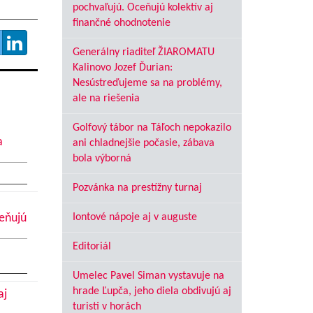
pochvaľujú. Oceňujú kolektív aj
finančné ohodnotenie
Generálny riaditeľ ŽIAROMATU
Kalinovo Jozef Ďurian:
Nesústreďujeme sa na problémy,
ale na riešenia
Golfový tábor na Táľoch nepokazilo
a
ani chladnejšie počasie, zábava
bola výborná
Pozvánka na prestížny turnaj
ceňujú
Iontové nápoje aj v auguste
Editoriál
Umelec Pavel Siman vystavuje na
hrade Ľupča, jeho diela obdivujú aj
aj
turisti v horách