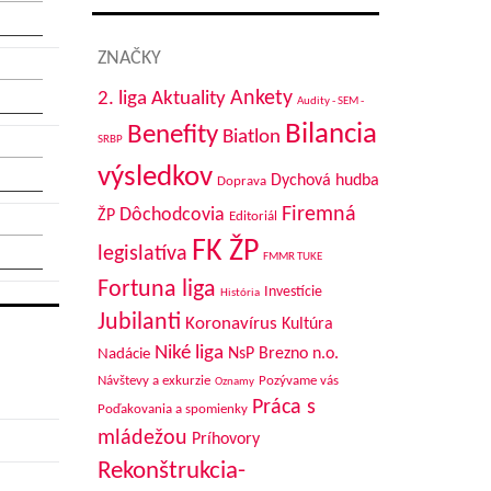
ZNAČKY
Aktuality
Ankety
2. liga
Audity - SEM -
Bilancia
Benefity
Biatlon
SRBP
výsledkov
Dychová hudba
Doprava
Firemná
Dôchodcovia
ŽP
Editoriál
FK ŽP
legislatíva
FMMR TUKE
Fortuna liga
Investície
História
Jubilanti
Koronavírus
Kultúra
Niké liga
NsP Brezno n.o.
Nadácie
Návštevy a exkurzie
Pozývame vás
Oznamy
Práca s
Poďakovania a spomienky
mládežou
Príhovory
Rekonštrukcia-