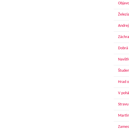
Objavo
Železi
Andrej
Záchra
Dobrá 
Navští
Študen
Hrad o
V pohár
Stravu
Martin
Zamest