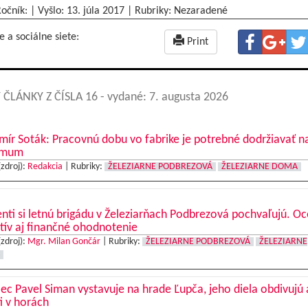
Ročník: | Vyšlo:
13. júla 2017
|
Rubriky: Nezaradené
e a sociálne siete:
Print
 ČLÁNKY Z ČÍSLA 16
- vydané: 7. augusta 2026
mír Soták: Pracovnú dobu vo fabrike je potrebné dodržiavať n
imum
(zdroj):
Redakcia
|
Rubriky:
ŽELEZIARNE PODBREZOVÁ
ŽELEZIARNE DOMA
nti si letnú brigádu v Železiarňach Podbrezová pochvaľujú. O
tív aj finančné ohodnotenie
(zdroj):
Mgr. Milan Gončár
|
Rubriky:
ŽELEZIARNE PODBREZOVÁ
ŽELEZIARNE
c Pavel Siman vystavuje na hrade Ľupča, jeho diela obdivujú 
ti v horách