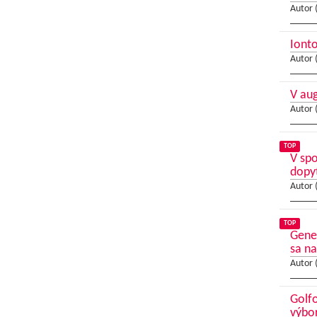
Autor 
Ionto
Autor 
V au
Autor 
TOP
V sp
dopy
Autor 
TOP
Gene
sa na
Autor 
Golfo
výbo