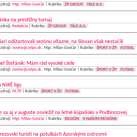
(zdroj):
Mgr. Milan Gončár
|
Rubriky:
ŽP GROUP
TÁLE A.S.
nka na prestížny turnaj
(zdroj):
Redakcia
|
Rubriky:
ŽP GROUP
TÁLE A.S.
iari odštartovali sezónu víťazne, na Slovan však nestačili
(zdroj):
noviny@zelpo.sk
, Mgr. Milan Gončár |
Rubriky:
ŠPORT V ŽP
FUTBAL
l Štefánik: Mám rád vysoké ciele
(zdroj):
noviny@zelpo.sk
, Mgr. Milan Gončár |
Rubriky:
ŠPORT V ŽP
FUTBAL
 NIKÉ ligy
(zdroj):
FK ŽP
|
Rubriky:
ŠPORT V ŽP
FUTBAL
e sa aj v auguste osviežiť na letné kúpalisko v Podbrezovej
(zdroj):
Mgr. Milan Gončár
|
Rubriky:
REGIÓN
V NAŠOM REGIÓNE
ezovskí turisti na potulkách Azorskými ostrovmi