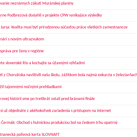
vanie neznámych zákutí Muránskej planiny
arne Podbrezová dosiahli v projekte CPW vynikajúce výsledky
 Jursa: Kvalita musí byť prirodzenou súčasťou práce všetkých zamestnancov
nári s novým ultrazvukom
správa pre ženy v regióne
vte slovenské Rio a kochajte sa úžasnými výhľadmi
ti z Chorvátska navštívili našu školu, zážitkom bola najmä exkurzia v železiarňac
žil tajomnými nočnými prehliadkami
ovej histórii sme po tretíkrát ostali pred bránami finále
 si už objednáte z akéhokoľvek zariadenia s prístupom na internet
 Čermák: Obchod s hutníckou produkciou bol na českom trhu opatrný
nanecká palivová karta SLOVNAFT