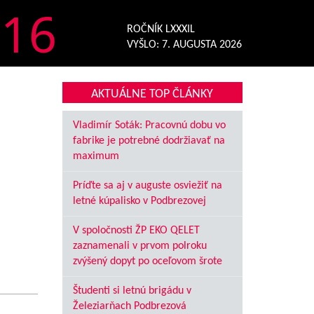
16
ROČNÍK LXXXIL
VYŠLO:
7. AUGUSTA 2026
AKTUÁLNE TOP ČLÁNKY
Vladimír Soták: Pracovnú dobu vo
fabrike je potrebné dodržiavať na
maximum
Príďte sa aj v auguste osviežiť na
letné kúpalisko v Podbrezovej
V spoločnosti ŽP EKO QELET
zaznamenali v prvom polroku
zvýšený dopyt po oceľovom šrote
Študenti si letnú brigádu v
Železiarňach Podbrezová