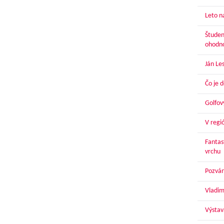
Leto n
Študen
ohodn
Ján Le
Čo je 
Golfov
V regi
Fantas
vrchu
Pozván
Vladim
Výstav