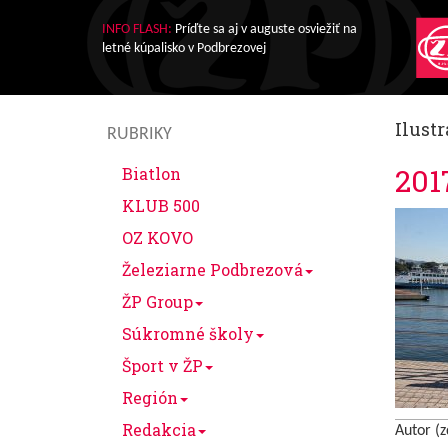
INFO FLASH:
Príďte sa aj v auguste osviežiť na
letné kúpalisko v Podbrezovej
Ilustr
RUBRIKY
201
Biatlon
KLUB 500
OZ KOVO
Železiarne Podbrezová
ŽP Group
Súkromné školy
Šport v ŽP
Región
Redakcia
Autor (z