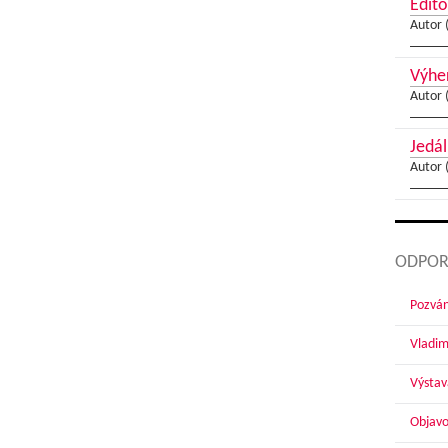
Edito
Autor 
Výher
Autor 
Jedál
Autor 
ODPOR
Pozván
Vladim
Výstav
Objavo