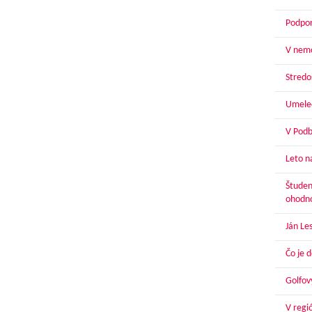
Podpor
V nemo
Stredoš
Umelec
V Podbr
Leto n
Študen
ohodn
Ján Le
Čo je 
Golfov
V regi