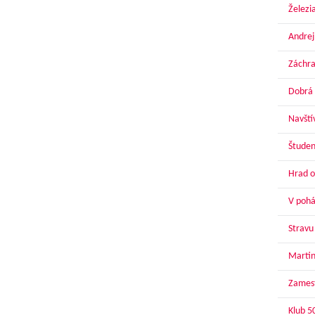
Železi
Andrej
Záchra
Dobrá 
Navští
Študen
Hrad o
V pohár
Stravu
Martin
Zamest
Klub 5