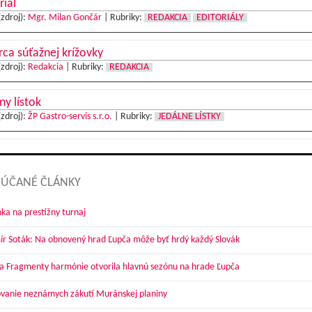
riál
(zdroj):
Mgr. Milan Gončár
|
Rubriky:
REDAKCIA
EDITORIÁLY
ca súťažnej krížovky
(zdroj):
Redakcia
|
Rubriky:
REDAKCIA
ny lístok
(zdroj):
ŽP Gastro-servis s.r.o.
|
Rubriky:
JEDÁLNE LÍSTKY
ÚČANÉ ČLÁNKY
ka na prestížny turnaj
ír Soták: Na obnovený hrad Ľupča môže byť hrdý každý Slovák
a Fragmenty harmónie otvorila hlavnú sezónu na hrade Ľupča
vanie neznámych zákutí Muránskej planiny