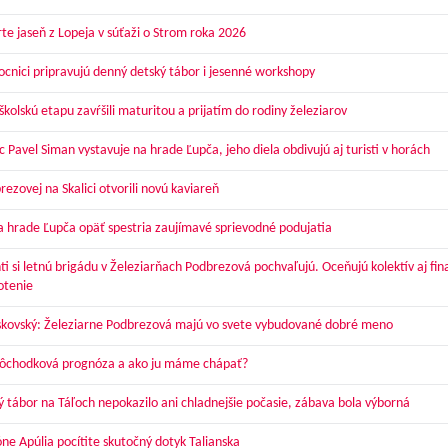
te jaseň z Lopeja v súťaži o Strom roka 2026
cnici pripravujú denný detský tábor i jesenné workshopy
kolskú etapu zavŕšili maturitou a prijatím do rodiny železiarov
 Pavel Siman vystavuje na hrade Ľupča, jeho diela obdivujú aj turisti v horách
ezovej na Skalici otvorili novú kaviareň
a hrade Ľupča opäť spestria zaujímavé sprievodné podujatia
ti si letnú brigádu v Železiarňach Podbrezová pochvaľujú. Oceňujú kolektív aj fi
otenie
skovský: Železiarne Podbrezová majú vo svete vybudované dobré meno
dôchodková prognóza a ako ju máme chápať?
ý tábor na Táľoch nepokazilo ani chladnejšie počasie, zábava bola výborná
óne Apúlia pocítite skutočný dotyk Talianska