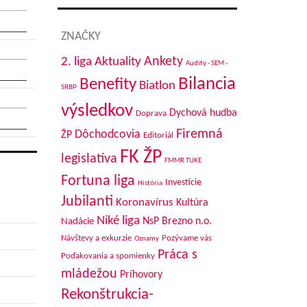
ZNAČKY
Aktuality
Ankety
2. liga
Audity - SEM -
Bilancia
Benefity
Biatlon
SRBP
výsledkov
Dychová hudba
Doprava
Firemná
Dôchodcovia
ŽP
Editoriál
FK ŽP
legislatíva
FMMR TUKE
Fortuna liga
Investície
História
Jubilanti
Koronavírus
Kultúra
Niké liga
NsP Brezno n.o.
Nadácie
Návštevy a exkurzie
Pozývame vás
Oznamy
Práca s
Poďakovania a spomienky
mládežou
Príhovory
Rekonštrukcia-