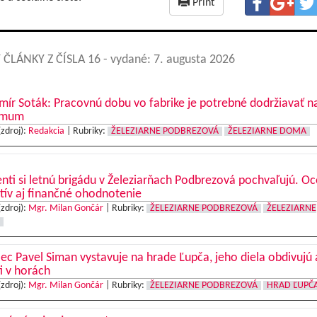
Print
 ČLÁNKY Z ČÍSLA 16
- vydané: 7. augusta 2026
mír Soták: Pracovnú dobu vo fabrike je potrebné dodržiavať n
imum
(zdroj):
Redakcia
|
Rubriky:
ŽELEZIARNE PODBREZOVÁ
ŽELEZIARNE DOMA
nti si letnú brigádu v Železiarňach Podbrezová pochvaľujú. O
tív aj finančné ohodnotenie
(zdroj):
Mgr. Milan Gončár
|
Rubriky:
ŽELEZIARNE PODBREZOVÁ
ŽELEZIARNE
c Pavel Siman vystavuje na hrade Ľupča, jeho diela obdivujú 
ti v horách
(zdroj):
Mgr. Milan Gončár
|
Rubriky:
ŽELEZIARNE PODBREZOVÁ
HRAD ĽUPČ