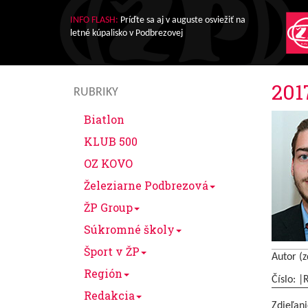
INFO FLASH:
Príďte sa aj v auguste osviežiť na
letné kúpalisko v Podbrezovej
201
RUBRIKY
Biatlon
KLUB 500
OZ KOVO
Železiarne Podbrezová
ŽP Group
Súkromné školy
Šport v ŽP
Autor (z
Región
Číslo: |
Redakcia
Zdieľani