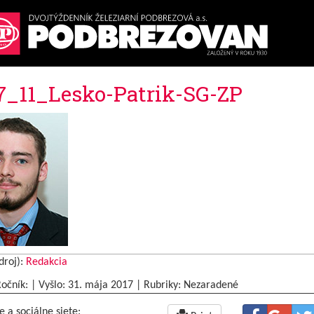
7_11_Lesko-Patrik-SG-ZP
droj):
Redakcia
Ročník: | Vyšlo:
31. mája 2017
|
Rubriky: Nezaradené
e a sociálne siete: