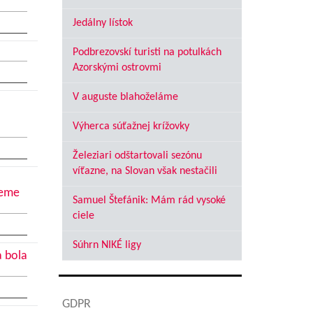
Jedálny lístok
Podbrezovskí turisti na potulkách
Azorskými ostrovmi
V auguste blahoželáme
Výherca súťažnej krížovky
Železiari odštartovali sezónu
víťazne, na Slovan však nestačili
jeme
Samuel Štefánik: Mám rád vysoké
ciele
Súhrn NIKÉ ligy
a bola
GDPR