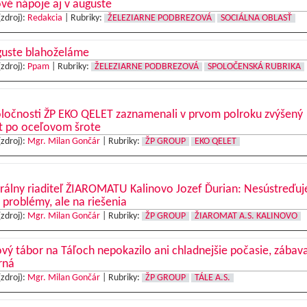
vé nápoje aj v auguste
(zdroj):
Redakcia
|
Rubriky:
ŽELEZIARNE PODBREZOVÁ
SOCIÁLNA OBLASŤ
guste blahoželáme
(zdroj):
Ppam
|
Rubriky:
ŽELEZIARNE PODBREZOVÁ
SPOLOČENSKÁ RUBRIKA
oločnosti ŽP EKO QELET zaznamenali v prvom polroku zvýšený
t po oceľovom šrote
(zdroj):
Mgr. Milan Gončár
|
Rubriky:
ŽP GROUP
EKO QELET
rálny riaditeľ ŽIAROMATU Kalinovo Jozef Ďurian: Nesústreďu
 problémy, ale na riešenia
(zdroj):
Mgr. Milan Gončár
|
Rubriky:
ŽP GROUP
ŽIAROMAT A.S. KALINOVO
vý tábor na Táľoch nepokazilo ani chladnejšie počasie, zábav
rná
(zdroj):
Mgr. Milan Gončár
|
Rubriky:
ŽP GROUP
TÁLE A.S.