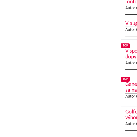
Ionto
Autor 
V au
Autor 
TOP
V sp
dopy
Autor 
TOP
Gene
sa na
Autor 
Golfo
výbo
Autor 