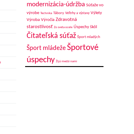
modernizácia-údržba
Súťaže vo
výrobe
Výlety
Tábory
Veľtrhy a výstavy
Technika
Zdravotná
Výroba
Výročia
starostlivosť
Úspechy škôl
Zo sveta ocele
Čitateľská súťaž
Šport mladých
Športové
Šport mládeže
úspechy
Žijú medzi nami
h