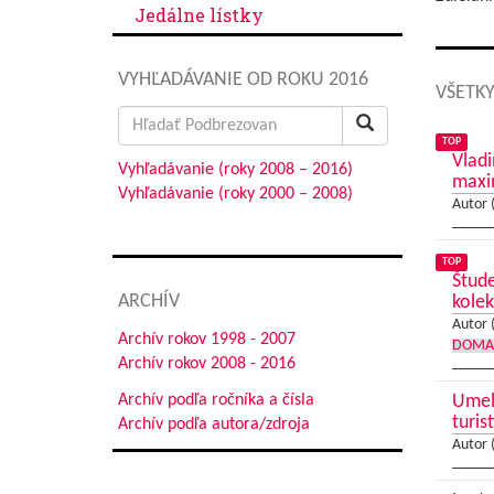
Jedálne lístky
VYHĽADÁVANIE OD ROKU 2016
VŠETKY
Search
for:
TOP
Vladi
Vyhľadávanie (roky 2008 – 2016)
max
Vyhľadávanie (roky 2000 – 2008)
Autor 
TOP
Štude
ARCHÍV
kolek
Autor 
Archív rokov 1998 - 2007
DOMA
Archív rokov 2008 - 2016
Archív podľa ročníka a čísla
Umele
turis
Archív podľa autora/zdroja
Autor 