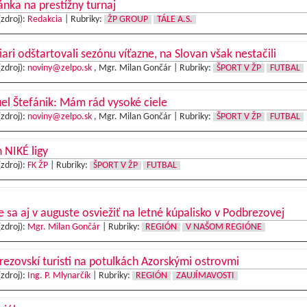
nka na prestížny turnaj
(zdroj):
Redakcia
|
Rubriky:
ŽP GROUP
TÁLE A.S.
iari odštartovali sezónu víťazne, na Slovan však nestačili
(zdroj):
noviny@zelpo.sk
, Mgr. Milan Gončár |
Rubriky:
ŠPORT V ŽP
FUTBAL
l Štefánik: Mám rád vysoké ciele
(zdroj):
noviny@zelpo.sk
, Mgr. Milan Gončár |
Rubriky:
ŠPORT V ŽP
FUTBAL
 NIKÉ ligy
(zdroj):
FK ŽP
|
Rubriky:
ŠPORT V ŽP
FUTBAL
e sa aj v auguste osviežiť na letné kúpalisko v Podbrezovej
(zdroj):
Mgr. Milan Gončár
|
Rubriky:
REGIÓN
V NAŠOM REGIÓNE
ezovskí turisti na potulkách Azorskými ostrovmi
(zdroj):
Ing. P. Mlynarčík
|
Rubriky:
REGIÓN
ZAUJÍMAVOSTI