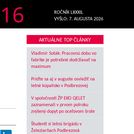
16
ROČNÍK LXXXIL
VYŠLO:
7. AUGUSTA 2026
AKTUÁLNE TOP ČLÁNKY
Vladimír Soták: Pracovnú dobu vo
fabrike je potrebné dodržiavať na
maximum
Príďte sa aj v auguste osviežiť na
letné kúpalisko v Podbrezovej
V spoločnosti ŽP EKO QELET
zaznamenali v prvom polroku
zvýšený dopyt po oceľovom šrote
Študenti si letnú brigádu v
Železiarňach Podbrezová