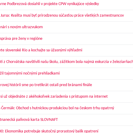
arne Podbrezová dosiahli v projekte CPW vynikajúce výsledky
 Jursa: Kvalita musí byť prirodzenou súčasťou práce všetkých zamestnancov
nári s novým ultrazvukom
správa pre ženy v regióne
vte slovenské Rio a kochajte sa úžasnými výhľadmi
ti z Chorvátska navštívili našu školu, zážitkom bola najmä exkurzia v železiarňac
žil tajomnými nočnými prehliadkami
ovej histórii sme po tretíkrát ostali pred bránami finále
 si už objednáte z akéhokoľvek zariadenia s prístupom na internet
 Čermák: Obchod s hutníckou produkciou bol na českom trhu opatrný
nanecká palivová karta SLOVNAFT
00: Ekonomika potrebuje skutočný prorastový balík opatrení