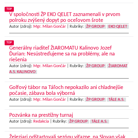
TOP
V spoločnosti ŽP EKO QELET zaznamenali v prvom
polroku zvýšený dopyt po oceľovom šrote
Autor (zdroj):
Mgr. Milan Gončár
|
Rubriky:
ŽP GROUP
EKO QELET
TOP
Generálny riaditeľ ŽIAROMATU Kalinovo Jozef
Ďurian: Nesústreďujeme sa na problémy, ale na
riešenia
Autor (zdroj):
Mgr. Milan Gončár
|
Rubriky:
ŽP GROUP
ŽIAROMAT
A.S. KALINOVO
Golfový tábor na Táľoch nepokazilo ani chladnejšie
počasie, zábava bola výborná
Autor (zdroj):
Mgr. Milan Gončár
|
Rubriky:
ŽP GROUP
TÁLE A.S.
Pozvánka na prestížny turnaj
Autor (zdroj):
Redakcia
|
Rubriky:
ŽP GROUP
TÁLE A.S.
Železiari odštartovali sezónu víťazne, na Slovan však