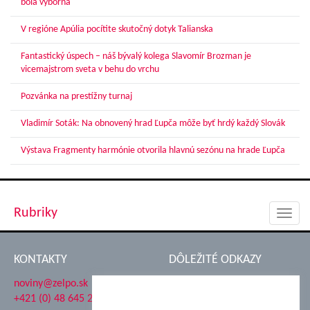
bola výborná
V regióne Apúlia pocítite skutočný dotyk Talianska
Fantastický úspech – náš bývalý kolega Slavomír Brozman je
vicemajstrom sveta v behu do vrchu
Pozvánka na prestížny turnaj
Vladimír Soták: Na obnovený hrad Ľupča môže byť hrdý každý Slovák
Výstava Fragmenty harmónie otvorila hlavnú sezónu na hrade Ľupča
Rubriky
Toggl
navig
KONTAKTY
DÔLEŽITÉ ODKAZY
noviny@zelpo.sk
Hrad Ľupča
+421 (0) 48 645 2711
Súkromná spojená škola ŽP