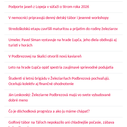
Podporte jaseň z Lopeja v súťaži o Strom roka 2026
V nemocnici pripravujú denný detský tábor i jesenné workshopy
Stredoškolskú etapu zavŕšili maturitou a prijatím do rodiny železiarov
Umelec Pavel Siman vystavuje na hrade Ľupča, jeho diela obdivujú aj
turisti v horách
V Podbrezovej na Skalici otvorili novú kaviareň
Leto na hrade Ľupča opäť spestria zaujímavé sprievodné podujatia
Študenti si letnú brigádu v Železiarňach Podbrezová pochvaľujú.
Oceňujú kolektív aj finančné ohodnotenie
Ján Leskovský: Železiarne Podbrezová majú vo svete vybudované
dobré meno
Čo je dôchodková prognóza a ako ju máme chápať?
Golfový tábor na Táľoch nepokazilo ani chladnejšie počasie, zábava