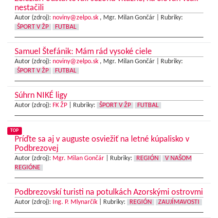
nestačili
Autor (zdroj):
noviny@zelpo.sk
, Mgr. Milan Gončár |
Rubriky:
ŠPORT V ŽP
FUTBAL
Samuel Štefánik: Mám rád vysoké ciele
Autor (zdroj):
noviny@zelpo.sk
, Mgr. Milan Gončár |
Rubriky:
ŠPORT V ŽP
FUTBAL
Súhrn NIKÉ ligy
Autor (zdroj):
FK ŽP
|
Rubriky:
ŠPORT V ŽP
FUTBAL
TOP
Príďte sa aj v auguste osviežiť na letné kúpalisko v
Podbrezovej
Autor (zdroj):
Mgr. Milan Gončár
|
Rubriky:
REGIÓN
V NAŠOM
REGIÓNE
Podbrezovskí turisti na potulkách Azorskými ostrovmi
Autor (zdroj):
Ing. P. Mlynarčík
|
Rubriky:
REGIÓN
ZAUJÍMAVOSTI