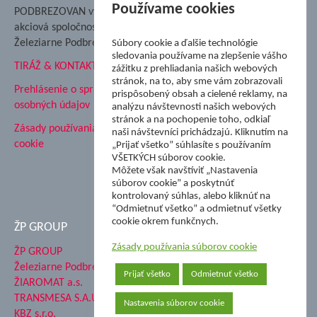
Nadácia Železiarne
Používame cookies
PODBREZOVAN vydáva
Podbrezová
akciová spoločnosť
Hutnícke múzeum
Železiarne Podbrezová
Súbory cookie a ďalšie technológie
ŽP Informatika s.r.o.
sledovania používame na zlepšenie vášho
TIRÁŽ & KONTAKT
ŠK Železiarne Podbrezová
zážitku z prehliadania našich webových
stránok, na to, aby sme vám zobrazovali
Tále a.s.
Prehlásenie o spracovaní
prispôsobený obsah a cielené reklamy, na
osobných údajov
analýzu návštevnosti našich webových
stránok a na pochopenie toho, odkiaľ
Zásady používania súborov
naši návštevníci prichádzajú. Kliknutím na
cookie
„Prijať všetko” súhlasíte s používaním
VŠETKÝCH súborov cookie.
Môžete však navštíviť „Nastavenia
súborov cookie” a poskytnúť
kontrolovaný súhlas, alebo kliknúť na
“Odmietnuť všetko” a odmietnuť všetky
cookie okrem funkčnych.
ŽP GROUP
Zásady používania súborov cookie
ŽP GROUP
Železiarne Podbrezová a.s.
Prijať všetko
Odmietnuť všetko
ŽIAROMAT a.s.
TRANSMESA S.A.U.
Nastavenia súborov cookie
KBZ s.r.o.