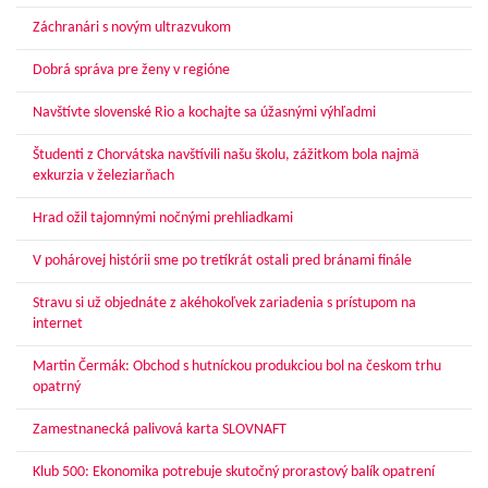
Záchranári s novým ultrazvukom
Dobrá správa pre ženy v regióne
Navštívte slovenské Rio a kochajte sa úžasnými výhľadmi
Študenti z Chorvátska navštívili našu školu, zážitkom bola najmä
exkurzia v železiarňach
Hrad ožil tajomnými nočnými prehliadkami
V pohárovej histórii sme po tretíkrát ostali pred bránami finále
Stravu si už objednáte z akéhokoľvek zariadenia s prístupom na
internet
Martin Čermák: Obchod s hutníckou produkciou bol na českom trhu
opatrný
Zamestnanecká palivová karta SLOVNAFT
Klub 500: Ekonomika potrebuje skutočný prorastový balík opatrení