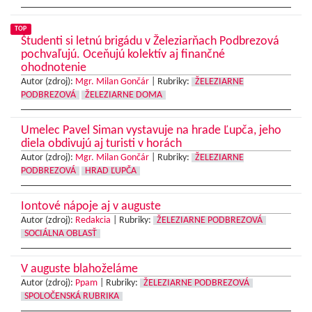
TOP
Študenti si letnú brigádu v Železiarňach Podbrezová
pochvaľujú. Oceňujú kolektív aj finančné
ohodnotenie
Autor (zdroj):
Mgr. Milan Gončár
|
Rubriky:
ŽELEZIARNE
PODBREZOVÁ
ŽELEZIARNE DOMA
Umelec Pavel Siman vystavuje na hrade Ľupča, jeho
diela obdivujú aj turisti v horách
Autor (zdroj):
Mgr. Milan Gončár
|
Rubriky:
ŽELEZIARNE
PODBREZOVÁ
HRAD ĽUPČA
Iontové nápoje aj v auguste
Autor (zdroj):
Redakcia
|
Rubriky:
ŽELEZIARNE PODBREZOVÁ
SOCIÁLNA OBLASŤ
V auguste blahoželáme
Autor (zdroj):
Ppam
|
Rubriky:
ŽELEZIARNE PODBREZOVÁ
SPOLOČENSKÁ RUBRIKA