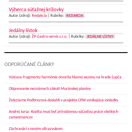
Výherca súťažnej krížovky
Autor (zdroj):
Redakcia
|
Rubriky:
REDAKCIA
Jedálny lístok
Autor (zdroj):
ŽP Gastro-servis s.r.o.
|
Rubriky:
JEDÁLNE LÍSTKY
ODPORÚČANÉ ČLÁNKY
Výstava Fragmenty harmónie otvorila hlavnú sezónu na hrade Ľupča
Objavovanie neznámych zákutí Muránskej planiny
Železiarne Podbrezová dosiahli v projekte CPW vynikajúce výsledky
Andrej Jursa: Kvalita musí byť prirodzenou súčasťou práce všetkých
zamestnancov
Záchranári s novým ultrazvukom