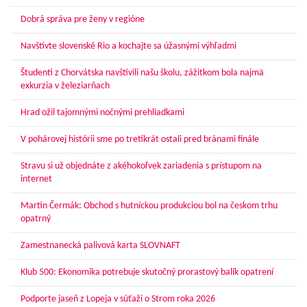
Dobrá správa pre ženy v regióne
Navštívte slovenské Rio a kochajte sa úžasnými výhľadmi
Študenti z Chorvátska navštívili našu školu, zážitkom bola najmä
exkurzia v železiarňach
Hrad ožil tajomnými nočnými prehliadkami
V pohárovej histórii sme po tretíkrát ostali pred bránami finále
Stravu si už objednáte z akéhokoľvek zariadenia s prístupom na
internet
Martin Čermák: Obchod s hutníckou produkciou bol na českom trhu
opatrný
Zamestnanecká palivová karta SLOVNAFT
Klub 500: Ekonomika potrebuje skutočný prorastový balík opatrení
Podporte jaseň z Lopeja v súťaži o Strom roka 2026