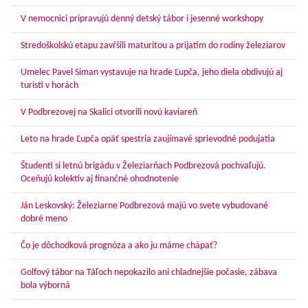
V nemocnici pripravujú denný detský tábor i jesenné workshopy
Stredoškolskú etapu zavŕšili maturitou a prijatím do rodiny železiarov
Umelec Pavel Siman vystavuje na hrade Ľupča, jeho diela obdivujú aj
turisti v horách
V Podbrezovej na Skalici otvorili novú kaviareň
Leto na hrade Ľupča opäť spestria zaujímavé sprievodné podujatia
Študenti si letnú brigádu v Železiarňach Podbrezová pochvaľujú.
Oceňujú kolektív aj finančné ohodnotenie
Ján Leskovský: Železiarne Podbrezová majú vo svete vybudované
dobré meno
Čo je dôchodková prognóza a ako ju máme chápať?
Golfový tábor na Táľoch nepokazilo ani chladnejšie počasie, zábava
bola výborná