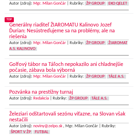
Autor (zdroj):
Mgr. Milan Gončár
|
Rubriky:
ŽP GROUP
EKO QELET
TOP
Generálny riaditeľ ŽIAROMATU Kalinovo Jozef
Ďurian: Nesústreďujeme sa na problémy, ale na
riešenia
Autor (zdroj):
Mgr. Milan Gončár
|
Rubriky:
ŽP GROUP
ŽIAROMAT
A.S. KALINOVO
Golfový tábor na Táľoch nepokazilo ani chladnejšie
počasie, zábava bola výborná
Autor (zdroj):
Mgr. Milan Gončár
|
Rubriky:
ŽP GROUP
TÁLE A.S.
Pozvánka na prestížny turnaj
Autor (zdroj):
Redakcia
|
Rubriky:
ŽP GROUP
TÁLE A.S.
Železiari odštartovali sezónu víťazne, na Slovan však
nestačili
Autor (zdroj):
noviny@zelpo.sk
, Mgr. Milan Gončár |
Rubriky:
ŠPORT V ŽP
FUTBAL