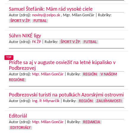
Samuel Štefánik: Mám rád vysoké ciele
Autor (zdroj):
noviny@zelpo.sk
, Mgr. Milan Gončár |
Rubriky:
ŠPORT V ŽP
FUTBAL
Súhrn NIKÉ ligy
Autor (zdroj):
FK ŽP
|
Rubriky:
ŠPORT V ŽP
FUTBAL
TOP
Príďte sa aj v auguste osviežiť na letné kúpalisko v
Podbrezovej
Autor (zdroj):
Mgr. Milan Gončár
|
Rubriky:
REGIÓN
V NAŠOM
REGIÓNE
Podbrezovskí turisti na potulkách Azorskými ostrovmi
Autor (zdroj):
Ing. P. Mlynarčík
|
Rubriky:
REGIÓN
ZAUJÍMAVOSTI
Editoriál
Autor (zdroj):
Mgr. Milan Gončár
|
Rubriky:
REDAKCIA
EDITORIÁLY