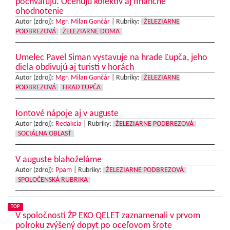
pochvaľujú. Oceňujú kolektív aj finančné
ohodnotenie
Autor (zdroj):
Mgr. Milan Gončár
|
Rubriky:
ŽELEZIARNE
PODBREZOVÁ
ŽELEZIARNE DOMA
Umelec Pavel Siman vystavuje na hrade Ľupča, jeho
diela obdivujú aj turisti v horách
Autor (zdroj):
Mgr. Milan Gončár
|
Rubriky:
ŽELEZIARNE
PODBREZOVÁ
HRAD ĽUPČA
Iontové nápoje aj v auguste
Autor (zdroj):
Redakcia
|
Rubriky:
ŽELEZIARNE PODBREZOVÁ
SOCIÁLNA OBLASŤ
V auguste blahoželáme
Autor (zdroj):
Ppam
|
Rubriky:
ŽELEZIARNE PODBREZOVÁ
SPOLOČENSKÁ RUBRIKA
TOP
V spoločnosti ŽP EKO QELET zaznamenali v prvom
polroku zvýšený dopyt po oceľovom šrote