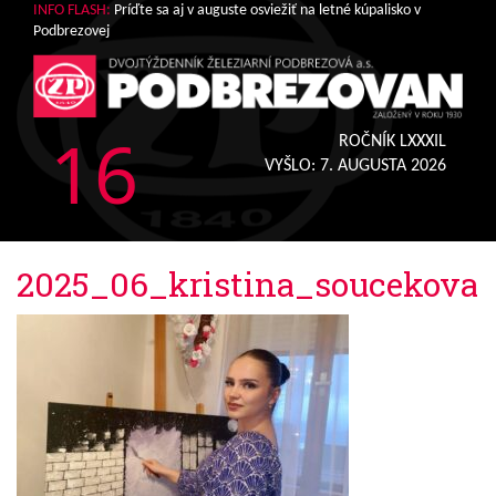
INFO FLASH:
Príďte sa aj v auguste osviežiť na letné kúpalisko v
Podbrezovej
16
ROČNÍK LXXXIL
VYŠLO:
7. AUGUSTA 2026
2025_06_kristina_soucekova