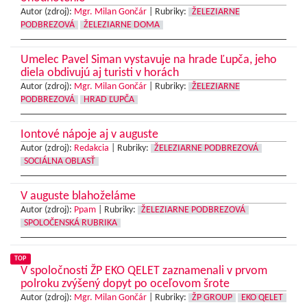
Autor (zdroj):
Mgr. Milan Gončár
|
Rubriky:
ŽELEZIARNE
PODBREZOVÁ
ŽELEZIARNE DOMA
Umelec Pavel Siman vystavuje na hrade Ľupča, jeho
diela obdivujú aj turisti v horách
Autor (zdroj):
Mgr. Milan Gončár
|
Rubriky:
ŽELEZIARNE
PODBREZOVÁ
HRAD ĽUPČA
Iontové nápoje aj v auguste
Autor (zdroj):
Redakcia
|
Rubriky:
ŽELEZIARNE PODBREZOVÁ
SOCIÁLNA OBLASŤ
V auguste blahoželáme
Autor (zdroj):
Ppam
|
Rubriky:
ŽELEZIARNE PODBREZOVÁ
SPOLOČENSKÁ RUBRIKA
TOP
V spoločnosti ŽP EKO QELET zaznamenali v prvom
polroku zvýšený dopyt po oceľovom šrote
Autor (zdroj):
Mgr. Milan Gončár
|
Rubriky:
ŽP GROUP
EKO QELET