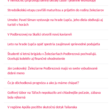
V nemocnici pripravujú denný detský tábor i jesenné workshopy
Stredoškolskú etapu zavŕšili maturitou a prijatím do rodiny železiarov
Umelec Pavel Siman vystavuje na hrade Ľupča, jeho diela obdivujú aj
turisti v horách
V Podbrezovej na Skalici otvorili novú kaviareň
Leto na hrade Ľupča opäť spestria zaujímavé sprievodné podujatia
Študenti si letnú brigádu v Železiarňach Podbrezová pochvaľujú.
Oceňujú kolektív aj finančné ohodnotenie
Ján Leskovský: Železiarne Podbrezová majú vo svete vybudované
dobré meno
Čo je dôchodková prognóza a ako ju máme chápať?
Golfový tábor na Táľoch nepokazilo ani chladnejšie počasie, zábava
bola výborná
V regióne Apúlia pocítite skutočný dotyk Talianska