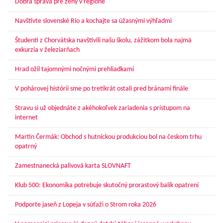
Dobrá správa pre ženy v regióne
Navštívte slovenské Rio a kochajte sa úžasnými výhľadmi
Študenti z Chorvátska navštívili našu školu, zážitkom bola najmä
exkurzia v železiarňach
Hrad ožil tajomnými nočnými prehliadkami
V pohárovej histórii sme po tretíkrát ostali pred bránami finále
Stravu si už objednáte z akéhokoľvek zariadenia s prístupom na
internet
Martin Čermák: Obchod s hutníckou produkciou bol na českom trhu
opatrný
Zamestnanecká palivová karta SLOVNAFT
Klub 500: Ekonomika potrebuje skutočný prorastový balík opatrení
Podporte jaseň z Lopeja v súťaži o Strom roka 2026