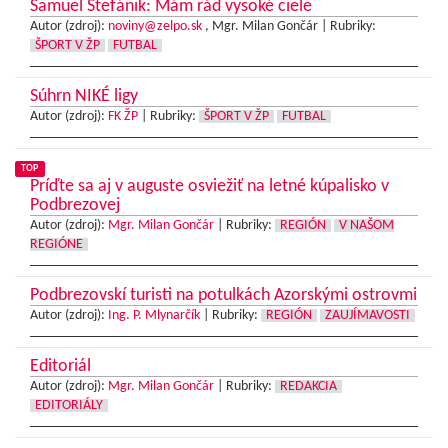
Samuel Štefánik: Mám rád vysoké ciele
Autor (zdroj):
noviny@zelpo.sk
, Mgr. Milan Gončár |
Rubriky:
ŠPORT V ŽP
FUTBAL
Súhrn NIKÉ ligy
Autor (zdroj):
FK ŽP
|
Rubriky:
ŠPORT V ŽP
FUTBAL
TOP
Príďte sa aj v auguste osviežiť na letné kúpalisko v
Podbrezovej
Autor (zdroj):
Mgr. Milan Gončár
|
Rubriky:
REGIÓN
V NAŠOM
REGIÓNE
Podbrezovskí turisti na potulkách Azorskými ostrovmi
Autor (zdroj):
Ing. P. Mlynarčík
|
Rubriky:
REGIÓN
ZAUJÍMAVOSTI
Editoriál
Autor (zdroj):
Mgr. Milan Gončár
|
Rubriky:
REDAKCIA
EDITORIÁLY