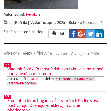
Autor (zdroj):
Redakcia
Číslo: |Ročník: | Vyšlo:
16. apríla 2025
|
Rubriky: Nezaradené
Zdieľanie a sociálne siete:
Print
VŠETKY ČLÁNKY Z ČÍSLA 16
- vydané: 7. augusta 2026
TOP
Vladimír Soták: Pracovnú dobu vo fabrike je potrebné
dodržiavať na maximum
Autor (zdroj):
Redakcia
|
Rubriky:
ŽELEZIARNE PODBREZOVÁ
ŽELEZIARNE DOMA
TOP
Študenti si letnú brigádu v Železiarňach Podbrezová
pochvaľujú. Oceňujú kolektív aj finančné
ohodnotenie