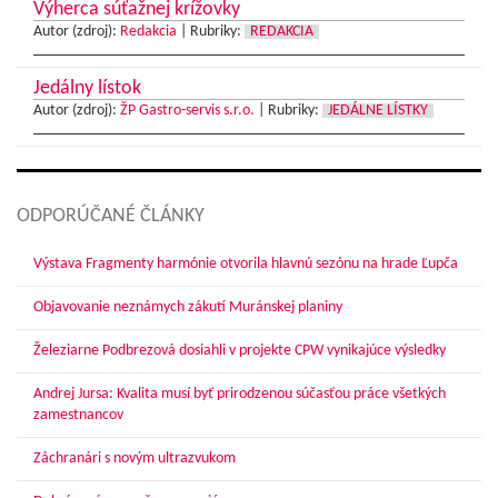
Výherca súťažnej krížovky
Autor (zdroj):
Redakcia
|
Rubriky:
REDAKCIA
Jedálny lístok
Autor (zdroj):
ŽP Gastro-servis s.r.o.
|
Rubriky:
JEDÁLNE LÍSTKY
ODPORÚČANÉ ČLÁNKY
Výstava Fragmenty harmónie otvorila hlavnú sezónu na hrade Ľupča
Objavovanie neznámych zákutí Muránskej planiny
Železiarne Podbrezová dosiahli v projekte CPW vynikajúce výsledky
Andrej Jursa: Kvalita musí byť prirodzenou súčasťou práce všetkých
zamestnancov
Záchranári s novým ultrazvukom