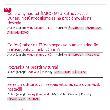
TOP
Generálny riaditeľ ŽIAROMATU Kalinovo Jozef
Ďurian: Nesústreďujeme sa na problémy, ale na
riešenia
Autor (zdroj):
Mgr. Milan Gončár
|
Rubriky:
ŽP GROUP
ŽIAROMAT
A.S. KALINOVO
Golfový tábor na Táľoch nepokazilo ani chladnejšie
počasie, zábava bola výborná
Autor (zdroj):
Mgr. Milan Gončár
|
Rubriky:
ŽP GROUP
TÁLE A.S.
Pozvánka na prestížny turnaj
Autor (zdroj):
Redakcia
|
Rubriky:
ŽP GROUP
TÁLE A.S.
Železiari odštartovali sezónu víťazne, na Slovan však
nestačili
Autor (zdroj):
noviny@zelpo.sk
, Mgr. Milan Gončár |
Rubriky:
ŠPORT V ŽP
FUTBAL