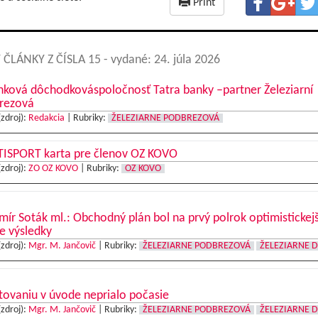
Print
 ČLÁNKY Z ČÍSLA 15
- vydané: 24. júla 2026
nková dôchodkováspoločnosť Tatra banky –partner Železiarní
rezová
(zdroj):
Redakcia
|
Rubriky:
ŽELEZIARNE PODBREZOVÁ
ISPORT karta pre členov OZ KOVO
(zdroj):
ZO OZ KOVO
|
Rubriky:
OZ KOVO
mír Soták ml.: Obchodný plán bol na prvý polrok optimistickejš
e výsledky
(zdroj):
Mgr. M. Jančovič
|
Rubriky:
ŽELEZIARNE PODBREZOVÁ
ŽELEZIARNE 
tovaniu v úvode neprialo počasie
(zdroj):
Mgr. M. Jančovič
|
Rubriky:
ŽELEZIARNE PODBREZOVÁ
ŽELEZIARNE 