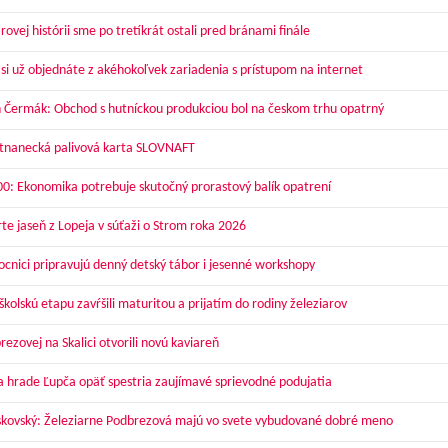
ovej histórii sme po tretíkrát ostali pred bránami finále
 si už objednáte z akéhokoľvek zariadenia s prístupom na internet
 Čermák: Obchod s hutníckou produkciou bol na českom trhu opatrný
nanecká palivová karta SLOVNAFT
00: Ekonomika potrebuje skutočný prorastový balík opatrení
te jaseň z Lopeja v súťaži o Strom roka 2026
cnici pripravujú denný detský tábor i jesenné workshopy
kolskú etapu zavŕšili maturitou a prijatím do rodiny železiarov
ezovej na Skalici otvorili novú kaviareň
a hrade Ľupča opäť spestria zaujímavé sprievodné podujatia
skovský: Železiarne Podbrezová majú vo svete vybudované dobré meno