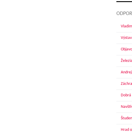
ODPOR
Vladim
Výstav
Objavo
Železi
Andrej
Záchra
Dobrá 
Navští
Študen
Hrad o