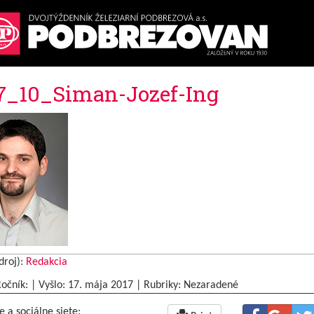
7_10_Siman-Jozef-Ing
droj):
Redakcia
Ročník: | Vyšlo:
17. mája 2017
|
Rubriky: Nezaradené
e a sociálne siete: