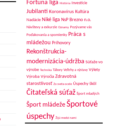
Fortuna liga
Investície
História
Jubilanti
Koronavírus
Kultúra
Niké liga
NsP Brezno n.o.
Nadácie
Návštevy a exkurzie
Pozývame vás
Oznamy
Práca s
Poďakovania a spomienky
mládežou
Príhovory
Rekonštrukcia-
modernizácia-údržba
Súťaže vo
výrobe
Výlety
Tábory
Veľtrhy a výstavy
Technika
Zdravotná
Výroba
Výročia
starostlivosť
Úspechy škôl
Zo sveta ocele
Čitateľská súťaž
Šport mladých
Športové
Šport mládeže
úspechy
Žijú medzi nami
h