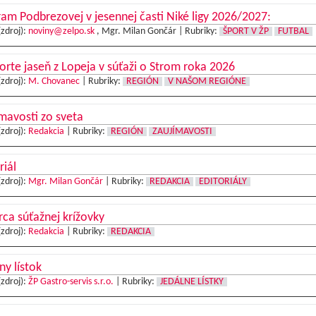
am Podbrezovej v jesennej časti Niké ligy 2026/2027:
(zdroj):
noviny@zelpo.sk
, Mgr. Milan Gončár |
Rubriky:
ŠPORT V ŽP
FUTBAL
rte jaseň z Lopeja v súťaži o Strom roka 2026
(zdroj):
M. Chovanec
|
Rubriky:
REGIÓN
V NAŠOM REGIÓNE
mavosti zo sveta
(zdroj):
Redakcia
|
Rubriky:
REGIÓN
ZAUJÍMAVOSTI
riál
(zdroj):
Mgr. Milan Gončár
|
Rubriky:
REDAKCIA
EDITORIÁLY
ca súťažnej krížovky
(zdroj):
Redakcia
|
Rubriky:
REDAKCIA
ny lístok
(zdroj):
ŽP Gastro-servis s.r.o.
|
Rubriky:
JEDÁLNE LÍSTKY