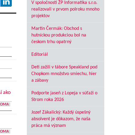
V spoločnosti ŽP Informatika s.r.o.
realizovali v prvom polroku mnoho
projektov
Martin Čermák: Obchod s
hutníckou produkciou bol na
českom trhu opatrný
Editoriál
Deti zažili v tábore Speakland pod
Chopkom množstvo smiechu, hier
a zábavy
í ako
Podporte jaseň z Lopeja v súťaži o
Strom roka 2026
DOMA
Jozef Zákalický: Každý úspešný
absolvent je dôkazom, že naša
práca má význam
DOMA