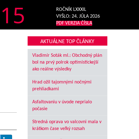
15
ROČNÍK LXXXIL
VYŠLO:
24. JÚLA 2026
PDF VERZIA ČÍSLA
AKTUÁLNE TOP ČLÁNKY
Vladimír Soták ml.: Obchodný plán
bol na prvý polrok optimistickejší
ako reálne výsledky
Hrad ožil tajomnými nočnými
prehliadkami
Asfaltovaniu v úvode neprialo
počasie
Stredná oprava vo valcovni mala v
krátkom čase veľký rozsah