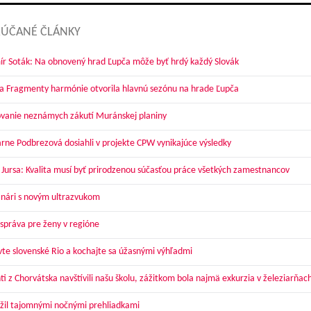
ÚČANÉ ČLÁNKY
ír Soták: Na obnovený hrad Ľupča môže byť hrdý každý Slovák
a Fragmenty harmónie otvorila hlavnú sezónu na hrade Ľupča
vanie neznámych zákutí Muránskej planiny
arne Podbrezová dosiahli v projekte CPW vynikajúce výsledky
 Jursa: Kvalita musí byť prirodzenou súčasťou práce všetkých zamestnancov
nári s novým ultrazvukom
správa pre ženy v regióne
vte slovenské Rio a kochajte sa úžasnými výhľadmi
ti z Chorvátska navštívili našu školu, zážitkom bola najmä exkurzia v železiarňac
žil tajomnými nočnými prehliadkami