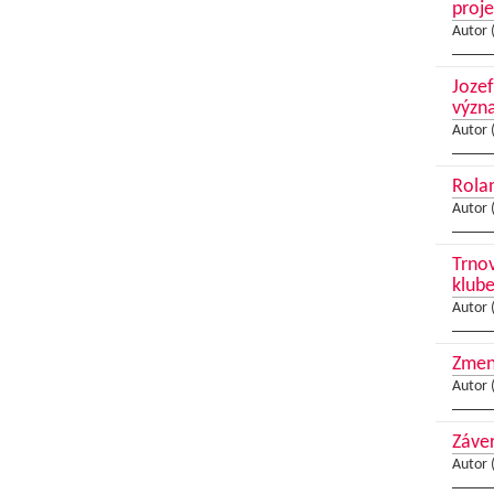
proj
Autor 
Jozef
význ
Autor 
Rolan
Autor 
Trnov
klub
Autor 
Zmeny
Autor 
Záver
Autor 