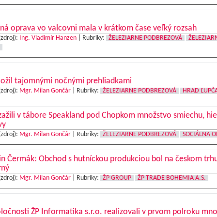
ná oprava vo valcovni mala v krátkom čase veľký rozsah
(zdroj):
Ing. Vladimír Hanzen
|
Rubriky:
ŽELEZIARNE PODBREZOVÁ
ŽELEZIAR
 ožil tajomnými nočnými prehliadkami
(zdroj):
Mgr. Milan Gončár
|
Rubriky:
ŽELEZIARNE PODBREZOVÁ
HRAD ĽUPČ
zažili v tábore Speakland pod Chopkom množstvo smiechu, hie
vy
(zdroj):
Mgr. Milan Gončár
|
Rubriky:
ŽELEZIARNE PODBREZOVÁ
SOCIÁLNA O
in Čermák: Obchod s hutníckou produkciou bol na českom trh
rný
(zdroj):
Mgr. Milan Gončár
|
Rubriky:
ŽP GROUP
ŽP TRADE BOHEMIA A.S.
ločnosti ŽP Informatika s.r.o. realizovali v prvom polroku mn