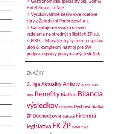
⭐ Gastronomické špeciality Ski, Golf &
Hotel Resort-u Tále
⭐ Vysokokvalitné bezšvíkové oceľové
rúry z Železiarní Podbrezová a.s.
⭐ Garantujeme vysokú úroveň
vzdelania na stredných školách ŽP a.s.
⭐ FIRIS – Manažérsky systém na správu
úloh & komplexný nástroj pre SW
podporu správy poskytovaných služieb
ZNAČKY
Aktuality
Ankety
2. liga
Audity - SEM -
Bilancia
Benefity
Biatlon
SRBP
výsledkov
Dychová hudba
Doprava
Firemná
Dôchodcovia
ŽP
Editoriál
FK ŽP
legislatíva
FMMR TUKE