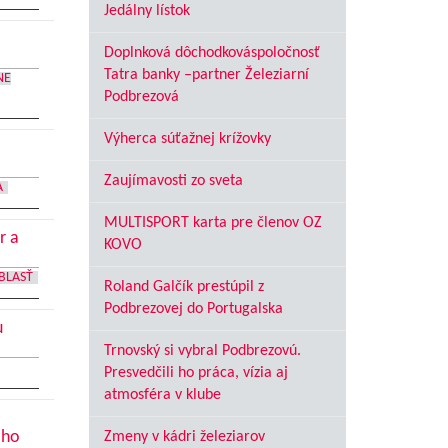
Jedálny lístok
Doplnková dôchodkováspoločnosť
Tatra banky –partner Železiarní
NE
Podbrezová
Výherca súťažnej krížovky
Zaujímavosti zo sveta
A
MULTISPORT karta pre členov OZ
r a
KOVO
BLASŤ
Roland Galčík prestúpil z
Podbrezovej do Portugalska
u
Trnovský si vybral Podbrezovú.
Presvedčili ho práca, vízia aj
atmosféra v klube
oho
Zmeny v kádri železiarov