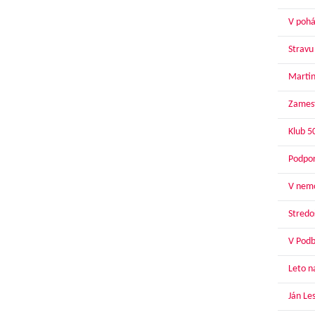
V pohár
Stravu
Martin
Zamest
Klub 5
Podpor
V nemo
Stredoš
V Podbr
Leto n
Ján Le