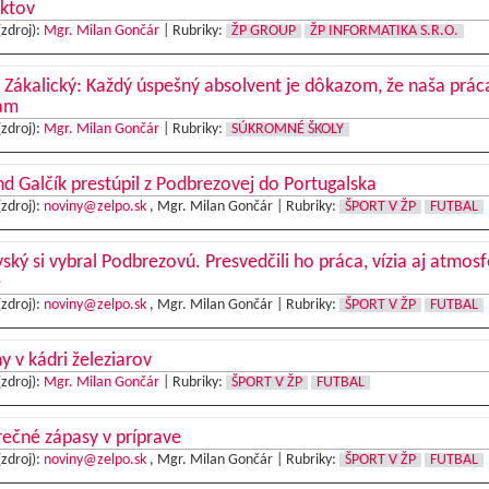
ektov
(zdroj):
Mgr. Milan Gončár
|
Rubriky:
ŽP GROUP
ŽP INFORMATIKA S.R.O.
 Zákalický: Každý úspešný absolvent je dôkazom, že naša prá
am
(zdroj):
Mgr. Milan Gončár
|
Rubriky:
SÚKROMNÉ ŠKOLY
d Galčík prestúpil z Podbrezovej do Portugalska
(zdroj):
noviny@zelpo.sk
, Mgr. Milan Gončár |
Rubriky:
ŠPORT V ŽP
FUTBAL
ský si vybral Podbrezovú. Presvedčili ho práca, vízia aj atmosf
e
(zdroj):
noviny@zelpo.sk
, Mgr. Milan Gončár |
Rubriky:
ŠPORT V ŽP
FUTBAL
 v kádri železiarov
(zdroj):
Mgr. Milan Gončár
|
Rubriky:
ŠPORT V ŽP
FUTBAL
ečné zápasy v príprave
(zdroj):
noviny@zelpo.sk
, Mgr. Milan Gončár |
Rubriky:
ŠPORT V ŽP
FUTBAL