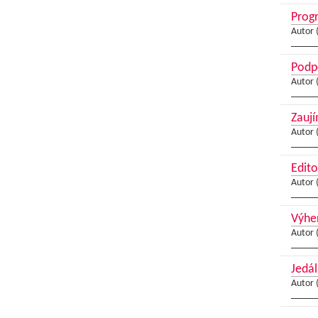
Progr
Autor 
Podpo
Autor 
Zaují
Autor 
Edito
Autor 
Výher
Autor 
Jedál
Autor 