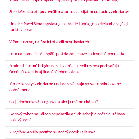
Stredoškolskú etapu zavŕšili maturitou a prijatím do rodiny železiarov
Umelec Pavel Siman vystavuje na hrade Ľupča, jeho diela obdivujú aj
turisti v horách
V Podbrezovej na Skalici otvorili novú kaviareň
Leto na hrade Ľupča opäť spestria zaujímavé sprievodné podujatia
Študenti si letnú brigádu v Železiarňach Podbrezová pochvaľujú.
Oceňujú kolektív aj finančné ohodnotenie
Ján Leskovský: Železiarne Podbrezová majú vo svete vybudované
dobré meno
Čo je dôchodková prognóza a ako ju máme chápať?
Golfový tábor na Táľoch nepokazilo ani chladnejšie počasie, zábava
bola výborná
V regióne Apúlia pocítite skutočný dotyk Talianska