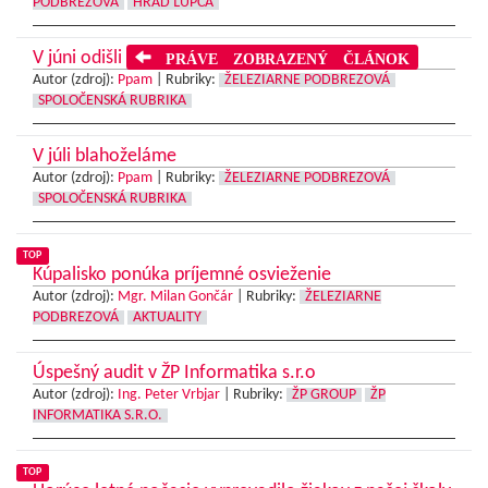
PODBREZOVÁ
HRAD ĽUPČA
V júni odišli
PRÁVE ZOBRAZENÝ ČLÁNOK
Autor (zdroj):
Ppam
|
Rubriky:
ŽELEZIARNE PODBREZOVÁ
SPOLOČENSKÁ RUBRIKA
V júli blahoželáme
Autor (zdroj):
Ppam
|
Rubriky:
ŽELEZIARNE PODBREZOVÁ
SPOLOČENSKÁ RUBRIKA
TOP
Kúpalisko ponúka príjemné osvieženie
Autor (zdroj):
Mgr. Milan Gončár
|
Rubriky:
ŽELEZIARNE
PODBREZOVÁ
AKTUALITY
Úspešný audit v ŽP Informatika s.r.o
Autor (zdroj):
Ing. Peter Vrbjar
|
Rubriky:
ŽP GROUP
ŽP
INFORMATIKA S.R.O.
TOP