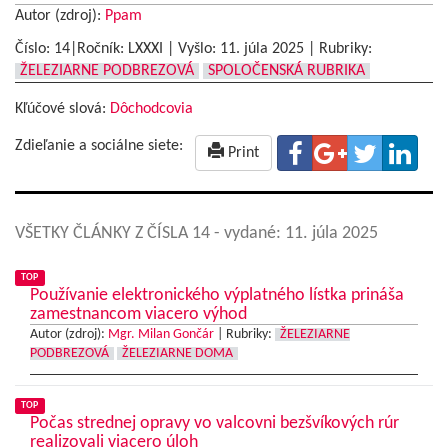
Autor (zdroj):
Ppam
Číslo: 14|Ročník: LXXXI | Vyšlo:
11. júla 2025
|
Rubriky:
ŽELEZIARNE PODBREZOVÁ
SPOLOČENSKÁ RUBRIKA
Kľúčové slová:
Dôchodcovia
Zdieľanie a sociálne siete:
Print
VŠETKY ČLÁNKY Z ČÍSLA 14
- vydané: 11. júla 2025
TOP
Používanie elektronického výplatného lístka prináša
zamestnancom viacero výhod
Autor (zdroj):
Mgr. Milan Gončár
|
Rubriky:
ŽELEZIARNE
PODBREZOVÁ
ŽELEZIARNE DOMA
TOP
Počas strednej opravy vo valcovni bezšvíkových rúr
realizovali viacero úloh