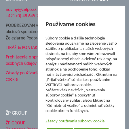
noviny@zelpo.sk
Hrad Ľupča
+421 (0) 48 645 2711
Súkromná spojená škola ŽP
Nadácia Železiarne
Používame cookies
PODBREZOVAN vydáva
Podbrezová
akciová spoločnosť
Hutnícke múzeum
Železiarne Podbrezová
Súbory cookie a ďalšie technológie
ŽP Informatika s.r.o.
sledovania používame na zlepšenie vášho
TIRÁŽ & KONTAKT
ŠK Železiarne Podbrezová
zážitku z prehliadania našich webových
stránok, na to, aby sme vám zobrazovali
Tále a.s.
Prehlásenie o spracovaní
prispôsobený obsah a cielené reklamy, na
osobných údajov
analýzu návštevnosti našich webových
stránok a na pochopenie toho, odkiaľ
Zásady používania súborov
naši návštevníci prichádzajú. Kliknutím na
cookie
„Prijať všetko” súhlasíte s používaním
VŠETKÝCH súborov cookie.
Môžete však navštíviť „Nastavenia
súborov cookie” a poskytnúť
kontrolovaný súhlas, alebo kliknúť na
“Odmietnuť všetko” a odmietnuť všetky
cookie okrem funkčnych.
ŽP GROUP
Zásady používania súborov cookie
ŽP GROUP