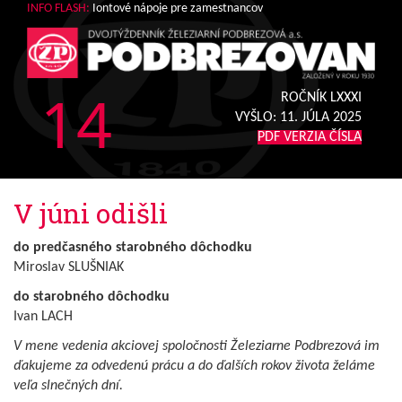
INFO FLASH:
Iontové nápoje pre zamestnancov
14
ROČNÍK LXXXI
VYŠLO:
11. JÚLA 2025
PDF VERZIA ČÍSLA
V júni odišli
do predčasného starobného dôchodku
Miroslav SLUŠNIAK
do starobného dôchodku
Ivan LACH
V mene vedenia akciovej spoločnosti Železiarne Podbrezová im
ďakujeme za odvedenú prácu a do ďalších rokov života želáme
veľa slnečných dní.