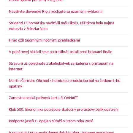
Dobrá správa pre ženy v regióne
Navštívte slovenské Rio a kochajte sa úžasnými výhľadmi
Študenti z Chorvátska navštívili našu školu, zážitkom bola najmä
exkurzia v železiarňach
Hrad ožil tajomnými nočnými prehliadkami
V pohárovej histórii sme po tretíkrát ostali pred bránami finále
Stravu si už objednáte z akéhokoľvek zariadenia s prístupom na
internet
Martin Čermák: Obchod s hutníckou produkciou bol na českom trhu
opatrný
Zamestnanecká palivová karta SLOVNAFT
Klub 500: Ekonomika potrebuje skutočný prorastový balík opatrení
Podporte jaseň z Lopeja v súťaži o Strom roka 2026
V nemocnici pripravujú denný detský tábor i jesenné workshopy