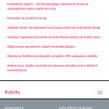
Fantastický úspech – náš bývalý kolega Slavomír Brozman je
vicemajstrom sveta v behu do vrchu
Pozvánka na prestížny turnaj
Vladimír Soták: Na obnovený hrad Ľupča môže byť hrdý každý Slovák
Výstava Fragmenty harmónie otvorila hlavnú sezónu na hrade Ľupča
Objavovanie neznámych zákutí Muránskej planiny
Železiarne Podbrezová dosiahli v projekte CPW vynikajúce výsledky
Andrej Jursa: Kvalita musí byť prirodzenou súčasťou práce všetkých
zamestnancov
Rubriky
Toggl
navig
KONTAKTY
DÔLEŽITÉ ODKAZY