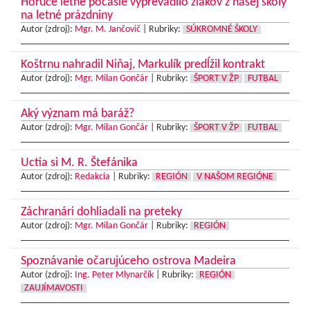
Horúce letné počasie vyprevadilo žiakov z našej školy
na letné prázdniny
Autor (zdroj):
Mgr. M. Jančovič
|
Rubriky:
SÚKROMNÉ ŠKOLY
Koštrnu nahradil Niňaj, Markulík predĺžil kontrakt
Autor (zdroj):
Mgr. Milan Gončár
|
Rubriky:
ŠPORT V ŽP
FUTBAL
Aký význam má baráž?
Autor (zdroj):
Mgr. Milan Gončár
|
Rubriky:
ŠPORT V ŽP
FUTBAL
Uctia si M. R. Štefánika
Autor (zdroj):
Redakcia
|
Rubriky:
REGIÓN
V NAŠOM REGIÓNE
Záchranári dohliadali na preteky
Autor (zdroj):
Mgr. Milan Gončár
|
Rubriky:
REGIÓN
Spoznávanie očarujúceho ostrova Madeira
Autor (zdroj):
Ing. Peter Mlynarčík
|
Rubriky:
REGIÓN
ZAUJÍMAVOSTI