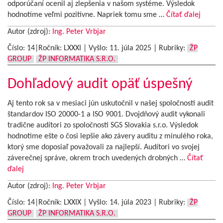
odporúčaní ocenil aj zlepšenia v našom systéme. Výsledok
hodnotíme veľmi pozitívne. Napriek tomu sme …
Čítať ďalej
Autor (zdroj):
Ing. Peter Vrbjar
Číslo: 14|Ročník: LXXXI | Vyšlo:
11. júla 2025
|
Rubriky:
ŽP
GROUP
ŽP INFORMATIKA S.R.O.
Dohľadový audit opäť úspešný
Aj tento rok sa v mesiaci jún uskutočnil v našej spoločnosti audit
štandardov ISO 20000-1 a ISO 9001. Dvojdňový audit vykonali
tradične audítori zo spoločnosti SGS Slovakia s.r.o. Výsledok
hodnotíme ešte o čosi lepšie ako závery auditu z minulého roka,
ktorý sme doposiaľ považovali za najlepší. Audítori vo svojej
záverečnej správe, okrem troch uvedených drobných …
Čítať
ďalej
Autor (zdroj):
Ing. Peter Vrbjar
Číslo: 14|Ročník: LXXIX | Vyšlo:
14. júla 2023
|
Rubriky:
ŽP
GROUP
ŽP INFORMATIKA S.R.O.