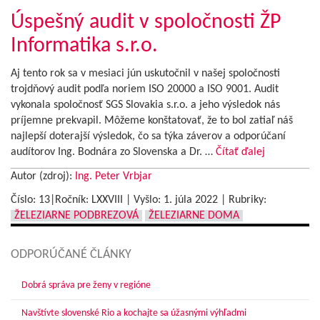
Úspešný audit v spoločnosti ŽP
Informatika s.r.o.
Aj tento rok sa v mesiaci jún uskutočnil v našej spoločnosti
trojdňový audit podľa noriem ISO 20000 a ISO 9001. Audit
vykonala spoločnosť SGS Slovakia s.r.o. a jeho výsledok nás
príjemne prekvapil. Môžeme konštatovať, že to bol zatiaľ náš
najlepší doterajší výsledok, čo sa týka záverov a odporúčaní
audítorov Ing. Bodnára zo Slovenska a Dr. …
Čítať ďalej
Autor (zdroj):
Ing. Peter Vrbjar
Číslo: 13|Ročník: LXXVIII | Vyšlo:
1. júla 2022
|
Rubriky:
ŽELEZIARNE PODBREZOVÁ
ŽELEZIARNE DOMA
ODPORÚČANÉ ČLÁNKY
Dobrá správa pre ženy v regióne
Navštívte slovenské Rio a kochajte sa úžasnými výhľadmi