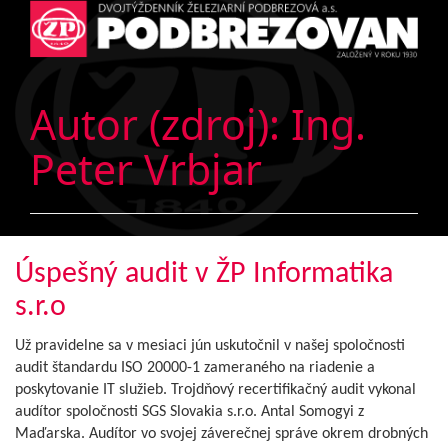
Autor (zdroj):
Ing.
Peter Vrbjar
Úspešný audit v ŽP Informatika
s.r.o
Už pravidelne sa v mesiaci jún uskutočnil v našej spoločnosti
audit štandardu ISO 20000-1 zameraného na riadenie a
poskytovanie IT služieb. Trojdňový recertifikačný audit vykonal
audítor spoločnosti SGS Slovakia s.r.o. Antal Somogyi z
Maďarska. Audítor vo svojej záverečnej správe okrem drobných