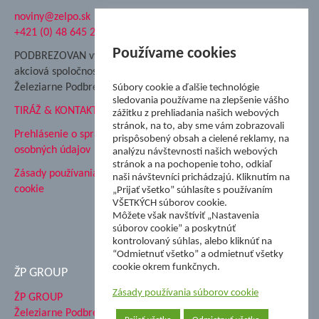
noviny@zelpo.sk
Hrad Ľupča
+421 (0) 48 645 2711
Súkromná spojená škola ŽP
Nadácia Železiarne
Používame cookies
PODBREZOVAN vydáva
Podbrezová
akciová spoločnosť
Hutnícke múzeum
Železiarne Podbrezová
Súbory cookie a ďalšie technológie
ŽP Informatika s.r.o.
sledovania používame na zlepšenie vášho
TIRÁŽ & KONTAKT
ŠK Železiarne Podbrezová
zážitku z prehliadania našich webových
stránok, na to, aby sme vám zobrazovali
Tále a.s.
Prehlásenie o spracovaní
prispôsobený obsah a cielené reklamy, na
osobných údajov
analýzu návštevnosti našich webových
stránok a na pochopenie toho, odkiaľ
Zásady používania súborov
naši návštevníci prichádzajú. Kliknutím na
cookie
„Prijať všetko” súhlasíte s používaním
VŠETKÝCH súborov cookie.
Môžete však navštíviť „Nastavenia
súborov cookie” a poskytnúť
kontrolovaný súhlas, alebo kliknúť na
“Odmietnuť všetko” a odmietnuť všetky
cookie okrem funkčnych.
ŽP GROUP
Zásady používania súborov cookie
ŽP GROUP
Železiarne Podbrezová a.s.