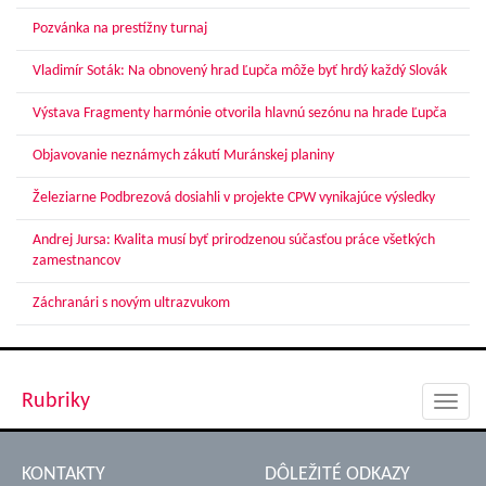
Pozvánka na prestížny turnaj
Vladimír Soták: Na obnovený hrad Ľupča môže byť hrdý každý Slovák
Výstava Fragmenty harmónie otvorila hlavnú sezónu na hrade Ľupča
Objavovanie neznámych zákutí Muránskej planiny
Železiarne Podbrezová dosiahli v projekte CPW vynikajúce výsledky
Andrej Jursa: Kvalita musí byť prirodzenou súčasťou práce všetkých
zamestnancov
Záchranári s novým ultrazvukom
Rubriky
Toggl
navig
KONTAKTY
DÔLEŽITÉ ODKAZY