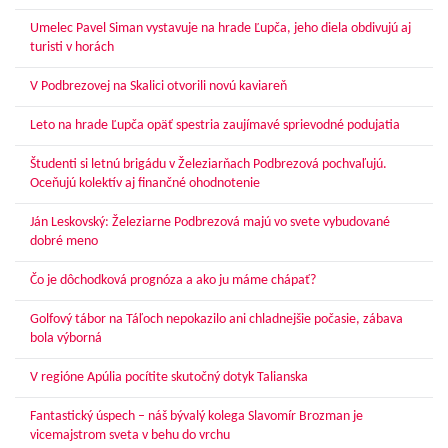
Umelec Pavel Siman vystavuje na hrade Ľupča, jeho diela obdivujú aj
turisti v horách
V Podbrezovej na Skalici otvorili novú kaviareň
Leto na hrade Ľupča opäť spestria zaujímavé sprievodné podujatia
Študenti si letnú brigádu v Železiarňach Podbrezová pochvaľujú.
Oceňujú kolektív aj finančné ohodnotenie
Ján Leskovský: Železiarne Podbrezová majú vo svete vybudované
dobré meno
Čo je dôchodková prognóza a ako ju máme chápať?
Golfový tábor na Táľoch nepokazilo ani chladnejšie počasie, zábava
bola výborná
V regióne Apúlia pocítite skutočný dotyk Talianska
Fantastický úspech – náš bývalý kolega Slavomír Brozman je
vicemajstrom sveta v behu do vrchu