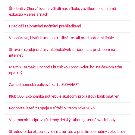
Študenti z Chorvátska navštívili našu školu, zážitkom bola najmä
exkurzia v železiarňach
Hrad ožil tajomnými nočnými prehliadkami
V pohárovej histórii sme po tretíkrát ostali pred bránami finále
Stravu si už objednáte z akéhokoľvek zariadenia s prístupom na
internet
Martin Čermák: Obchod s hutníckou produkciou bol na českom trhu
opatrný
Zamestnanecká palivová karta SLOVNAFT
Klub 500: Ekonomika potrebuje skutočný prorastový balík opatrení
Podporte jaseň z Lopeja v súťaži o Strom roka 2026
V nemocnici pripravujú denný detský tábor i jesenné workshopy
Stredoškolskú etapu zavŕšili maturitou a prijatím do rodiny železiarov