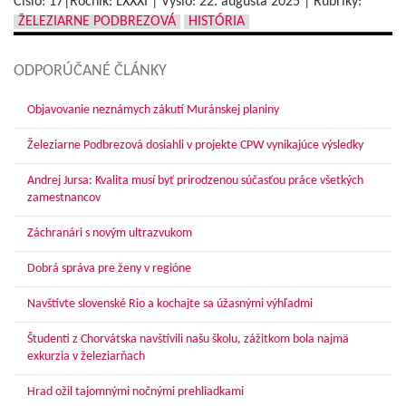
Číslo: 17|Ročník: LXXXI | Vyšlo:
22. augusta 2025
|
Rubriky:
ŽELEZIARNE PODBREZOVÁ
HISTÓRIA
ODPORÚČANÉ ČLÁNKY
Objavovanie neznámych zákutí Muránskej planiny
Železiarne Podbrezová dosiahli v projekte CPW vynikajúce výsledky
Andrej Jursa: Kvalita musí byť prirodzenou súčasťou práce všetkých
zamestnancov
Záchranári s novým ultrazvukom
Dobrá správa pre ženy v regióne
Navštívte slovenské Rio a kochajte sa úžasnými výhľadmi
Študenti z Chorvátska navštívili našu školu, zážitkom bola najmä
exkurzia v železiarňach
Hrad ožil tajomnými nočnými prehliadkami