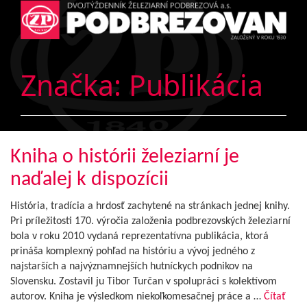
Značka:
Publikácia
Kniha o histórii železiarní je
naďalej k dispozícii
História, tradícia a hrdosť zachytené na stránkach jednej knihy.
Pri príležitosti 170. výročia založenia podbrezovských železiarní
bola v roku 2010 vydaná reprezentatívna publikácia, ktorá
prináša komplexný pohľad na históriu a vývoj jedného z
najstarších a najvýznamnejších hutníckych podnikov na
Slovensku. Zostavil ju Tibor Turčan v spolupráci s kolektívom
autorov. Kniha je výsledkom niekoľkomesačnej práce a …
Čítať