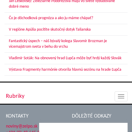
Ján Leskovský: Železiarne Podbrezová majú vo svete vybudované
dobré meno
Čo je dôchodková prognóza a ako ju máme chápať?
V regióne Apúlia pocítite skutočný dotyk Talianska
Fantastický úspech – náš bývalý kolega Slavomír Brozman je
vicemajstrom sveta v behu do vrchu
Vladimír Soták: Na obnovený hrad Ľupča môže byť hrdý každý Slovák
Výstava Fragmenty harmónie otvorila hlavnú sezónu na hrade Ľupča
Rubriky
Toggl
navig
KONTAKTY
DÔLEŽITÉ ODKAZY
noviny@zelpo.sk
Hrad Ľupča