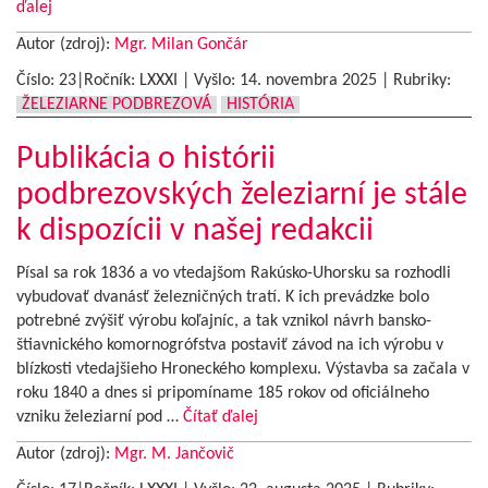
ďalej
Autor (zdroj):
Mgr. Milan Gončár
Číslo: 23|Ročník: LXXXI | Vyšlo:
14. novembra 2025
|
Rubriky:
ŽELEZIARNE PODBREZOVÁ
HISTÓRIA
Publikácia o histórii
podbrezovských železiarní je stále
k dispozícii v našej redakcii
Písal sa rok 1836 a vo vtedajšom Rakúsko-Uhorsku sa rozhodli
vybudovať dvanásť železničných tratí. K ich prevádzke bolo
potrebné zvýšiť výrobu koľajníc, a tak vznikol návrh bansko-
štiavnického komornogrófstva postaviť závod na ich výrobu v
blízkosti vtedajšieho Hroneckého komplexu. Výstavba sa začala v
roku 1840 a dnes si pripomíname 185 rokov od oficiálneho
vzniku železiarní pod …
Čítať ďalej
Autor (zdroj):
Mgr. M. Jančovič