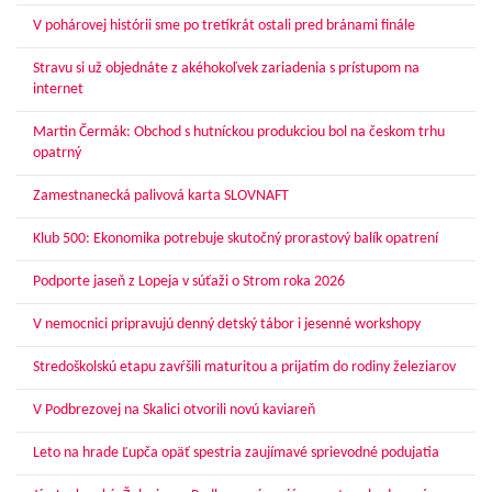
V pohárovej histórii sme po tretíkrát ostali pred bránami finále
Stravu si už objednáte z akéhokoľvek zariadenia s prístupom na
internet
Martin Čermák: Obchod s hutníckou produkciou bol na českom trhu
opatrný
Zamestnanecká palivová karta SLOVNAFT
Klub 500: Ekonomika potrebuje skutočný prorastový balík opatrení
Podporte jaseň z Lopeja v súťaži o Strom roka 2026
V nemocnici pripravujú denný detský tábor i jesenné workshopy
Stredoškolskú etapu zavŕšili maturitou a prijatím do rodiny železiarov
V Podbrezovej na Skalici otvorili novú kaviareň
Leto na hrade Ľupča opäť spestria zaujímavé sprievodné podujatia