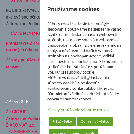
+421 (0) 48 645 2711
Súkromná spojená škola ŽP
Nadácia Železiarne
Používame cookies
PODBREZOVAN vydáva
Podbrezová
akciová spoločnosť
Hutnícke múzeum
Železiarne Podbrezová
Súbory cookie a ďalšie technológie
ŽP Informatika s.r.o.
sledovania používame na zlepšenie vášho
TIRÁŽ & KONTAKT
ŠK Železiarne Podbrezová
zážitku z prehliadania našich webových
stránok, na to, aby sme vám zobrazovali
Tále a.s.
Prehlásenie o spracovaní
prispôsobený obsah a cielené reklamy, na
osobných údajov
analýzu návštevnosti našich webových
stránok a na pochopenie toho, odkiaľ
Zásady používania súborov
naši návštevníci prichádzajú. Kliknutím na
cookie
„Prijať všetko” súhlasíte s používaním
VŠETKÝCH súborov cookie.
Môžete však navštíviť „Nastavenia
súborov cookie” a poskytnúť
kontrolovaný súhlas, alebo kliknúť na
“Odmietnuť všetko” a odmietnuť všetky
cookie okrem funkčnych.
ŽP GROUP
Zásady používania súborov cookie
ŽP GROUP
Železiarne Podbrezová a.s.
Prijať všetko
Odmietnuť všetko
ŽIAROMAT a.s.
TRANSMESA S.A.U.
Nastavenia súborov cookie