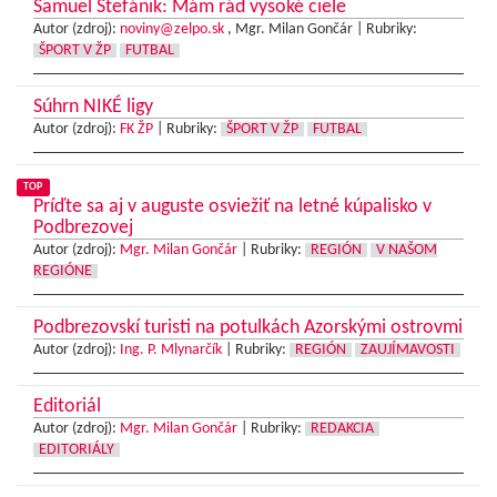
Samuel Štefánik: Mám rád vysoké ciele
Autor (zdroj):
noviny@zelpo.sk
, Mgr. Milan Gončár |
Rubriky:
ŠPORT V ŽP
FUTBAL
Súhrn NIKÉ ligy
Autor (zdroj):
FK ŽP
|
Rubriky:
ŠPORT V ŽP
FUTBAL
TOP
Príďte sa aj v auguste osviežiť na letné kúpalisko v
Podbrezovej
Autor (zdroj):
Mgr. Milan Gončár
|
Rubriky:
REGIÓN
V NAŠOM
REGIÓNE
Podbrezovskí turisti na potulkách Azorskými ostrovmi
Autor (zdroj):
Ing. P. Mlynarčík
|
Rubriky:
REGIÓN
ZAUJÍMAVOSTI
Editoriál
Autor (zdroj):
Mgr. Milan Gončár
|
Rubriky:
REDAKCIA
EDITORIÁLY