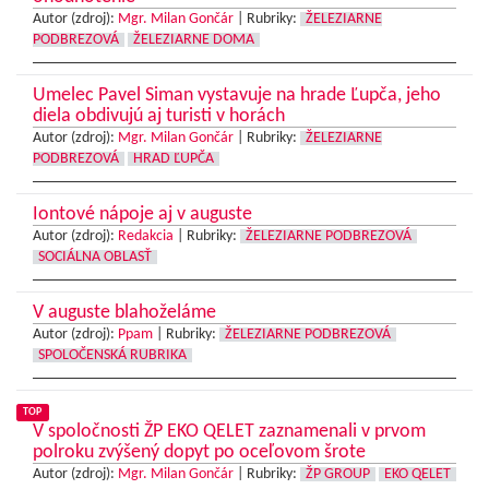
Autor (zdroj):
Mgr. Milan Gončár
|
Rubriky:
ŽELEZIARNE
PODBREZOVÁ
ŽELEZIARNE DOMA
Umelec Pavel Siman vystavuje na hrade Ľupča, jeho
diela obdivujú aj turisti v horách
Autor (zdroj):
Mgr. Milan Gončár
|
Rubriky:
ŽELEZIARNE
PODBREZOVÁ
HRAD ĽUPČA
Iontové nápoje aj v auguste
Autor (zdroj):
Redakcia
|
Rubriky:
ŽELEZIARNE PODBREZOVÁ
SOCIÁLNA OBLASŤ
V auguste blahoželáme
Autor (zdroj):
Ppam
|
Rubriky:
ŽELEZIARNE PODBREZOVÁ
SPOLOČENSKÁ RUBRIKA
TOP
V spoločnosti ŽP EKO QELET zaznamenali v prvom
polroku zvýšený dopyt po oceľovom šrote
Autor (zdroj):
Mgr. Milan Gončár
|
Rubriky:
ŽP GROUP
EKO QELET