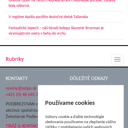
Golfový tábor na Táľoch nepokazilo ani chladnejšie počasie, zábava
bola výborná
V regióne Apúlia pocítite skutočný dotyk Talianska
Fantastický úspech – náš bývalý kolega Slavomír Brozman je
vicemajstrom sveta v behu do vrchu
Rubriky
Toggl
navig
KONTAKTY
DÔLEŽITÉ ODKAZY
noviny@zelpo.sk
Hrad Ľupča
+421 (0) 48 645 2711
Súkromná spojená škola ŽP
Nadácia Železiarne
Používame cookies
PODBREZOVAN vydáva
Podbrezová
akciová spoločnosť
Hutnícke múzeum
Železiarne Podbrezová
Súbory cookie a ďalšie technológie
ŽP Informatika s.r.o.
sledovania používame na zlepšenie vášho
TIRÁŽ & KONTAKT
ŠK Železiarne Podbrezová
zážitku z prehliadania našich webových