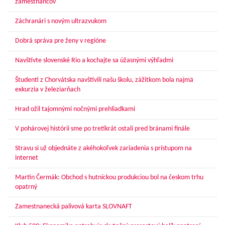
zamestnancov
Záchranári s novým ultrazvukom
Dobrá správa pre ženy v regióne
Navštívte slovenské Rio a kochajte sa úžasnými výhľadmi
Študenti z Chorvátska navštívili našu školu, zážitkom bola najmä
exkurzia v železiarňach
Hrad ožil tajomnými nočnými prehliadkami
V pohárovej histórii sme po tretíkrát ostali pred bránami finále
Stravu si už objednáte z akéhokoľvek zariadenia s prístupom na
internet
Martin Čermák: Obchod s hutníckou produkciou bol na českom trhu
opatrný
Zamestnanecká palivová karta SLOVNAFT