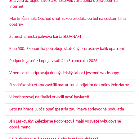
Stravu si už objednáte z akéhokoľvek zariadenia s prístupom na
internet
Martin Čermák: Obchod s hutníckou produkciou bol na českom trhu
opatrný
Zamestnanecká palivová karta SLOVNAFT
Klub 500: Ekonomika potrebuje skutočný prorastový balík opatrení
Podporte jaseň z Lopeja v súťaži o Strom roka 2026
V nemocnici pripravujú denný detský tábor i jesenné workshopy
Stredoškolskú etapu zavŕšili maturitou a prijatím do rodiny železiarov
V Podbrezovej na Skalici otvorili novú kaviareň
Leto na hrade Ľupča opäť spestria zaujímavé sprievodné podujatia
Ján Leskovský: Železiarne Podbrezová majú vo svete vybudované
dobré meno