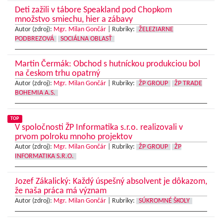
Deti zažili v tábore Speakland pod Chopkom
množstvo smiechu, hier a zábavy
Autor (zdroj):
Mgr. Milan Gončár
|
Rubriky:
ŽELEZIARNE
PODBREZOVÁ
SOCIÁLNA OBLASŤ
Martin Čermák: Obchod s hutníckou produkciou bol
na českom trhu opatrný
Autor (zdroj):
Mgr. Milan Gončár
|
Rubriky:
ŽP GROUP
ŽP TRADE
BOHEMIA A.S.
TOP
V spoločnosti ŽP Informatika s.r.o. realizovali v
prvom polroku mnoho projektov
Autor (zdroj):
Mgr. Milan Gončár
|
Rubriky:
ŽP GROUP
ŽP
INFORMATIKA S.R.O.
Jozef Zákalický: Každý úspešný absolvent je dôkazom,
že naša práca má význam
Autor (zdroj):
Mgr. Milan Gončár
|
Rubriky:
SÚKROMNÉ ŠKOLY