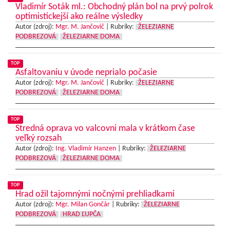
Vladimír Soták ml.: Obchodný plán bol na prvý polrok
optimistickejší ako reálne výsledky
Autor (zdroj):
Mgr. M. Jančovič
|
Rubriky:
ŽELEZIARNE
PODBREZOVÁ
ŽELEZIARNE DOMA
TOP
Asfaltovaniu v úvode neprialo počasie
Autor (zdroj):
Mgr. M. Jančovič
|
Rubriky:
ŽELEZIARNE
PODBREZOVÁ
ŽELEZIARNE DOMA
TOP
Stredná oprava vo valcovni mala v krátkom čase
veľký rozsah
Autor (zdroj):
Ing. Vladimír Hanzen
|
Rubriky:
ŽELEZIARNE
PODBREZOVÁ
ŽELEZIARNE DOMA
TOP
Hrad ožil tajomnými nočnými prehliadkami
Autor (zdroj):
Mgr. Milan Gončár
|
Rubriky:
ŽELEZIARNE
PODBREZOVÁ
HRAD ĽUPČA