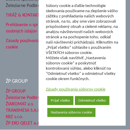
Hutnícke múzeum
Železiarne Podbrezová
Súbory cookie a ďalšie technológie
ŽP Informatika s.r.o.
sledovania používame na zlepšenie vášho
TIRÁŽ & KONTAKT
ŠK Železiarne Podbrezová
zážitku z prehliadania našich webových
stránok, na to, aby sme vám zobrazovali
Tále a.s.
Prehlásenie o spracovaní
prispôsobený obsah a cielené reklamy, na
osobných údajov
analýzu návštevnosti našich webových
stránok a na pochopenie toho, odkiaľ
Zásady používania súborov
naši návštevníci prichádzajú. Kliknutím na
cookie
„Prijať všetko” súhlasíte s používaním
VŠETKÝCH súborov cookie.
Môžete však navštíviť „Nastavenia
súborov cookie” a poskytnúť
kontrolovaný súhlas, alebo kliknúť na
“Odmietnuť všetko” a odmietnuť všetky
cookie okrem funkčnych.
ŽP GROUP
Zásady používania súborov cookie
ŽP GROUP
Železiarne Podbrezová a.s.
Prijať všetko
Odmietnuť všetko
ŽIAROMAT a.s.
TRANSMESA S.A.U.
Nastavenia súborov cookie
KBZ s.r.o.
ŽP EKO QELET a.s.