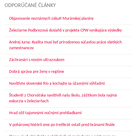
ODPORÚČANÉ ČLÁNKY
Objavovanie neznámych zákutí Muránskej planiny
Železiarne Podbrezová dosiahli v projekte CPW vynikajúce výsledky
Andrej Jursa: Kvalita musí byť prirodzenou súčasťou práce všetkých
zamestnancov
Záchranári s novým ultrazvukom
Dobrá správa pre ženy v regióne
Navštívte slovenské Rio a kochajte sa úžasnými výhľadmi
Študenti z Chorvátska navštívili našu školu, zážitkom bola najmä
exkurzia v železiarňach
Hrad ožil tajomnými nočnými prehliadkami
V pohárovej histórii sme po tretíkrát ostali pred bránami finále