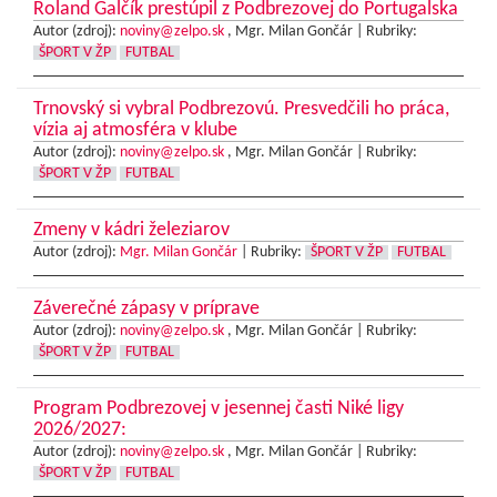
Roland Galčík prestúpil z Podbrezovej do Portugalska
Autor (zdroj):
noviny@zelpo.sk
, Mgr. Milan Gončár |
Rubriky:
ŠPORT V ŽP
FUTBAL
Trnovský si vybral Podbrezovú. Presvedčili ho práca,
vízia aj atmosféra v klube
Autor (zdroj):
noviny@zelpo.sk
, Mgr. Milan Gončár |
Rubriky:
ŠPORT V ŽP
FUTBAL
Zmeny v kádri železiarov
Autor (zdroj):
Mgr. Milan Gončár
|
Rubriky:
ŠPORT V ŽP
FUTBAL
Záverečné zápasy v príprave
Autor (zdroj):
noviny@zelpo.sk
, Mgr. Milan Gončár |
Rubriky:
ŠPORT V ŽP
FUTBAL
Program Podbrezovej v jesennej časti Niké ligy
2026/2027:
Autor (zdroj):
noviny@zelpo.sk
, Mgr. Milan Gončár |
Rubriky:
ŠPORT V ŽP
FUTBAL