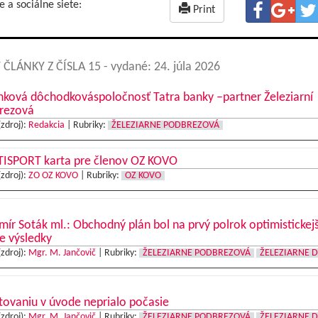
e a sociálne siete:
Print
 ČLÁNKY Z ČÍSLA 15
- vydané: 24. júla 2026
nková dôchodkováspoločnosť Tatra banky –partner Železiarní
rezová
(zdroj):
Redakcia
|
Rubriky:
ŽELEZIARNE PODBREZOVÁ
ISPORT karta pre členov OZ KOVO
(zdroj):
ZO OZ KOVO
|
Rubriky:
OZ KOVO
mír Soták ml.: Obchodný plán bol na prvý polrok optimistickejš
e výsledky
(zdroj):
Mgr. M. Jančovič
|
Rubriky:
ŽELEZIARNE PODBREZOVÁ
ŽELEZIARNE 
tovaniu v úvode neprialo počasie
(zdroj):
Mgr. M. Jančovič
|
Rubriky:
ŽELEZIARNE PODBREZOVÁ
ŽELEZIARNE 