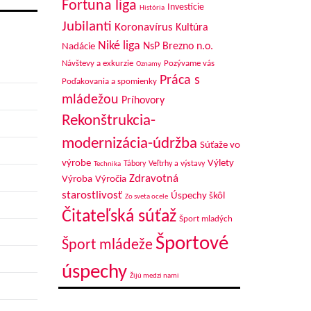
Fortuna liga
Investície
História
Jubilanti
Koronavírus
Kultúra
Niké liga
NsP Brezno n.o.
Nadácie
Návštevy a exkurzie
Pozývame vás
Oznamy
Práca s
Poďakovania a spomienky
mládežou
Príhovory
Rekonštrukcia-
modernizácia-údržba
Súťaže vo
výrobe
Výlety
Tábory
Veľtrhy a výstavy
Technika
Zdravotná
Výroba
Výročia
starostlivosť
Úspechy škôl
Zo sveta ocele
Čitateľská súťaž
Šport mladých
Športové
Šport mládeže
úspechy
Žijú medzi nami