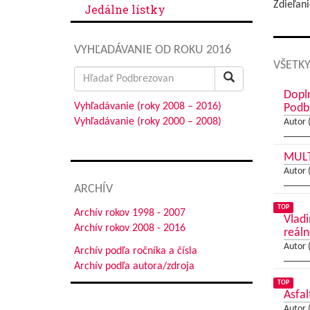
Zdieľani
Jedálne lístky
VYHĽADÁVANIE OD ROKU 2016
VŠETKY
Search
for:
Dopl
Vyhľadávanie (roky 2008 – 2016)
Podb
Vyhľadávanie (roky 2000 – 2008)
Autor 
MULT
Autor 
ARCHÍV
TOP
Archív rokov 1998 - 2007
Vladi
Archív rokov 2008 - 2016
reáln
Autor 
Archív podľa ročníka a čísla
Archív podľa autora/zdroja
TOP
Asfal
Autor 