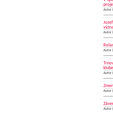
proj
Autor 
Jozef
význ
Autor 
Rolan
Autor 
Trnov
klub
Autor 
Zmeny
Autor 
Záver
Autor 