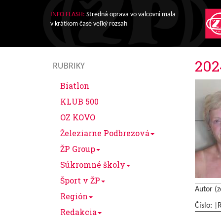
INFO FLASH:
Stredná oprava vo valcovni mala
v krátkom čase veľký rozsah
202
RUBRIKY
Biatlon
KLUB 500
OZ KOVO
Železiarne Podbrezová
ŽP Group
Súkromné školy
Šport v ŽP
Autor (z
Región
Číslo: |
Redakcia