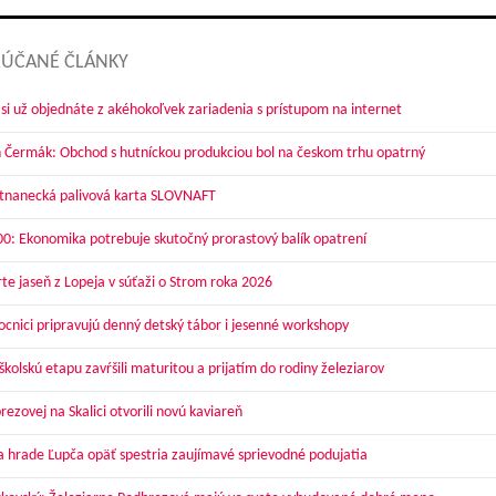
ÚČANÉ ČLÁNKY
 si už objednáte z akéhokoľvek zariadenia s prístupom na internet
 Čermák: Obchod s hutníckou produkciou bol na českom trhu opatrný
nanecká palivová karta SLOVNAFT
00: Ekonomika potrebuje skutočný prorastový balík opatrení
te jaseň z Lopeja v súťaži o Strom roka 2026
cnici pripravujú denný detský tábor i jesenné workshopy
kolskú etapu zavŕšili maturitou a prijatím do rodiny železiarov
ezovej na Skalici otvorili novú kaviareň
a hrade Ľupča opäť spestria zaujímavé sprievodné podujatia