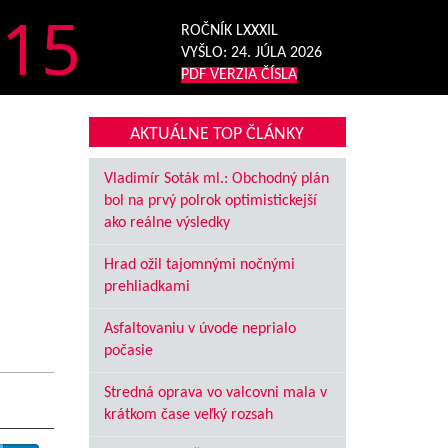
15
ROČNÍK LXXXIL
VYŠLO:
24. JÚLA 2026
PDF VERZIA ČÍSLA
AKTUÁLNE TOP ČLÁNKY
Vladimír Soták ml.: Obchodný plán
bol na prvý polrok optimistickejší
ako reálne výsledky
Hrad ožil tajomnými nočnými
prehliadkami
Asfaltovaniu v úvode neprialo
počasie
Stredná oprava vo valcovni mala v
krátkom čase veľký rozsah