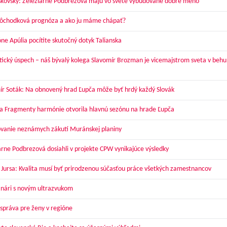
skovský: Železiarne Podbrezová majú vo svete vybudované dobré meno
dôchodková prognóza a ako ju máme chápať?
óne Apúlia pocítite skutočný dotyk Talianska
tický úspech – náš bývalý kolega Slavomír Brozman je vicemajstrom sveta v behu
ír Soták: Na obnovený hrad Ľupča môže byť hrdý každý Slovák
a Fragmenty harmónie otvorila hlavnú sezónu na hrade Ľupča
vanie neznámych zákutí Muránskej planiny
arne Podbrezová dosiahli v projekte CPW vynikajúce výsledky
 Jursa: Kvalita musí byť prirodzenou súčasťou práce všetkých zamestnancov
nári s novým ultrazvukom
správa pre ženy v regióne