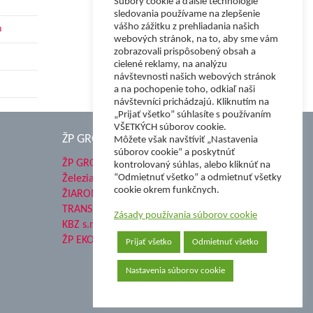
Súbory cookie a ďalšie technológie
sledovania používame na zlepšenie
vášho zážitku z prehliadania našich
h
webových stránok, na to, aby sme vám
zobrazovali prispôsobený obsah a
cielené reklamy, na analýzu
návštevnosti našich webových stránok
a na pochopenie toho, odkiaľ naši
návštevníci prichádzajú. Kliknutím na
„Prijať všetko” súhlasíte s používaním
VŠETKÝCH súborov cookie.
ŽP GROUP
Môžete však navštíviť „Nastavenia
súborov cookie” a poskytnúť
ŽP GROUP
kontrolovaný súhlas, alebo kliknúť na
“Odmietnuť všetko” a odmietnuť všetky
Železiarne Podbrezová a.s.
cookie okrem funkčnych.
ŽIAROMAT a.s.
TRANSMESA S.A.U.
Zásady používania súborov cookie
KBZ s.r.o.
ŽP EKO QELET a.s.
Prijať všetko
Odmietnuť všetko
Nastavenia súborov cookie