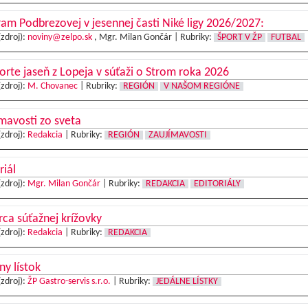
am Podbrezovej v jesennej časti Niké ligy 2026/2027:
(zdroj):
noviny@zelpo.sk
, Mgr. Milan Gončár |
Rubriky:
ŠPORT V ŽP
FUTBAL
rte jaseň z Lopeja v súťaži o Strom roka 2026
(zdroj):
M. Chovanec
|
Rubriky:
REGIÓN
V NAŠOM REGIÓNE
mavosti zo sveta
(zdroj):
Redakcia
|
Rubriky:
REGIÓN
ZAUJÍMAVOSTI
riál
(zdroj):
Mgr. Milan Gončár
|
Rubriky:
REDAKCIA
EDITORIÁLY
ca súťažnej krížovky
(zdroj):
Redakcia
|
Rubriky:
REDAKCIA
ny lístok
(zdroj):
ŽP Gastro-servis s.r.o.
|
Rubriky:
JEDÁLNE LÍSTKY