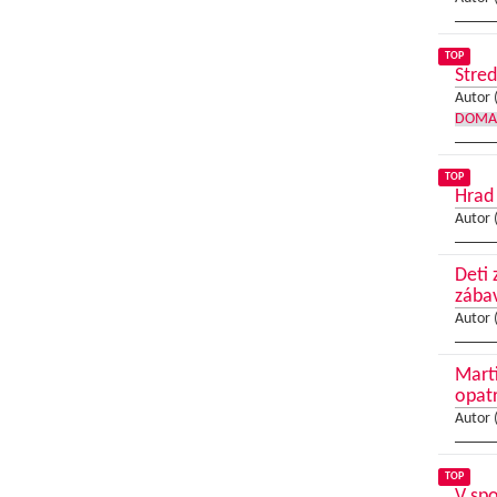
TOP
Stred
Autor 
DOMA
TOP
Hrad
Autor 
Deti 
zába
Autor 
Mart
opat
Autor 
TOP
V spo