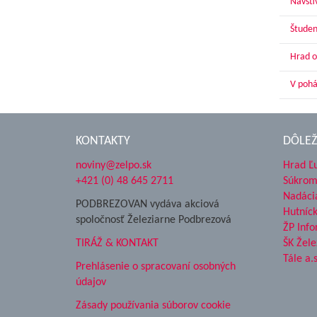
Navští
Študen
Hrad o
V pohár
KONTAKTY
DÔLEŽ
noviny@zelpo.sk
Hrad Ľ
+421 (0) 48 645 2711
Súkrom
Nadáci
PODBREZOVAN vydáva akciová
Hutníc
spoločnosť Železiarne Podbrezová
ŽP Info
TIRÁŽ & KONTAKT
ŠK Žele
Tále a.s
Prehlásenie o spracovaní osobných
údajov
Zásady používania súborov cookie