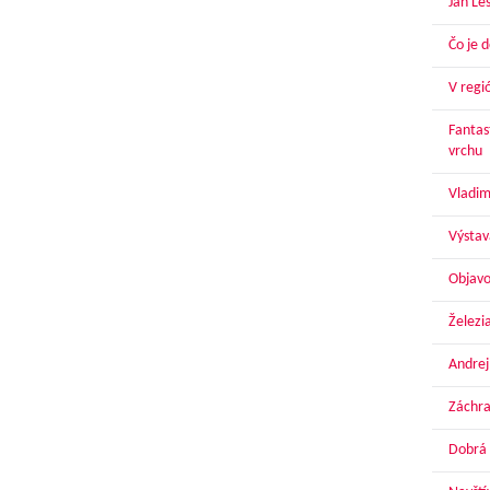
Ján Le
Čo je 
V regi
Fantas
vrchu
Vladim
Výstav
Objavo
Železi
Andrej
Záchra
Dobrá 