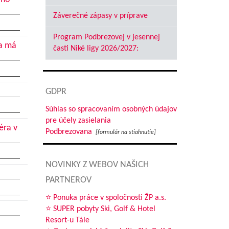
Záverečné zápasy v príprave
Program Podbrezovej v jesennej
ca má
časti Niké ligy 2026/2027:
GDPR
Súhlas so spracovaním osobných údajov
pre účely zasielania
éra v
Podbrezovana
[formulár na stiahnutie]
NOVINKY Z WEBOV NAŠICH
PARTNEROV
⭐ Ponuka práce v spoločnosti ŽP a.s.
⭐ SUPER pobyty Ski, Golf & Hotel
Resort-u Tále