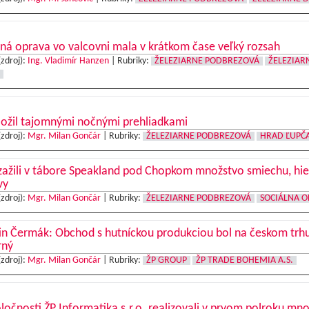
ná oprava vo valcovni mala v krátkom čase veľký rozsah
(zdroj):
Ing. Vladimír Hanzen
|
Rubriky:
ŽELEZIARNE PODBREZOVÁ
ŽELEZIAR
 ožil tajomnými nočnými prehliadkami
(zdroj):
Mgr. Milan Gončár
|
Rubriky:
ŽELEZIARNE PODBREZOVÁ
HRAD ĽUPČ
zažili v tábore Speakland pod Chopkom množstvo smiechu, hie
vy
(zdroj):
Mgr. Milan Gončár
|
Rubriky:
ŽELEZIARNE PODBREZOVÁ
SOCIÁLNA O
in Čermák: Obchod s hutníckou produkciou bol na českom trh
rný
(zdroj):
Mgr. Milan Gončár
|
Rubriky:
ŽP GROUP
ŽP TRADE BOHEMIA A.S.
ločnosti ŽP Informatika s.r.o. realizovali v prvom polroku mn