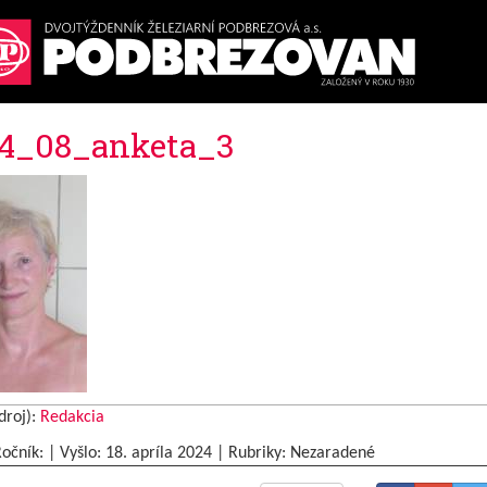
4_08_anketa_3
droj):
Redakcia
Ročník: | Vyšlo:
18. apríla 2024
|
Rubriky: Nezaradené