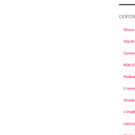
ODPOR
Stravu
Martin
Zamest
Klub 5
Podpor
V nemo
Stredoš
V Podbr
Leto n