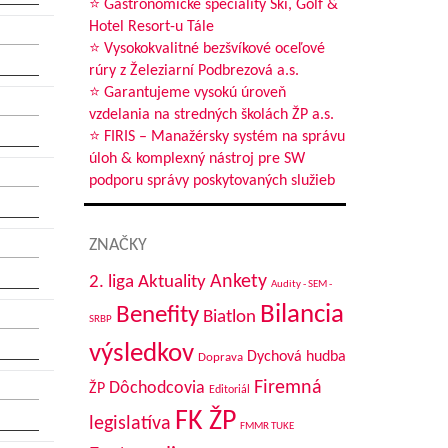
⭐ Gastronomické špeciality Ski, Golf &
Hotel Resort-u Tále
⭐ Vysokokvalitné bezšvíkové oceľové
rúry z Železiarní Podbrezová a.s.
⭐ Garantujeme vysokú úroveň
vzdelania na stredných školách ŽP a.s.
⭐ FIRIS – Manažérsky systém na správu
úloh & komplexný nástroj pre SW
podporu správy poskytovaných služieb
ZNAČKY
Aktuality
Ankety
2. liga
Audity - SEM -
Bilancia
Benefity
Biatlon
SRBP
výsledkov
Dychová hudba
Doprava
Firemná
Dôchodcovia
ŽP
Editoriál
FK ŽP
legislatíva
FMMR TUKE