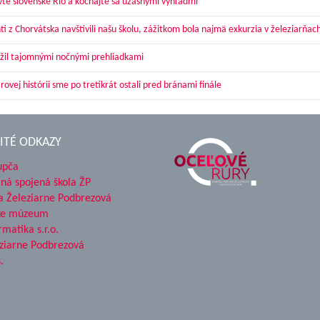
vte slovenské Rio a kochajte sa úžasnými výhľadmi
ti z Chorvátska navštívili našu školu, zážitkom bola najmä exkurzia v železiarňac
žil tajomnými nočnými prehliadkami
ovej histórii sme po tretíkrát ostali pred bránami finále
ITÉ ODKAZY
upča
ná spojená škola ŽP
a Železiarne Podbrezová
ke múzeum
rmatika s.r.o.
ziarne Podbrezová
.