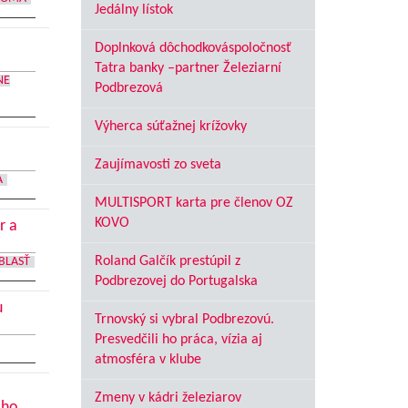
Jedálny lístok
Doplnková dôchodkováspoločnosť
Tatra banky –partner Železiarní
NE
Podbrezová
Výherca súťažnej krížovky
Zaujímavosti zo sveta
A
MULTISPORT karta pre členov OZ
KOVO
r a
Roland Galčík prestúpil z
BLASŤ
Podbrezovej do Portugalska
u
Trnovský si vybral Podbrezovú.
Presvedčili ho práca, vízia aj
atmosféra v klube
Zmeny v kádri železiarov
oho