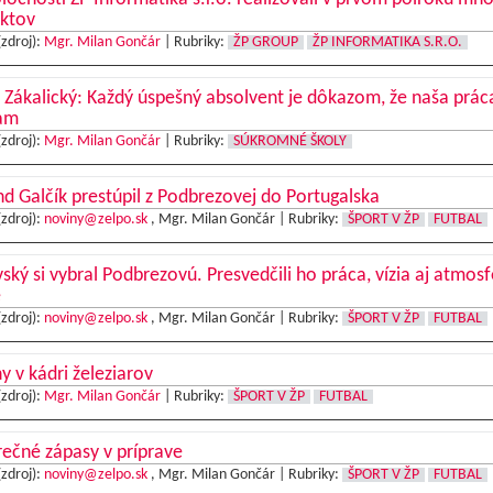
ektov
(zdroj):
Mgr. Milan Gončár
|
Rubriky:
ŽP GROUP
ŽP INFORMATIKA S.R.O.
 Zákalický: Každý úspešný absolvent je dôkazom, že naša prá
am
(zdroj):
Mgr. Milan Gončár
|
Rubriky:
SÚKROMNÉ ŠKOLY
d Galčík prestúpil z Podbrezovej do Portugalska
(zdroj):
noviny@zelpo.sk
, Mgr. Milan Gončár |
Rubriky:
ŠPORT V ŽP
FUTBAL
ský si vybral Podbrezovú. Presvedčili ho práca, vízia aj atmosf
e
(zdroj):
noviny@zelpo.sk
, Mgr. Milan Gončár |
Rubriky:
ŠPORT V ŽP
FUTBAL
 v kádri železiarov
(zdroj):
Mgr. Milan Gončár
|
Rubriky:
ŠPORT V ŽP
FUTBAL
ečné zápasy v príprave
(zdroj):
noviny@zelpo.sk
, Mgr. Milan Gončár |
Rubriky:
ŠPORT V ŽP
FUTBAL