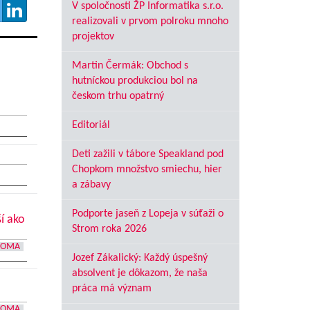
V spoločnosti ŽP Informatika s.r.o.
realizovali v prvom polroku mnoho
projektov
Martin Čermák: Obchod s
hutníckou produkciou bol na
českom trhu opatrný
Editoriál
Deti zažili v tábore Speakland pod
Chopkom množstvo smiechu, hier
a zábavy
Podporte jaseň z Lopeja v súťaži o
í ako
Strom roka 2026
DOMA
Jozef Zákalický: Každý úspešný
absolvent je dôkazom, že naša
práca má význam
DOMA