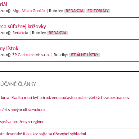
riál
(zdroj):
Mgr. Milan Gončár
|
Rubriky:
REDAKCIA
EDITORIÁLY
ca súťažnej krížovky
(zdroj):
Redakcia
|
Rubriky:
REDAKCIA
ny lístok
(zdroj):
ŽP Gastro-servis s.r.o.
|
Rubriky:
JEDÁLNE LÍSTKY
ÚČANÉ ČLÁNKY
 Jursa: Kvalita musí byť prirodzenou súčasťou práce všetkých zamestnancov
nári s novým ultrazvukom
správa pre ženy v regióne
vte slovenské Rio a kochajte sa úžasnými výhľadmi