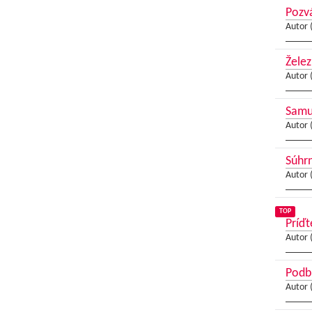
Pozvá
Autor 
Želez
Autor 
Samue
Autor 
Súhrn
Autor 
TOP
Príďt
Autor 
Podbr
Autor 