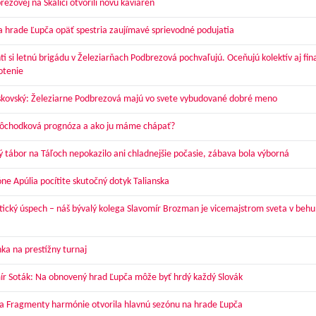
ezovej na Skalici otvorili novú kaviareň
a hrade Ľupča opäť spestria zaujímavé sprievodné podujatia
ti si letnú brigádu v Železiarňach Podbrezová pochvaľujú. Oceňujú kolektív aj fi
otenie
skovský: Železiarne Podbrezová majú vo svete vybudované dobré meno
dôchodková prognóza a ako ju máme chápať?
ý tábor na Táľoch nepokazilo ani chladnejšie počasie, zábava bola výborná
óne Apúlia pocítite skutočný dotyk Talianska
tický úspech – náš bývalý kolega Slavomír Brozman je vicemajstrom sveta v behu
ka na prestížny turnaj
ír Soták: Na obnovený hrad Ľupča môže byť hrdý každý Slovák
a Fragmenty harmónie otvorila hlavnú sezónu na hrade Ľupča