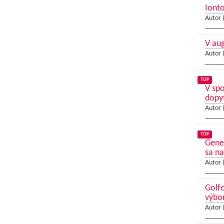
Ionto
Autor 
V au
Autor 
TOP
V sp
dopy
Autor 
TOP
Gene
sa na
Autor 
Golfo
výbo
Autor 