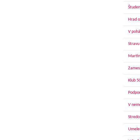
Študen
Hrad o
V pohár
Stravu
Martin
Zamest
Klub 5
Podpor
V nemo
Stredoš
Umelec