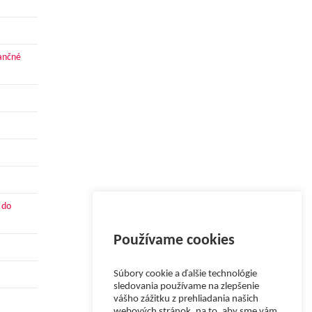
nančné
 do
Používame cookies
Súbory cookie a ďalšie technológie
sledovania používame na zlepšenie
vášho zážitku z prehliadania našich
webových stránok, na to, aby sme vám