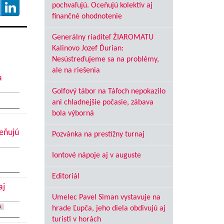
pochvaľujú. Oceňujú kolektív aj
finančné ohodnotenie
Generálny riaditeľ ŽIAROMATU
Kalinovo Jozef Ďurian:
Nesústreďujeme sa na problémy,
ale na riešenia
a
Golfový tábor na Táľoch nepokazilo
ani chladnejšie počasie, zábava
bola výborná
ceňujú
Pozvánka na prestížny turnaj
Iontové nápoje aj v auguste
Editoriál
aj
Umelec Pavel Siman vystavuje na
A
hrade Ľupča, jeho diela obdivujú aj
turisti v horách