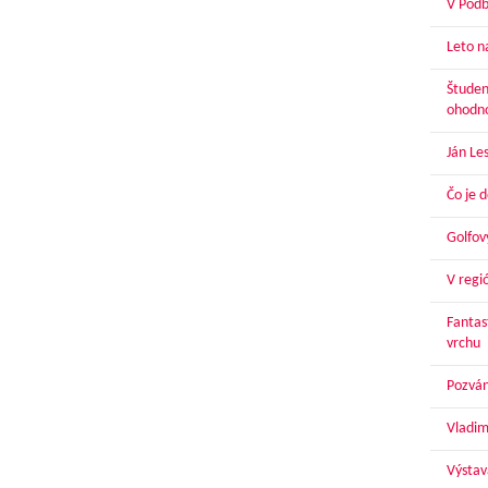
V Podbr
Leto n
Študen
ohodn
Ján Le
Čo je 
Golfov
V regi
Fantas
vrchu
Pozván
Vladim
Výstav