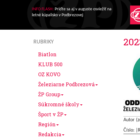
INFO FLASH:
Príďte sa aj v auguste osviežiť na
letné kúpalisko v Podbrezovej
202
RUBRIKY
Biatlon
KLUB 500
OZ KOVO
Železiarne Podbrezová
ŽP Group
Súkromné školy
Šport v ŽP
Autor (z
Región
Číslo: |
Redakcia