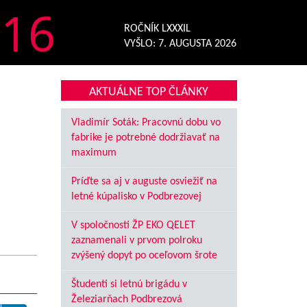
16
ROČNÍK LXXXIL
VYŠLO:
7. AUGUSTA 2026
AKTUÁLNE TOP ČLÁNKY
Vladimír Soták: Pracovnú dobu vo
fabrike je potrebné dodržiavať na
maximum
Príďte sa aj v auguste osviežiť na
letné kúpalisko v Podbrezovej
V spoločnosti ŽP EKO QELET
zaznamenali v prvom polroku
zvýšený dopyt po oceľovom šrote
Študenti si letnú brigádu v
Železiarňach Podbrezová