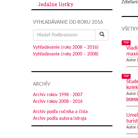
Zdieľani
Jedálne lístky
VYHĽADÁVANIE OD ROKU 2016
VŠETKY
Search
for:
TOP
Vyhľadávanie (roky 2008 – 2016)
Vladi
max
Vyhľadávanie (roky 2000 – 2008)
Autor 
TOP
Štude
ARCHÍV
kolek
Autor 
Archív rokov 1998 - 2007
DOMA
Archív rokov 2008 - 2016
Archív podľa ročníka a čísla
Umele
Archív podľa autora/zdroja
turis
Autor 