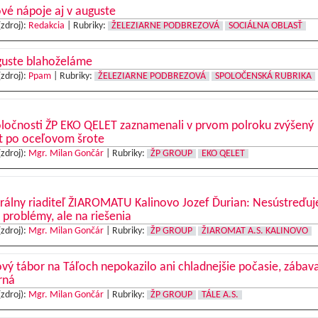
vé nápoje aj v auguste
(zdroj):
Redakcia
|
Rubriky:
ŽELEZIARNE PODBREZOVÁ
SOCIÁLNA OBLASŤ
guste blahoželáme
(zdroj):
Ppam
|
Rubriky:
ŽELEZIARNE PODBREZOVÁ
SPOLOČENSKÁ RUBRIKA
oločnosti ŽP EKO QELET zaznamenali v prvom polroku zvýšený
t po oceľovom šrote
(zdroj):
Mgr. Milan Gončár
|
Rubriky:
ŽP GROUP
EKO QELET
rálny riaditeľ ŽIAROMATU Kalinovo Jozef Ďurian: Nesústreďu
 problémy, ale na riešenia
(zdroj):
Mgr. Milan Gončár
|
Rubriky:
ŽP GROUP
ŽIAROMAT A.S. KALINOVO
vý tábor na Táľoch nepokazilo ani chladnejšie počasie, zábav
rná
(zdroj):
Mgr. Milan Gončár
|
Rubriky:
ŽP GROUP
TÁLE A.S.