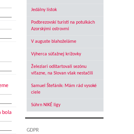
Jedálny lístok
Podbrezovskí turisti na potulkách
Azorskými ostrovmi
V auguste blahoželáme
Výherca súťažnej krížovky
Železiari odštartovali sezónu
víťazne, na Slovan však nestačili
jeme
Samuel Štefánik: Mám rád vysoké
ciele
Súhrn NIKÉ ligy
a bola
GDPR