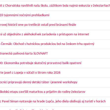
ti z Chorvátska navštívili našu školu, zážitkom bola najmä exkurzia v železiarňac
žil tajomnými nočnými prehliadkami
ovej histórii sme po tretíkrát ostali pred bránami finále
 si už objednáte z akéhokoľvek zariadenia s prístupom na internet
 Čermák: Obchod s hutníckou produkciou bol na českom trhu opatrný
nanecká palivová karta SLOVNAFT
00: Ekonomika potrebuje skutočný prorastový balík opatrení
te jaseň z Lopeja v súťaži o Strom roka 2026
cnici pripravujú denný detský tábor i jesenné workshopy
kolskú etapu zavŕšili maturitou a prijatím do rodiny železiarov
 Pavel Siman vystavuje na hrade Ľupča, jeho diela obdivujú aj turisti v horách