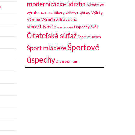
modernizácia-údržba
Súťaže vo
h
výrobe
Výlety
Tábory
Veľtrhy a výstavy
Technika
Zdravotná
Výroba
Výročia
starostlivosť
Úspechy škôl
Zo sveta ocele
Čitateľská súťaž
Šport mladých
Športové
Šport mládeže
úspechy
Žijú medzi nami