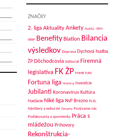
ZNAČKY
Aktuality
Ankety
2. liga
Audity - SEM -
Bilancia
Benefity
Biatlon
SRBP
výsledkov
Dychová hudba
Doprava
Firemná
Dôchodcovia
ŽP
Editoriál
FK ŽP
legislatíva
FMMR TUKE
Fortuna liga
Investície
História
Jubilanti
Koronavírus
Kultúra
Niké liga
NsP Brezno n.o.
Nadácie
Návštevy a exkurzie
Pozývame vás
Oznamy
Práca s
Poďakovania a spomienky
mládežou
Príhovory
Rekonštrukcia-