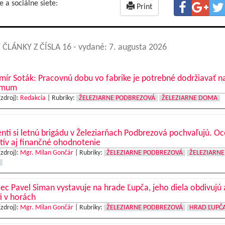
e a sociálne siete:
Print
 ČLÁNKY Z ČÍSLA 16
- vydané: 7. augusta 2026
mír Soták: Pracovnú dobu vo fabrike je potrebné dodržiavať n
imum
(zdroj):
Redakcia
|
Rubriky:
ŽELEZIARNE PODBREZOVÁ
ŽELEZIARNE DOMA
nti si letnú brigádu v Železiarňach Podbrezová pochvaľujú. O
tív aj finančné ohodnotenie
(zdroj):
Mgr. Milan Gončár
|
Rubriky:
ŽELEZIARNE PODBREZOVÁ
ŽELEZIARNE
c Pavel Siman vystavuje na hrade Ľupča, jeho diela obdivujú 
ti v horách
(zdroj):
Mgr. Milan Gončár
|
Rubriky:
ŽELEZIARNE PODBREZOVÁ
HRAD ĽUPČ