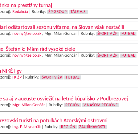
nka na prestížny turnaj
(zdroj):
Redakcia
|
Rubriky:
ŽP GROUP
TÁLE A.S.
iari odštartovali sezónu víťazne, na Slovan však nestačili
(zdroj):
noviny@zelpo.sk
, Mgr. Milan Gončár |
Rubriky:
ŠPORT V ŽP
FUTBAL
l Štefánik: Mám rád vysoké ciele
(zdroj):
noviny@zelpo.sk
, Mgr. Milan Gončár |
Rubriky:
ŠPORT V ŽP
FUTBAL
 NIKÉ ligy
(zdroj):
FK ŽP
|
Rubriky:
ŠPORT V ŽP
FUTBAL
e sa aj v auguste osviežiť na letné kúpalisko v Podbrezovej
(zdroj):
Mgr. Milan Gončár
|
Rubriky:
REGIÓN
V NAŠOM REGIÓNE
ezovskí turisti na potulkách Azorskými ostrovmi
(zdroj):
Ing. P. Mlynarčík
|
Rubriky:
REGIÓN
ZAUJÍMAVOSTI