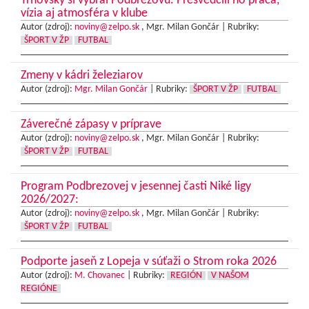
Trnovský si vybral Podbrezovú. Presvedčili ho práca,
vízia aj atmosféra v klube
Autor (zdroj):
noviny@zelpo.sk
, Mgr. Milan Gončár |
Rubriky:
ŠPORT V ŽP
FUTBAL
Zmeny v kádri železiarov
Autor (zdroj):
Mgr. Milan Gončár
|
Rubriky:
ŠPORT V ŽP
FUTBAL
Záverečné zápasy v príprave
Autor (zdroj):
noviny@zelpo.sk
, Mgr. Milan Gončár |
Rubriky:
ŠPORT V ŽP
FUTBAL
Program Podbrezovej v jesennej časti Niké ligy
2026/2027:
Autor (zdroj):
noviny@zelpo.sk
, Mgr. Milan Gončár |
Rubriky:
ŠPORT V ŽP
FUTBAL
Podporte jaseň z Lopeja v súťaži o Strom roka 2026
Autor (zdroj):
M. Chovanec
|
Rubriky:
REGIÓN
V NAŠOM
REGIÓNE