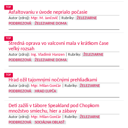
TOP
Asfaltovaniu v úvode neprialo počasie
Autor (zdroj):
Mgr. M. Jančovič
|
Rubriky:
ŽELEZIARNE
PODBREZOVÁ
ŽELEZIARNE DOMA
TOP
Stredná oprava vo valcovni mala v krátkom čase
veľký rozsah
Autor (zdroj):
Ing. Vladimír Hanzen
|
Rubriky:
ŽELEZIARNE
PODBREZOVÁ
ŽELEZIARNE DOMA
TOP
Hrad ožil tajomnými nočnými prehliadkami
Autor (zdroj):
Mgr. Milan Gončár
|
Rubriky:
ŽELEZIARNE
PODBREZOVÁ
HRAD ĽUPČA
Deti zažili v tábore Speakland pod Chopkom
množstvo smiechu, hier a zábavy
Autor (zdroj):
Mgr. Milan Gončár
|
Rubriky:
ŽELEZIARNE
PODBREZOVÁ
SOCIÁLNA OBLASŤ