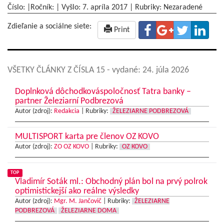
Číslo: |Ročník: | Vyšlo:
7. apríla 2017
|
Rubriky: Nezaradené
Zdieľanie a sociálne siete:
Print
VŠETKY ČLÁNKY Z ČÍSLA 15
- vydané: 24. júla 2026
Doplnková dôchodkováspoločnosť Tatra banky –
partner Železiarní Podbrezová
Autor (zdroj):
Redakcia
|
Rubriky:
ŽELEZIARNE PODBREZOVÁ
MULTISPORT karta pre členov OZ KOVO
Autor (zdroj):
ZO OZ KOVO
|
Rubriky:
OZ KOVO
TOP
Vladimír Soták ml.: Obchodný plán bol na prvý polrok
optimistickejší ako reálne výsledky
Autor (zdroj):
Mgr. M. Jančovič
|
Rubriky:
ŽELEZIARNE
PODBREZOVÁ
ŽELEZIARNE DOMA