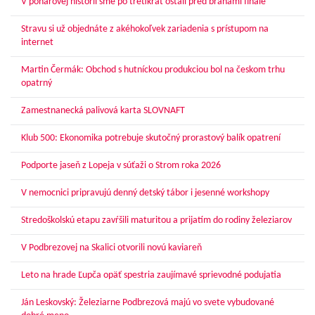
V pohárovej histórii sme po tretíkrát ostali pred bránami finále
Stravu si už objednáte z akéhokoľvek zariadenia s prístupom na
internet
Martin Čermák: Obchod s hutníckou produkciou bol na českom trhu
opatrný
Zamestnanecká palivová karta SLOVNAFT
Klub 500: Ekonomika potrebuje skutočný prorastový balík opatrení
Podporte jaseň z Lopeja v súťaži o Strom roka 2026
V nemocnici pripravujú denný detský tábor i jesenné workshopy
Stredoškolskú etapu zavŕšili maturitou a prijatím do rodiny železiarov
V Podbrezovej na Skalici otvorili novú kaviareň
Leto na hrade Ľupča opäť spestria zaujímavé sprievodné podujatia
Ján Leskovský: Železiarne Podbrezová majú vo svete vybudované