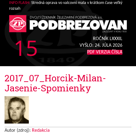
INFO FLASH:
Stredná oprava vo valcovni mala v krátkom čase veľký
rozsah
15
ROČNÍK LXXXIL
VYŠLO:
24. JÚLA 2026
PDF VERZIA ČÍSLA
2017_07_Horcik-Milan-
Jasenie-Spomienky
Autor (zdroj):
Redakcia