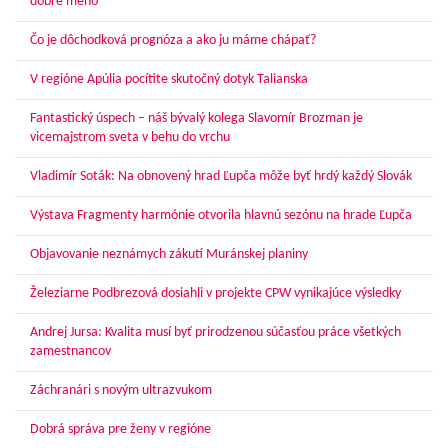
dobré meno
Čo je dôchodková prognóza a ako ju máme chápať?
V regióne Apúlia pocítite skutočný dotyk Talianska
Fantastický úspech – náš bývalý kolega Slavomír Brozman je
vicemajstrom sveta v behu do vrchu
Vladimír Soták: Na obnovený hrad Ľupča môže byť hrdý každý Slovák
Výstava Fragmenty harmónie otvorila hlavnú sezónu na hrade Ľupča
Objavovanie neznámych zákutí Muránskej planiny
Železiarne Podbrezová dosiahli v projekte CPW vynikajúce výsledky
Andrej Jursa: Kvalita musí byť prirodzenou súčasťou práce všetkých
zamestnancov
Záchranári s novým ultrazvukom
Dobrá správa pre ženy v regióne