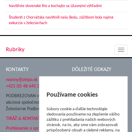
Navštívte slovenské Rio a kochajte sa úžasnými výhľadmi
Študenti z Chorvátska navštívili našu školu, zážitkom bola najmä
exkurzia v železiarňach
Rubriky
Toggl
navig
KONTAKTY
DÔLEŽITÉ ODKAZY
noviny@zelpo.sk
Hrad Ľupča
+421 (0) 48 645 2711
Súkromná spojená škola ŽP
Nadácia Železiarne
Používame cookies
PODBREZOVAN vydáva
Podbrezová
akciová spoločnosť
Hutnícke múzeum
Železiarne Podbrezová
Súbory cookie a ďalšie technológie
ŽP Informatika s.r.o.
sledovania používame na zlepšenie vášho
TIRÁŽ & KONTAKT
ŠK Železiarne Podbrezová
zážitku z prehliadania našich webových
stránok, na to, aby sme vám zobrazovali
Tále a.s.
Prehlásenie o spracovaní
prispôsobený obsah a cielené reklamy, na