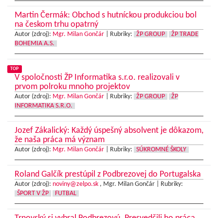
Martin Čermák: Obchod s hutníckou produkciou bol
na českom trhu opatrný
Autor (zdroj):
Mgr. Milan Gončár
|
Rubriky:
ŽP GROUP
ŽP TRADE
BOHEMIA A.S.
TOP
V spoločnosti ŽP Informatika s.r.o. realizovali v
prvom polroku mnoho projektov
Autor (zdroj):
Mgr. Milan Gončár
|
Rubriky:
ŽP GROUP
ŽP
INFORMATIKA S.R.O.
Jozef Zákalický: Každý úspešný absolvent je dôkazom,
že naša práca má význam
Autor (zdroj):
Mgr. Milan Gončár
|
Rubriky:
SÚKROMNÉ ŠKOLY
Roland Galčík prestúpil z Podbrezovej do Portugalska
Autor (zdroj):
noviny@zelpo.sk
, Mgr. Milan Gončár |
Rubriky:
ŠPORT V ŽP
FUTBAL