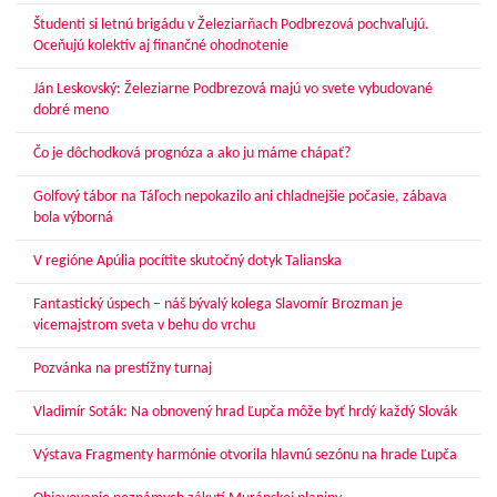
Študenti si letnú brigádu v Železiarňach Podbrezová pochvaľujú.
Oceňujú kolektív aj finančné ohodnotenie
Ján Leskovský: Železiarne Podbrezová majú vo svete vybudované
dobré meno
Čo je dôchodková prognóza a ako ju máme chápať?
Golfový tábor na Táľoch nepokazilo ani chladnejšie počasie, zábava
bola výborná
V regióne Apúlia pocítite skutočný dotyk Talianska
Fantastický úspech – náš bývalý kolega Slavomír Brozman je
vicemajstrom sveta v behu do vrchu
Pozvánka na prestížny turnaj
Vladimír Soták: Na obnovený hrad Ľupča môže byť hrdý každý Slovák
Výstava Fragmenty harmónie otvorila hlavnú sezónu na hrade Ľupča