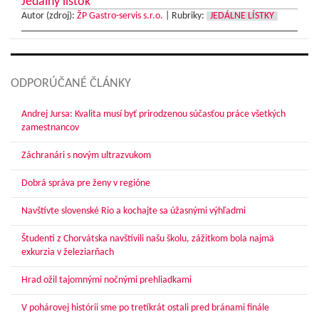
Jedálny lístok
Autor (zdroj):
ŽP Gastro-servis s.r.o.
|
Rubriky:
JEDÁLNE LÍSTKY
ODPORÚČANÉ ČLÁNKY
Andrej Jursa: Kvalita musí byť prirodzenou súčasťou práce všetkých
zamestnancov
Záchranári s novým ultrazvukom
Dobrá správa pre ženy v regióne
Navštívte slovenské Rio a kochajte sa úžasnými výhľadmi
Študenti z Chorvátska navštívili našu školu, zážitkom bola najmä
exkurzia v železiarňach
Hrad ožil tajomnými nočnými prehliadkami
V pohárovej histórii sme po tretíkrát ostali pred bránami finále