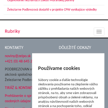
Objavovanie neznámych zákutí Muránskej planiny
Železiarne Podbrezová dosiahli v projekte CPW vynikajúce výsledky
Rubriky
Toggl
navig
KONTAKTY
DÔLEŽITÉ ODKAZY
noviny@zelpo.sk
Hrad Ľupča
+421 (0) 48 645 2711
Súkromná spojená škola ŽP
Nadácia Železiarne
Používame cookies
PODBREZOVAN vydáva
Podbrezová
akciová spoločnosť
Hutnícke múzeum
Železiarne Podbrezová
Súbory cookie a ďalšie technológie
ŽP Informatika s.r.o.
sledovania používame na zlepšenie vášho
TIRÁŽ & KONTAKT
ŠK Železiarne Podbrezová
zážitku z prehliadania našich webových
stránok, na to, aby sme vám zobrazovali
Tále a.s.
Prehlásenie o spracovaní
prispôsobený obsah a cielené reklamy, na
osobných údajov
analýzu návštevnosti našich webových
stránok a na pochopenie toho, odkiaľ