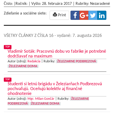
Číslo: |Ročník: | Vyšlo:
28. februára 2017
|
Rubriky: Nezaradené
Zdieľanie a sociálne siete:
Print
VŠETKY ČLÁNKY Z ČÍSLA 16
- vydané: 7. augusta 2026
TOP
Vladimír Soták: Pracovnú dobu vo fabrike je potrebné
dodržiavať na maximum
Autor (zdroj):
Redakcia
|
Rubriky:
ŽELEZIARNE PODBREZOVÁ
ŽELEZIARNE DOMA
TOP
Študenti si letnú brigádu v Železiarňach Podbrezová
pochvaľujú. Oceňujú kolektív aj finančné
ohodnotenie
Autor (zdroj):
Mgr. Milan Gončár
|
Rubriky:
ŽELEZIARNE
PODBREZOVÁ
ŽELEZIARNE DOMA