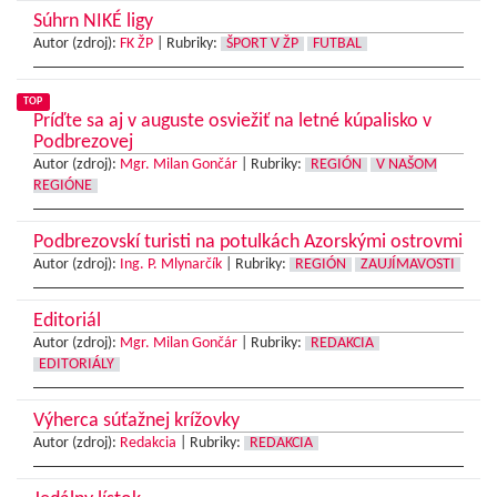
Súhrn NIKÉ ligy
Autor (zdroj):
FK ŽP
|
Rubriky:
ŠPORT V ŽP
FUTBAL
TOP
Príďte sa aj v auguste osviežiť na letné kúpalisko v
Podbrezovej
Autor (zdroj):
Mgr. Milan Gončár
|
Rubriky:
REGIÓN
V NAŠOM
REGIÓNE
Podbrezovskí turisti na potulkách Azorskými ostrovmi
Autor (zdroj):
Ing. P. Mlynarčík
|
Rubriky:
REGIÓN
ZAUJÍMAVOSTI
Editoriál
Autor (zdroj):
Mgr. Milan Gončár
|
Rubriky:
REDAKCIA
EDITORIÁLY
Výherca súťažnej krížovky
Autor (zdroj):
Redakcia
|
Rubriky:
REDAKCIA