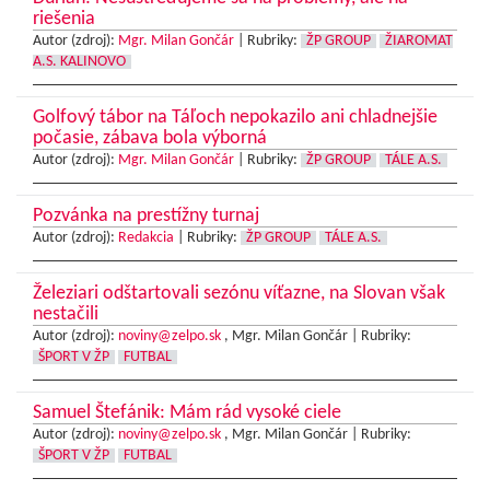
riešenia
Autor (zdroj):
Mgr. Milan Gončár
|
Rubriky:
ŽP GROUP
ŽIAROMAT
A.S. KALINOVO
Golfový tábor na Táľoch nepokazilo ani chladnejšie
počasie, zábava bola výborná
Autor (zdroj):
Mgr. Milan Gončár
|
Rubriky:
ŽP GROUP
TÁLE A.S.
Pozvánka na prestížny turnaj
Autor (zdroj):
Redakcia
|
Rubriky:
ŽP GROUP
TÁLE A.S.
Železiari odštartovali sezónu víťazne, na Slovan však
nestačili
Autor (zdroj):
noviny@zelpo.sk
, Mgr. Milan Gončár |
Rubriky:
ŠPORT V ŽP
FUTBAL
Samuel Štefánik: Mám rád vysoké ciele
Autor (zdroj):
noviny@zelpo.sk
, Mgr. Milan Gončár |
Rubriky:
ŠPORT V ŽP
FUTBAL