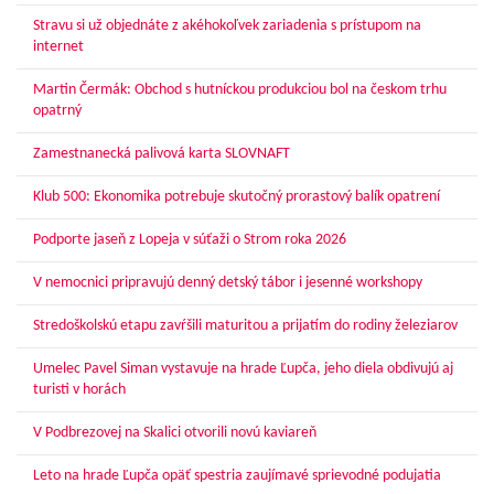
Stravu si už objednáte z akéhokoľvek zariadenia s prístupom na
internet
Martin Čermák: Obchod s hutníckou produkciou bol na českom trhu
opatrný
Zamestnanecká palivová karta SLOVNAFT
Klub 500: Ekonomika potrebuje skutočný prorastový balík opatrení
Podporte jaseň z Lopeja v súťaži o Strom roka 2026
V nemocnici pripravujú denný detský tábor i jesenné workshopy
Stredoškolskú etapu zavŕšili maturitou a prijatím do rodiny železiarov
Umelec Pavel Siman vystavuje na hrade Ľupča, jeho diela obdivujú aj
turisti v horách
V Podbrezovej na Skalici otvorili novú kaviareň
Leto na hrade Ľupča opäť spestria zaujímavé sprievodné podujatia