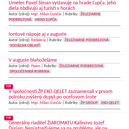
Umelec Pavel Siman vystavuje na hrade Ľupča, jeho
diela obdivujú aj turisti v horách
Autor (zdroj):
Mgr. Milan Gončár
|
Rubriky:
ŽELEZIARNE
PODBREZOVÁ
HRAD ĽUPČA
Iontové nápoje aj v auguste
Autor (zdroj):
Redakcia
|
Rubriky:
ŽELEZIARNE PODBREZOVÁ
SOCIÁLNA OBLASŤ
V auguste blahoželáme
Autor (zdroj):
Ppam
|
Rubriky:
ŽELEZIARNE PODBREZOVÁ
SPOLOČENSKÁ RUBRIKA
TOP
V spoločnosti ŽP EKO QELET zaznamenali v prvom
polroku zvýšený dopyt po oceľovom šrote
Autor (zdroj):
Mgr. Milan Gončár
|
Rubriky:
ŽP GROUP
EKO QELET
TOP
Generálny riaditeľ ŽIAROMATU Kalinovo Jozef
Ďurian: Nesústreďujeme sa na problémy, ale na