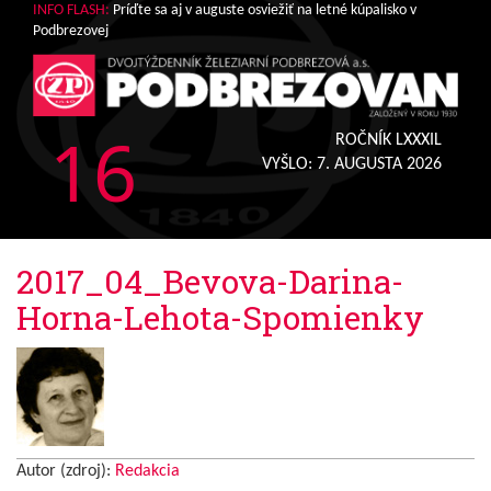
INFO FLASH:
Príďte sa aj v auguste osviežiť na letné kúpalisko v
Podbrezovej
16
ROČNÍK LXXXIL
VYŠLO:
7. AUGUSTA 2026
2017_04_Bevova-Darina-
Horna-Lehota-Spomienky
Autor (zdroj):
Redakcia