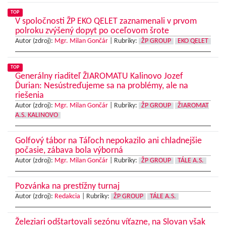
TOP
V spoločnosti ŽP EKO QELET zaznamenali v prvom
polroku zvýšený dopyt po oceľovom šrote
Autor (zdroj):
Mgr. Milan Gončár
|
Rubriky:
ŽP GROUP
EKO QELET
TOP
Generálny riaditeľ ŽIAROMATU Kalinovo Jozef
Ďurian: Nesústreďujeme sa na problémy, ale na
riešenia
Autor (zdroj):
Mgr. Milan Gončár
|
Rubriky:
ŽP GROUP
ŽIAROMAT
A.S. KALINOVO
Golfový tábor na Táľoch nepokazilo ani chladnejšie
počasie, zábava bola výborná
Autor (zdroj):
Mgr. Milan Gončár
|
Rubriky:
ŽP GROUP
TÁLE A.S.
Pozvánka na prestížny turnaj
Autor (zdroj):
Redakcia
|
Rubriky:
ŽP GROUP
TÁLE A.S.
Železiari odštartovali sezónu víťazne, na Slovan však