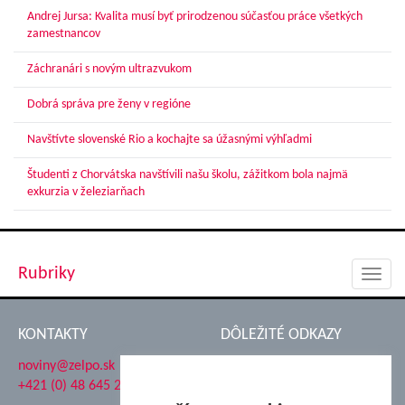
Andrej Jursa: Kvalita musí byť prirodzenou súčasťou práce všetkých
zamestnancov
Záchranári s novým ultrazvukom
Dobrá správa pre ženy v regióne
Navštívte slovenské Rio a kochajte sa úžasnými výhľadmi
Študenti z Chorvátska navštívili našu školu, zážitkom bola najmä
exkurzia v železiarňach
Rubriky
Toggl
navig
KONTAKTY
DÔLEŽITÉ ODKAZY
noviny@zelpo.sk
Hrad Ľupča
+421 (0) 48 645 2711
Súkromná spojená škola ŽP