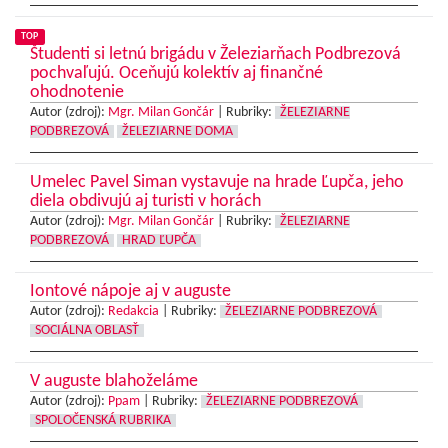
TOP
Študenti si letnú brigádu v Železiarňach Podbrezová
pochvaľujú. Oceňujú kolektív aj finančné
ohodnotenie
Autor (zdroj):
Mgr. Milan Gončár
|
Rubriky:
ŽELEZIARNE
PODBREZOVÁ
ŽELEZIARNE DOMA
Umelec Pavel Siman vystavuje na hrade Ľupča, jeho
diela obdivujú aj turisti v horách
Autor (zdroj):
Mgr. Milan Gončár
|
Rubriky:
ŽELEZIARNE
PODBREZOVÁ
HRAD ĽUPČA
Iontové nápoje aj v auguste
Autor (zdroj):
Redakcia
|
Rubriky:
ŽELEZIARNE PODBREZOVÁ
SOCIÁLNA OBLASŤ
V auguste blahoželáme
Autor (zdroj):
Ppam
|
Rubriky:
ŽELEZIARNE PODBREZOVÁ
SPOLOČENSKÁ RUBRIKA