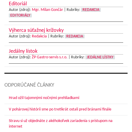
Editoriál
Autor (zdroj):
Mgr. Milan Gončár
|
Rubriky:
REDAKCIA
EDITORIÁLY
Výherca súťažnej krížovky
Autor (zdroj):
Redakcia
|
Rubriky:
REDAKCIA
Jedálny lístok
Autor (zdroj):
ŽP Gastro-servis s.r.o.
|
Rubriky:
JEDÁLNE LÍSTKY
ODPORÚČANÉ ČLÁNKY
Hrad ožil tajomnými nočnými prehliadkami
V pohárovej histórii sme po tretíkrát ostali pred bránami finále
Stravu si už objednáte z akéhokoľvek zariadenia s prístupom na
internet