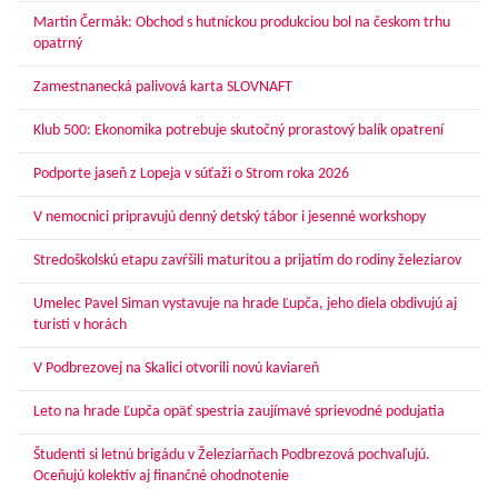
Martin Čermák: Obchod s hutníckou produkciou bol na českom trhu
opatrný
Zamestnanecká palivová karta SLOVNAFT
Klub 500: Ekonomika potrebuje skutočný prorastový balík opatrení
Podporte jaseň z Lopeja v súťaži o Strom roka 2026
V nemocnici pripravujú denný detský tábor i jesenné workshopy
Stredoškolskú etapu zavŕšili maturitou a prijatím do rodiny železiarov
Umelec Pavel Siman vystavuje na hrade Ľupča, jeho diela obdivujú aj
turisti v horách
V Podbrezovej na Skalici otvorili novú kaviareň
Leto na hrade Ľupča opäť spestria zaujímavé sprievodné podujatia
Študenti si letnú brigádu v Železiarňach Podbrezová pochvaľujú.
Oceňujú kolektív aj finančné ohodnotenie