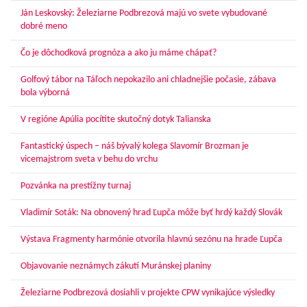
Ján Leskovský: Železiarne Podbrezová majú vo svete vybudované
dobré meno
Čo je dôchodková prognóza a ako ju máme chápať?
Golfový tábor na Táľoch nepokazilo ani chladnejšie počasie, zábava
bola výborná
V regióne Apúlia pocítite skutočný dotyk Talianska
Fantastický úspech – náš bývalý kolega Slavomír Brozman je
vicemajstrom sveta v behu do vrchu
Pozvánka na prestížny turnaj
Vladimír Soták: Na obnovený hrad Ľupča môže byť hrdý každý Slovák
Výstava Fragmenty harmónie otvorila hlavnú sezónu na hrade Ľupča
Objavovanie neznámych zákutí Muránskej planiny
Železiarne Podbrezová dosiahli v projekte CPW vynikajúce výsledky