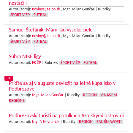
nestačili
Autor (zdroj):
noviny@zelpo.sk
, Mgr. Milan Gončár |
Rubriky:
ŠPORT V ŽP
FUTBAL
Samuel Štefánik: Mám rád vysoké ciele
Autor (zdroj):
noviny@zelpo.sk
, Mgr. Milan Gončár |
Rubriky:
ŠPORT V ŽP
FUTBAL
Súhrn NIKÉ ligy
Autor (zdroj):
FK ŽP
|
Rubriky:
ŠPORT V ŽP
FUTBAL
TOP
Príďte sa aj v auguste osviežiť na letné kúpalisko v
Podbrezovej
Autor (zdroj):
Mgr. Milan Gončár
|
Rubriky:
REGIÓN
V NAŠOM
REGIÓNE
Podbrezovskí turisti na potulkách Azorskými ostrovmi
Autor (zdroj):
Ing. P. Mlynarčík
|
Rubriky:
REGIÓN
ZAUJÍMAVOSTI