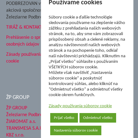
Nadácia Železiarne
Používame cookies
PODBREZOVAN vydáva
Podbrezová
akciová spoločnosť
Hutnícke múzeum
Železiarne Podbrezová
Súbory cookie a ďalšie technológie
ŽP Informatika s.r.o.
sledovania používame na zlepšenie vášho
TIRÁŽ & KONTAKT
ŠK Železiarne Podbrezová
zážitku z prehliadania našich webových
stránok, na to, aby sme vám zobrazovali
Tále a.s.
Prehlásenie o spracovaní
prispôsobený obsah a cielené reklamy, na
osobných údajov
analýzu návštevnosti našich webových
stránok a na pochopenie toho, odkiaľ
Zásady používania súborov
naši návštevníci prichádzajú. Kliknutím na
cookie
„Prijať všetko” súhlasíte s používaním
VŠETKÝCH súborov cookie.
Môžete však navštíviť „Nastavenia
súborov cookie” a poskytnúť
kontrolovaný súhlas, alebo kliknúť na
“Odmietnuť všetko” a odmietnuť všetky
cookie okrem funkčnych.
ŽP GROUP
Zásady používania súborov cookie
ŽP GROUP
Železiarne Podbrezová a.s.
Prijať všetko
Odmietnuť všetko
ŽIAROMAT a.s.
TRANSMESA S.A.U.
Nastavenia súborov cookie
KBZ s.r.o.