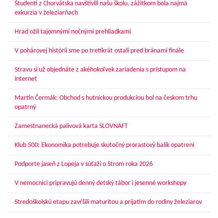
Študenti z Chorvátska navštívili našu školu, zážitkom bola najmä
exkurzia v železiarňach
Hrad ožil tajomnými nočnými prehliadkami
V pohárovej histórii sme po tretíkrát ostali pred bránami finále
Stravu si už objednáte z akéhokoľvek zariadenia s prístupom na
internet
Martin Čermák: Obchod s hutníckou produkciou bol na českom trhu
opatrný
Zamestnanecká palivová karta SLOVNAFT
Klub 500: Ekonomika potrebuje skutočný prorastový balík opatrení
Podporte jaseň z Lopeja v súťaži o Strom roka 2026
V nemocnici pripravujú denný detský tábor i jesenné workshopy
Stredoškolskú etapu zavŕšili maturitou a prijatím do rodiny železiarov