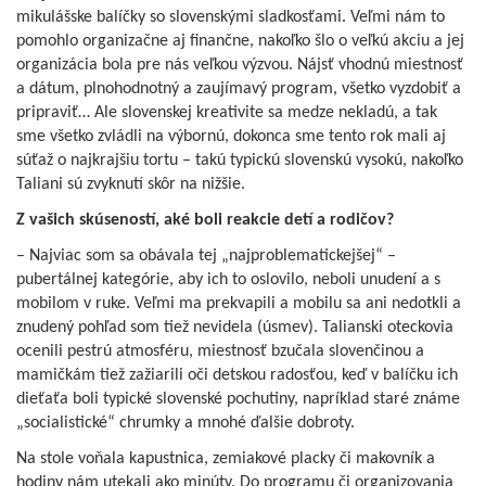
mikulášske balíčky so slovenskými sladkosťami. Veľmi nám to
pomohlo organizačne aj finančne, nakoľko šlo o veľkú akciu a jej
organizácia bola pre nás veľkou výzvou. Nájsť vhodnú miestnosť
a dátum, plnohodnotný a zaujímavý program, všetko vyzdobiť a
pripraviť… Ale slovenskej kreativite sa medze nekladú, a tak
sme všetko zvládli na výbornú, dokonca sme tento rok mali aj
súťaž o najkrajšiu tortu – takú typickú slovenskú vysokú, nakoľko
Taliani sú zvyknutí skôr na nižšie.
Z vašich skúseností, aké boli reakcie detí a rodičov?
– Najviac som sa obávala tej „najproblematickejšej“ –
pubertálnej kategórie, aby ich to oslovilo, neboli unudení a s
mobilom v ruke. Veľmi ma prekvapili a mobilu sa ani nedotkli a
znudený pohľad som tiež nevidela (úsmev). Talianski oteckovia
ocenili pestrú atmosféru, miestnosť bzučala slovenčinou a
mamičkám tiež zažiarili oči detskou radosťou, keď v balíčku ich
dieťaťa boli typické slovenské pochutiny, napríklad staré známe
„socialistické“ chrumky a mnohé ďalšie dobroty.
Na stole voňala kapustnica, zemiakové placky či makovník a
hodiny nám utekali ako minúty. Do programu či organizovania