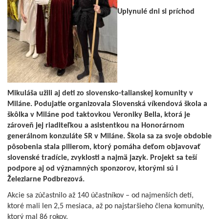
Uplynulé dni si príchod
Mikuláša užili aj deti zo slovensko-talianskej komunity v
Miláne. Podujatie organizovala Slovenská víkendová škola a
škôlka v Miláne pod taktovkou Veroniky Bella, ktorá je
zároveň jej riaditeľkou a asistentkou na Honorárnom
generálnom konzuláte SR v Miláne. Škola sa za svoje obdobie
pôsobenia stala pilierom, ktorý pomáha deťom objavovať
slovenské tradície, zvyklosti a najmä jazyk. Projekt sa teší
podpore aj od významných sponzorov, ktorými sú i
Železiarne Podbrezová.
Akcie sa zúčastnilo až 140 účastníkov – od najmenších detí,
ktoré mali len 2,5 mesiaca, až po najstaršieho člena komunity,
ktorý mal 86 rokov.