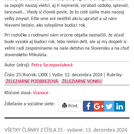
sa zapojili naozaj všetci, aj tí najmenší, vyrábali ozdoby, spievali,
tancovali… Vtedy si človek povie, že to celé úsilie malo naozaj
veľký zmysel. Ešte sme ani nestihli akciu upratať a už nám
hlavami bežalo, ako vylepšíme budúci rok.
Pri rozlúčke s rodinami nám vrúcne objatia naznačili, že účasť
bude vysoká aj budúci rok, lebo nielen deti, ale aj my dospelí si
veľmi radi zaspomíname na naše detstvo na Slovensku a na chuť
slovenského Mikuláša.
Autor (zdroj):
Petra Szczepaniaková
Číslo: 25|Ročník: LXXX | Vyšlo:
12. decembra 2024
|
Rubriky:
ŽELEZIARNE PODBREZOVÁ
ŽELEZIARNE VONKU
Kľúčové slová:
Vianoce
Zdieľanie a sociálne siete:
Print
VŠETKY ČLÁNKY Z ČÍSLA 25
- vydané: 13. decembra 2024