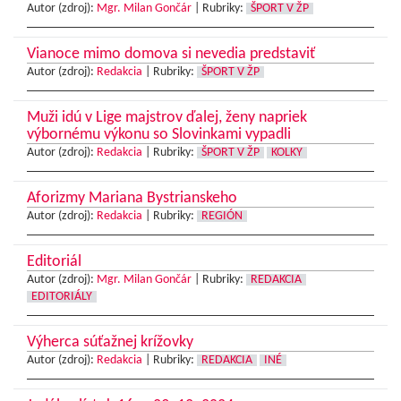
Autor (zdroj):
Mgr. Milan Gončár
|
Rubriky:
ŠPORT V ŽP
Vianoce mimo domova si nevedia predstaviť
Autor (zdroj):
Redakcia
|
Rubriky:
ŠPORT V ŽP
Muži idú v Lige majstrov ďalej, ženy napriek
výbornému výkonu so Slovinkami vypadli
Autor (zdroj):
Redakcia
|
Rubriky:
ŠPORT V ŽP
KOLKY
Aforizmy Mariana Bystrianskeho
Autor (zdroj):
Redakcia
|
Rubriky:
REGIÓN
Editoriál
Autor (zdroj):
Mgr. Milan Gončár
|
Rubriky:
REDAKCIA
EDITORIÁLY
Výherca súťažnej krížovky
Autor (zdroj):
Redakcia
|
Rubriky:
REDAKCIA
INÉ