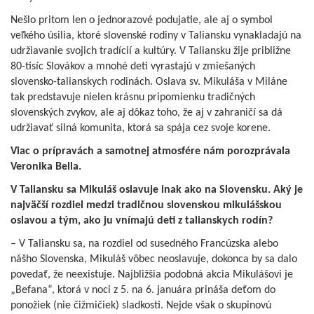
Nešlo pritom len o jednorazové podujatie, ale aj o symbol
veľkého úsilia, ktoré slovenské rodiny v Taliansku vynakladajú na
udržiavanie svojich tradícií a kultúry. V Taliansku žije približne
80-tisíc Slovákov a mnohé deti vyrastajú v zmiešaných
slovensko-talianskych rodinách. Oslava sv. Mikuláša v Miláne
tak predstavuje nielen krásnu pripomienku tradičných
slovenských zvykov, ale aj dôkaz toho, že aj v zahraničí sa dá
udržiavať silná komunita, ktorá sa spája cez svoje korene.
Viac o prípravách a samotnej atmosfére nám porozprávala
Veronika Bella.
V Taliansku sa Mikuláš oslavuje inak ako na Slovensku. Aký je
najväčší rozdiel medzi tradičnou slovenskou mikulášskou
oslavou a tým, ako ju vnímajú deti z talianskych rodín?
– V Taliansku sa, na rozdiel od susedného Francúzska alebo
nášho Slovenska, Mikuláš vôbec neoslavuje, dokonca by sa dalo
povedať, že neexistuje. Najbližšia podobná akcia Mikulášovi je
„Befana“, ktorá v noci z 5. na 6. januára prináša deťom do
ponožiek (nie čižmičiek) sladkosti. Nejde však o skupinovú