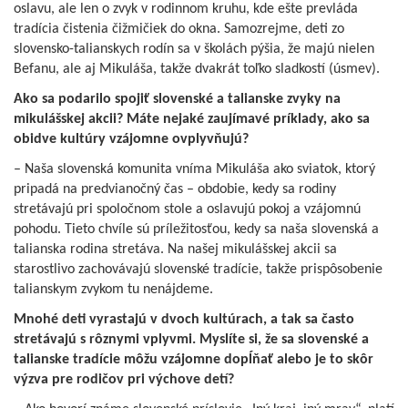
oslavu, ale len o zvyk v rodinnom kruhu, kde ešte prevláda
tradícia čistenia čižmičiek do okna. Samozrejme, deti zo
slovensko-talianskych rodín sa v školách pýšia, že majú nielen
Befanu, ale aj Mikuláša, takže dvakrát toľko sladkostí (úsmev).
Ako sa podarilo spojiť slovenské a talianske zvyky na
mikulášskej akcii? Máte nejaké zaujímavé príklady, ako sa
obidve kultúry vzájomne ovplyvňujú?
– Naša slovenská komunita vníma Mikuláša ako sviatok, ktorý
pripadá na predvianočný čas – obdobie, kedy sa rodiny
stretávajú pri spoločnom stole a oslavujú pokoj a vzájomnú
pohodu. Tieto chvíle sú príležitosťou, kedy sa naša slovenská a
talianska rodina stretáva. Na našej mikulášskej akcii sa
starostlivo zachovávajú slovenské tradície, takže prispôsobenie
talianskym zvykom tu nenájdeme.
Mnohé deti vyrastajú v dvoch kultúrach, a tak sa často
stretávajú s rôznymi vplyvmi. Myslíte si, že sa slovenské a
talianske tradície môžu vzájomne dopĺňať alebo je to skôr
výzva pre rodičov pri výchove detí?