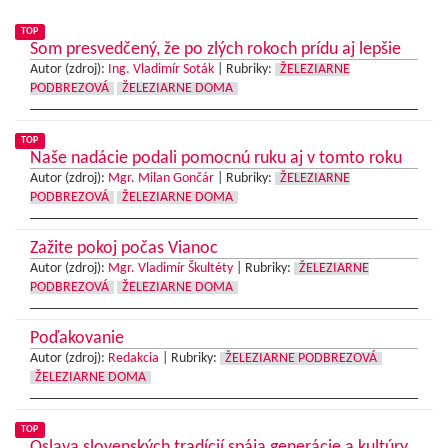
TOP
Som presvedčený, že po zlých rokoch prídu aj lepšie
Autor (zdroj):
Ing. Vladimír Soták
|
Rubriky:
ŽELEZIARNE
PODBREZOVÁ
ŽELEZIARNE DOMA
TOP
Naše nadácie podali pomocnú ruku aj v tomto roku
Autor (zdroj):
Mgr. Milan Gončár
|
Rubriky:
ŽELEZIARNE
PODBREZOVÁ
ŽELEZIARNE DOMA
Zažite pokoj počas Vianoc
Autor (zdroj):
Mgr. Vladimír Škultéty
|
Rubriky:
ŽELEZIARNE
PODBREZOVÁ
ŽELEZIARNE DOMA
Poďakovanie
Autor (zdroj):
Redakcia
|
Rubriky:
ŽELEZIARNE PODBREZOVÁ
ŽELEZIARNE DOMA
TOP
Oslava slovenských tradícií spája generácie a kultúry