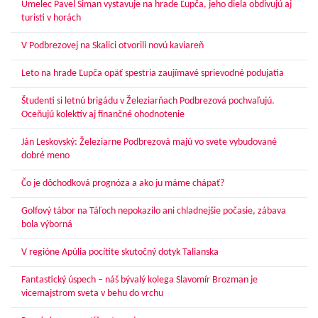
Umelec Pavel Siman vystavuje na hrade Ľupča, jeho diela obdivujú aj
turisti v horách
V Podbrezovej na Skalici otvorili novú kaviareň
Leto na hrade Ľupča opäť spestria zaujímavé sprievodné podujatia
Študenti si letnú brigádu v Železiarňach Podbrezová pochvaľujú.
Oceňujú kolektív aj finančné ohodnotenie
Ján Leskovský: Železiarne Podbrezová majú vo svete vybudované
dobré meno
Čo je dôchodková prognóza a ako ju máme chápať?
Golfový tábor na Táľoch nepokazilo ani chladnejšie počasie, zábava
bola výborná
V regióne Apúlia pocítite skutočný dotyk Talianska
Fantastický úspech – náš bývalý kolega Slavomír Brozman je
vicemajstrom sveta v behu do vrchu