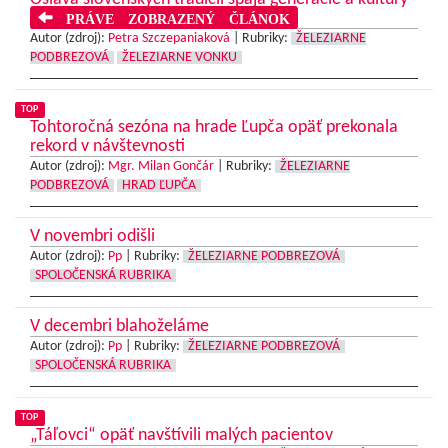
PRÁVE ZOBRAZENÝ ČLÁNOK
Autor (zdroj):
Petra Szczepaniaková
|
Rubriky:
ŽELEZIARNE
PODBREZOVÁ
ŽELEZIARNE VONKU
TOP
Tohtoročná sezóna na hrade Ľupča opäť prekonala
rekord v návštevnosti
Autor (zdroj):
Mgr. Milan Gončár
|
Rubriky:
ŽELEZIARNE
PODBREZOVÁ
HRAD ĽUPČA
V novembri odišli
Autor (zdroj):
Pp
|
Rubriky:
ŽELEZIARNE PODBREZOVÁ
SPOLOČENSKÁ RUBRIKA
V decembri blahoželáme
Autor (zdroj):
Pp
|
Rubriky:
ŽELEZIARNE PODBREZOVÁ
SPOLOČENSKÁ RUBRIKA
TOP
„Táľovci“ opäť navštívili malých pacientov