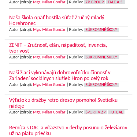
Autor (zdroj):
Mgr. Milan Gončár
|
Rubriky:
ŽP GROUP
TÁLE A.S.
Naša škola opäť hostila súťaž Zručný mladý
Horehronec
Autor (zdroj):
Mgr. Milan Gončár
|
Rubriky:
SÚKROMNÉ ŠKOLY
ZENIT – Zručnosť, elán, nápaditosť, invencia,
tvorivosť
Autor (zdroj):
Mgr. Milan Gončár
|
Rubriky:
SÚKROMNÉ ŠKOLY
Naši žiaci vykonávajú dobrovoľnícku činnosť v
Zariadení sociálnych služieb Hron po celý rok
Autor (zdroj):
Mgr. Milan Gončár
|
Rubriky:
SÚKROMNÉ ŠKOLY
Výťažok z dražby retro dresov pomohol Svetielku
nádeje
Autor (zdroj):
Mgr. Milan Gončár
|
Rubriky:
ŠPORT V ŽP
FUTBAL
Remíza s DAC a víťazstvo v derby posunulo železiarov
už na piatu priečku