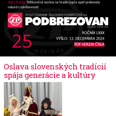
INFO FLASH:
Tohtoročná sezóna na hrade Ľupča opäť prekonala
rekord v návštevnosti
25
ROČNÍK LXXX
VYŠLO:
13. DECEMBRA 2024
PDF VERZIA ČÍSLA
Oslava slovenských tradícií
spája generácie a kultúry