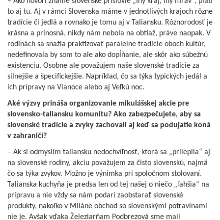
– Ako hovorí známe slovenské príslovie „Iný kraj, iný mrav“, platí
to aj tu. Aj v rámci Slovenska máme v jednotlivých krajoch rôzne
tradície či jedlá a rovnako je tomu aj v Taliansku. Rôznorodosť je
krásna a prínosná, nikdy nám nebola na obtiaž, práve naopak. V
rodinách sa snažia praktizovať paralelne tradície oboch kultúr,
nedefinovala by som to ale ako dopĺňanie, ale skôr ako súbežnú
existenciu. Osobne ale považujem naše slovenské tradície za
silnejšie a špecifickejšie. Napríklad, čo sa týka typických jedál a
ich prípravy na Vianoce alebo aj Veľkú noc.
Aké výzvy prináša organizovanie mikulášskej akcie pre
slovensko-taliansku komunitu? Ako zabezpečujete, aby sa
slovenské tradície a zvyky zachovali aj keď sa podujatie koná
v zahraničí?
– Ak si odmyslím taliansku nedochvíľnosť, ktorá sa „prilepila“ aj
na slovenské rodiny, akciu považujem za čisto slovenskú, najmä
čo sa týka zvykov. Možno je výnimka pri spoločnom stolovaní.
Talianska kuchyňa je predsa len od tej našej o niečo „ľahšia“ na
prípravu a nie vždy sa nám podarí zaobstarať slovenské
produkty, nakoľko v Miláne obchod so slovenskými potravinami
nie je. Avšak vďaka Železiarňam Podbrezová sme mali