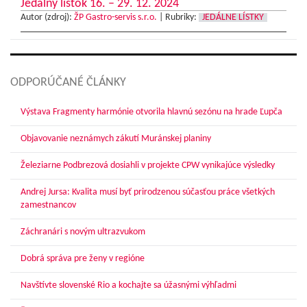
Jedálny lístok 16. – 29. 12. 2024
Autor (zdroj):
ŽP Gastro-servis s.r.o.
|
Rubriky:
JEDÁLNE LÍSTKY
ODPORÚČANÉ ČLÁNKY
Výstava Fragmenty harmónie otvorila hlavnú sezónu na hrade Ľupča
Objavovanie neznámych zákutí Muránskej planiny
Železiarne Podbrezová dosiahli v projekte CPW vynikajúce výsledky
Andrej Jursa: Kvalita musí byť prirodzenou súčasťou práce všetkých
zamestnancov
Záchranári s novým ultrazvukom
Dobrá správa pre ženy v regióne
Navštívte slovenské Rio a kochajte sa úžasnými výhľadmi