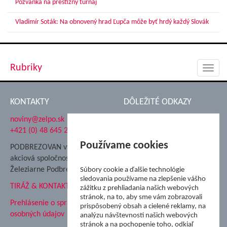
Pozvánka na prestížny turnaj
Vladimír Soták: Na obnovený hrad Ľupča môže byť hrdý každý Slovák
Rubriky
Toggl
navig
KONTAKTY
DÔLEŽITÉ ODKAZY
noviny@zelpo.sk
Hrad Ľupča
+421 (0) 48 645 2711
Súkromná spojená škola ŽP
Nadácia Železiarne
Používame cookies
PODBREZOVAN vydáva
Podbrezová
akciová spoločnosť
Hutnícke múzeum
Železiarne Podbrezová
Súbory cookie a ďalšie technológie
ŽP Informatika s.r.o.
sledovania používame na zlepšenie vášho
TIRÁŽ & KONTAKT
ŠK Železiarne Podbrezová
zážitku z prehliadania našich webových
stránok, na to, aby sme vám zobrazovali
Tále a.s.
Prehlásenie o spracovaní
prispôsobený obsah a cielené reklamy, na
osobných údajov
analýzu návštevnosti našich webových
stránok a na pochopenie toho, odkiaľ