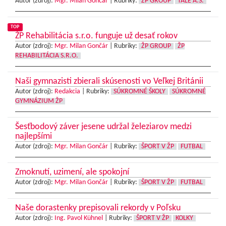
Autor (zdroj):
Mgr. Milan Gončár
|
Rubriky:
ŽP GROUP
TÁLE A.S.
TOP
ŽP Rehabilitácia s.r.o. funguje už desať rokov
Autor (zdroj):
Mgr. Milan Gončár
|
Rubriky:
ŽP GROUP
ŽP
REHABILITÁCIA S.R.O.
Naši gymnazisti zbierali skúsenosti vo Veľkej Británii
Autor (zdroj):
Redakcia
|
Rubriky:
SÚKROMNÉ ŠKOLY
SÚKROMNÉ
GYMNÁZIUM ŽP
Šesťbodový záver jesene udržal železiarov medzi
najlepšími
Autor (zdroj):
Mgr. Milan Gončár
|
Rubriky:
ŠPORT V ŽP
FUTBAL
Zmoknutí, uzimení, ale spokojní
Autor (zdroj):
Mgr. Milan Gončár
|
Rubriky:
ŠPORT V ŽP
FUTBAL
Naše dorastenky prepisovali rekordy v Poľsku
Autor (zdroj):
Ing. Pavol Kühnel
|
Rubriky:
ŠPORT V ŽP
KOLKY