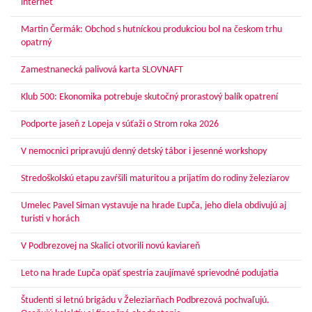
internet
Martin Čermák: Obchod s hutníckou produkciou bol na českom trhu
opatrný
Zamestnanecká palivová karta SLOVNAFT
Klub 500: Ekonomika potrebuje skutočný prorastový balík opatrení
Podporte jaseň z Lopeja v súťaži o Strom roka 2026
V nemocnici pripravujú denný detský tábor i jesenné workshopy
Stredoškolskú etapu zavŕšili maturitou a prijatím do rodiny železiarov
Umelec Pavel Siman vystavuje na hrade Ľupča, jeho diela obdivujú aj
turisti v horách
V Podbrezovej na Skalici otvorili novú kaviareň
Leto na hrade Ľupča opäť spestria zaujímavé sprievodné podujatia
Študenti si letnú brigádu v Železiarňach Podbrezová pochvaľujú.