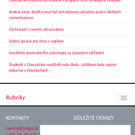
Železiarne Podbrezová dosiahli v projekte CPW vynikajúce výsledky
Andrej Jursa: Kvalita musí byť prirodzenou súčasťou práce všetkých
zamestnancov
Záchranári s novým ultrazvukom
Dobrá správa pre ženy v regióne
Navštívte slovenské Rio a kochajte sa úžasnými výhľadmi
Študenti z Chorvátska navštívili našu školu, zážitkom bola najmä
exkurzia v železiarňach
Rubriky
Toggl
navig
KONTAKTY
DÔLEŽITÉ ODKAZY
noviny@zelpo.sk
Hrad Ľupča