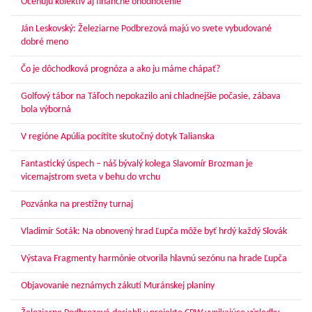
Oceňujú kolektív aj finančné ohodnotenie
Ján Leskovský: Železiarne Podbrezová majú vo svete vybudované
dobré meno
Čo je dôchodková prognóza a ako ju máme chápať?
Golfový tábor na Táľoch nepokazilo ani chladnejšie počasie, zábava
bola výborná
V regióne Apúlia pocítite skutočný dotyk Talianska
Fantastický úspech – náš bývalý kolega Slavomír Brozman je
vicemajstrom sveta v behu do vrchu
Pozvánka na prestížny turnaj
Vladimír Soták: Na obnovený hrad Ľupča môže byť hrdý každý Slovák
Výstava Fragmenty harmónie otvorila hlavnú sezónu na hrade Ľupča
Objavovanie neznámych zákutí Muránskej planiny