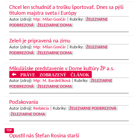
Chcel len schudnúť a trošku športovať. Dnes sa pýši
titulom majstra sveta i Európy
Autor (zdroj):
Mgr. Milan Gončár
|
Rubriky:
ŽELEZIARNE
PODBREZOVÁ
ŽELEZIARNE DOMA
Zeleň je pripravená na zimu
Autor (zdroj):
Mgr. Milan Gončár
|
Rubriky:
ŽELEZIARNE
PODBREZOVÁ
ŽELEZIARNE DOMA
Mikulášske predstavenie v Dome kultúry ŽP a.s.
PRÁVE ZOBRAZENÝ ČLÁNOK
Autor (zdroj):
Mgr. M. Bardelčíková
|
Rubriky:
ŽELEZIARNE
PODBREZOVÁ
ŽELEZIARNE DOMA
Poďakovania
Autor (zdroj):
Redakcia
|
Rubriky:
ŽELEZIARNE PODBREZOVÁ
ŽELEZIARNE DOMA
TOP
Opustil nás Štefan Rosina starší