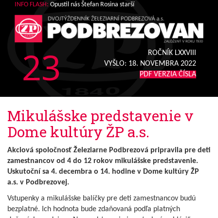
INFO FLASH:
Opustil nás Štefan Rosina starší
23
ROČNÍK LXXVIII
VYŠLO:
18. NOVEMBRA 2022
PDF VERZIA ČÍSLA
Mikulášske predstavenie v
Dome kultúry ŽP a.s.
Akciová spoločnosť Železiarne Podbrezová pripravila pre deti
zamestnancov od 4 do 12 rokov mikulášske predstavenie.
Uskutoční sa 4. decembra o 14. hodine v Dome kultúry ŽP
a.s. v Podbrezovej.
Vstupenky a mikulášske balíčky pre deti zamestnancov budú
bezplatné. Ich hodnota bude zdaňovaná podľa platných