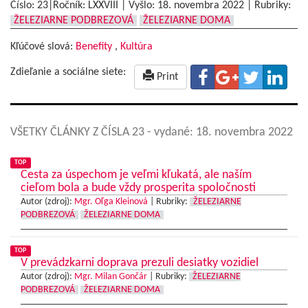
Číslo: 23|Ročník: LXXVIII | Vyšlo:
18. novembra 2022
|
Rubriky:
ŽELEZIARNE PODBREZOVÁ
ŽELEZIARNE DOMA
Kľúčové slová:
Benefity
,
Kultúra
Zdieľanie a sociálne siete:
Print
VŠETKY ČLÁNKY Z ČÍSLA 23
- vydané: 18. novembra 2022
TOP
Cesta za úspechom je veľmi kľukatá, ale naším
cieľom bola a bude vždy prosperita spoločnosti
Autor (zdroj):
Mgr. Oľga Kleinová
|
Rubriky:
ŽELEZIARNE
PODBREZOVÁ
ŽELEZIARNE DOMA
TOP
V prevádzkarni doprava prezuli desiatky vozidiel
Autor (zdroj):
Mgr. Milan Gončár
|
Rubriky:
ŽELEZIARNE
PODBREZOVÁ
ŽELEZIARNE DOMA