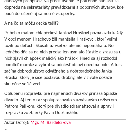
daňových predpisov. Na predstavenie je potrebné nahlásiť sa
dopredu na sekretariáty prevádzkarní a odborných útvarov, kde
budú doručené aj samotné vstupenky.
A na čo sa môžu decká tešiť?
Príbeh o malom chlapčekovi Jankovi Hraškovi pozná azda každý.
V obci menom Hrachovo žili manželia Hraškovci, ktorí veľmi
túžili po deťoch. Skúšali už všetko, ale nič nepomáhalo. No
jedného dňa sa na nich predsa len usmialo šťastie a zrazu sa u
nich zjavil chlapček maličký ako hrášok. Hneď sa aj rozhodol
pomôcť mamke a vybral sa odniesť otcovi obed na pole. A tu sa
začína dobrodružstvo odvážneho a dobrosrdečného Janka
Hraška, ktorý je síce postavou drobný, ale v živote dokáže
skutočne veľké veci.
Obľúbenú rozprávku pre najmenších divákov prináša Spišské
divadlo. Aj tento raz spolupracovalo s uznávaným režisérom
Petrom Palikom, ktorý pre divadlo zdramatizoval a upravil
rozprávku zo zbierky Pavla Dobšinského.
Autor (zdroj):
Mgr. M. Bardelčíková