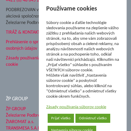
+421 (0) 48 645 2711
Súkromná spojená škola ŽP
Nadácia Železiarne
Používame cookies
PODBREZOVAN vydáva
Podbrezová
akciová spoločnosť
Hutnícke múzeum
Železiarne Podbrezová
Súbory cookie a ďalšie technológie
ŽP Informatika s.r.o.
sledovania používame na zlepšenie vášho
TIRÁŽ & KONTAKT
ŠK Železiarne Podbrezová
zážitku z prehliadania našich webových
stránok, na to, aby sme vám zobrazovali
Tále a.s.
Prehlásenie o spracovaní
prispôsobený obsah a cielené reklamy, na
osobných údajov
analýzu návštevnosti našich webových
stránok a na pochopenie toho, odkiaľ
Zásady používania súborov
naši návštevníci prichádzajú. Kliknutím na
cookie
„Prijať všetko” súhlasíte s používaním
VŠETKÝCH súborov cookie.
Môžete však navštíviť „Nastavenia
súborov cookie” a poskytnúť
kontrolovaný súhlas, alebo kliknúť na
“Odmietnuť všetko” a odmietnuť všetky
cookie okrem funkčnych.
ŽP GROUP
Zásady používania súborov cookie
ŽP GROUP
Železiarne Podbrezová a.s.
Prijať všetko
Odmietnuť všetko
ŽIAROMAT a.s.
TRANSMESA S.A.U.
Nastavenia súborov cookie