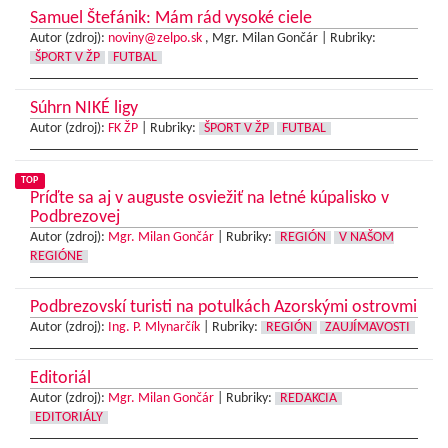
Samuel Štefánik: Mám rád vysoké ciele
Autor (zdroj):
noviny@zelpo.sk
, Mgr. Milan Gončár |
Rubriky:
ŠPORT V ŽP
FUTBAL
Súhrn NIKÉ ligy
Autor (zdroj):
FK ŽP
|
Rubriky:
ŠPORT V ŽP
FUTBAL
TOP
Príďte sa aj v auguste osviežiť na letné kúpalisko v
Podbrezovej
Autor (zdroj):
Mgr. Milan Gončár
|
Rubriky:
REGIÓN
V NAŠOM
REGIÓNE
Podbrezovskí turisti na potulkách Azorskými ostrovmi
Autor (zdroj):
Ing. P. Mlynarčík
|
Rubriky:
REGIÓN
ZAUJÍMAVOSTI
Editoriál
Autor (zdroj):
Mgr. Milan Gončár
|
Rubriky:
REDAKCIA
EDITORIÁLY