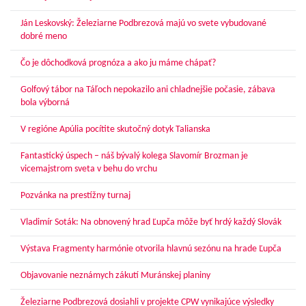
Ján Leskovský: Železiarne Podbrezová majú vo svete vybudované
dobré meno
Čo je dôchodková prognóza a ako ju máme chápať?
Golfový tábor na Táľoch nepokazilo ani chladnejšie počasie, zábava
bola výborná
V regióne Apúlia pocítite skutočný dotyk Talianska
Fantastický úspech – náš bývalý kolega Slavomír Brozman je
vicemajstrom sveta v behu do vrchu
Pozvánka na prestížny turnaj
Vladimír Soták: Na obnovený hrad Ľupča môže byť hrdý každý Slovák
Výstava Fragmenty harmónie otvorila hlavnú sezónu na hrade Ľupča
Objavovanie neznámych zákutí Muránskej planiny
Železiarne Podbrezová dosiahli v projekte CPW vynikajúce výsledky