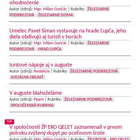
ohodnotenie
Autor (zdroj):
Mgr. Milan Gončár
|
Rubriky:
ŽELEZIARNE
PODBREZOVÁ
ŽELEZIARNE DOMA
Umelec Pavel Siman vystavuje na hrade Ľupča, jeho
diela obdivujú aj turisti v horách
Autor (zdroj):
Mgr. Milan Gončár
|
Rubriky:
ŽELEZIARNE
PODBREZOVÁ
HRAD ĽUPČA
Iontové nápoje aj v auguste
Autor (zdroj):
Redakcia
|
Rubriky:
ŽELEZIARNE PODBREZOVÁ
SOCIÁLNA OBLASŤ
V auguste blahoželáme
Autor (zdroj):
Ppam
|
Rubriky:
ŽELEZIARNE PODBREZOVÁ
SPOLOČENSKÁ RUBRIKA
TOP
V spoločnosti ŽP EKO QELET zaznamenali v prvom
polroku zvýšený dopyt po oceľovom šrote
Autor (zdroj):
Mgr. Milan Gončár
|
Rubriky:
ŽP GROUP
EKO QELET