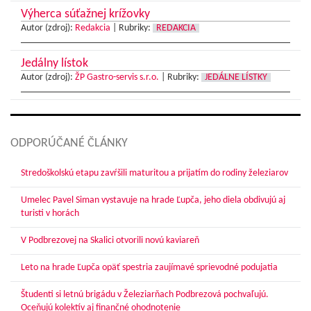
Výherca súťažnej krížovky
Autor (zdroj):
Redakcia
|
Rubriky:
REDAKCIA
Jedálny lístok
Autor (zdroj):
ŽP Gastro-servis s.r.o.
|
Rubriky:
JEDÁLNE LÍSTKY
ODPORÚČANÉ ČLÁNKY
Stredoškolskú etapu zavŕšili maturitou a prijatím do rodiny železiarov
Umelec Pavel Siman vystavuje na hrade Ľupča, jeho diela obdivujú aj
turisti v horách
V Podbrezovej na Skalici otvorili novú kaviareň
Leto na hrade Ľupča opäť spestria zaujímavé sprievodné podujatia
Študenti si letnú brigádu v Železiarňach Podbrezová pochvaľujú.
Oceňujú kolektív aj finančné ohodnotenie