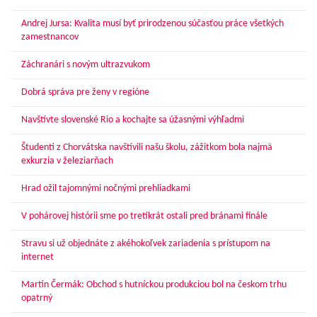
Andrej Jursa: Kvalita musí byť prirodzenou súčasťou práce všetkých
zamestnancov
Záchranári s novým ultrazvukom
Dobrá správa pre ženy v regióne
Navštívte slovenské Rio a kochajte sa úžasnými výhľadmi
Študenti z Chorvátska navštívili našu školu, zážitkom bola najmä
exkurzia v železiarňach
Hrad ožil tajomnými nočnými prehliadkami
V pohárovej histórii sme po tretíkrát ostali pred bránami finále
Stravu si už objednáte z akéhokoľvek zariadenia s prístupom na
internet
Martin Čermák: Obchod s hutníckou produkciou bol na českom trhu
opatrný