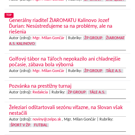
TOP
Generálny riaditeľ ŽIAROMATU Kalinovo Jozef
Ďurian: Nesústreďujeme sa na problémy, ale na
riešenia
Autor (zdroj):
Mgr. Milan Gončár
|
Rubriky:
ŽP GROUP
ŽIAROMAT
A.S. KALINOVO
Golfový tábor na Táľoch nepokazilo ani chladnejšie
počasie, zábava bola výborná
Autor (zdroj):
Mgr. Milan Gončár
|
Rubriky:
ŽP GROUP
TÁLE A.S.
Pozvánka na prestížny turnaj
Autor (zdroj):
Redakcia
|
Rubriky:
ŽP GROUP
TÁLE A.S.
Železiari odštartovali sezónu víťazne, na Slovan však
nestačili
Autor (zdroj):
noviny@zelpo.sk
, Mgr. Milan Gončár |
Rubriky:
ŠPORT V ŽP
FUTBAL