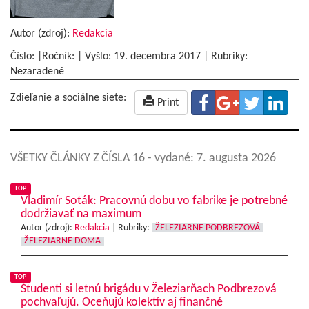
Autor (zdroj):
Redakcia
Číslo: |Ročník: | Vyšlo:
19. decembra 2017
|
Rubriky:
Nezaradené
Zdieľanie a sociálne siete:
Print
VŠETKY ČLÁNKY Z ČÍSLA 16
- vydané: 7. augusta 2026
TOP
Vladimír Soták: Pracovnú dobu vo fabrike je potrebné
dodržiavať na maximum
Autor (zdroj):
Redakcia
|
Rubriky:
ŽELEZIARNE PODBREZOVÁ
ŽELEZIARNE DOMA
TOP
Študenti si letnú brigádu v Železiarňach Podbrezová
pochvaľujú. Oceňujú kolektív aj finančné