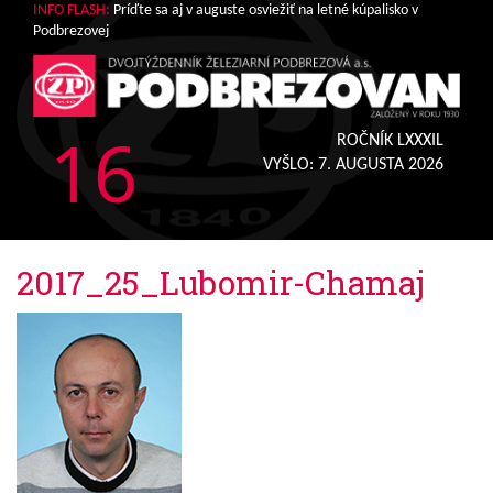
INFO FLASH:
Príďte sa aj v auguste osviežiť na letné kúpalisko v
Podbrezovej
16
ROČNÍK LXXXIL
VYŠLO:
7. AUGUSTA 2026
2017_25_Lubomir-Chamaj