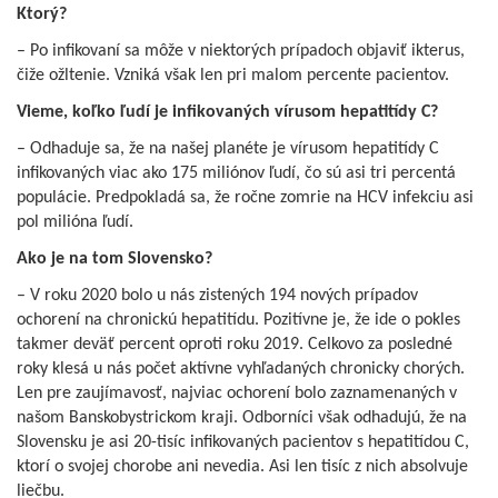
Ktorý?
– Po infikovaní sa môže v niektorých prípadoch objaviť ikterus,
čiže ožltenie. Vzniká však len pri malom percente pacientov.
Vieme, koľko ľudí je infikovaných vírusom hepatitídy C?
– Odhaduje sa, že na našej planéte je vírusom hepatitídy C
infikovaných viac ako 175 miliónov ľudí, čo sú asi tri percentá
populácie. Predpokladá sa, že ročne zomrie na HCV infekciu asi
pol milióna ľudí.
Ako je na tom Slovensko?
– V roku 2020 bolo u nás zistených 194 nových prípadov
ochorení na chronickú hepatitídu. Pozitívne je, že ide o pokles
takmer deväť percent oproti roku 2019. Celkovo za posledné
roky klesá u nás počet aktívne vyhľadaných chronicky chorých.
Len pre zaujímavosť, najviac ochorení bolo zaznamenaných v
našom Banskobystrickom kraji. Odborníci však odhadujú, že na
Slovensku je asi 20-tisíc infikovaných pacientov s hepatitídou C,
ktorí o svojej chorobe ani nevedia. Asi len tisíc z nich absolvuje
liečbu.