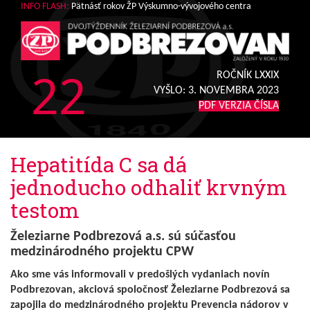
INFO FLASH:
Pätnásť rokov ŽP Výskumno-vývojového centra
22
ROČNÍK LXXIX
VYŠLO:
3. NOVEMBRA 2023
PDF VERZIA ČÍSLA
Hepatitída C sa dá
jednoducho odhaliť krvným
testom
Železiarne Podbrezová a.s. sú súčasťou
medzinárodného projektu CPW
Ako sme vás informovali v predošlých vydaniach novín
Podbrezovan, akciová spoločnosť Železiarne Podbrezová sa
zapojila do medzinárodného projektu Prevencia nádorov v