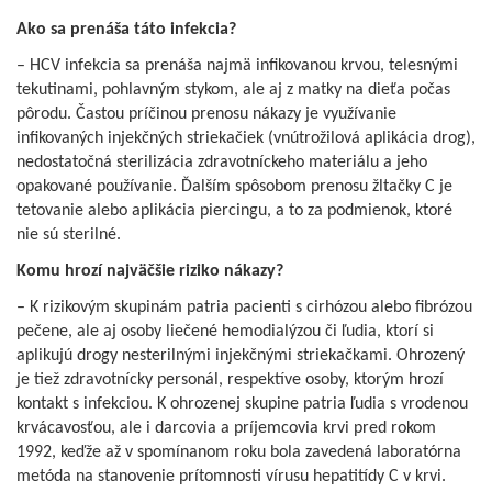
Ako sa prenáša táto infekcia?
– HCV infekcia sa prenáša najmä infikovanou krvou, telesnými
tekutinami, pohlavným stykom, ale aj z matky na dieťa počas
pôrodu. Častou príčinou prenosu nákazy je využívanie
infikovaných injekčných striekačiek (vnútrožilová aplikácia drog),
nedostatočná sterilizácia zdravotníckeho materiálu a jeho
opakované používanie. Ďalším spôsobom prenosu žltačky C je
tetovanie alebo aplikácia piercingu, a to za podmienok, ktoré
nie sú sterilné.
Komu hrozí najväčšie riziko nákazy?
– K rizikovým skupinám patria pacienti s cirhózou alebo fibrózou
pečene, ale aj osoby liečené hemodialýzou či ľudia, ktorí si
aplikujú drogy nesterilnými injekčnými striekačkami. Ohrozený
je tiež zdravotnícky personál, respektíve osoby, ktorým hrozí
kontakt s infekciou. K ohrozenej skupine patria ľudia s vrodenou
krvácavosťou, ale i darcovia a príjemcovia krvi pred rokom
1992, keďže až v spomínanom roku bola zavedená laboratórna
metóda na stanovenie prítomnosti vírusu hepatitídy C v krvi.