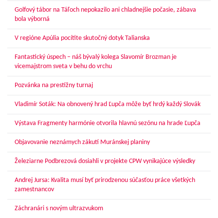
Golfový tábor na Táľoch nepokazilo ani chladnejšie počasie, zábava
bola výborná
V regióne Apúlia pocítite skutočný dotyk Talianska
Fantastický úspech – náš bývalý kolega Slavomír Brozman je
vicemajstrom sveta v behu do vrchu
Pozvánka na prestížny turnaj
Vladimír Soták: Na obnovený hrad Ľupča môže byť hrdý každý Slovák
Výstava Fragmenty harmónie otvorila hlavnú sezónu na hrade Ľupča
Objavovanie neznámych zákutí Muránskej planiny
Železiarne Podbrezová dosiahli v projekte CPW vynikajúce výsledky
Andrej Jursa: Kvalita musí byť prirodzenou súčasťou práce všetkých
zamestnancov
Záchranári s novým ultrazvukom