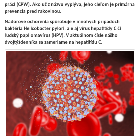
práci (CPW). Ako už z názvu vyplýva, jeho cieľom je primárna
prevencia pred rakovinou.
Nádorové ochorenia spôsobuje v mnohých prípadoch
baktéria Helicobacter pylori, ale aj vírus hepatitídy C či
ľudský papilomavírus (HPV). V aktuálnom čísle nášho
dvojtýždenníka sa zameriame na hepatitídu C.