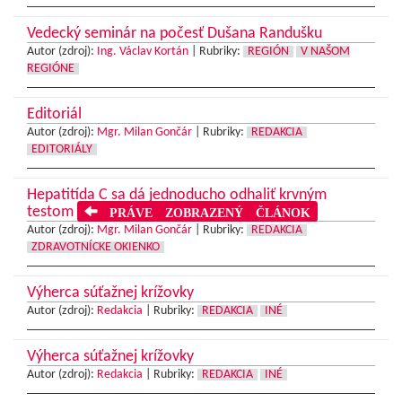
Vedecký seminár na počesť Dušana Randušku
Autor (zdroj):
Ing. Václav Kortán
|
Rubriky:
REGIÓN
V NAŠOM
REGIÓNE
Editoriál
Autor (zdroj):
Mgr. Milan Gončár
|
Rubriky:
REDAKCIA
EDITORIÁLY
Hepatitída C sa dá jednoducho odhaliť krvným
testom
PRÁVE ZOBRAZENÝ ČLÁNOK
Autor (zdroj):
Mgr. Milan Gončár
|
Rubriky:
REDAKCIA
ZDRAVOTNÍCKE OKIENKO
Výherca súťažnej krížovky
Autor (zdroj):
Redakcia
|
Rubriky:
REDAKCIA
INÉ
Výherca súťažnej krížovky
Autor (zdroj):
Redakcia
|
Rubriky:
REDAKCIA
INÉ