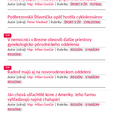
Autor (zdroj):
Mgr. Milan Gončár
|
Rubriky:
ŠPORT V ŽP
FUTBAL
Podbrezovská Štiavnička opäť hostila cyklokrosárov
Autor (zdroj):
Peter Medveď
|
Rubriky:
ŠPORT V ŽP
CYKLISTIKA
TOP
V nemocnici v Brezne obnovili ďalšie priestory
gynekologicko-pôrodníckeho oddelenia
Autor (zdroj):
Mgr. Milan Gončár
|
Rubriky:
REGIÓN
V NAŠOM
REGIÓNE
TOP
Radosť majú aj na novorodeneckom oddelení
Autor (zdroj):
Mgr. Milan Gončár
|
Rubriky:
REGIÓN
V NAŠOM
REGIÓNE
Ján chová ušľachtilé kone z Ameriky. Jeho farmu
vyhľadávajú najmä chalupári
Autor (zdroj):
Mgr. Milan Gončár
|
Rubriky:
REGIÓN
V NAŠOM
REGIÓNE