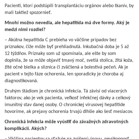
Pacienti, ktorí podstúpili transplantáciu orgánov alebo tkanív, by
mali taktiež spozornieť.
Mnohí možno nevedia, ale hepatitída má dve formy. Aký je
medzi nimi rozdiel?
– Akútna hepatitída C prebieha vo väčšine prípadov bez
príznakov, čiže môže byť prehliadnutá. Inkubačná doba je 5 až
12 týždňov. Príznaky som už spomínala, ale ešte by som
doplnila, že sa môže objaviť tmavý moč, svetlá stolica, žltá koža,
žlté očné bielka a sliznica či zväčšená a bolestivá pečeň. Ak je
pacient v tejto fáze ochorenia, len sporadicky je choroba aj
diagnostikovaná.
Druhým štádiom je chronická infekcia. Tá závisí od viacerých
faktorov, ako je vek pacienta, veľkosť infekčnej dávky a celkový
imunitný stav danej osoby. O chronickej vírusovej hepatitíde
hovoríme, ak prejavy ochorenia trvajú dlhšie ako šesť mesiacov.
Chronická infekcia môže vyústiť do závažných zdravotných
komplikácií. Akých?