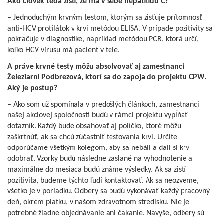
Ako človek teda zistí, že má v sebe hepatitídu C?
– Jednoduchým krvným testom, ktorým sa zisťuje prítomnosť
anti-HCV protilátok v krvi metódou ELISA. V prípade pozitivity sa
pokračuje v diagnostike, napríklad metódou PCR, ktorá určí,
koľko HCV vírusu má pacient v tele.
A práve krvné testy môžu absolvovať aj zamestnanci
Železiarní Podbrezová, ktorí sa do zapoja do projektu CPW.
Aký je postup?
– Ako som už spomínala v predošlých článkoch, zamestnanci
našej akciovej spoločnosti budú v rámci projektu vypĺňať
dotazník. Každý bude obsahovať aj políčko, ktoré môžu
zaškrtnúť, ak sa chcú zúčastniť testovania krvi. Určite
odporúčame všetkým kolegom, aby sa nebáli a dali si krv
odobrať. Vzorky budú následne zaslané na vyhodnotenie a
maximálne do mesiaca budú známe výsledky. Ak sa zistí
pozitivita, budeme týchto ľudí kontaktovať. Ak sa neozveme,
všetko je v poriadku. Odbery sa budú vykonávať každý pracovný
deň, okrem piatku, v našom zdravotnom stredisku. Nie je
potrebné žiadne objednávanie ani čakanie. Navyše, odbery sú