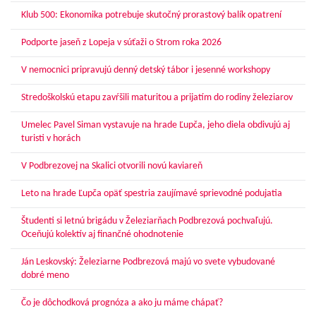
Klub 500: Ekonomika potrebuje skutočný prorastový balík opatrení
Podporte jaseň z Lopeja v súťaži o Strom roka 2026
V nemocnici pripravujú denný detský tábor i jesenné workshopy
Stredoškolskú etapu zavŕšili maturitou a prijatím do rodiny železiarov
Umelec Pavel Siman vystavuje na hrade Ľupča, jeho diela obdivujú aj
turisti v horách
V Podbrezovej na Skalici otvorili novú kaviareň
Leto na hrade Ľupča opäť spestria zaujímavé sprievodné podujatia
Študenti si letnú brigádu v Železiarňach Podbrezová pochvaľujú.
Oceňujú kolektív aj finančné ohodnotenie
Ján Leskovský: Železiarne Podbrezová majú vo svete vybudované
dobré meno
Čo je dôchodková prognóza a ako ju máme chápať?