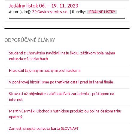
Jedálny lístok 06. – 19. 11. 2023
Autor (zdroj):
ŽP Gastro-servis s.r.o.
|
Rubriky:
JEDÁLNE LÍSTKY
ODPORÚČANÉ ČLÁNKY
Študenti z Chorvátska navštívili našu školu, zážitkom bola najmä
exkurzia v železiarňach
Hrad ožil tajomnými nočnými prehliadkami
V pohárovej histórii sme po tretíkrát ostali pred bránami finále
Stravu si už objednáte z akéhokoľvek zariadenia s prístupom na
internet
Martin Čermák: Obchod s hutníckou produkciou bol na českom trhu
opatrný
Zamestnanecká palivová karta SLOVNAFT