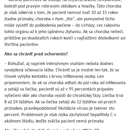
– Väčšina pacientov sa sťažuje na zvýšenú únavu, nevýkonnosť,
bolesti pod pravým rebrovým oblúkom a hnačky. Táto choroba
je však zákerná v tom, že pacient nemusí mať 10 až 15 rokov
žiadne príznaky, choroba v ňom „tlie“, ale pomyselné ticho
môže vyústiť do poškodenia pečene – do cirhózy, cez rakovinu
tohto orgánu až k jeho úplnému zlyhaniu. Ak sa choroba nelieči,
približne po dvadsiatich rokoch končí s najťažšími dôsledkami asi
štvrtina pacientov.
Ako sa chrániť pred ochorením?
– Bohužiaľ, aj napriek intenzívnym snahám nebola dodnes
vynájdená očkovacia látka. Chrániť sa je možné len tak, že sa
človek vyhýba kontaktu s krvou infikovanej osoby. Len
pripomeniem, že ak sa choroba odhalí do pol roka od infikovania
a zaháji sa liečba, pacienti sú až v 95 percentách prípadov
vyliečení skôr ako choroba vyústi do chronickej fázy. Liečba trvá
8 až 24 týždňov. Ak sa liečba zaháji do 12 týždňov od prvých
príznakov, pravdepodobnosť likvidácie vírusu je takmer sto
percent. Problémom je však nízka záchytnosť hepatitídy C v
akútnom štádiu, keďže zväčša pacient nemá príznaky.