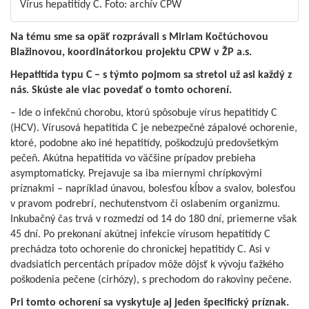
Vírus hepatitídy C. Foto: archív CPW
Na tému sme sa opäť rozprávali s Miriam Kočtúchovou
Blažinovou, koordinátorkou projektu CPW v ŽP a.s.
Hepatitída typu C – s týmto pojmom sa stretol už asi každý z
nás. Skúste ale viac povedať o tomto ochorení.
– Ide o infekčnú chorobu, ktorú spôsobuje vírus hepatitídy C
(HCV). Vírusová hepatitída C je nebezpečné zápalové ochorenie,
ktoré, podobne ako iné hepatitídy, poškodzujú predovšetkým
pečeň. Akútna hepatitída vo väčšine prípadov prebieha
asymptomaticky. Prejavuje sa iba miernymi chrípkovými
príznakmi – napríklad únavou, bolesťou kĺbov a svalov, bolesťou
v pravom podrebrí, nechutenstvom či oslabením organizmu.
Inkubačný čas trvá v rozmedzí od 14 do 180 dní, priemerne však
45 dní. Po prekonaní akútnej infekcie vírusom hepatitídy C
prechádza toto ochorenie do chronickej hepatitídy C. Asi v
dvadsiatich percentách prípadov môže dôjsť k vývoju ťažkého
poškodenia pečene (cirhózy), s prechodom do rakoviny pečene.
Pri tomto ochorení sa vyskytuje aj jeden špecifický príznak.