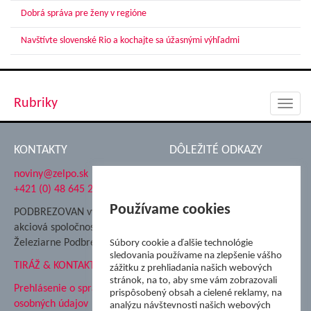
Dobrá správa pre ženy v regióne
Navštívte slovenské Rio a kochajte sa úžasnými výhľadmi
Rubriky
Toggl
navig
KONTAKTY
DÔLEŽITÉ ODKAZY
noviny@zelpo.sk
Hrad Ľupča
+421 (0) 48 645 2711
Súkromná spojená škola ŽP
Nadácia Železiarne
Používame cookies
PODBREZOVAN vydáva
Podbrezová
akciová spoločnosť
Hutnícke múzeum
Železiarne Podbrezová
Súbory cookie a ďalšie technológie
ŽP Informatika s.r.o.
sledovania používame na zlepšenie vášho
TIRÁŽ & KONTAKT
ŠK Železiarne Podbrezová
zážitku z prehliadania našich webových
stránok, na to, aby sme vám zobrazovali
Tále a.s.
Prehlásenie o spracovaní
prispôsobený obsah a cielené reklamy, na
osobných údajov
analýzu návštevnosti našich webových