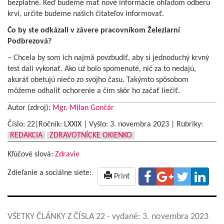
bezplatné. Keď budeme mať nové informácie ohľadom odberu
krvi, určite budeme našich čitateľov informovať.
Čo by ste odkázali v závere pracovníkom Železiarní
Podbrezová?
– Chcela by som ich najmä povzbudiť, aby si jednoduchý krvný
test dali vykonať. Ako už bolo spomenuté, nič za to nedajú,
akurát obetujú niečo zo svojho času. Takýmto spôsobom
môžeme odhaliť ochorenie a čím skôr ho začať liečiť.
Autor (zdroj):
Mgr. Milan Gončár
Číslo: 22|Ročník: LXXIX | Vyšlo:
3. novembra 2023
|
Rubriky:
REDAKCIA
ZDRAVOTNÍCKE OKIENKO
Kľúčové slová:
Zdravie
Zdieľanie a sociálne siete:
Print
VŠETKY ČLÁNKY Z ČÍSLA 22
- vydané: 3. novembra 2023