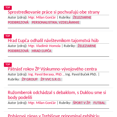
TOP
Sprostredkovanie práce si pochvaľujú obe strany
Autor (zdroj):
Mgr. Milan Gončár
|
Rubriky:
ŽELEZIARNE
PODBREZOVÁ
PERSONALISTIKA, VZDELÁVANIE
TOP
Hrad Ľupča odhalil návštevníkom tajomstvá húb
Autor (zdroj):
Mgr. Vladimír Homola
|
Rubriky:
ŽELEZIARNE
PODBREZOVÁ
HRAD ĽUPČA
TOP
Pätnásť rokov ŽP Výskumno-vývojového centra
Autor (zdroj):
Ing. Pavol Beraxa, PhD.
, Ing. Pavol Buček PhD. |
Rubriky:
ŽP GROUP
ŽP VVC S.R.O.
Ružomberok odchádzal s debaklom, s Duklou sme si
body podelili
Autor (zdroj):
Mgr. Milan Gončár
|
Rubriky:
ŠPORT V ŽP
FUTBAL
Pohárový zápas v Trebišove pripomínal exhibíciu