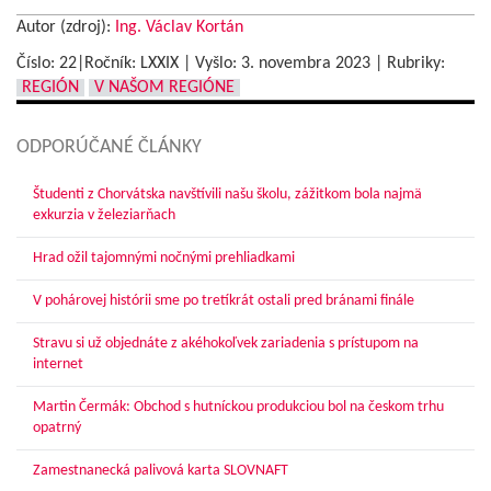
Autor (zdroj):
Ing. Václav Kortán
Číslo: 22|Ročník: LXXIX | Vyšlo:
3. novembra 2023
|
Rubriky:
REGIÓN
V NAŠOM REGIÓNE
ODPORÚČANÉ ČLÁNKY
Študenti z Chorvátska navštívili našu školu, zážitkom bola najmä
exkurzia v železiarňach
Hrad ožil tajomnými nočnými prehliadkami
V pohárovej histórii sme po tretíkrát ostali pred bránami finále
Stravu si už objednáte z akéhokoľvek zariadenia s prístupom na
internet
Martin Čermák: Obchod s hutníckou produkciou bol na českom trhu
opatrný
Zamestnanecká palivová karta SLOVNAFT