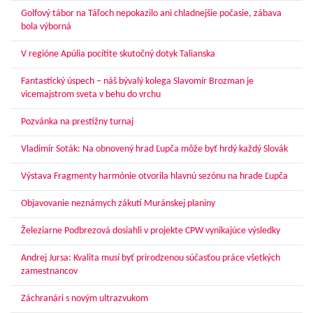
Golfový tábor na Táľoch nepokazilo ani chladnejšie počasie, zábava
bola výborná
V regióne Apúlia pocítite skutočný dotyk Talianska
Fantastický úspech – náš bývalý kolega Slavomír Brozman je
vicemajstrom sveta v behu do vrchu
Pozvánka na prestížny turnaj
Vladimír Soták: Na obnovený hrad Ľupča môže byť hrdý každý Slovák
Výstava Fragmenty harmónie otvorila hlavnú sezónu na hrade Ľupča
Objavovanie neznámych zákutí Muránskej planiny
Železiarne Podbrezová dosiahli v projekte CPW vynikajúce výsledky
Andrej Jursa: Kvalita musí byť prirodzenou súčasťou práce všetkých
zamestnancov
Záchranári s novým ultrazvukom