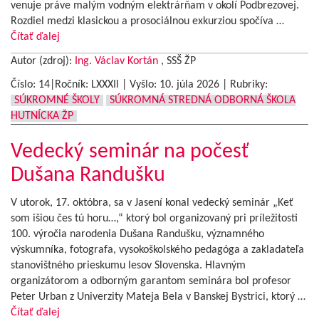
venuje práve malým vodným elektrárňam v okolí Podbrezovej.
Rozdiel medzi klasickou a prosociálnou exkurziou spočíva …
Čítať ďalej
Autor (zdroj):
Ing. Václav Kortán
, SSŠ ŽP
Číslo: 14|Ročník: LXXXIl | Vyšlo:
10. júla 2026
|
Rubriky:
SÚKROMNÉ ŠKOLY
SÚKROMNÁ STREDNÁ ODBORNÁ ŠKOLA
HUTNÍCKA ŽP
Vedecký seminár na počesť
Dušana Randušku
V utorok, 17. októbra, sa v Jasení konal vedecký seminár „Keť
som išiou čes tú horu…,“ ktorý bol organizovaný pri príležitosti
100. výročia narodenia Dušana Randušku, významného
výskumníka, fotografa, vysokoškolského pedagóga a zakladateľa
stanovištného prieskumu lesov Slovenska. Hlavným
organizátorom a odborným garantom seminára bol profesor
Peter Urban z Univerzity Mateja Bela v Banskej Bystrici, ktorý …
Čítať ďalej