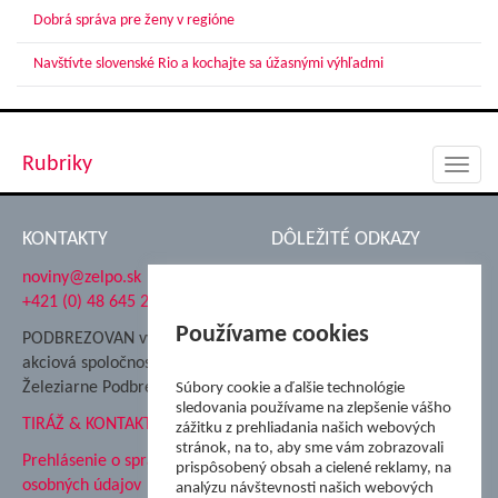
Dobrá správa pre ženy v regióne
Navštívte slovenské Rio a kochajte sa úžasnými výhľadmi
Rubriky
Toggl
navig
KONTAKTY
DÔLEŽITÉ ODKAZY
noviny@zelpo.sk
Hrad Ľupča
+421 (0) 48 645 2711
Súkromná spojená škola ŽP
Nadácia Železiarne
Používame cookies
PODBREZOVAN vydáva
Podbrezová
akciová spoločnosť
Hutnícke múzeum
Železiarne Podbrezová
Súbory cookie a ďalšie technológie
ŽP Informatika s.r.o.
sledovania používame na zlepšenie vášho
TIRÁŽ & KONTAKT
ŠK Železiarne Podbrezová
zážitku z prehliadania našich webových
stránok, na to, aby sme vám zobrazovali
Tále a.s.
Prehlásenie o spracovaní
prispôsobený obsah a cielené reklamy, na
osobných údajov
analýzu návštevnosti našich webových