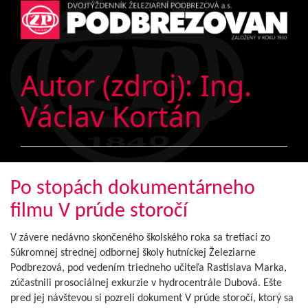
Autor (zdroj):
Ing.
Václav Kortán
Po stopách dokumentárneho
filmu V prúde storočí
V závere nedávno skončeného školského roka sa tretiaci zo
Súkromnej strednej odbornej školy hutníckej Železiarne
Podbrezová, pod vedením triedneho učiteľa Rastislava Marka,
zúčastnili prosociálnej exkurzie v hydrocentrále Dubová. Ešte
pred jej návštevou si pozreli dokument V prúde storočí, ktorý sa