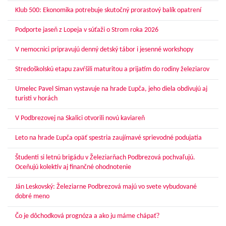
Klub 500: Ekonomika potrebuje skutočný prorastový balík opatrení
Podporte jaseň z Lopeja v súťaži o Strom roka 2026
V nemocnici pripravujú denný detský tábor i jesenné workshopy
Stredoškolskú etapu zavŕšili maturitou a prijatím do rodiny železiarov
Umelec Pavel Siman vystavuje na hrade Ľupča, jeho diela obdivujú aj
turisti v horách
V Podbrezovej na Skalici otvorili novú kaviareň
Leto na hrade Ľupča opäť spestria zaujímavé sprievodné podujatia
Študenti si letnú brigádu v Železiarňach Podbrezová pochvaľujú.
Oceňujú kolektív aj finančné ohodnotenie
Ján Leskovský: Železiarne Podbrezová majú vo svete vybudované
dobré meno
Čo je dôchodková prognóza a ako ju máme chápať?