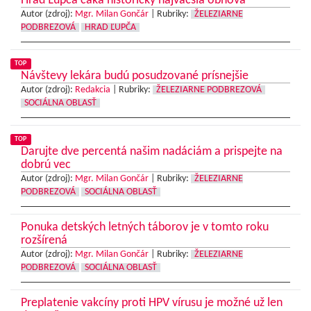
Hrad Ľupča čaká historicky najväčšia obnova
Autor (zdroj):
Mgr. Milan Gončár
|
Rubriky:
ŽELEZIARNE
PODBREZOVÁ
HRAD ĽUPČA
TOP
Návštevy lekára budú posudzované prísnejšie
Autor (zdroj):
Redakcia
|
Rubriky:
ŽELEZIARNE PODBREZOVÁ
SOCIÁLNA OBLASŤ
TOP
Darujte dve percentá našim nadáciám a prispejte na
dobrú vec
Autor (zdroj):
Mgr. Milan Gončár
|
Rubriky:
ŽELEZIARNE
PODBREZOVÁ
SOCIÁLNA OBLASŤ
Ponuka detských letných táborov je v tomto roku
rozšírená
Autor (zdroj):
Mgr. Milan Gončár
|
Rubriky:
ŽELEZIARNE
PODBREZOVÁ
SOCIÁLNA OBLASŤ
Preplatenie vakcíny proti HPV vírusu je možné už len