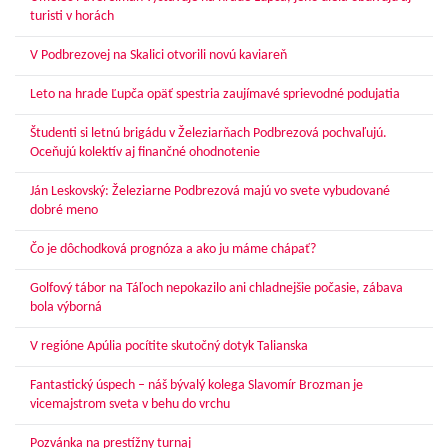
turisti v horách
V Podbrezovej na Skalici otvorili novú kaviareň
Leto na hrade Ľupča opäť spestria zaujímavé sprievodné podujatia
Študenti si letnú brigádu v Železiarňach Podbrezová pochvaľujú.
Oceňujú kolektív aj finančné ohodnotenie
Ján Leskovský: Železiarne Podbrezová majú vo svete vybudované
dobré meno
Čo je dôchodková prognóza a ako ju máme chápať?
Golfový tábor na Táľoch nepokazilo ani chladnejšie počasie, zábava
bola výborná
V regióne Apúlia pocítite skutočný dotyk Talianska
Fantastický úspech – náš bývalý kolega Slavomír Brozman je
vicemajstrom sveta v behu do vrchu
Pozvánka na prestížny turnaj