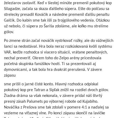
železiarov zastaviť. Keď v šiestej minúte premenil pokutový kop
Silagadze, začala sa skaza ďalšieho súpera. Ešte do polčasu sa
strelecky presadil Kováčik a následne premenil ďalšiu penaltu
Galčík. Do kabín sme tak išli za trojgólového vedenia. Otázkou
už nebolo, či súpera zo Šariša zdoláme, ale koľko mu strelíme
gólov.
Po zmene strán začal nováčik vystrkovať rožky, ale do vážnejších
šancí sa nedostával. Hra bola neraz rozkúskovaná kvôli systému
VAR, keďže rozhodca si viacero situácií, vrátane penaltových,
nechal preveriť. Okrem toho do Zelpo arény pricestovala
početná skupinka fanúšikov hostí. Tí sa prezentovali aj
dymovnicami, a tak bola hra dvakrát prerušená. V závere
zápasu
sme prišli o jarné čisté konto. Hlavný rozhodca odpískal
pokutový kop pre Tatran a Sipľak znížil na rozdiel dvoch gólov.
Žiadna dráma sa však nekonala, v závere pridal náš štvrtý
presný zásah Palumets po výbornej robote od Kujabiho.
Nováčika z Prešova sme tak zdolali v pomere 4:1 a naďalej sa
vezieme na víťaznej vlne. Po konci zápasu skončil na lavičke