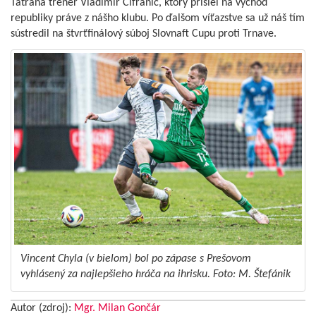
Tatrana tréner Vladimír Cifranič, ktorý prišiel na východ
republiky práve z nášho klubu. Po ďalšom víťazstve sa už náš tím
sústredil na štvrťfinálový súboj Slovnaft Cupu proti Trnave.
Vincent Chyla (v bielom) bol po zápase s Prešovom
vyhlásený za najlepšieho hráča na ihrisku. Foto: M. Štefánik
Autor (zdroj):
Mgr. Milan Gončár