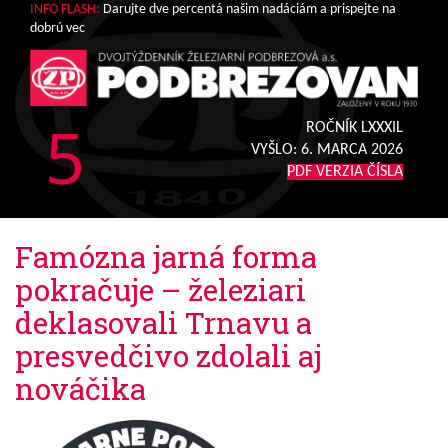
INFO FLASH:
Darujte dve percentá našim nadáciám a prispejte na
dobrú vec
5
ROČNÍK LXXXIL
VYŠLO:
6. MARCA 2026
PDF VERZIA ČÍSLA
Famózna jarná forma
pokračuje – železiari
deklasovali Trnavu a
presvedčivo zdolali aj
nováčika