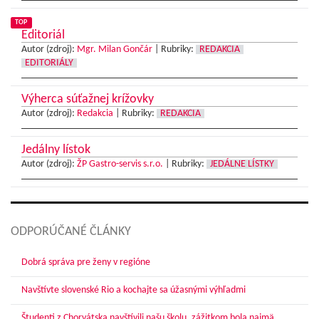
TOP
Editoriál
Autor (zdroj):
Mgr. Milan Gončár
|
Rubriky:
REDAKCIA
EDITORIÁLY
Výherca súťažnej krížovky
Autor (zdroj):
Redakcia
|
Rubriky:
REDAKCIA
Jedálny lístok
Autor (zdroj):
ŽP Gastro-servis s.r.o.
|
Rubriky:
JEDÁLNE LÍSTKY
ODPORÚČANÉ ČLÁNKY
Dobrá správa pre ženy v regióne
Navštívte slovenské Rio a kochajte sa úžasnými výhľadmi
Študenti z Chorvátska navštívili našu školu, zážitkom bola najmä