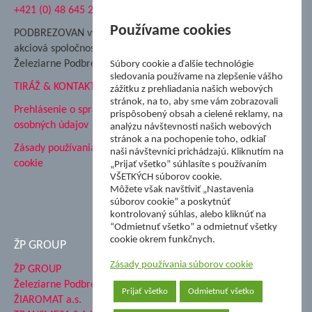
+421 (0) 48 645 2711
Súkromná spojená škola ŽP
Nadácia Železiarne
Používame cookies
PODBREZOVAN vydáva
Podbrezová
akciová spoločnosť
Hutnícke múzeum
Železiarne Podbrezová
Súbory cookie a ďalšie technológie
ŽP Informatika s.r.o.
sledovania používame na zlepšenie vášho
TIRÁŽ & KONTAKT
ŠK Železiarne Podbrezová
zážitku z prehliadania našich webových
stránok, na to, aby sme vám zobrazovali
Tále a.s.
Prehlásenie o spracovaní
prispôsobený obsah a cielené reklamy, na
osobných údajov
analýzu návštevnosti našich webových
stránok a na pochopenie toho, odkiaľ
Zásady používania súborov
naši návštevníci prichádzajú. Kliknutím na
cookie
„Prijať všetko” súhlasíte s používaním
VŠETKÝCH súborov cookie.
Môžete však navštíviť „Nastavenia
súborov cookie” a poskytnúť
kontrolovaný súhlas, alebo kliknúť na
“Odmietnuť všetko” a odmietnuť všetky
cookie okrem funkčnych.
ŽP GROUP
Zásady používania súborov cookie
ŽP GROUP
Železiarne Podbrezová a.s.
Prijať všetko
Odmietnuť všetko
ŽIAROMAT a.s.