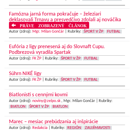
Famózna jarná forma pokračuje – železiari
deklasovali Trnavu a presvedčivo zdolali aj nováčika
PRÁVE ZOBRAZENÝ ČLÁNOK
Autor (zdroj):
Mgr. Milan Gončár
|
Rubriky:
ŠPORT V ŽP
FUTBAL
Eufória z ligy prenesená aj do Slovnaft Cupu.
Podbrezová vyradila Spartak
Autor (zdroj):
FK ŽP
|
Rubriky:
ŠPORT V ŽP
FUTBAL
Súhrn NIKÉ ligy
Autor (zdroj):
FK ŽP
|
Rubriky:
ŠPORT V ŽP
FUTBAL
Biatlonisti s cennými kovmi
Autor (zdroj):
noviny@zelpo.sk
, Mgr. Milan Gončár |
Rubriky:
BIATLON
ŠPORT V ŽP
BIATLON
Marec – mesiac prebúdzania aj inšpirácie
Autor (zdroj):
Redakcia
|
Rubriky:
REGIÓN
ZAUJÍMAVOSTI