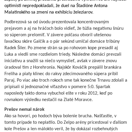
optimisti nepredpokladali, že duel na Štadióne Antona
Malatinského sa zmení na exhibíciu železiarov.
Podbrezová sa od úvodu prezentovala koncentrovaným
prejavom a aj na hráčoch bolo vidieť, že túžia negatívnu šnúru
so súperom prelomiť. V závere polčasu otvoril utešenou
ľavačkou skóre Galčík a o pár sekúnd umlčal domáce tribúny
Radek Šiler. Po zmene strán sa po rohovom kope presadil aj
Luka a viedli sme rozdielom triedy. Následne domáci prevzali
iniciatívu a snažili sa niečo vymyslieť, avšak v závere znovu
úradoval tím z Horehronia. Najskôr Kováčik prepálil brankára
Freliha a piaty klinec do rakvy zdecimovaného súpera pribil
Paraj. Po viac ako troch rokoch sme tak konečne Trnavu zdolali a
pripísali si jednoznačné víťazstvo v pomere 5:0. Spartak
naposledy takto doma vybuchol ešte v roku 2012, keď po
rovnakom výsledku nestačil na Zlaté Moravce.
Prešov nemal nárok
Ako sa hovorí, po hodoch býva bolenie brucha. Našťastie, v
tomto prípade to neplatilo. Do Zelpo arény pricestoval v ďalšom
kole Prešov a len málokto veril, že by dokázal rozbehnutých