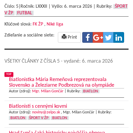
Číslo: 5|Ročník: LXXXIl | Vyšlo:
6. marca 2026
|
Rubriky:
ŠPORT
V ŽP
FUTBAL
Kľúčové slová:
FK ŽP
,
Niké liga
Zdieľanie a sociálne siete:
Print
VŠETKY ČLÁNKY Z ČÍSLA 5
- vydané: 6. marca 2026
TOP
Biatlonistka Mária Remeňová reprezentovala
Slovensko a Železiarne Podbrezová na olympiáde
Autor (zdroj):
Mgr. Milan Gončár
|
Rubriky:
BIATLON
Biatlonisti s cennými kovmi
Autor (zdroj):
noviny@zelpo.sk
, Mgr. Milan Gončár |
Rubriky:
BIATLON
ŠPORT V ŽP
BIATLON