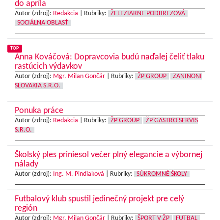
do apríla
Autor (zdroj):
Redakcia
|
Rubriky:
ŽELEZIARNE PODBREZOVÁ
SOCIÁLNA OBLASŤ
TOP
Anna Kováčová: Dopravcovia budú naďalej čeliť tlaku
rastúcich výdavkov
Autor (zdroj):
Mgr. Milan Gončár
|
Rubriky:
ŽP GROUP
ZANINONI
SLOVAKIA S.R.O.
Ponuka práce
Autor (zdroj):
Redakcia
|
Rubriky:
ŽP GROUP
ŽP GASTRO SERVIS
S.R.O.
Školský ples priniesol večer plný elegancie a výbornej
nálady
Autor (zdroj):
Ing. M. Pindiaková
|
Rubriky:
SÚKROMNÉ ŠKOLY
Futbalový klub spustil jedinečný projekt pre celý
región
Autor (zdroj):
Mgr. Milan Gončár
|
Rubriky:
ŠPORT V ŽP
FUTBAL