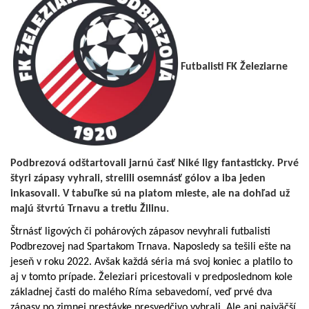
Futbalisti FK Železiarne
Podbrezová odštartovali jarnú časť Niké ligy fantasticky. Prvé
štyri zápasy vyhrali, strelili osemnásť gólov a iba jeden
inkasovali. V tabuľke sú na piatom mieste, ale na dohľad už
majú štvrtú Trnavu a tretiu Žilinu.
Štrnásť ligových či pohárových zápasov nevyhrali futbalisti
Podbrezovej nad Spartakom Trnava. Naposledy sa tešili ešte na
jeseň v roku 2022. Avšak každá séria má svoj koniec a platilo to
aj v tomto prípade. Železiari pricestovali v predposlednom kole
základnej časti do malého Ríma sebavedomí, veď prvé dva
zápasy po zimnej prestávke presvedčivo vyhrali. Ale ani najväčší