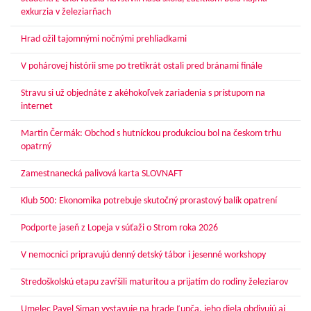
exkurzia v železiarňach
Hrad ožil tajomnými nočnými prehliadkami
V pohárovej histórii sme po tretíkrát ostali pred bránami finále
Stravu si už objednáte z akéhokoľvek zariadenia s prístupom na
internet
Martin Čermák: Obchod s hutníckou produkciou bol na českom trhu
opatrný
Zamestnanecká palivová karta SLOVNAFT
Klub 500: Ekonomika potrebuje skutočný prorastový balík opatrení
Podporte jaseň z Lopeja v súťaži o Strom roka 2026
V nemocnici pripravujú denný detský tábor i jesenné workshopy
Stredoškolskú etapu zavŕšili maturitou a prijatím do rodiny železiarov
Umelec Pavel Siman vystavuje na hrade Ľupča, jeho diela obdivujú aj