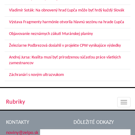
Vladimír Soták: Na obnovený hrad Ľupča môže byť hrdý každý Slovák
Výstava Fragmenty harmónie otvorila hlavnú sezónu na hrade Ľupča
Objavovanie neznámych zákutí Muránskej planiny
Železiarne Podbrezová dosiahli v projekte CPW vynikajúce výsledky
Andrej Jursa: Kvalita musí byť prirodzenou súčasťou práce všetkých
zamestnancov
Záchranári s novým ultrazvukom
Rubriky
Toggl
navig
KONTAKTY
DÔLEŽITÉ ODKAZY
noviny@zelpo.sk
Hrad Ľupča