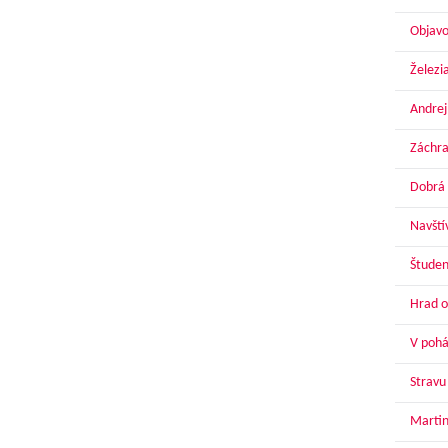
Objavo
Železi
Andrej
Záchra
Dobrá 
Navští
Študen
Hrad o
V pohár
Stravu
Martin