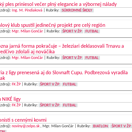
ký ples priniesol večer plný elegancie a výbornej nálady
(zdroj):
Ing. M. Pindiaková
|
Rubriky:
SÚKROMNÉ ŠKOLY
lový klub spustil jedinečný projekt pre celý región
(zdroj):
Mgr. Milan Gončár
|
Rubriky:
ŠPORT V ŽP
FUTBAL
na jarná forma pokračuje – železiari deklasovali Trnavu a
edčivo zdolali aj nováčika
(zdroj):
Mgr. Milan Gončár
|
Rubriky:
ŠPORT V ŽP
FUTBAL
ia z ligy prenesená aj do Slovnaft Cupu. Podbrezová vyradila
tak
(zdroj):
FK ŽP
|
Rubriky:
ŠPORT V ŽP
FUTBAL
 NIKÉ ligy
(zdroj):
FK ŽP
|
Rubriky:
ŠPORT V ŽP
FUTBAL
onisti s cennými kovmi
(zdroj):
noviny@zelpo.sk
, Mgr. Milan Gončár |
Rubriky:
BIATLON
ŠPORT V ŽP
LON