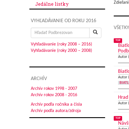
Zdieľani
Jedálne lístky
VYHĽADÁVANIE OD ROKU 2016
VŠETKY
Search
for:
TOP
Vyhľadávanie (roky 2008 – 2016)
Biatl
Vyhľadávanie (roky 2000 – 2008)
Podb
Autor 
Biatl
Autor 
ARCHÍV
BIAT
Archív rokov 1998 - 2007
Archív rokov 2008 - 2016
Hrad 
Autor 
Archív podľa ročníka a čísla
Archív podľa autora/zdroja
TOP
Návšt