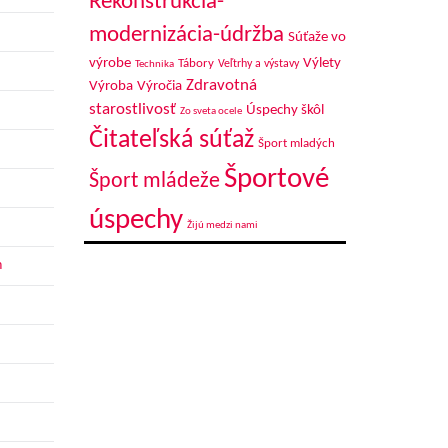
Rekonštrukcia-
modernizácia-údržba
Súťaže vo
výrobe
Výlety
Tábory
Veľtrhy a výstavy
Technika
Zdravotná
Výroba
Výročia
starostlivosť
Úspechy škôl
Zo sveta ocele
Čitateľská súťaž
Šport mladých
Športové
Šport mládeže
úspechy
Žijú medzi nami
h