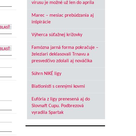
vírusu je možné už len do apríla
Marec – mesiac prebúdzania aj
inšpirácie
BLASŤ
Výherca súťažnej krížovky
Famózna jarná forma pokračuje –
BLASŤ
železiari deklasovali Trnavu a
presvedčivo zdolali aj nováčika
Súhrn NIKÉ ligy
Biatlonisti s cennými kovmi
Eufória z ligy prenesená aj do
Slovnaft Cupu. Podbrezová
vyradila Spartak