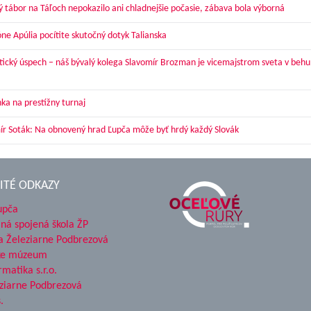
ý tábor na Táľoch nepokazilo ani chladnejšie počasie, zábava bola výborná
óne Apúlia pocítite skutočný dotyk Talianska
tický úspech – náš bývalý kolega Slavomír Brozman je vicemajstrom sveta v behu
ka na prestížny turnaj
ír Soták: Na obnovený hrad Ľupča môže byť hrdý každý Slovák
ITÉ ODKAZY
upča
ná spojená škola ŽP
a Železiarne Podbrezová
ke múzeum
rmatika s.r.o.
ziarne Podbrezová
.