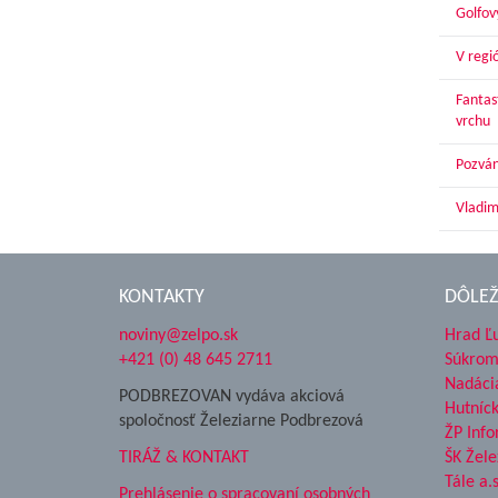
Golfov
V regi
Fantas
vrchu
Pozván
Vladim
KONTAKTY
DÔLEŽ
noviny@zelpo.sk
Hrad Ľ
+421 (0) 48 645 2711
Súkrom
Nadáci
PODBREZOVAN vydáva akciová
Hutníc
spoločnosť Železiarne Podbrezová
ŽP Info
TIRÁŽ & KONTAKT
ŠK Žele
Tále a.s
Prehlásenie o spracovaní osobných