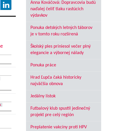
Anna Kováčová: Dopravcovia budú
naďalej čeliť tlaku rastúcich
výdavkov
Ponuka detských letných táborov
je v tomto roku rozšírená
ne
Školský ples priniesol večer plný
elegancie a výbornej nálady
Ponuka práce
Hrad Ľupča čaká historicky
najväčšia obnova
Jedálny lístok
A
Futbalový klub spustil jedinečný
projekt pre celý región
Preplatenie vakcíny proti HPV