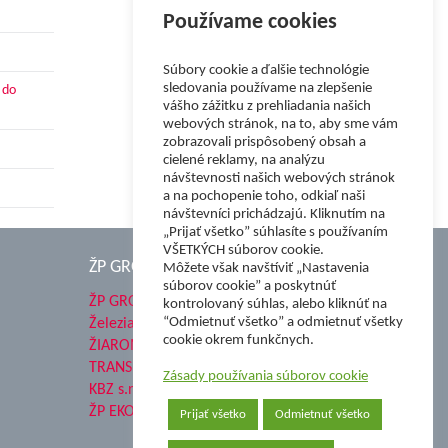
Používame cookies
Súbory cookie a ďalšie technológie
sledovania používame na zlepšenie
 do
vášho zážitku z prehliadania našich
webových stránok, na to, aby sme vám
zobrazovali prispôsobený obsah a
cielené reklamy, na analýzu
návštevnosti našich webových stránok
a na pochopenie toho, odkiaľ naši
návštevníci prichádzajú. Kliknutím na
„Prijať všetko” súhlasíte s používaním
VŠETKÝCH súborov cookie.
ŽP GROUP
Môžete však navštíviť „Nastavenia
súborov cookie” a poskytnúť
ŽP GROUP
kontrolovaný súhlas, alebo kliknúť na
“Odmietnuť všetko” a odmietnuť všetky
Železiarne Podbrezová a.s.
cookie okrem funkčnych.
ŽIAROMAT a.s.
TRANSMESA S.A.U.
Zásady používania súborov cookie
KBZ s.r.o.
ŽP EKO QELET a.s.
Prijať všetko
Odmietnuť všetko