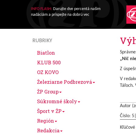
INFO FLASH:
Darujte dve percentá našim
nadáciám a prispejte na dobrú vec
Výh
RUBRIKY
Biatlon
Správne 
„Nič ni
KLUB 500
Z úspešn
OZ KOVO
V redakc
Železiarne Podbrezová
Táľoch. 
ŽP Group
Súkromné školy
Autor (z
Šport v ŽP
Číslo: 5
Región
Kľúčové
Redakcia