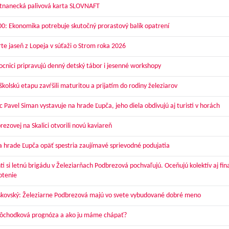
nanecká palivová karta SLOVNAFT
00: Ekonomika potrebuje skutočný prorastový balík opatrení
te jaseň z Lopeja v súťaži o Strom roka 2026
cnici pripravujú denný detský tábor i jesenné workshopy
kolskú etapu zavŕšili maturitou a prijatím do rodiny železiarov
 Pavel Siman vystavuje na hrade Ľupča, jeho diela obdivujú aj turisti v horách
ezovej na Skalici otvorili novú kaviareň
a hrade Ľupča opäť spestria zaujímavé sprievodné podujatia
ti si letnú brigádu v Železiarňach Podbrezová pochvaľujú. Oceňujú kolektív aj fi
otenie
skovský: Železiarne Podbrezová majú vo svete vybudované dobré meno
dôchodková prognóza a ako ju máme chápať?