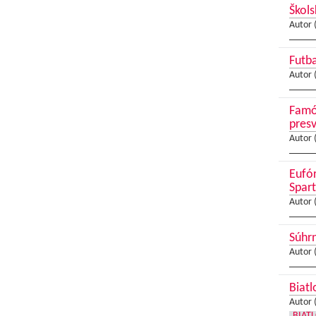
Škols
Autor 
Futba
Autor 
Famóz
presv
Autor 
Eufór
Spar
Autor 
Súhrn
Autor 
Biatl
Autor 
BIAT