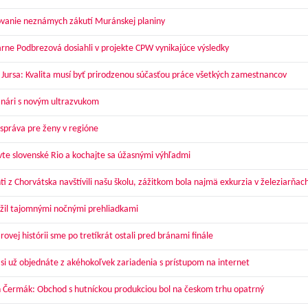
vanie neznámych zákutí Muránskej planiny
arne Podbrezová dosiahli v projekte CPW vynikajúce výsledky
 Jursa: Kvalita musí byť prirodzenou súčasťou práce všetkých zamestnancov
nári s novým ultrazvukom
správa pre ženy v regióne
vte slovenské Rio a kochajte sa úžasnými výhľadmi
ti z Chorvátska navštívili našu školu, zážitkom bola najmä exkurzia v železiarňac
žil tajomnými nočnými prehliadkami
ovej histórii sme po tretíkrát ostali pred bránami finále
 si už objednáte z akéhokoľvek zariadenia s prístupom na internet
 Čermák: Obchod s hutníckou produkciou bol na českom trhu opatrný