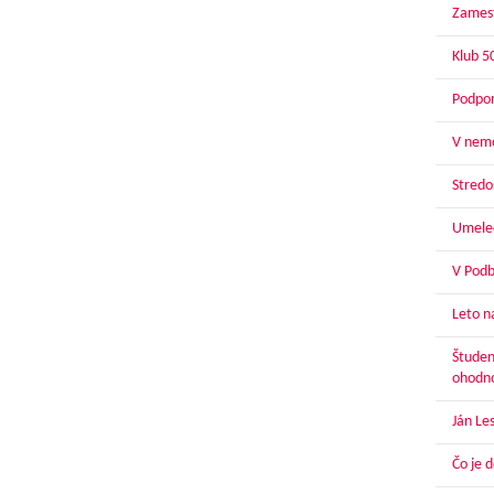
Zamest
Klub 5
Podpor
V nemo
Stredoš
Umelec
V Podbr
Leto n
Študen
ohodn
Ján Le
Čo je 