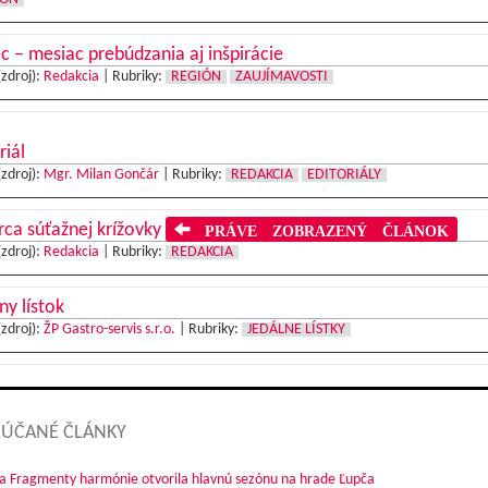
 – mesiac prebúdzania aj inšpirácie
(zdroj):
Redakcia
|
Rubriky:
REGIÓN
ZAUJÍMAVOSTI
riál
(zdroj):
Mgr. Milan Gončár
|
Rubriky:
REDAKCIA
EDITORIÁLY
ca súťažnej krížovky
PRÁVE ZOBRAZENÝ ČLÁNOK
(zdroj):
Redakcia
|
Rubriky:
REDAKCIA
ny lístok
(zdroj):
ŽP Gastro-servis s.r.o.
|
Rubriky:
JEDÁLNE LÍSTKY
ÚČANÉ ČLÁNKY
a Fragmenty harmónie otvorila hlavnú sezónu na hrade Ľupča