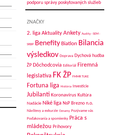
podporu správy poskytovaných služieb
ZNAČKY
Aktuality
Ankety
2. liga
Audity - SEM -
Bilancia
Benefity
Biatlon
SRBP
výsledkov
Dychová hudba
Doprava
Firemná
Dôchodcovia
ŽP
Editoriál
FK ŽP
legislatíva
FMMR TUKE
Fortuna liga
Investície
História
Jubilanti
Koronavírus
Kultúra
Niké liga
NsP Brezno n.o.
Nadácie
Návštevy a exkurzie
Pozývame vás
Oznamy
Práca s
Poďakovania a spomienky
mládežou
Príhovory