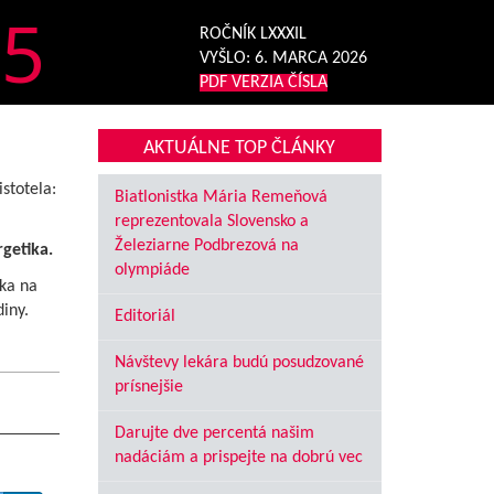
5
ROČNÍK LXXXIL
VYŠLO:
6. MARCA 2026
PDF VERZIA ČÍSLA
AKTUÁLNE TOP ČLÁNKY
istotela:
Biatlonistka Mária Remeňová
reprezentovala Slovensko a
Železiarne Podbrezová na
getika.
olympiáde
ska na
iny.
Editoriál
Návštevy lekára budú posudzované
prísnejšie
Darujte dve percentá našim
nadáciám a prispejte na dobrú vec