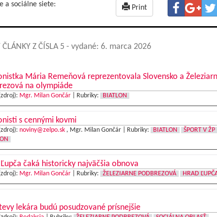
e a sociálne siete:
Print
 ČLÁNKY Z ČÍSLA 5
- vydané: 6. marca 2026
onistka Mária Remeňová reprezentovala Slovensko a Železiar
rezová na olympiáde
(zdroj):
Mgr. Milan Gončár
|
Rubriky:
BIATLON
onisti s cennými kovmi
(zdroj):
noviny@zelpo.sk
, Mgr. Milan Gončár |
Rubriky:
BIATLON
ŠPORT V ŽP
LON
Ľupča čaká historicky najväčšia obnova
(zdroj):
Mgr. Milan Gončár
|
Rubriky:
ŽELEZIARNE PODBREZOVÁ
HRAD ĽUPČ
evy lekára budú posudzované prísnejšie