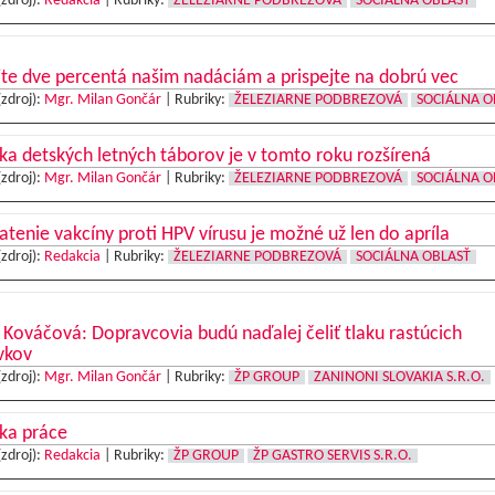
(zdroj):
Redakcia
|
Rubriky:
ŽELEZIARNE PODBREZOVÁ
SOCIÁLNA OBLASŤ
te dve percentá našim nadáciám a prispejte na dobrú vec
(zdroj):
Mgr. Milan Gončár
|
Rubriky:
ŽELEZIARNE PODBREZOVÁ
SOCIÁLNA O
a detských letných táborov je v tomto roku rozšírená
(zdroj):
Mgr. Milan Gončár
|
Rubriky:
ŽELEZIARNE PODBREZOVÁ
SOCIÁLNA O
atenie vakcíny proti HPV vírusu je možné už len do apríla
(zdroj):
Redakcia
|
Rubriky:
ŽELEZIARNE PODBREZOVÁ
SOCIÁLNA OBLASŤ
Kováčová: Dopravcovia budú naďalej čeliť tlaku rastúcich
vkov
(zdroj):
Mgr. Milan Gončár
|
Rubriky:
ŽP GROUP
ZANINONI SLOVAKIA S.R.O.
ka práce
(zdroj):
Redakcia
|
Rubriky:
ŽP GROUP
ŽP GASTRO SERVIS S.R.O.