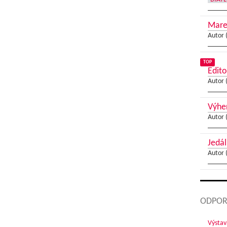
Marec
Autor 
TOP
Edito
Autor 
Výher
Autor 
Jedál
Autor 
ODPOR
Výstav