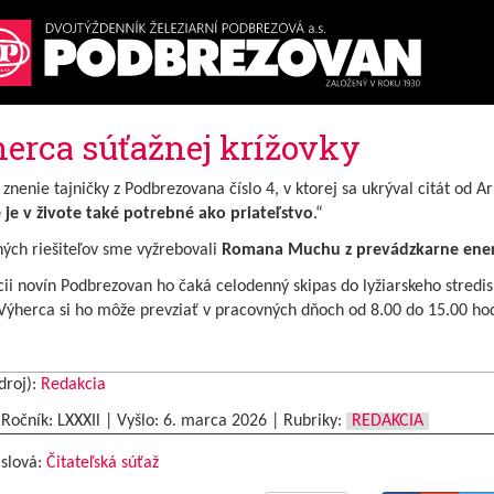
erca súťažnej krížovky
znenie tajničky z Podbrezovana číslo 4, v ktorej sa ukrýval citát od Ar
e je v živote také potrebné ako priateľstvo
.“
ých riešiteľov sme vyžrebovali
Romana Muchu z prevádzkarne ener
ii novín Podbrezovan ho čaká celodenný skipas do lyžiarskeho stredi
Výherca si ho môže prevziať v pracovných dňoch od 8.00 do 15.00 hod
droj):
Redakcia
|Ročník: LXXXIl | Vyšlo:
6. marca 2026
|
Rubriky:
REDAKCIA
 slová:
Čitateľská súťaž