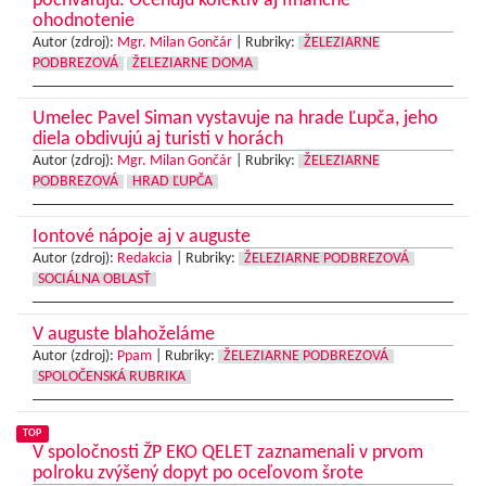
pochvaľujú. Oceňujú kolektív aj finančné
ohodnotenie
Autor (zdroj):
Mgr. Milan Gončár
|
Rubriky:
ŽELEZIARNE
PODBREZOVÁ
ŽELEZIARNE DOMA
Umelec Pavel Siman vystavuje na hrade Ľupča, jeho
diela obdivujú aj turisti v horách
Autor (zdroj):
Mgr. Milan Gončár
|
Rubriky:
ŽELEZIARNE
PODBREZOVÁ
HRAD ĽUPČA
Iontové nápoje aj v auguste
Autor (zdroj):
Redakcia
|
Rubriky:
ŽELEZIARNE PODBREZOVÁ
SOCIÁLNA OBLASŤ
V auguste blahoželáme
Autor (zdroj):
Ppam
|
Rubriky:
ŽELEZIARNE PODBREZOVÁ
SPOLOČENSKÁ RUBRIKA
TOP
V spoločnosti ŽP EKO QELET zaznamenali v prvom
polroku zvýšený dopyt po oceľovom šrote