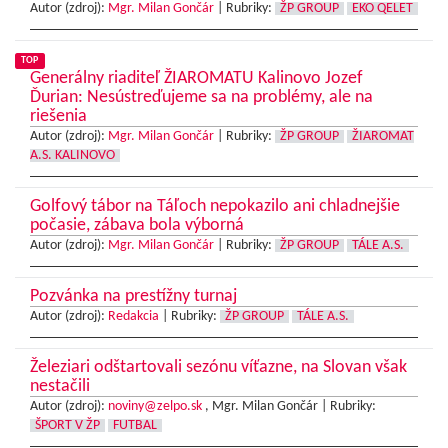
Autor (zdroj):
Mgr. Milan Gončár
|
Rubriky:
ŽP GROUP
EKO QELET
TOP
Generálny riaditeľ ŽIAROMATU Kalinovo Jozef
Ďurian: Nesústreďujeme sa na problémy, ale na
riešenia
Autor (zdroj):
Mgr. Milan Gončár
|
Rubriky:
ŽP GROUP
ŽIAROMAT
A.S. KALINOVO
Golfový tábor na Táľoch nepokazilo ani chladnejšie
počasie, zábava bola výborná
Autor (zdroj):
Mgr. Milan Gončár
|
Rubriky:
ŽP GROUP
TÁLE A.S.
Pozvánka na prestížny turnaj
Autor (zdroj):
Redakcia
|
Rubriky:
ŽP GROUP
TÁLE A.S.
Železiari odštartovali sezónu víťazne, na Slovan však
nestačili
Autor (zdroj):
noviny@zelpo.sk
, Mgr. Milan Gončár |
Rubriky:
ŠPORT V ŽP
FUTBAL