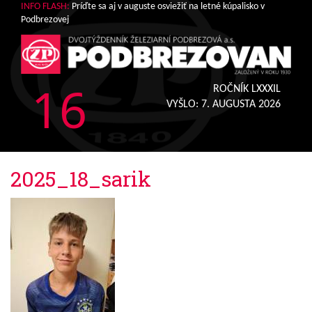
INFO FLASH:
Príďte sa aj v auguste osviežiť na letné kúpalisko v
Podbrezovej
16
ROČNÍK LXXXIL
VYŠLO:
7. AUGUSTA 2026
2025_18_sarik