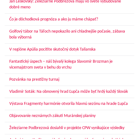
Ján Leskovský: Železiarne Podbrezová majú vo svete vybudované
dobré meno
Čo je dôchodková prognóza a ako ju máme chápať?
Golfový tábor na Táľoch nepokazilo ani chladnejšie počasie, zábava
bola výborná
V regióne Apúlia pocítite skutočný dotyk Talianska
Fantastický úspech – náš bývalý kolega Slavomír Brozman je
vicemajstrom sveta v behu do vrchu
Pozvánka na prestížny turnaj
Vladimír Soták: Na obnovený hrad Ľupča môže byť hrdý každý Slovák
Výstava Fragmenty harmónie otvorila hlavnú sezónu na hrade Ľupča
Objavovanie neznámych zákutí Muránskej planiny
Železiarne Podbrezová dosiahli v projekte CPW vynikajúce výsledky