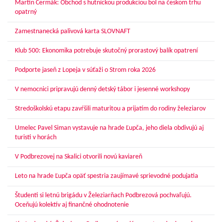
Martin Čermák: Obchod s hutníckou produkciou bol na českom trhu
opatrný
Zamestnanecká palivová karta SLOVNAFT
Klub 500: Ekonomika potrebuje skutočný prorastový balík opatrení
Podporte jaseň z Lopeja v súťaži o Strom roka 2026
V nemocnici pripravujú denný detský tábor i jesenné workshopy
Stredoškolskú etapu zavŕšili maturitou a prijatím do rodiny železiarov
Umelec Pavel Siman vystavuje na hrade Ľupča, jeho diela obdivujú aj
turisti v horách
V Podbrezovej na Skalici otvorili novú kaviareň
Leto na hrade Ľupča opäť spestria zaujímavé sprievodné podujatia
Študenti si letnú brigádu v Železiarňach Podbrezová pochvaľujú.
Oceňujú kolektív aj finančné ohodnotenie