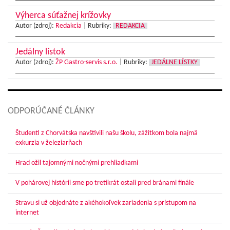
Výherca súťažnej krížovky
Autor (zdroj):
Redakcia
|
Rubriky:
REDAKCIA
Jedálny lístok
Autor (zdroj):
ŽP Gastro-servis s.r.o.
|
Rubriky:
JEDÁLNE LÍSTKY
ODPORÚČANÉ ČLÁNKY
Študenti z Chorvátska navštívili našu školu, zážitkom bola najmä
exkurzia v železiarňach
Hrad ožil tajomnými nočnými prehliadkami
V pohárovej histórii sme po tretíkrát ostali pred bránami finále
Stravu si už objednáte z akéhokoľvek zariadenia s prístupom na
internet