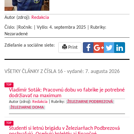
Autor (zdroj):
Redakcia
Číslo: |Ročník: | Vyšlo:
4. septembra 2025
|
Rubriky:
Nezaradené
Zdieľanie a sociálne siete:
Print
VŠETKY ČLÁNKY Z ČÍSLA 16
- vydané: 7. augusta 2026
TOP
Vladimír Soták: Pracovnú dobu vo fabrike je potrebné
dodržiavať na maximum
Autor (zdroj):
Redakcia
|
Rubriky:
ŽELEZIARNE PODBREZOVÁ
ŽELEZIARNE DOMA
TOP
Študenti si letnú brigádu v Železiarňach Podbrezová