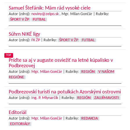
Samuel Štefánik: Mám rád vysoké ciele
Autor (zdroj):
noviny@zelpo.sk
, Mgr. Milan Gončár |
Rubriky:
ŠPORT V ŽP
FUTBAL
Súhrn NIKÉ ligy
Autor (zdroj):
FK ŽP
|
Rubriky:
ŠPORT V ŽP
FUTBAL
TOP
Príďte sa aj v auguste osviežiť na letné kúpalisko v
Podbrezovej
Autor (zdroj):
Mgr. Milan Gončár
|
Rubriky:
REGIÓN
V NAŠOM
REGIÓNE
Podbrezovskí turisti na potulkách Azorskými ostrovmi
Autor (zdroj):
Ing. P. Mlynarčík
|
Rubriky:
REGIÓN
ZAUJÍMAVOSTI
Editoriál
Autor (zdroj):
Mgr. Milan Gončár
|
Rubriky:
REDAKCIA
EDITORIÁLY