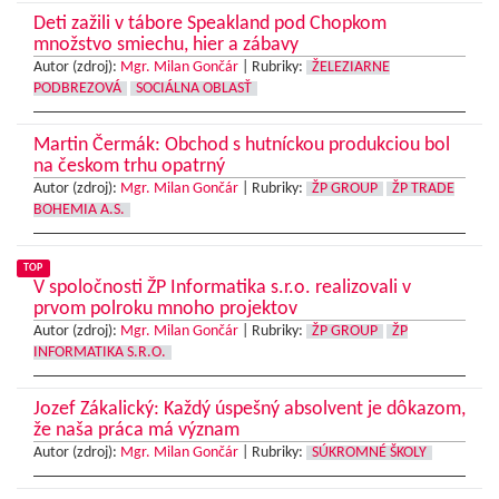
Deti zažili v tábore Speakland pod Chopkom
množstvo smiechu, hier a zábavy
Autor (zdroj):
Mgr. Milan Gončár
|
Rubriky:
ŽELEZIARNE
PODBREZOVÁ
SOCIÁLNA OBLASŤ
Martin Čermák: Obchod s hutníckou produkciou bol
na českom trhu opatrný
Autor (zdroj):
Mgr. Milan Gončár
|
Rubriky:
ŽP GROUP
ŽP TRADE
BOHEMIA A.S.
TOP
V spoločnosti ŽP Informatika s.r.o. realizovali v
prvom polroku mnoho projektov
Autor (zdroj):
Mgr. Milan Gončár
|
Rubriky:
ŽP GROUP
ŽP
INFORMATIKA S.R.O.
Jozef Zákalický: Každý úspešný absolvent je dôkazom,
že naša práca má význam
Autor (zdroj):
Mgr. Milan Gončár
|
Rubriky:
SÚKROMNÉ ŠKOLY