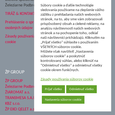
Hutnícke múzeum
Železiarne Podbrezová
Súbory cookie a ďalšie technológie
ŽP Informatika s.r.o.
sledovania používame na zlepšenie vášho
TIRÁŽ & KONTAKT
ŠK Železiarne Podbrezová
zážitku z prehliadania našich webových
stránok, na to, aby sme vám zobrazovali
Tále a.s.
Prehlásenie o spracovaní
prispôsobený obsah a cielené reklamy, na
osobných údajov
analýzu návštevnosti našich webových
stránok a na pochopenie toho, odkiaľ
Zásady používania súborov
naši návštevníci prichádzajú. Kliknutím na
cookie
„Prijať všetko” súhlasíte s používaním
VŠETKÝCH súborov cookie.
Môžete však navštíviť „Nastavenia
súborov cookie” a poskytnúť
kontrolovaný súhlas, alebo kliknúť na
“Odmietnuť všetko” a odmietnuť všetky
cookie okrem funkčnych.
ŽP GROUP
Zásady používania súborov cookie
ŽP GROUP
Železiarne Podbrezová a.s.
Prijať všetko
Odmietnuť všetko
ŽIAROMAT a.s.
TRANSMESA S.A.U.
Nastavenia súborov cookie
KBZ s.r.o.
ŽP EKO QELET a.s.