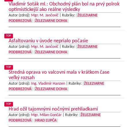
Vladimír Soták ml.: Obchodný plán bol na prvý polrok
optimistickejší ako reálne výsledky
Autor (zdroj):
Mgr. M. Jančovič
|
Rubriky:
ŽELEZIARNE
PODBREZOVÁ
ŽELEZIARNE DOMA
TOP
Asfaltovaniu v úvode neprialo počasie
Autor (zdroj):
Mgr. M. Jančovič
|
Rubriky:
ŽELEZIARNE
PODBREZOVÁ
ŽELEZIARNE DOMA
TOP
Stredná oprava vo valcovni mala v krátkom čase
veľký rozsah
Autor (zdroj):
Ing. Vladimír Hanzen
|
Rubriky:
ŽELEZIARNE
PODBREZOVÁ
ŽELEZIARNE DOMA
TOP
Hrad ožil tajomnými nočnými prehliadkami
Autor (zdroj):
Mgr. Milan Gončár
|
Rubriky:
ŽELEZIARNE
PODBREZOVÁ
HRAD ĽUPČA