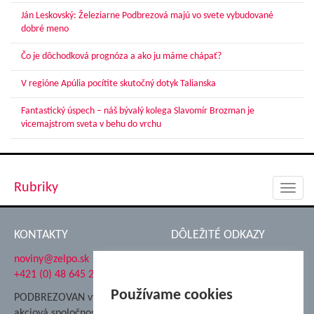
Ján Leskovský: Železiarne Podbrezová majú vo svete vybudované
dobré meno
Čo je dôchodková prognóza a ako ju máme chápať?
V regióne Apúlia pocítite skutočný dotyk Talianska
Fantastický úspech – náš bývalý kolega Slavomír Brozman je
vicemajstrom sveta v behu do vrchu
Rubriky
Toggl
navig
KONTAKTY
DÔLEŽITÉ ODKAZY
noviny@zelpo.sk
Hrad Ľupča
+421 (0) 48 645 2711
Súkromná spojená škola ŽP
Nadácia Železiarne
Používame cookies
PODBREZOVAN vydáva
Podbrezová
akciová spoločnosť