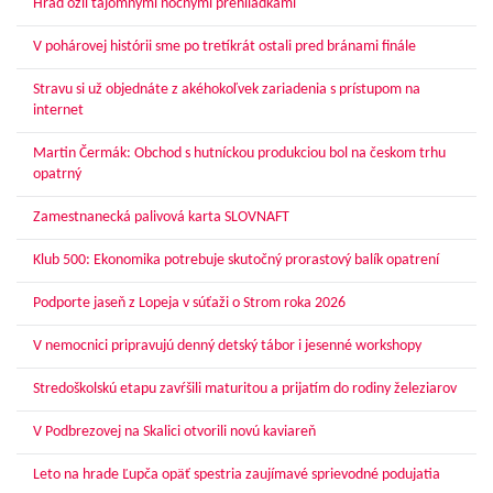
Hrad ožil tajomnými nočnými prehliadkami
V pohárovej histórii sme po tretíkrát ostali pred bránami finále
Stravu si už objednáte z akéhokoľvek zariadenia s prístupom na
internet
Martin Čermák: Obchod s hutníckou produkciou bol na českom trhu
opatrný
Zamestnanecká palivová karta SLOVNAFT
Klub 500: Ekonomika potrebuje skutočný prorastový balík opatrení
Podporte jaseň z Lopeja v súťaži o Strom roka 2026
V nemocnici pripravujú denný detský tábor i jesenné workshopy
Stredoškolskú etapu zavŕšili maturitou a prijatím do rodiny železiarov
V Podbrezovej na Skalici otvorili novú kaviareň
Leto na hrade Ľupča opäť spestria zaujímavé sprievodné podujatia