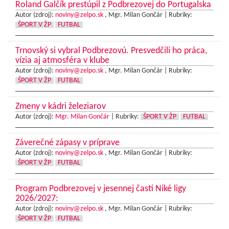
Roland Galčík prestúpil z Podbrezovej do Portugalska
Autor (zdroj):
noviny@zelpo.sk
, Mgr. Milan Gončár |
Rubriky:
ŠPORT V ŽP
FUTBAL
Trnovský si vybral Podbrezovú. Presvedčili ho práca,
vízia aj atmosféra v klube
Autor (zdroj):
noviny@zelpo.sk
, Mgr. Milan Gončár |
Rubriky:
ŠPORT V ŽP
FUTBAL
Zmeny v kádri železiarov
Autor (zdroj):
Mgr. Milan Gončár
|
Rubriky:
ŠPORT V ŽP
FUTBAL
Záverečné zápasy v príprave
Autor (zdroj):
noviny@zelpo.sk
, Mgr. Milan Gončár |
Rubriky:
ŠPORT V ŽP
FUTBAL
Program Podbrezovej v jesennej časti Niké ligy
2026/2027:
Autor (zdroj):
noviny@zelpo.sk
, Mgr. Milan Gončár |
Rubriky:
ŠPORT V ŽP
FUTBAL