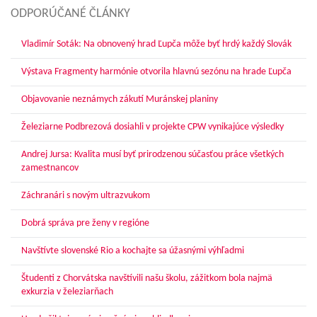
ODPORÚČANÉ ČLÁNKY
Vladimír Soták: Na obnovený hrad Ľupča môže byť hrdý každý Slovák
Výstava Fragmenty harmónie otvorila hlavnú sezónu na hrade Ľupča
Objavovanie neznámych zákutí Muránskej planiny
Železiarne Podbrezová dosiahli v projekte CPW vynikajúce výsledky
Andrej Jursa: Kvalita musí byť prirodzenou súčasťou práce všetkých
zamestnancov
Záchranári s novým ultrazvukom
Dobrá správa pre ženy v regióne
Navštívte slovenské Rio a kochajte sa úžasnými výhľadmi
Študenti z Chorvátska navštívili našu školu, zážitkom bola najmä
exkurzia v železiarňach