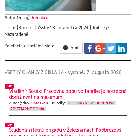
Autor (zdroj):
Redakcia
Číslo: |Ročník: | Vyšlo:
28. novembra 2024
|
Rubriky:
Nezaradené
Zdieľanie a sociálne siete:
Print
VŠETKY ČLÁNKY Z ČÍSLA 16
- vydané: 7. augusta 2026
TOP
Vladimír Soták: Pracovnú dobu vo fabrike je potrebné
dodržiavať na maximum
Autor (zdroj):
Redakcia
|
Rubriky:
ŽELEZIARNE PODBREZOVÁ
ŽELEZIARNE DOMA
TOP
Študenti si letnú brigádu v Železiarňach Podbrezová