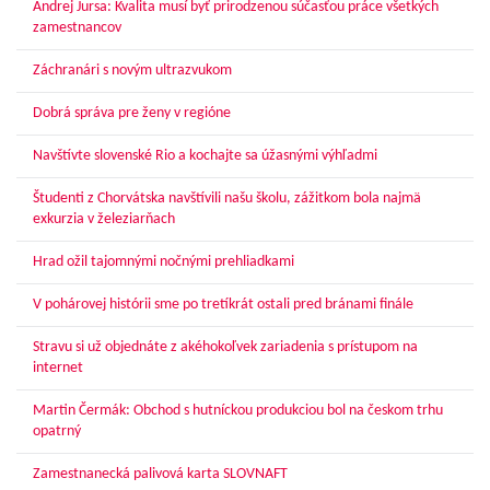
Andrej Jursa: Kvalita musí byť prirodzenou súčasťou práce všetkých
zamestnancov
Záchranári s novým ultrazvukom
Dobrá správa pre ženy v regióne
Navštívte slovenské Rio a kochajte sa úžasnými výhľadmi
Študenti z Chorvátska navštívili našu školu, zážitkom bola najmä
exkurzia v železiarňach
Hrad ožil tajomnými nočnými prehliadkami
V pohárovej histórii sme po tretíkrát ostali pred bránami finále
Stravu si už objednáte z akéhokoľvek zariadenia s prístupom na
internet
Martin Čermák: Obchod s hutníckou produkciou bol na českom trhu
opatrný
Zamestnanecká palivová karta SLOVNAFT