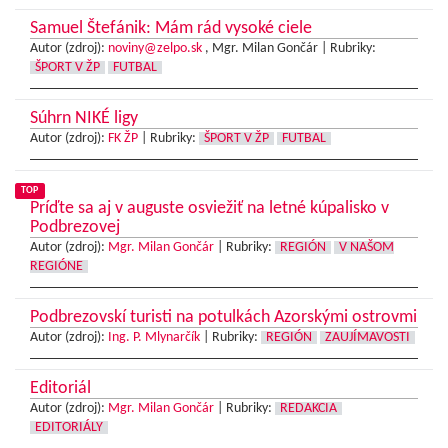
Samuel Štefánik: Mám rád vysoké ciele
Autor (zdroj):
noviny@zelpo.sk
, Mgr. Milan Gončár |
Rubriky:
ŠPORT V ŽP
FUTBAL
Súhrn NIKÉ ligy
Autor (zdroj):
FK ŽP
|
Rubriky:
ŠPORT V ŽP
FUTBAL
TOP
Príďte sa aj v auguste osviežiť na letné kúpalisko v
Podbrezovej
Autor (zdroj):
Mgr. Milan Gončár
|
Rubriky:
REGIÓN
V NAŠOM
REGIÓNE
Podbrezovskí turisti na potulkách Azorskými ostrovmi
Autor (zdroj):
Ing. P. Mlynarčík
|
Rubriky:
REGIÓN
ZAUJÍMAVOSTI
Editoriál
Autor (zdroj):
Mgr. Milan Gončár
|
Rubriky:
REDAKCIA
EDITORIÁLY