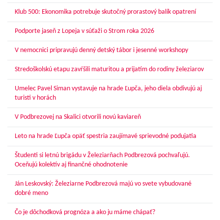
Klub 500: Ekonomika potrebuje skutočný prorastový balík opatrení
Podporte jaseň z Lopeja v súťaži o Strom roka 2026
V nemocnici pripravujú denný detský tábor i jesenné workshopy
Stredoškolskú etapu zavŕšili maturitou a prijatím do rodiny železiarov
Umelec Pavel Siman vystavuje na hrade Ľupča, jeho diela obdivujú aj
turisti v horách
V Podbrezovej na Skalici otvorili novú kaviareň
Leto na hrade Ľupča opäť spestria zaujímavé sprievodné podujatia
Študenti si letnú brigádu v Železiarňach Podbrezová pochvaľujú.
Oceňujú kolektív aj finančné ohodnotenie
Ján Leskovský: Železiarne Podbrezová majú vo svete vybudované
dobré meno
Čo je dôchodková prognóza a ako ju máme chápať?