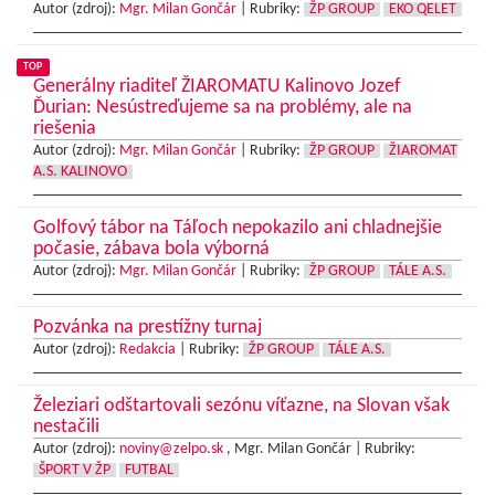
Autor (zdroj):
Mgr. Milan Gončár
|
Rubriky:
ŽP GROUP
EKO QELET
TOP
Generálny riaditeľ ŽIAROMATU Kalinovo Jozef
Ďurian: Nesústreďujeme sa na problémy, ale na
riešenia
Autor (zdroj):
Mgr. Milan Gončár
|
Rubriky:
ŽP GROUP
ŽIAROMAT
A.S. KALINOVO
Golfový tábor na Táľoch nepokazilo ani chladnejšie
počasie, zábava bola výborná
Autor (zdroj):
Mgr. Milan Gončár
|
Rubriky:
ŽP GROUP
TÁLE A.S.
Pozvánka na prestížny turnaj
Autor (zdroj):
Redakcia
|
Rubriky:
ŽP GROUP
TÁLE A.S.
Železiari odštartovali sezónu víťazne, na Slovan však
nestačili
Autor (zdroj):
noviny@zelpo.sk
, Mgr. Milan Gončár |
Rubriky:
ŠPORT V ŽP
FUTBAL