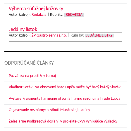
Výherca súťažnej krížovky
Autor (zdroj):
Redakcia
|
Rubriky:
REDAKCIA
Jedálny lístok
Autor (zdroj):
ŽP Gastro-servis s.r.o.
|
Rubriky:
JEDÁLNE LÍSTKY
ODPORÚČANÉ ČLÁNKY
Pozvánka na prestížny turnaj
Vladimír Soták: Na obnovený hrad Ľupča môže byť hrdý každý Slovák
Výstava Fragmenty harmónie otvorila hlavnú sezónu na hrade Ľupča
Objavovanie neznámych zákutí Muránskej planiny
Železiarne Podbrezová dosiahli v projekte CPW vynikajúce výsledky