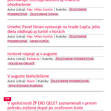
pochvaľujú. Oceňujú kolektív aj finančné
ohodnotenie
Autor (zdroj):
Mgr. Milan Gončár
|
Rubriky:
ŽELEZIARNE
PODBREZOVÁ
ŽELEZIARNE DOMA
Umelec Pavel Siman vystavuje na hrade Ľupča, jeho
diela obdivujú aj turisti v horách
Autor (zdroj):
Mgr. Milan Gončár
|
Rubriky:
ŽELEZIARNE
PODBREZOVÁ
HRAD ĽUPČA
Iontové nápoje aj v auguste
Autor (zdroj):
Redakcia
|
Rubriky:
ŽELEZIARNE PODBREZOVÁ
SOCIÁLNA OBLASŤ
V auguste blahoželáme
Autor (zdroj):
Ppam
|
Rubriky:
ŽELEZIARNE PODBREZOVÁ
SPOLOČENSKÁ RUBRIKA
TOP
V spoločnosti ŽP EKO QELET zaznamenali v prvom
polroku zvýšený dopyt po oceľovom šrote