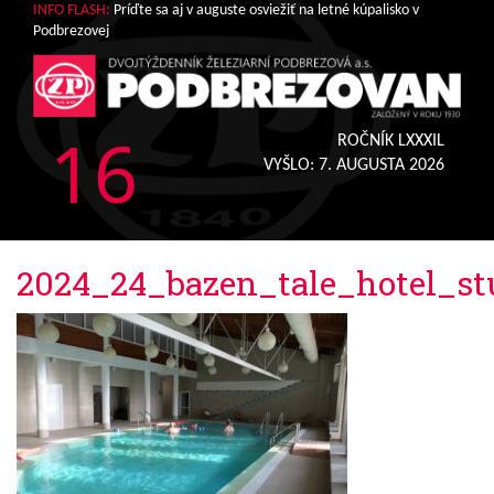
INFO FLASH:
Príďte sa aj v auguste osviežiť na letné kúpalisko v
Podbrezovej
16
ROČNÍK LXXXIL
VYŠLO:
7. AUGUSTA 2026
2024_24_bazen_tale_hotel_st