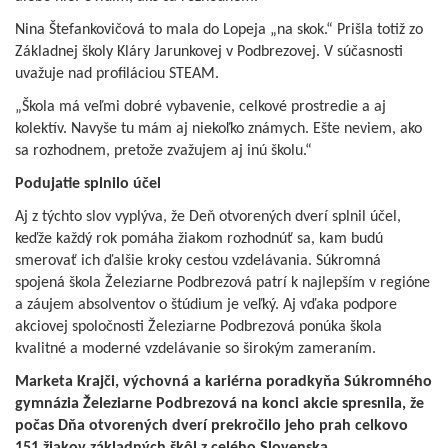
Nina Štefankovičová to mala do Lopeja „na skok.“ Prišla totiž zo
Základnej školy Kláry Jarunkovej v Podbrezovej. V súčasnosti
uvažuje nad profiláciou STEAM.
„Škola má veľmi dobré vybavenie, celkové prostredie a aj
kolektív. Navyše tu mám aj niekoľko známych. Ešte neviem, ako
sa rozhodnem, pretože zvažujem aj inú školu.“
Podujatie splnilo účel
Aj z týchto slov vyplýva, že Deň otvorených dverí splnil účel,
keďže každý rok pomáha žiakom rozhodnúť sa, kam budú
smerovať ich ďalšie kroky cestou vzdelávania. Súkromná
spojená škola Železiarne Podbrezová patrí k najlepším v regióne
a záujem absolventov o štúdium je veľký. Aj vďaka podpore
akciovej spoločnosti Železiarne Podbrezová ponúka škola
kvalitné a moderné vzdelávanie so širokým zameraním.
Marketa Krajči, výchovná a kariérna poradkyňa Súkromného
gymnázia Železiarne Podbrezová na konci akcie spresnila, že
počas Dňa otvorených dverí prekročilo jeho prah celkovo