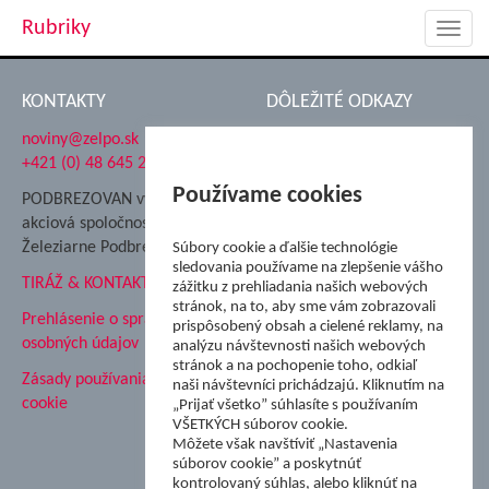
Rubriky
Toggl
navig
KONTAKTY
DÔLEŽITÉ ODKAZY
noviny@zelpo.sk
Hrad Ľupča
+421 (0) 48 645 2711
Súkromná spojená škola ŽP
Nadácia Železiarne
Používame cookies
PODBREZOVAN vydáva
Podbrezová
akciová spoločnosť
Hutnícke múzeum
Železiarne Podbrezová
Súbory cookie a ďalšie technológie
ŽP Informatika s.r.o.
sledovania používame na zlepšenie vášho
TIRÁŽ & KONTAKT
ŠK Železiarne Podbrezová
zážitku z prehliadania našich webových
stránok, na to, aby sme vám zobrazovali
Tále a.s.
Prehlásenie o spracovaní
prispôsobený obsah a cielené reklamy, na
osobných údajov
analýzu návštevnosti našich webových
stránok a na pochopenie toho, odkiaľ
Zásady používania súborov
naši návštevníci prichádzajú. Kliknutím na
cookie
„Prijať všetko” súhlasíte s používaním
VŠETKÝCH súborov cookie.
Môžete však navštíviť „Nastavenia
súborov cookie” a poskytnúť
kontrolovaný súhlas, alebo kliknúť na