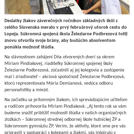
Desiatky žiakov záverečných ročníkov základných škôl z
celého Slovenska meralo v prvý februárový utorok cestu do
Lopeja. Súkromná spojená škola Železiarne Podbrezová totiž
znovu otvorila svoje brány, aby budúcim absolventom
ponúkla možnosť štúdia.
Na slávnostnom zahájení Dňa otvorených dverí sa okrem
Miriam Pindiakovej, riaditeľky Súkromnej spojenej školy
Železiarne Podbrezová, zúčastnili aj jej kolegovia a zastúpenie
mal i zriaďovateľ – akciová spoločnosť Železiarne Podbrezová,
ktorú reprezentovala Mária Demianová, vedúca odboru
personalistiky a miezd.
Na začiatku sa prítomným žiakom, ich sprevádzajúcim učiteľom
a rodičom prihovorila Miriam Pindiaková: „Aj tento rok sa vám
budeme snažiť priblížiť možnosti štúdia v našich organizačných
zložkách – Súkromnej strednej odbornej škole hutníckej ŽP a
Súkromnom gymnáziu ŽP. Verím, že aktivity, ktoré sme pre vás
pripravili v spolupráci s kolegami a žiakmi, vás inšpirujú v