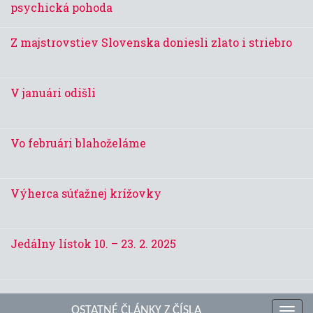
psychická pohoda
Z majstrovstiev Slovenska doniesli zlato i striebro
V januári odišli
Vo februári blahoželáme
Výherca súťažnej krížovky
Jedálny lístok 10. – 23. 2. 2025
OSTATNÉ ČLÁNKY Z ČÍSLA