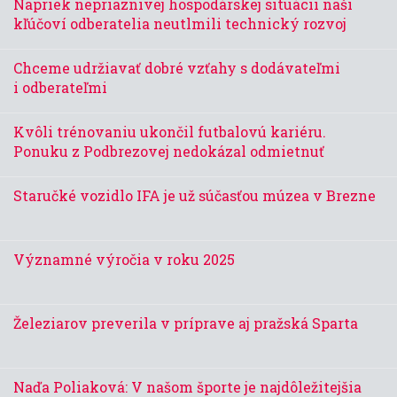
Napriek nepriaznivej hospodárskej situácii naši
kľúčoví odberatelia neutlmili technický rozvoj
Chceme udržiavať dobré vzťahy s dodávateľmi
i odberateľmi
Kvôli trénovaniu ukončil futbalovú kariéru.
Ponuku z Podbrezovej nedokázal odmietnuť
Staručké vozidlo IFA je už súčasťou múzea v Brezne
Významné výročia v roku 2025
Železiarov preverila v príprave aj pražská Sparta
Naďa Poliaková: V našom športe je najdôležitejšia