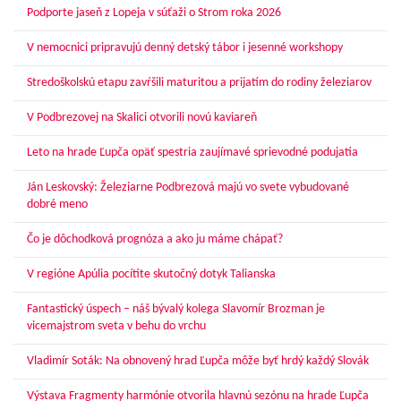
Podporte jaseň z Lopeja v súťaži o Strom roka 2026
V nemocnici pripravujú denný detský tábor i jesenné workshopy
Stredoškolskú etapu zavŕšili maturitou a prijatím do rodiny železiarov
V Podbrezovej na Skalici otvorili novú kaviareň
Leto na hrade Ľupča opäť spestria zaujímavé sprievodné podujatia
Ján Leskovský: Železiarne Podbrezová majú vo svete vybudované
dobré meno
Čo je dôchodková prognóza a ako ju máme chápať?
V regióne Apúlia pocítite skutočný dotyk Talianska
Fantastický úspech – náš bývalý kolega Slavomír Brozman je
vicemajstrom sveta v behu do vrchu
Vladimír Soták: Na obnovený hrad Ľupča môže byť hrdý každý Slovák
Výstava Fragmenty harmónie otvorila hlavnú sezónu na hrade Ľupča