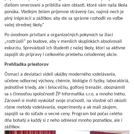
ďalšom smerovaní a priblížia vám oblasti, ktoré vám naša škola
ponúka. Všetkým želám príjemne strávený čas, najmä nech je
plný inšpirácií a zážitkov, aby ste sa správne rozhodli vo voľbe
vašej strednej školy.“
Po úvodnom privítaní a organizačných pokynoch sa žiaci
„roztrúsili“ po budove, aby v menších skupinkách absolvovali
exkurziu. Sprevádzali ich študenti z našej školy, ktorí sa aktívne
zapojili do prípravy i celkového priebehu celodennej akcie.
Prehliadka priestorov
Ôsmaci a deviataci videli ukážky moderného vzdelávania,
učebne odbornej výchovy, chémie, biológie či fyziky, laboratóriá,
jednotlivé triedy, ale i telocvičňu, golfový trenažér, oboznámili
sa s činnosťou spoločnosti ŽP Informatika s.r.o. a mnoho iného.
Zároveň si mohli vyskúšať svoje zručnosti, na vlastné oči okúsili
rôzne metódy vzdelávania, experimenty a ak mali záujem,
zapojili sa do súťaže o vecné ceny. Program bol počas celého
dňa bohatý a každý si z neho odniesol mnoho poznatkov, ale i
zážitkov.