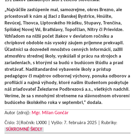
151 žiakov základných škôl z celého Slovenska.
„Najväčšie zastúpenie mal, samozrejme, okres Brezno, ale
pricestovali k nám aj žiaci z Banskej Bystrice, Hnúšte,
Revúcej, Tisovca, Liptovského Hrádku, Stupavy, Trenčína,
Spišskej Novej Vsi, Bratislavy, Topoľčian, Nitry či Prievidze.
Vzhľadom na nižší počet žiakov v deviatom ročníku a
chrípkové obdobie nás vysoký záujem príjemne prekvapil.
Účastníci sa dozvedeli množstvo cenných informácií, zažili
atmosféru strednej školy, vyskúšali si prácu na strojoch a
zariadeniach, s ktorými sa budú v budúcom štúdiu a praxi
stretávať. Nadštandardné vybavenie školy a prístup
pedagógov či majstrov odbornej výchovy, ponuka odborov a
profilácií a najmä výhody, ktoré našim študentom poskytuje
náš zriaďovateľ Železiarne Podbrezová a.s., všetkých nadchli.
Veríme, že sa s mnohými stretneme na slávnostnom otvorení
budúceho školského roka v septembri,“ dodala.
Autor (zdroj):
Mgr. Milan Gončár
Číslo: 3|Ročník: LXXXI | Vyšlo:
7. februára 2025
|
Rubriky:
SÚKROMNÉ ŠKOLY