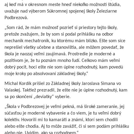
aj keď má v okresnom meste hneď niekoľko možností štúdia,
uvažuje nad výberom Súkromnej spojenej školy Železiarne
Podbrezová.
„Som rád, že mám možnosť pozrieť si priestory tejto školy,
pretože zvažujem, že by som si podal prihlášku na odbor
mechanik mechatronik, ku ktorému mám blízko. Ešte som síce
neprešiel všetky učebne a stanovištia, ale môžem povedať, že
škola je naozaj veľmi zaujímavá. Prostredie je moderné a
pozitívom je, že tu poznám mnoho ľudí. Celkovo mám veľmi
dobrý pocit, hoci ešte nie som úplne rozhodnutý, kam povedú
moje kroky po absolvovaní základnej školy.“
Michal Kordík prišiel zo Základnej školy Jaroslava Simana vo
Valaskej. Taktiež prezradil, že ešte nie je úplne rozhodnutý, kam
sa po skončení „deviatky“ vyberie.
„Škola v Podbrezovej je veľmi pekná, má široké zameranie, jej
súčasťou je moderné vybavenie a čo viem, je tu veľmi dobrý
kolektív. Hovorili mi to kamaráti a známi, ktorí sem chodili
alebo ešte chodia. Aj to môže zavážiť, či si sem podám prihlášku
alebo nie. Uvidím, ako sa rozhodnem.“