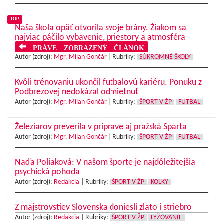
TOP
Naša škola opäť otvorila svoje brány. Žiakom sa
najviac páčilo vybavenie, priestory a atmosféra
PRÁVE ZOBRAZENÝ ČLÁNOK
Autor (zdroj):
Mgr. Milan Gončár
|
Rubriky:
SÚKROMNÉ ŠKOLY
Kvôli trénovaniu ukončil futbalovú kariéru. Ponuku z
Podbrezovej nedokázal odmietnuť
Autor (zdroj):
Mgr. Milan Gončár
|
Rubriky:
ŠPORT V ŽP
FUTBAL
Železiarov preverila v príprave aj pražská Sparta
Autor (zdroj):
Mgr. Milan Gončár
|
Rubriky:
ŠPORT V ŽP
FUTBAL
Naďa Poliaková: V našom športe je najdôležitejšia
psychická pohoda
Autor (zdroj):
Redakcia
|
Rubriky:
ŠPORT V ŽP
KOLKY
Z majstrovstiev Slovenska doniesli zlato i striebro
Autor (zdroj):
Redakcia
|
Rubriky:
ŠPORT V ŽP
LYŽOVANIE