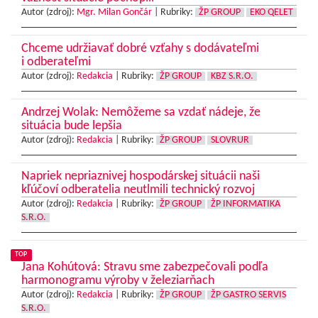
Autor (zdroj):
Mgr. Milan Gončár
|
Rubriky:
ŽP GROUP
EKO QELET
Chceme udržiavať dobré vzťahy s dodávateľmi
i odberateľmi
Autor (zdroj):
Redakcia
|
Rubriky:
ŽP GROUP
KBZ S.R.O.
Andrzej Wolak: Nemôžeme sa vzdať nádeje, že
situácia bude lepšia
Autor (zdroj):
Redakcia
|
Rubriky:
ŽP GROUP
SLOVRUR
Napriek nepriaznivej hospodárskej situácii naši
kľúčoví odberatelia neutlmili technický rozvoj
Autor (zdroj):
Redakcia
|
Rubriky:
ŽP GROUP
ŽP INFORMATIKA
S.R.O.
TOP
Jana Kohútová: Stravu sme zabezpečovali podľa
harmonogramu výroby v železiarňach
Autor (zdroj):
Redakcia
|
Rubriky:
ŽP GROUP
ŽP GASTRO SERVIS
S.R.O.