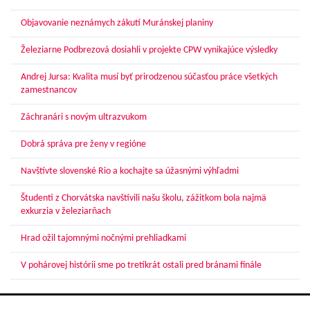
Objavovanie neznámych zákutí Muránskej planiny
Železiarne Podbrezová dosiahli v projekte CPW vynikajúce výsledky
Andrej Jursa: Kvalita musí byť prirodzenou súčasťou práce všetkých
zamestnancov
Záchranári s novým ultrazvukom
Dobrá správa pre ženy v regióne
Navštívte slovenské Rio a kochajte sa úžasnými výhľadmi
Študenti z Chorvátska navštívili našu školu, zážitkom bola najmä
exkurzia v železiarňach
Hrad ožil tajomnými nočnými prehliadkami
V pohárovej histórii sme po tretíkrát ostali pred bránami finále