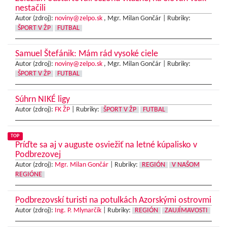
nestačili
Autor (zdroj):
noviny@zelpo.sk
, Mgr. Milan Gončár |
Rubriky:
ŠPORT V ŽP
FUTBAL
Samuel Štefánik: Mám rád vysoké ciele
Autor (zdroj):
noviny@zelpo.sk
, Mgr. Milan Gončár |
Rubriky:
ŠPORT V ŽP
FUTBAL
Súhrn NIKÉ ligy
Autor (zdroj):
FK ŽP
|
Rubriky:
ŠPORT V ŽP
FUTBAL
TOP
Príďte sa aj v auguste osviežiť na letné kúpalisko v
Podbrezovej
Autor (zdroj):
Mgr. Milan Gončár
|
Rubriky:
REGIÓN
V NAŠOM
REGIÓNE
Podbrezovskí turisti na potulkách Azorskými ostrovmi
Autor (zdroj):
Ing. P. Mlynarčík
|
Rubriky:
REGIÓN
ZAUJÍMAVOSTI