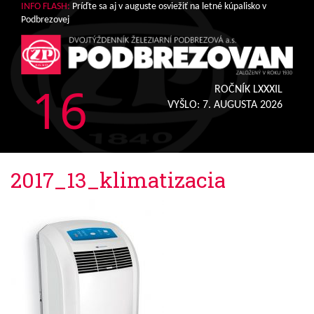
INFO FLASH:
Príďte sa aj v auguste osviežiť na letné kúpalisko v
Podbrezovej
16
ROČNÍK LXXXIL
VYŠLO:
7. AUGUSTA 2026
2017_13_klimatizacia