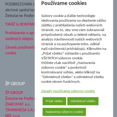
Nadácia Železiarne
Používame cookies
PODBREZOVAN vydáva
Podbrezová
akciová spoločnosť
Hutnícke múzeum
Železiarne Podbrezová
Súbory cookie a ďalšie technológie
ŽP Informatika s.r.o.
sledovania používame na zlepšenie vášho
TIRÁŽ & KONTAKT
ŠK Železiarne Podbrezová
zážitku z prehliadania našich webových
stránok, na to, aby sme vám zobrazovali
Tále a.s.
Prehlásenie o spracovaní
prispôsobený obsah a cielené reklamy, na
osobných údajov
analýzu návštevnosti našich webových
stránok a na pochopenie toho, odkiaľ
Zásady používania súborov
naši návštevníci prichádzajú. Kliknutím na
cookie
„Prijať všetko” súhlasíte s používaním
VŠETKÝCH súborov cookie.
Môžete však navštíviť „Nastavenia
súborov cookie” a poskytnúť
kontrolovaný súhlas, alebo kliknúť na
“Odmietnuť všetko” a odmietnuť všetky
cookie okrem funkčnych.
ŽP GROUP
Zásady používania súborov cookie
ŽP GROUP
Železiarne Podbrezová a.s.
Prijať všetko
Odmietnuť všetko
ŽIAROMAT a.s.
TRANSMESA S.A.U.
Nastavenia súborov cookie
KBZ s.r.o.