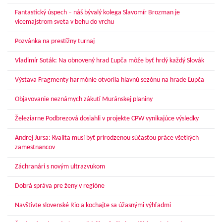
Fantastický úspech – náš bývalý kolega Slavomír Brozman je
vicemajstrom sveta v behu do vrchu
Pozvánka na prestížny turnaj
Vladimír Soták: Na obnovený hrad Ľupča môže byť hrdý každý Slovák
Výstava Fragmenty harmónie otvorila hlavnú sezónu na hrade Ľupča
Objavovanie neznámych zákutí Muránskej planiny
Železiarne Podbrezová dosiahli v projekte CPW vynikajúce výsledky
Andrej Jursa: Kvalita musí byť prirodzenou súčasťou práce všetkých
zamestnancov
Záchranári s novým ultrazvukom
Dobrá správa pre ženy v regióne
Navštívte slovenské Rio a kochajte sa úžasnými výhľadmi