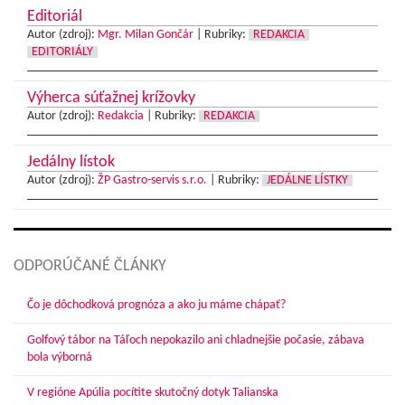
Editoriál
Autor (zdroj):
Mgr. Milan Gončár
|
Rubriky:
REDAKCIA
EDITORIÁLY
Výherca súťažnej krížovky
Autor (zdroj):
Redakcia
|
Rubriky:
REDAKCIA
Jedálny lístok
Autor (zdroj):
ŽP Gastro-servis s.r.o.
|
Rubriky:
JEDÁLNE LÍSTKY
ODPORÚČANÉ ČLÁNKY
Čo je dôchodková prognóza a ako ju máme chápať?
Golfový tábor na Táľoch nepokazilo ani chladnejšie počasie, zábava
bola výborná
V regióne Apúlia pocítite skutočný dotyk Talianska