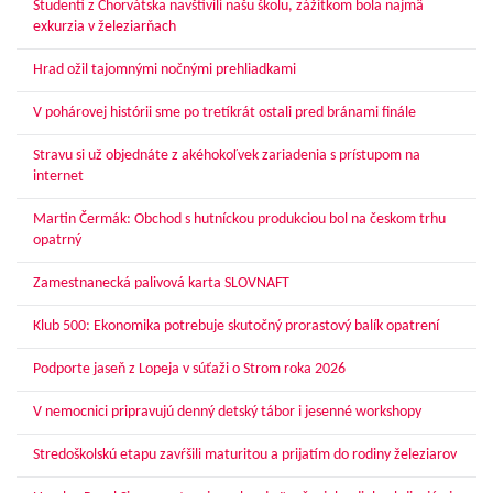
Študenti z Chorvátska navštívili našu školu, zážitkom bola najmä
exkurzia v železiarňach
Hrad ožil tajomnými nočnými prehliadkami
V pohárovej histórii sme po tretíkrát ostali pred bránami finále
Stravu si už objednáte z akéhokoľvek zariadenia s prístupom na
internet
Martin Čermák: Obchod s hutníckou produkciou bol na českom trhu
opatrný
Zamestnanecká palivová karta SLOVNAFT
Klub 500: Ekonomika potrebuje skutočný prorastový balík opatrení
Podporte jaseň z Lopeja v súťaži o Strom roka 2026
V nemocnici pripravujú denný detský tábor i jesenné workshopy
Stredoškolskú etapu zavŕšili maturitou a prijatím do rodiny železiarov