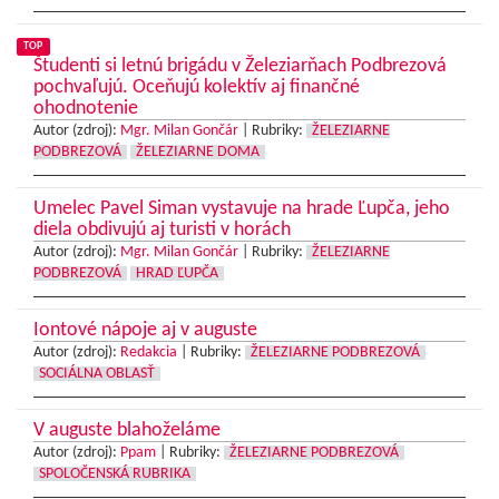
TOP
Študenti si letnú brigádu v Železiarňach Podbrezová
pochvaľujú. Oceňujú kolektív aj finančné
ohodnotenie
Autor (zdroj):
Mgr. Milan Gončár
|
Rubriky:
ŽELEZIARNE
PODBREZOVÁ
ŽELEZIARNE DOMA
Umelec Pavel Siman vystavuje na hrade Ľupča, jeho
diela obdivujú aj turisti v horách
Autor (zdroj):
Mgr. Milan Gončár
|
Rubriky:
ŽELEZIARNE
PODBREZOVÁ
HRAD ĽUPČA
Iontové nápoje aj v auguste
Autor (zdroj):
Redakcia
|
Rubriky:
ŽELEZIARNE PODBREZOVÁ
SOCIÁLNA OBLASŤ
V auguste blahoželáme
Autor (zdroj):
Ppam
|
Rubriky:
ŽELEZIARNE PODBREZOVÁ
SPOLOČENSKÁ RUBRIKA