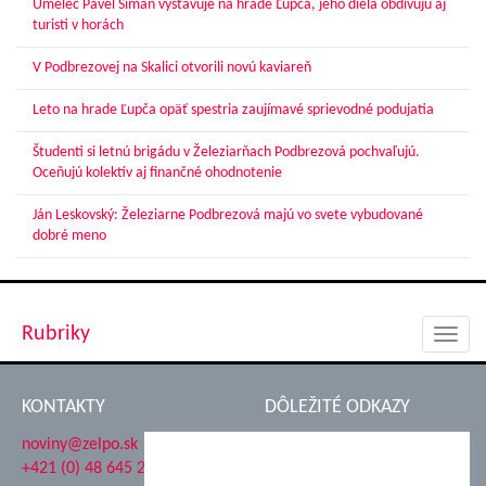
Umelec Pavel Siman vystavuje na hrade Ľupča, jeho diela obdivujú aj
turisti v horách
V Podbrezovej na Skalici otvorili novú kaviareň
Leto na hrade Ľupča opäť spestria zaujímavé sprievodné podujatia
Študenti si letnú brigádu v Železiarňach Podbrezová pochvaľujú.
Oceňujú kolektív aj finančné ohodnotenie
Ján Leskovský: Železiarne Podbrezová majú vo svete vybudované
dobré meno
Rubriky
Toggl
navig
KONTAKTY
DÔLEŽITÉ ODKAZY
noviny@zelpo.sk
Hrad Ľupča
+421 (0) 48 645 2711
Súkromná spojená škola ŽP