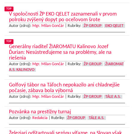
TOP
V spoločnosti ŽP EKO QELET zaznamenali v prvom
polroku zvýšený dopyt po oceľovom šrote
Autor (zdroj):
Mgr. Milan Gončár
|
Rubriky:
ŽP GROUP
EKO QELET
TOP
Generálny riaditeľ ŽIAROMATU Kalinovo Jozef
Ďurian: Nesústreďujeme sa na problémy, ale na
riešenia
Autor (zdroj):
Mgr. Milan Gončár
|
Rubriky:
ŽP GROUP
ŽIAROMAT
A.S. KALINOVO
Golfový tábor na Táľoch nepokazilo ani chladnejšie
počasie, zábava bola výborná
Autor (zdroj):
Mgr. Milan Gončár
|
Rubriky:
ŽP GROUP
TÁLE A.S.
Pozvánka na prestížny turnaj
Autor (zdroj):
Redakcia
|
Rubriky:
ŽP GROUP
TÁLE A.S.
Železiari odštartovali sezónu víťazne, na Slovan však