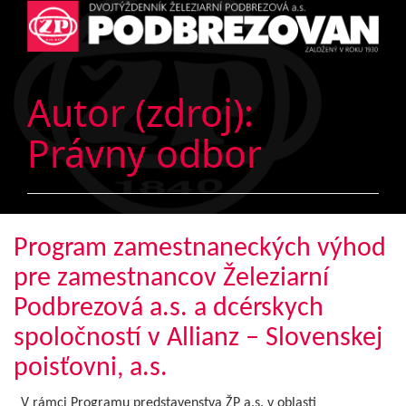
Autor (zdroj):
Právny odbor
Program zamestnaneckých výhod
pre zamestnancov Železiarní
Podbrezová a.s. a dcérskych
spoločností v Allianz – Slovenskej
poisťovni, a.s.
V rámci Programu predstavenstva ŽP a.s. v oblasti