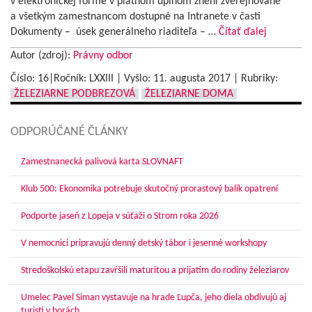
v elektronickej forme v platnom úplnom znení zverejňované
a všetkým zamestnancom dostupné na Intranete v časti
Dokumenty – úsek generálneho riaditeľa – …
Čítať ďalej
Autor (zdroj):
Právny odbor
Číslo: 16|Ročník: LXXIII | Vyšlo:
11. augusta 2017
|
Rubriky:
ŽELEZIARNE PODBREZOVÁ
ŽELEZIARNE DOMA
ODPORÚČANÉ ČLÁNKY
Zamestnanecká palivová karta SLOVNAFT
Klub 500: Ekonomika potrebuje skutočný prorastový balík opatrení
Podporte jaseň z Lopeja v súťaži o Strom roka 2026
V nemocnici pripravujú denný detský tábor i jesenné workshopy
Stredoškolskú etapu zavŕšili maturitou a prijatím do rodiny železiarov
Umelec Pavel Siman vystavuje na hrade Ľupča, jeho diela obdivujú aj
turisti v horách