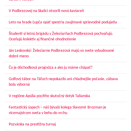
V Podbrezovej na Skalici otvorili novú kaviareň
Leto na hrade Ľupča opäť spestria zaujímavé sprievodné podujatia
Študenti si letnú brigádu v Železiarňach Podbrezová pochvaľujú.
Oceňujú kolektív aj finančné ohodnotenie
Ján Leskovský: Železiarne Podbrezová majú vo svete vybudované
dobré meno
Čo je dôchodková prognóza a ako ju máme chápať?
Golfový tábor na Táľoch nepokazilo ani chladnejšie počasie, zábava
bola výborná
V regióne Apúlia pocítite skutočný dotyk Talianska
Fantastický úspech – náš bývalý kolega Slavomír Brozman je
vicemajstrom sveta v behu do vrchu
Pozvánka na prestížny turnaj