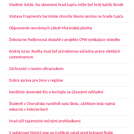
Vladimír Soták: Na obnovený hrad Ľupča môže byť hrdý každý Slovák
Výstava Fragmenty harmónie otvorila hlavnú sezónu na hrade Ľupča
Objavovanie neznámych zákutí Muránskej planiny
Železiarne Podbrezová dosiahli v projekte CPW vynikajúce výsledky
Andrej Jursa: Kvalita musí byť prirodzenou súčasťou práce všetkých
zamestnancov
Záchranári s novým ultrazvukom
Dobrá správa pre ženy v regióne
Navštívte slovenské Rio a kochajte sa úžasnými výhľadmi
Študenti z Chorvátska navštívili našu školu, zážitkom bola najmä
exkurzia v železiarňach
Hrad ožil tajomnými nočnými prehliadkami
V pohárovej histórii sme po tretíkrát ostali pred bránami finále