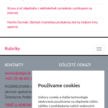
Stravu si už objednáte z akéhokoľvek zariadenia s prístupom na
internet
Martin Čermák: Obchod s hutníckou produkciou bol na českom trhu
opatrný
Rubriky
Toggl
navig
KONTAKTY
DÔLEŽITÉ ODKAZY
noviny@zelpo.sk
Hrad Ľupča
+421 (0) 48 645 2711
Súkromná spojená škola ŽP
Nadácia Železiarne
Používame cookies
PODBREZOVAN vydáva
Podbrezová
akciová spoločnosť
Hutnícke múzeum
Železiarne Podbrezová
Súbory cookie a ďalšie technológie
ŽP Informatika s.r.o.
sledovania používame na zlepšenie vášho
TIRÁŽ & KONTAKT
ŠK Železiarne Podbrezová
zážitku z prehliadania našich webových