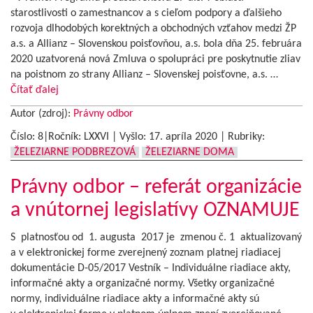
starostlivosti o zamestnancov a s cieľom podpory a ďalšieho
rozvoja dlhodobých korektných a obchodných vzťahov medzi ŽP
a.s. a Allianz – Slovenskou poisťovňou, a.s. bola dňa 25. februára
2020 uzatvorená nová Zmluva o spolupráci pre poskytnutie zliav
na poistnom zo strany Allianz – Slovenskej poisťovne, a.s. …
Čítať ďalej
Autor (zdroj):
Právny odbor
Číslo: 8|Ročník: LXXVI | Vyšlo:
17. apríla 2020
|
Rubriky:
ŽELEZIARNE PODBREZOVÁ
ŽELEZIARNE DOMA
Právny odbor – referát organizácie
a vnútornej legislatívy OZNAMUJE
S platnosťou od 1. augusta 2017 je zmenou č. 1 aktualizovaný
a v elektronickej forme zverejnený zoznam platnej riadiacej
dokumentácie D-05/2017 Vestník – Individuálne riadiace akty,
informačné akty a organizačné normy. Všetky organizačné
normy, individuálne riadiace akty a informačné akty sú