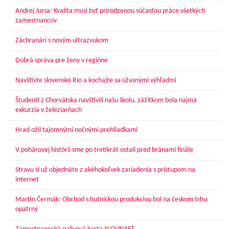
Andrej Jursa: Kvalita musí byť prirodzenou súčasťou práce všetkých
zamestnancov
Záchranári s novým ultrazvukom
Dobrá správa pre ženy v regióne
Navštívte slovenské Rio a kochajte sa úžasnými výhľadmi
Študenti z Chorvátska navštívili našu školu, zážitkom bola najmä
exkurzia v železiarňach
Hrad ožil tajomnými nočnými prehliadkami
V pohárovej histórii sme po tretíkrát ostali pred bránami finále
Stravu si už objednáte z akéhokoľvek zariadenia s prístupom na
internet
Martin Čermák: Obchod s hutníckou produkciou bol na českom trhu
opatrný