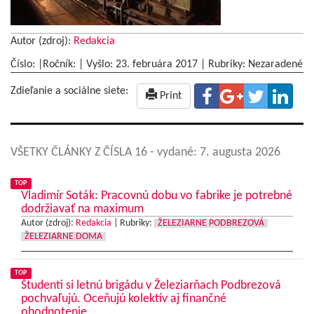
Autor (zdroj):
Redakcia
Číslo: |Ročník: | Vyšlo:
23. februára 2017
|
Rubriky: Nezaradené
Zdieľanie a sociálne siete:
Print
VŠETKY ČLÁNKY Z ČÍSLA 16
- vydané: 7. augusta 2026
TOP
Vladimír Soták: Pracovnú dobu vo fabrike je potrebné
dodržiavať na maximum
Autor (zdroj):
Redakcia
|
Rubriky:
ŽELEZIARNE PODBREZOVÁ
ŽELEZIARNE DOMA
TOP
Študenti si letnú brigádu v Železiarňach Podbrezová
pochvaľujú. Oceňujú kolektív aj finančné
ohodnotenie