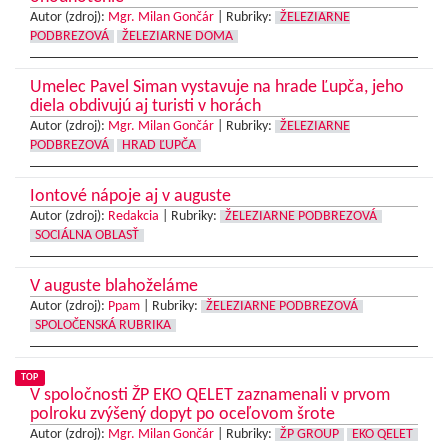
Autor (zdroj):
Mgr. Milan Gončár
|
Rubriky:
ŽELEZIARNE
PODBREZOVÁ
ŽELEZIARNE DOMA
Umelec Pavel Siman vystavuje na hrade Ľupča, jeho
diela obdivujú aj turisti v horách
Autor (zdroj):
Mgr. Milan Gončár
|
Rubriky:
ŽELEZIARNE
PODBREZOVÁ
HRAD ĽUPČA
Iontové nápoje aj v auguste
Autor (zdroj):
Redakcia
|
Rubriky:
ŽELEZIARNE PODBREZOVÁ
SOCIÁLNA OBLASŤ
V auguste blahoželáme
Autor (zdroj):
Ppam
|
Rubriky:
ŽELEZIARNE PODBREZOVÁ
SPOLOČENSKÁ RUBRIKA
TOP
V spoločnosti ŽP EKO QELET zaznamenali v prvom
polroku zvýšený dopyt po oceľovom šrote
Autor (zdroj):
Mgr. Milan Gončár
|
Rubriky:
ŽP GROUP
EKO QELET