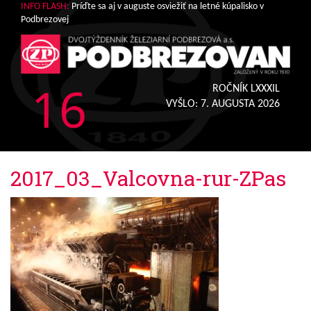
INFO FLASH:
Príďte sa aj v auguste osviežiť na letné kúpalisko v
Podbrezovej
16
ROČNÍK LXXXIL
VYŠLO:
7. AUGUSTA 2026
2017_03_Valcovna-rur-ZPas