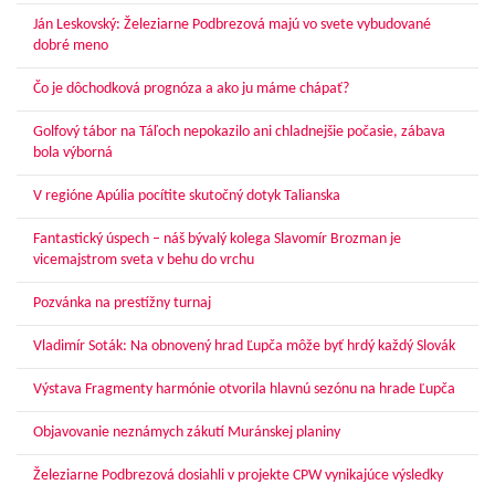
Ján Leskovský: Železiarne Podbrezová majú vo svete vybudované
dobré meno
Čo je dôchodková prognóza a ako ju máme chápať?
Golfový tábor na Táľoch nepokazilo ani chladnejšie počasie, zábava
bola výborná
V regióne Apúlia pocítite skutočný dotyk Talianska
Fantastický úspech – náš bývalý kolega Slavomír Brozman je
vicemajstrom sveta v behu do vrchu
Pozvánka na prestížny turnaj
Vladimír Soták: Na obnovený hrad Ľupča môže byť hrdý každý Slovák
Výstava Fragmenty harmónie otvorila hlavnú sezónu na hrade Ľupča
Objavovanie neznámych zákutí Muránskej planiny
Železiarne Podbrezová dosiahli v projekte CPW vynikajúce výsledky