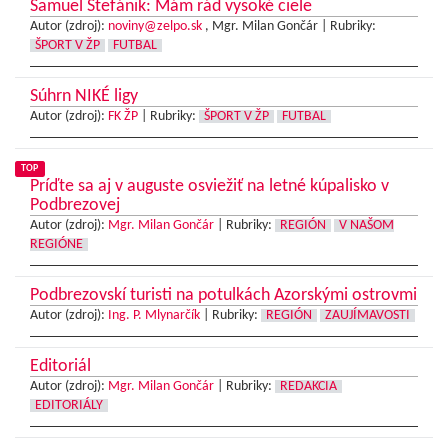
Samuel Štefánik: Mám rád vysoké ciele
Autor (zdroj):
noviny@zelpo.sk
, Mgr. Milan Gončár |
Rubriky:
ŠPORT V ŽP
FUTBAL
Súhrn NIKÉ ligy
Autor (zdroj):
FK ŽP
|
Rubriky:
ŠPORT V ŽP
FUTBAL
TOP
Príďte sa aj v auguste osviežiť na letné kúpalisko v
Podbrezovej
Autor (zdroj):
Mgr. Milan Gončár
|
Rubriky:
REGIÓN
V NAŠOM
REGIÓNE
Podbrezovskí turisti na potulkách Azorskými ostrovmi
Autor (zdroj):
Ing. P. Mlynarčík
|
Rubriky:
REGIÓN
ZAUJÍMAVOSTI
Editoriál
Autor (zdroj):
Mgr. Milan Gončár
|
Rubriky:
REDAKCIA
EDITORIÁLY