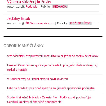
Výherca súťažnej krížovky
Autor (zdroj):
Redakcia
|
Rubriky:
REDAKCIA
Jedálny lístok
Autor (zdroj):
ŽP Gastro-servis s.r.o.
|
Rubriky:
JEDÁLNE LÍSTKY
ODPORÚČANÉ ČLÁNKY
Stredoškolskú etapu zavŕšili maturitou a prijatím do rodiny železiarov
Umelec Pavel Siman vystavuje na hrade Ľupča, jeho diela obdivujú aj
turisti v horách
V Podbrezovej na Skalici otvorili novú kaviareň
Leto na hrade Ľupča opäť spestria zaujímavé sprievodné podujatia
Študenti si letnú brigádu v Železiarňach Podbrezová pochvaľujú.
Oceňujú kolektív aj finančné ohodnotenie