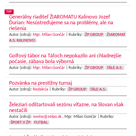
TOP
Generálny riaditeľ ŽIAROMATU Kalinovo Jozef
Ďurian: Nesústreďujeme sa na problémy, ale na
riešenia
Autor (zdroj):
Mgr. Milan Gončár
|
Rubriky:
ŽP GROUP
ŽIAROMAT
A.S. KALINOVO
Golfový tábor na Táľoch nepokazilo ani chladnejšie
počasie, zábava bola výborná
Autor (zdroj):
Mgr. Milan Gončár
|
Rubriky:
ŽP GROUP
TÁLE A.S.
Pozvánka na prestížny turnaj
Autor (zdroj):
Redakcia
|
Rubriky:
ŽP GROUP
TÁLE A.S.
Železiari odštartovali sezónu víťazne, na Slovan však
nestačili
Autor (zdroj):
noviny@zelpo.sk
, Mgr. Milan Gončár |
Rubriky:
ŠPORT V ŽP
FUTBAL