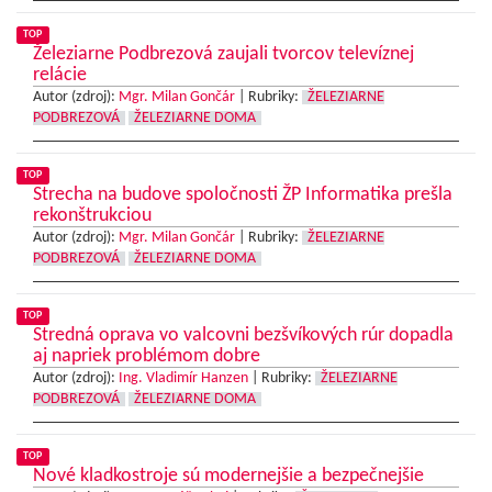
TOP
Železiarne Podbrezová zaujali tvorcov televíznej
relácie
Autor (zdroj):
Mgr. Milan Gončár
|
Rubriky:
ŽELEZIARNE
PODBREZOVÁ
ŽELEZIARNE DOMA
TOP
Strecha na budove spoločnosti ŽP Informatika prešla
rekonštrukciou
Autor (zdroj):
Mgr. Milan Gončár
|
Rubriky:
ŽELEZIARNE
PODBREZOVÁ
ŽELEZIARNE DOMA
TOP
Stredná oprava vo valcovni bezšvíkových rúr dopadla
aj napriek problémom dobre
Autor (zdroj):
Ing. Vladimír Hanzen
|
Rubriky:
ŽELEZIARNE
PODBREZOVÁ
ŽELEZIARNE DOMA
TOP
Nové kladkostroje sú modernejšie a bezpečnejšie