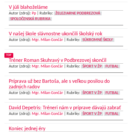
V júli blahoželáme
Autor (zdroj):
Pp
|
Rubriky:
ŽELEZIARNE PODBREZOVÁ
SPOLOČENSKÁ RUBRIKA
V našej škole slávnostne ukončili školský rok
Autor (zdroj):
Mgr. Milan Gončár
|
Rubriky:
SÚKROMNÉ ŠKOLY
TOP
Tréner Roman Skuhravý v Podbrezovej skončil
Autor (zdroj):
Mgr. Milan Gončár
|
Rubriky:
ŠPORT V ŽP
FUTBAL
Príprava už bez Bartoša, ale s veľkou posilou do
zadných radov
Autor (zdroj):
Mgr. Milan Gončár
|
Rubriky:
ŠPORT V ŽP
FUTBAL
David Depetris: Tréneri nám v príprave dávajú zabrať
Autor (zdroj):
Mgr. Milan Gončár
|
Rubriky:
ŠPORT V ŽP
FUTBAL
Koniec jednej éry