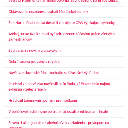
Výstava Fragmenty harmónie otvorila hlavnú sezónu na hrade Ľupča
Objavovanie neznámych zákutí Muránskej planiny
Železiarne Podbrezová dosiahli v projekte CPW vynikajúce výsledky
Andrej Jursa: Kvalita musí byť prirodzenou súčasťou práce všetkých
zamestnancov
Záchranári s novým ultrazvukom
Dobrá správa pre ženy v regióne
Navštívte slovenské Rio a kochajte sa úžasnými výhľadmi
Študenti z Chorvátska navštívili našu školu, zážitkom bola najmä
exkurzia v železiarňach
Hrad ožil tajomnými nočnými prehliadkami
V pohárovej histórii sme po tretíkrát ostali pred bránami finále
Stravu si už objednáte z akéhokoľvek zariadenia s prístupom na