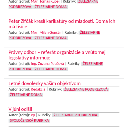
Autor (zdroj):
Mgr. Tomáš Kubej
|
Rubriky:
ŽELEZIARNE
PODBREZOVÁ
ŽELEZIARNE DOMA
Peter Zifčák kreslí karikatúry od mladosti. Doma ich
má tisíce
Autor (zdroj):
Mgr. Milan Gončár
|
Rubriky:
ŽELEZIARNE
PODBREZOVÁ
ŽELEZIARNE DOMA
Právny odbor – referát organizácie a vnútornej
legislatívy informuje
Autor (zdroj):
Ing. Zuzana Paučová
|
Rubriky:
ŽELEZIARNE
PODBREZOVÁ
ŽELEZIARNE DOMA
Letné dovolenky vaším objektívom
Autor (zdroj):
Redakcia
|
Rubriky:
ŽELEZIARNE PODBREZOVÁ
ŽELEZIARNE DOMA
V júni odišli
Autor (zdroj):
Pp
|
Rubriky:
ŽELEZIARNE PODBREZOVÁ
SPOLOČENSKÁ RUBRIKA