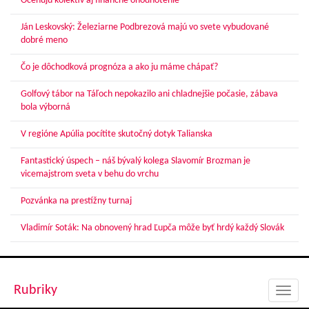
Oceňujú kolektív aj finančné ohodnotenie
Ján Leskovský: Železiarne Podbrezová majú vo svete vybudované
dobré meno
Čo je dôchodková prognóza a ako ju máme chápať?
Golfový tábor na Táľoch nepokazilo ani chladnejšie počasie, zábava
bola výborná
V regióne Apúlia pocítite skutočný dotyk Talianska
Fantastický úspech – náš bývalý kolega Slavomír Brozman je
vicemajstrom sveta v behu do vrchu
Pozvánka na prestížny turnaj
Vladimír Soták: Na obnovený hrad Ľupča môže byť hrdý každý Slovák
Rubriky
Toggl
navig