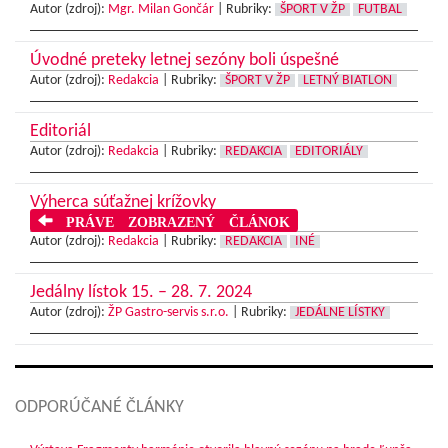
Autor (zdroj):
Mgr. Milan Gončár
|
Rubriky:
ŠPORT V ŽP
FUTBAL
Úvodné preteky letnej sezóny boli úspešné
Autor (zdroj):
Redakcia
|
Rubriky:
ŠPORT V ŽP
LETNÝ BIATLON
Editoriál
Autor (zdroj):
Redakcia
|
Rubriky:
REDAKCIA
EDITORIÁLY
Výherca súťažnej krížovky
PRÁVE ZOBRAZENÝ ČLÁNOK
Autor (zdroj):
Redakcia
|
Rubriky:
REDAKCIA
INÉ
Jedálny lístok 15. – 28. 7. 2024
Autor (zdroj):
ŽP Gastro-servis s.r.o.
|
Rubriky:
JEDÁLNE LÍSTKY
ODPORÚČANÉ ČLÁNKY