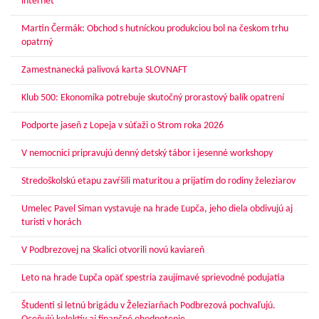
internet
Martin Čermák: Obchod s hutníckou produkciou bol na českom trhu
opatrný
Zamestnanecká palivová karta SLOVNAFT
Klub 500: Ekonomika potrebuje skutočný prorastový balík opatrení
Podporte jaseň z Lopeja v súťaži o Strom roka 2026
V nemocnici pripravujú denný detský tábor i jesenné workshopy
Stredoškolskú etapu zavŕšili maturitou a prijatím do rodiny železiarov
Umelec Pavel Siman vystavuje na hrade Ľupča, jeho diela obdivujú aj
turisti v horách
V Podbrezovej na Skalici otvorili novú kaviareň
Leto na hrade Ľupča opäť spestria zaujímavé sprievodné podujatia
Študenti si letnú brigádu v Železiarňach Podbrezová pochvaľujú.