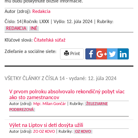
mu budú poskytnuté bližšie informácie.
Autor (zdroj):
Redakcia
Číslo: 14|Ročník: LXXX | Vyšlo:
12. júla 2024
|
Rubriky:
REDAKCIA
INÉ
Kľúčové slová:
Čitateľská súťaž
Zdieľanie a sociálne siete:
Print
VŠETKY ČLÁNKY Z ČÍSLA 14
- vydané: 12. júla 2024
V prvom polroku absolvovalo rekondičný pobyt viac
ako sto zamestnancov
Autor (zdroj):
Mgr. Milan Gončár
|
Rubriky:
ŽELEZIARNE
PODBREZOVÁ
Výlet na Liptov si deti dosýta užili
Autor (zdroj):
ZO OZ KOVO
|
Rubriky:
OZ KOVO