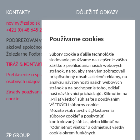
KONTAKTY
DÔLEŽITÉ ODKAZY
noviny@zelpo.sk
Hrad Ľupča
+421 (0) 48 645 2711
Súkromná spojená škola ŽP
Nadácia Železiarne
Používame cookies
PODBREZOVAN vydáva
Podbrezová
akciová spoločnosť
Hutnícke múzeum
Železiarne Podbrezová
Súbory cookie a ďalšie technológie
ŽP Informatika s.r.o.
sledovania používame na zlepšenie vášho
TIRÁŽ & KONTAKT
ŠK Železiarne Podbrezová
zážitku z prehliadania našich webových
stránok, na to, aby sme vám zobrazovali
Tále a.s.
Prehlásenie o spracovaní
prispôsobený obsah a cielené reklamy, na
osobných údajov
analýzu návštevnosti našich webových
stránok a na pochopenie toho, odkiaľ
Zásady používania súborov
naši návštevníci prichádzajú. Kliknutím na
cookie
„Prijať všetko” súhlasíte s používaním
VŠETKÝCH súborov cookie.
Môžete však navštíviť „Nastavenia
súborov cookie” a poskytnúť
kontrolovaný súhlas, alebo kliknúť na
“Odmietnuť všetko” a odmietnuť všetky
cookie okrem funkčnych.
ŽP GROUP