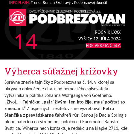
INFO FLASH:
Tréner Roman Skuhravý v Podbrezovej skončil
14
ROČNÍK LXXX
VYŠLO:
12. JÚLA 2024
PDF VERZIA ČÍSLA
Výherca súťažnej krížovky
Správne znenie tajničky z Podbrezovana č. 14, v ktorej sa
ukrývalo dokončenie citátu od nemeckého spisovateľa,
výtvarníka a politika Johanna Wolfganga von Goetheho:
„Život…“
Tajnička: „patrí živým, ten kto žije, musí počítať so
zmenami.“
Z úspešných riešiteľov sme vyžrebovali
Petra
Stančíka z prevádzkarne ťaháreň rúr.
Cenou je Dacia Spring s
plnou batériou na víkend od spoločnosti Euromotor Banská
Bystrica. Výherca nech kontaktuje redakciu na klapke 2711, kde