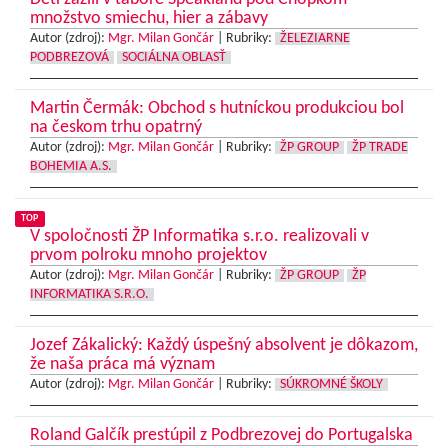
množstvo smiechu, hier a zábavy
Autor (zdroj):
Mgr. Milan Gončár
|
Rubriky:
ŽELEZIARNE
PODBREZOVÁ
SOCIÁLNA OBLASŤ
Martin Čermák: Obchod s hutníckou produkciou bol
na českom trhu opatrný
Autor (zdroj):
Mgr. Milan Gončár
|
Rubriky:
ŽP GROUP
ŽP TRADE
BOHEMIA A.S.
TOP
V spoločnosti ŽP Informatika s.r.o. realizovali v
prvom polroku mnoho projektov
Autor (zdroj):
Mgr. Milan Gončár
|
Rubriky:
ŽP GROUP
ŽP
INFORMATIKA S.R.O.
Jozef Zákalický: Každý úspešný absolvent je dôkazom,
že naša práca má význam
Autor (zdroj):
Mgr. Milan Gončár
|
Rubriky:
SÚKROMNÉ ŠKOLY
Roland Galčík prestúpil z Podbrezovej do Portugalska