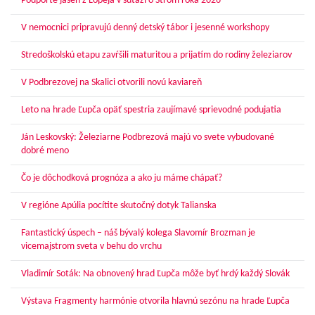
Podporte jaseň z Lopeja v súťaži o Strom roka 2026
V nemocnici pripravujú denný detský tábor i jesenné workshopy
Stredoškolskú etapu zavŕšili maturitou a prijatím do rodiny železiarov
V Podbrezovej na Skalici otvorili novú kaviareň
Leto na hrade Ľupča opäť spestria zaujímavé sprievodné podujatia
Ján Leskovský: Železiarne Podbrezová majú vo svete vybudované
dobré meno
Čo je dôchodková prognóza a ako ju máme chápať?
V regióne Apúlia pocítite skutočný dotyk Talianska
Fantastický úspech – náš bývalý kolega Slavomír Brozman je
vicemajstrom sveta v behu do vrchu
Vladimír Soták: Na obnovený hrad Ľupča môže byť hrdý každý Slovák
Výstava Fragmenty harmónie otvorila hlavnú sezónu na hrade Ľupča