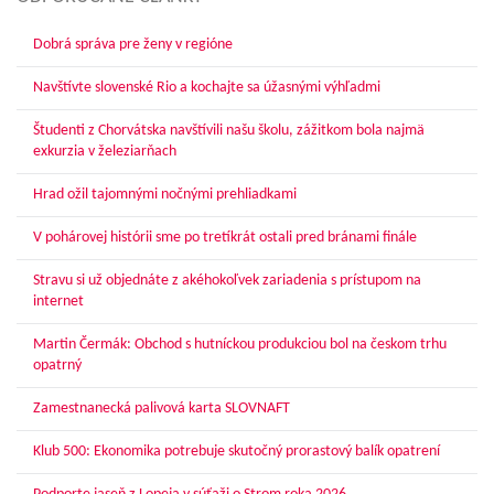
Dobrá správa pre ženy v regióne
Navštívte slovenské Rio a kochajte sa úžasnými výhľadmi
Študenti z Chorvátska navštívili našu školu, zážitkom bola najmä
exkurzia v železiarňach
Hrad ožil tajomnými nočnými prehliadkami
V pohárovej histórii sme po tretíkrát ostali pred bránami finále
Stravu si už objednáte z akéhokoľvek zariadenia s prístupom na
internet
Martin Čermák: Obchod s hutníckou produkciou bol na českom trhu
opatrný
Zamestnanecká palivová karta SLOVNAFT
Klub 500: Ekonomika potrebuje skutočný prorastový balík opatrení