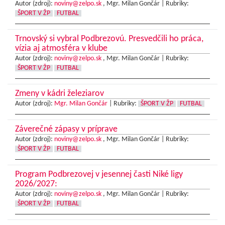
Autor (zdroj):
noviny@zelpo.sk
, Mgr. Milan Gončár |
Rubriky:
ŠPORT V ŽP
FUTBAL
Trnovský si vybral Podbrezovú. Presvedčili ho práca,
vízia aj atmosféra v klube
Autor (zdroj):
noviny@zelpo.sk
, Mgr. Milan Gončár |
Rubriky:
ŠPORT V ŽP
FUTBAL
Zmeny v kádri železiarov
Autor (zdroj):
Mgr. Milan Gončár
|
Rubriky:
ŠPORT V ŽP
FUTBAL
Záverečné zápasy v príprave
Autor (zdroj):
noviny@zelpo.sk
, Mgr. Milan Gončár |
Rubriky:
ŠPORT V ŽP
FUTBAL
Program Podbrezovej v jesennej časti Niké ligy
2026/2027:
Autor (zdroj):
noviny@zelpo.sk
, Mgr. Milan Gončár |
Rubriky:
ŠPORT V ŽP
FUTBAL