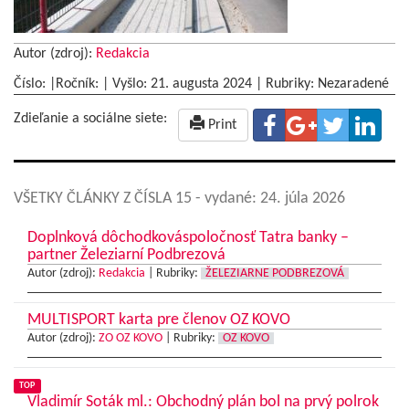
Autor (zdroj):
Redakcia
Číslo: |Ročník: | Vyšlo:
21. augusta 2024
|
Rubriky: Nezaradené
Zdieľanie a sociálne siete:
Print
VŠETKY ČLÁNKY Z ČÍSLA 15
- vydané: 24. júla 2026
Doplnková dôchodkováspoločnosť Tatra banky –
partner Železiarní Podbrezová
Autor (zdroj):
Redakcia
|
Rubriky:
ŽELEZIARNE PODBREZOVÁ
MULTISPORT karta pre členov OZ KOVO
Autor (zdroj):
ZO OZ KOVO
|
Rubriky:
OZ KOVO
TOP
Vladimír Soták ml.: Obchodný plán bol na prvý polrok