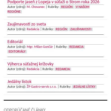
Podporte jaseň z Lopeja v súťaži o Strom roka 2026
Autor (zdroj):
M. Chovanec
|
Rubriky:
REGIÓN
V NAŠOM
REGIÓNE
Zaujímavosti zo sveta
Autor (zdroj):
Redakcia
|
Rubriky:
REGIÓN
ZAUJÍMAVOSTI
Editoriál
Autor (zdroj):
Mgr. Milan Gončár
|
Rubriky:
REDAKCIA
EDITORIÁLY
Výherca súťažnej krížovky
Autor (zdroj):
Redakcia
|
Rubriky:
REDAKCIA
Jedálny lístok
Autor (zdroj):
ŽP Gastro-servis s.r.o.
|
Rubriky:
JEDÁLNE LÍSTKY
ODPORÚČANÉ ČLÁNKY