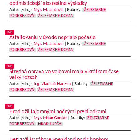
optimistickejší ako reálne výsledky
Autor (zdroj):
Mgr. M. Jančovič
|
Rubriky:
ŽELEZIARNE
PODBREZOVÁ
ŽELEZIARNE DOMA
TOP
Asfaltovaniu v úvode neprialo počasie
Autor (zdroj):
Mgr. M. Jančovič
|
Rubriky:
ŽELEZIARNE
PODBREZOVÁ
ŽELEZIARNE DOMA
TOP
Stredná oprava vo valcovni mala v krátkom čase
veľký rozsah
Autor (zdroj):
Ing. Vladimír Hanzen
|
Rubriky:
ŽELEZIARNE
PODBREZOVÁ
ŽELEZIARNE DOMA
TOP
Hrad ožil tajomnými nočnými prehliadkami
Autor (zdroj):
Mgr. Milan Gončár
|
Rubriky:
ŽELEZIARNE
PODBREZOVÁ
HRAD ĽUPČA
Deti zažili v tábore Speakland pod Chopkom