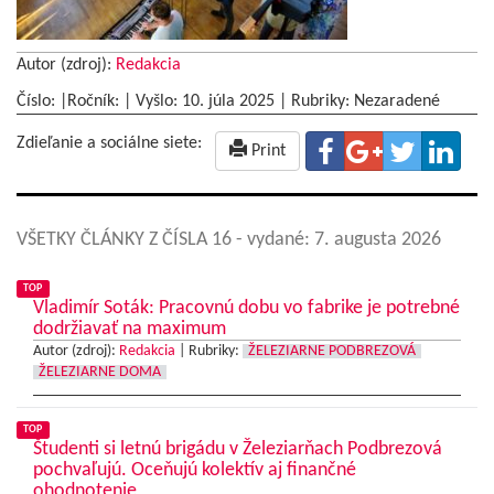
Autor (zdroj):
Redakcia
Číslo: |Ročník: | Vyšlo:
10. júla 2025
|
Rubriky: Nezaradené
Zdieľanie a sociálne siete:
Print
VŠETKY ČLÁNKY Z ČÍSLA 16
- vydané: 7. augusta 2026
TOP
Vladimír Soták: Pracovnú dobu vo fabrike je potrebné
dodržiavať na maximum
Autor (zdroj):
Redakcia
|
Rubriky:
ŽELEZIARNE PODBREZOVÁ
ŽELEZIARNE DOMA
TOP
Študenti si letnú brigádu v Železiarňach Podbrezová
pochvaľujú. Oceňujú kolektív aj finančné
ohodnotenie