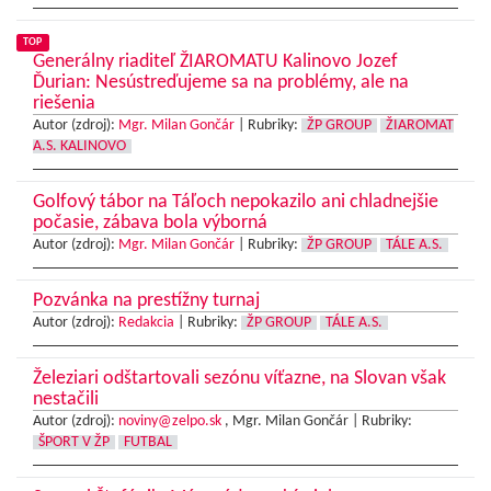
TOP
Generálny riaditeľ ŽIAROMATU Kalinovo Jozef
Ďurian: Nesústreďujeme sa na problémy, ale na
riešenia
Autor (zdroj):
Mgr. Milan Gončár
|
Rubriky:
ŽP GROUP
ŽIAROMAT
A.S. KALINOVO
Golfový tábor na Táľoch nepokazilo ani chladnejšie
počasie, zábava bola výborná
Autor (zdroj):
Mgr. Milan Gončár
|
Rubriky:
ŽP GROUP
TÁLE A.S.
Pozvánka na prestížny turnaj
Autor (zdroj):
Redakcia
|
Rubriky:
ŽP GROUP
TÁLE A.S.
Železiari odštartovali sezónu víťazne, na Slovan však
nestačili
Autor (zdroj):
noviny@zelpo.sk
, Mgr. Milan Gončár |
Rubriky:
ŠPORT V ŽP
FUTBAL