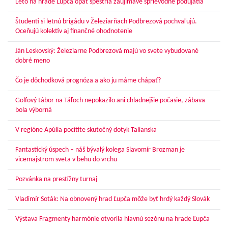
Leto na hrade Ľupča opäť spestria zaujímavé sprievodné podujatia
Študenti si letnú brigádu v Železiarňach Podbrezová pochvaľujú.
Oceňujú kolektív aj finančné ohodnotenie
Ján Leskovský: Železiarne Podbrezová majú vo svete vybudované
dobré meno
Čo je dôchodková prognóza a ako ju máme chápať?
Golfový tábor na Táľoch nepokazilo ani chladnejšie počasie, zábava
bola výborná
V regióne Apúlia pocítite skutočný dotyk Talianska
Fantastický úspech – náš bývalý kolega Slavomír Brozman je
vicemajstrom sveta v behu do vrchu
Pozvánka na prestížny turnaj
Vladimír Soták: Na obnovený hrad Ľupča môže byť hrdý každý Slovák
Výstava Fragmenty harmónie otvorila hlavnú sezónu na hrade Ľupča