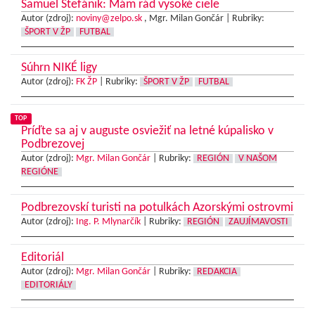
Samuel Štefánik: Mám rád vysoké ciele
Autor (zdroj):
noviny@zelpo.sk
, Mgr. Milan Gončár |
Rubriky:
ŠPORT V ŽP
FUTBAL
Súhrn NIKÉ ligy
Autor (zdroj):
FK ŽP
|
Rubriky:
ŠPORT V ŽP
FUTBAL
TOP
Príďte sa aj v auguste osviežiť na letné kúpalisko v
Podbrezovej
Autor (zdroj):
Mgr. Milan Gončár
|
Rubriky:
REGIÓN
V NAŠOM
REGIÓNE
Podbrezovskí turisti na potulkách Azorskými ostrovmi
Autor (zdroj):
Ing. P. Mlynarčík
|
Rubriky:
REGIÓN
ZAUJÍMAVOSTI
Editoriál
Autor (zdroj):
Mgr. Milan Gončár
|
Rubriky:
REDAKCIA
EDITORIÁLY