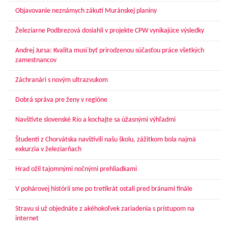
Objavovanie neznámych zákutí Muránskej planiny
Železiarne Podbrezová dosiahli v projekte CPW vynikajúce výsledky
Andrej Jursa: Kvalita musí byť prirodzenou súčasťou práce všetkých
zamestnancov
Záchranári s novým ultrazvukom
Dobrá správa pre ženy v regióne
Navštívte slovenské Rio a kochajte sa úžasnými výhľadmi
Študenti z Chorvátska navštívili našu školu, zážitkom bola najmä
exkurzia v železiarňach
Hrad ožil tajomnými nočnými prehliadkami
V pohárovej histórii sme po tretíkrát ostali pred bránami finále
Stravu si už objednáte z akéhokoľvek zariadenia s prístupom na
internet