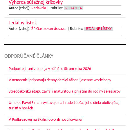
Výherca súťažnej krížovky
Autor (zdroj):
Redakcia
|
Rubriky:
REDAKCIA
Jedálny lístok
Autor (zdroj):
ŽP Gastro-servis s.r.o.
|
Rubriky:
JEDÁLNE LÍSTKY
ODPORÚČANÉ ČLÁNKY
Podporte jaseň z Lopeja v súťaži o Strom roka 2026
V nemocnici pripravujú denný detský tábor i jesenné workshopy
Stredoškolskú etapu zavŕšili maturitou a prijatím do rodiny železiarov
Umelec Pavel Siman vystavuje na hrade Ľupča, jeho diela obdivujú aj
turisti v horách
V Podbrezovej na Skalici otvorili novú kaviareň