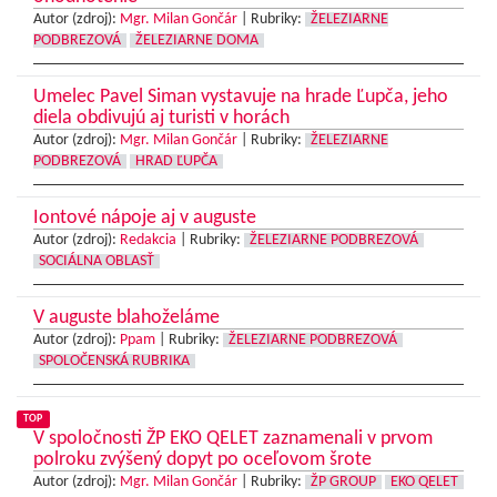
Autor (zdroj):
Mgr. Milan Gončár
|
Rubriky:
ŽELEZIARNE
PODBREZOVÁ
ŽELEZIARNE DOMA
Umelec Pavel Siman vystavuje na hrade Ľupča, jeho
diela obdivujú aj turisti v horách
Autor (zdroj):
Mgr. Milan Gončár
|
Rubriky:
ŽELEZIARNE
PODBREZOVÁ
HRAD ĽUPČA
Iontové nápoje aj v auguste
Autor (zdroj):
Redakcia
|
Rubriky:
ŽELEZIARNE PODBREZOVÁ
SOCIÁLNA OBLASŤ
V auguste blahoželáme
Autor (zdroj):
Ppam
|
Rubriky:
ŽELEZIARNE PODBREZOVÁ
SPOLOČENSKÁ RUBRIKA
TOP
V spoločnosti ŽP EKO QELET zaznamenali v prvom
polroku zvýšený dopyt po oceľovom šrote
Autor (zdroj):
Mgr. Milan Gončár
|
Rubriky:
ŽP GROUP
EKO QELET