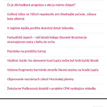
Čo je dôchodková prognóza a ako ju máme chápať?
Golfový tábor na Táľoch nepokazilo ani chladnejšie počasie, zábava
bola výborná
V regióne Apúlia pocítite skutočný dotyk Talianska
Fantastický úspech – náš bývalý kolega Slavomír Brozman je
vicemajstrom sveta v behu do vrchu
Pozvánka na prestížny turnaj
Vladimír Soták: Na obnovený hrad Ľupča môže byť hrdý každý Slovák
Výstava Fragmenty harmónie otvorila hlavnú sezónu na hrade Ľupča
Objavovanie neznámych zákutí Muránskej planiny
Železiarne Podbrezová dosiahli v projekte CPW vynikajúce výsledky