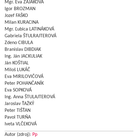
Mgr. Eva ZAJAKOVÁ
Igor BROZMAN
Jozef FAŠKO
Milan KURACINA
Mgr. Ľubica LATINÁKOVÁ
Gabriela ŠTULRAJTEROVÁ
Zdeno CIBULA
Branislav DIBDIAK
Ing. Ján JACKULIAK
Ján KOŠTIAL
Miloš LUKÁČ
Eva MIRILOVIČOVÁ
Peter POHANČANÍK
Eva SOPKOVÁ
Ing. Anna ŠTULAJTEROVÁ
Jaroslav ŤAŽKÝ
Peter TIŠŤAN
Pavol TURŇA
Iveta VLČEKOVÁ
Autor (zdroj):
Pp