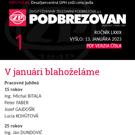
INFO FLASH:
Desaťpercentná DPH zníži cenu jedla
1
ROČNÍK LXXIX
VYŠLO:
13. JANUÁRA 2023
PDF VERZIA ČÍSLA
V januári blahoželáme
Pracovné jubileá
15 rokov
Ing. Michal BITALA
Peter FABER
Jozef GAJDOŠÍK
Lucia KOHÚTOVÁ
25 rokov
Ing. Ján DUNDOVIČ