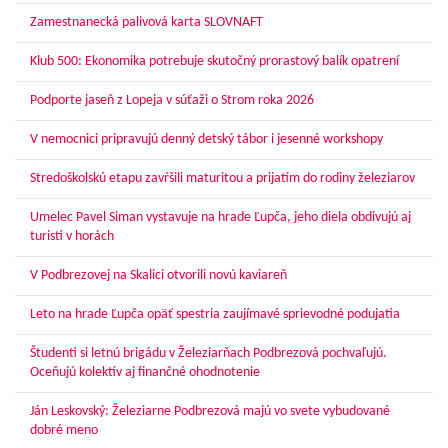
Zamestnanecká palivová karta SLOVNAFT
Klub 500: Ekonomika potrebuje skutočný prorastový balík opatrení
Podporte jaseň z Lopeja v súťaži o Strom roka 2026
V nemocnici pripravujú denný detský tábor i jesenné workshopy
Stredoškolskú etapu zavŕšili maturitou a prijatím do rodiny železiarov
Umelec Pavel Siman vystavuje na hrade Ľupča, jeho diela obdivujú aj
turisti v horách
V Podbrezovej na Skalici otvorili novú kaviareň
Leto na hrade Ľupča opäť spestria zaujímavé sprievodné podujatia
Študenti si letnú brigádu v Železiarňach Podbrezová pochvaľujú.
Oceňujú kolektív aj finančné ohodnotenie
Ján Leskovský: Železiarne Podbrezová majú vo svete vybudované
dobré meno