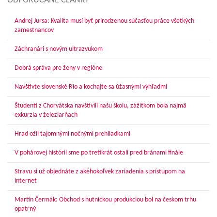
ODPORÚČANÉ ČLÁNKY
Andrej Jursa: Kvalita musí byť prirodzenou súčasťou práce všetkých
zamestnancov
Záchranári s novým ultrazvukom
Dobrá správa pre ženy v regióne
Navštívte slovenské Rio a kochajte sa úžasnými výhľadmi
Študenti z Chorvátska navštívili našu školu, zážitkom bola najmä
exkurzia v železiarňach
Hrad ožil tajomnými nočnými prehliadkami
V pohárovej histórii sme po tretíkrát ostali pred bránami finále
Stravu si už objednáte z akéhokoľvek zariadenia s prístupom na
internet
Martin Čermák: Obchod s hutníckou produkciou bol na českom trhu
opatrný