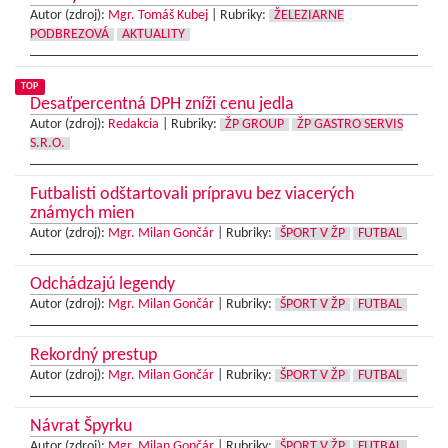
Autor (zdroj):
Mgr. Tomáš Kubej
|
Rubriky:
ŽELEZIARNE
PODBREZOVÁ
AKTUALITY
TOP
Desaťpercentná DPH zníži cenu jedla
Autor (zdroj):
Redakcia
|
Rubriky:
ŽP GROUP
ŽP GASTRO SERVIS
S.R.O.
Futbalisti odštartovali prípravu bez viacerých
známych mien
Autor (zdroj):
Mgr. Milan Gončár
|
Rubriky:
ŠPORT V ŽP
FUTBAL
Odchádzajú legendy
Autor (zdroj):
Mgr. Milan Gončár
|
Rubriky:
ŠPORT V ŽP
FUTBAL
Rekordný prestup
Autor (zdroj):
Mgr. Milan Gončár
|
Rubriky:
ŠPORT V ŽP
FUTBAL
Návrat Špyrku
Autor (zdroj):
Mgr. Milan Gončár
|
Rubriky:
ŠPORT V ŽP
FUTBAL