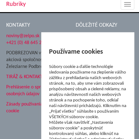
Rubriky
Toggl
navig
KONTAKTY
DÔLEŽITÉ ODKAZY
noviny@zelpo.sk
Hrad Ľupča
+421 (0) 48 645 2711
Súkromná spojená škola ŽP
Nadácia Železiarne
Používame cookies
PODBREZOVAN vydáva
Podbrezová
akciová spoločnosť
Hutnícke múzeum
Železiarne Podbrezová
Súbory cookie a ďalšie technológie
ŽP Informatika s.r.o.
sledovania používame na zlepšenie vášho
TIRÁŽ & KONTAKT
ŠK Železiarne Podbrezová
zážitku z prehliadania našich webových
stránok, na to, aby sme vám zobrazovali
Tále a.s.
Prehlásenie o spracovaní
prispôsobený obsah a cielené reklamy, na
osobných údajov
analýzu návštevnosti našich webových
stránok a na pochopenie toho, odkiaľ
Zásady používania súborov
naši návštevníci prichádzajú. Kliknutím na
cookie
„Prijať všetko” súhlasíte s používaním
VŠETKÝCH súborov cookie.
Môžete však navštíviť „Nastavenia
súborov cookie” a poskytnúť
kontrolovaný súhlas, alebo kliknúť na