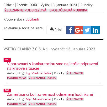
Číslo: 1|Ročník: LXXIX | Vyšlo:
13. januára 2023
|
Rubriky:
ŽELEZIARNE PODBREZOVÁ
SPOLOČENSKÁ RUBRIKA
Kľúčové slová:
Jubilanti
Zdieľanie a sociálne siete:
Print
VŠETKY ČLÁNKY Z ČÍSLA 1
- vydané: 13. januára 2023
TOP
V porovnaní s konkurenciou sme najlepšie pripravení
na krízové situácie
Autor (zdroj):
Ing. Vladimír Soták
|
Rubriky:
ŽELEZIARNE
PODBREZOVÁ
ŽELEZIARNE DOMA
TOP
Zamestnanci boli za vernosť odmenení hodinkami
Autor (zdroj):
Mgr. Milan Gončár
|
Rubriky:
ŽELEZIARNE
PODBREZOVÁ
ŽELEZIARNE DOMA