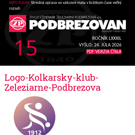
INFO FLASH:
Stredná oprava vo valcovni mala v krátkom čase veľký
rozsah
15
ROČNÍK LXXXIL
VYŠLO:
24. JÚLA 2026
PDF VERZIA ČÍSLA
Logo-Kolkarsky-klub-
Zeleziarne-Podbrezova