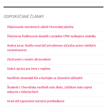
ODPORÚČANÉ ČLÁNKY
Objavovanie neznámych zákutí Muránskej planiny
Železiarne Podbrezová dosiahli v projekte CPW vynikajúce výsledky
Andrej Jursa: Kvalita musí byť prirodzenou súčasťou práce všetkých
zamestnancov
Záchranári s novým ultrazvukom
Dobrá správa pre ženy v regióne
Navštívte slovenské Rio a kochajte sa úžasnými výhľadmi
Študenti z Chorvátska navštívili našu školu, zážitkom bola najmä
exkurzia v železiarňach
Hrad ožil tajomnými nočnými prehliadkami