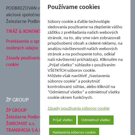
Nadácia Železiarne
Používame cookies
PODBREZOVAN vydáva
Podbrezová
akciová spoločnosť
Hutnícke múzeum
Železiarne Podbrezová
Súbory cookie a ďalšie technológie
ŽP Informatika s.r.o.
sledovania používame na zlepšenie vášho
TIRÁŽ & KONTAKT
ŠK Železiarne Podbrezová
zážitku z prehliadania našich webových
stránok, na to, aby sme vám zobrazovali
Tále a.s.
Prehlásenie o spracovaní
prispôsobený obsah a cielené reklamy, na
osobných údajov
analýzu návštevnosti našich webových
stránok a na pochopenie toho, odkiaľ
Zásady používania súborov
naši návštevníci prichádzajú. Kliknutím na
cookie
„Prijať všetko” súhlasíte s používaním
VŠETKÝCH súborov cookie.
Môžete však navštíviť „Nastavenia
súborov cookie” a poskytnúť
kontrolovaný súhlas, alebo kliknúť na
“Odmietnuť všetko” a odmietnuť všetky
cookie okrem funkčnych.
ŽP GROUP
Zásady používania súborov cookie
ŽP GROUP
Železiarne Podbrezová a.s.
Prijať všetko
Odmietnuť všetko
ŽIAROMAT a.s.
TRANSMESA S.A.U.
Nastavenia súborov cookie