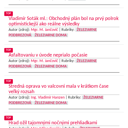
TOP
Vladimír Soták ml.: Obchodný plán bol na prvý polrok
optimistickejší ako reálne výsledky
Autor (zdroj):
Mgr. M. Jančovič
|
Rubriky:
ŽELEZIARNE
PODBREZOVÁ
ŽELEZIARNE DOMA
TOP
Asfaltovaniu v úvode neprialo počasie
Autor (zdroj):
Mgr. M. Jančovič
|
Rubriky:
ŽELEZIARNE
PODBREZOVÁ
ŽELEZIARNE DOMA
TOP
Stredná oprava vo valcovni mala v krátkom čase
veľký rozsah
Autor (zdroj):
Ing. Vladimír Hanzen
|
Rubriky:
ŽELEZIARNE
PODBREZOVÁ
ŽELEZIARNE DOMA
TOP
Hrad ožil tajomnými nočnými prehliadkami