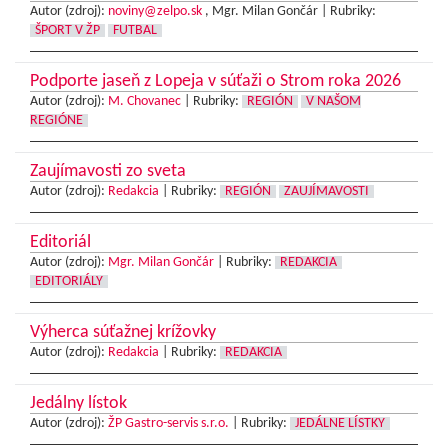
Autor (zdroj):
noviny@zelpo.sk
, Mgr. Milan Gončár |
Rubriky:
ŠPORT V ŽP
FUTBAL
Podporte jaseň z Lopeja v súťaži o Strom roka 2026
Autor (zdroj):
M. Chovanec
|
Rubriky:
REGIÓN
V NAŠOM
REGIÓNE
Zaujímavosti zo sveta
Autor (zdroj):
Redakcia
|
Rubriky:
REGIÓN
ZAUJÍMAVOSTI
Editoriál
Autor (zdroj):
Mgr. Milan Gončár
|
Rubriky:
REDAKCIA
EDITORIÁLY
Výherca súťažnej krížovky
Autor (zdroj):
Redakcia
|
Rubriky:
REDAKCIA
Jedálny lístok
Autor (zdroj):
ŽP Gastro-servis s.r.o.
|
Rubriky:
JEDÁLNE LÍSTKY