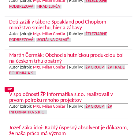
Autor (zdroj):
Mgr. Milan Gončár
|
Rubriky:
ŽELEZIARNE
PODBREZOVÁ
HRAD ĽUPČA
Deti zažili v tábore Speakland pod Chopkom
množstvo smiechu, hier a zábavy
Autor (zdroj):
Mgr. Milan Gončár
|
Rubriky:
ŽELEZIARNE
PODBREZOVÁ
SOCIÁLNA OBLASŤ
Martin Čermák: Obchod s hutníckou produkciou bol
na českom trhu opatrný
Autor (zdroj):
Mgr. Milan Gončár
|
Rubriky:
ŽP GROUP
ŽP TRADE
BOHEMIA A.S.
TOP
V spoločnosti ŽP Informatika s.r.o. realizovali v
prvom polroku mnoho projektov
Autor (zdroj):
Mgr. Milan Gončár
|
Rubriky:
ŽP GROUP
ŽP
INFORMATIKA S.R.O.
Jozef Zákalický: Každý úspešný absolvent je dôkazom,
že naša práca má význam