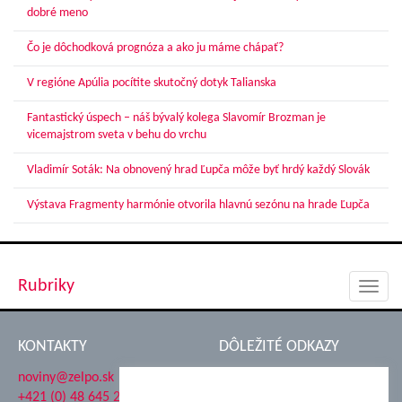
dobré meno
Čo je dôchodková prognóza a ako ju máme chápať?
V regióne Apúlia pocítite skutočný dotyk Talianska
Fantastický úspech – náš bývalý kolega Slavomír Brozman je
vicemajstrom sveta v behu do vrchu
Vladimír Soták: Na obnovený hrad Ľupča môže byť hrdý každý Slovák
Výstava Fragmenty harmónie otvorila hlavnú sezónu na hrade Ľupča
Rubriky
Toggl
navig
KONTAKTY
DÔLEŽITÉ ODKAZY
noviny@zelpo.sk
Hrad Ľupča
+421 (0) 48 645 2711
Súkromná spojená škola ŽP