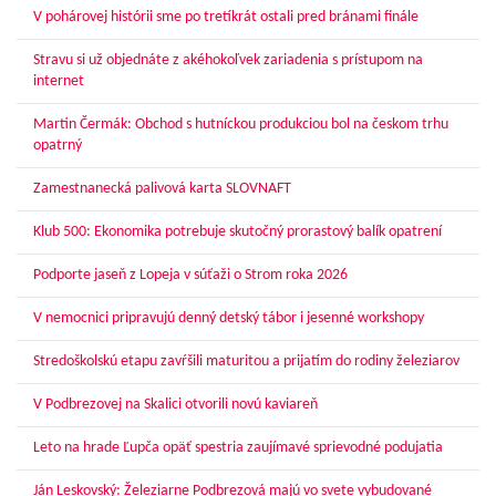
V pohárovej histórii sme po tretíkrát ostali pred bránami finále
Stravu si už objednáte z akéhokoľvek zariadenia s prístupom na
internet
Martin Čermák: Obchod s hutníckou produkciou bol na českom trhu
opatrný
Zamestnanecká palivová karta SLOVNAFT
Klub 500: Ekonomika potrebuje skutočný prorastový balík opatrení
Podporte jaseň z Lopeja v súťaži o Strom roka 2026
V nemocnici pripravujú denný detský tábor i jesenné workshopy
Stredoškolskú etapu zavŕšili maturitou a prijatím do rodiny železiarov
V Podbrezovej na Skalici otvorili novú kaviareň
Leto na hrade Ľupča opäť spestria zaujímavé sprievodné podujatia
Ján Leskovský: Železiarne Podbrezová majú vo svete vybudované