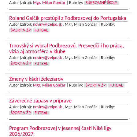
Autor (zdroj):
Mgr. Milan Gončár
|
Rubriky:
SÚKROMNÉ ŠKOLY
Roland Galčík prestúpil z Podbrezovej do Portugalska
Autor (zdroj):
noviny@zelpo.sk
, Mgr. Milan Gončár |
Rubriky:
ŠPORT V ŽP
FUTBAL
Trnovský si vybral Podbrezovú. Presvedčili ho práca,
vízia aj atmosféra v klube
Autor (zdroj):
noviny@zelpo.sk
, Mgr. Milan Gončár |
Rubriky:
ŠPORT V ŽP
FUTBAL
Zmeny v kádri železiarov
Autor (zdroj):
Mgr. Milan Gončár
|
Rubriky:
ŠPORT V ŽP
FUTBAL
Záverečné zápasy v príprave
Autor (zdroj):
noviny@zelpo.sk
, Mgr. Milan Gončár |
Rubriky:
ŠPORT V ŽP
FUTBAL
Program Podbrezovej v jesennej časti Niké ligy
2026/2027: