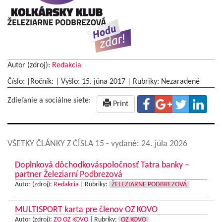
Autor (zdroj):
Redakcia
Číslo: |Ročník: | Vyšlo:
15. júna 2017
|
Rubriky: Nezaradené
Zdieľanie a sociálne siete:
Print
VŠETKY ČLÁNKY Z ČÍSLA 15
- vydané: 24. júla 2026
Doplnková dôchodkováspoločnosť Tatra banky –
partner Železiarní Podbrezová
Autor (zdroj):
Redakcia
|
Rubriky:
ŽELEZIARNE PODBREZOVÁ
MULTISPORT karta pre členov OZ KOVO
Autor (zdroj):
ZO OZ KOVO
|
Rubriky:
OZ KOVO