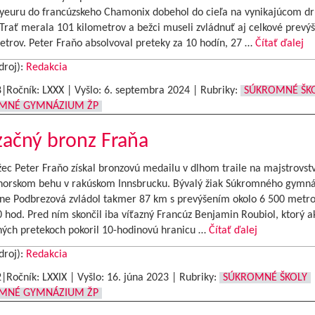
euru do francúzskeho Chamonix dobehol do cieľa na vynikajúcom d
Trať merala 101 kilometrov a bežci museli zvládnuť aj celkové prevýš
etrov. Peter Fraňo absolvoval preteky za 10 hodín, 27 …
Čítať ďalej
droj):
Redakcia
8|Ročník: LXXX | Vyšlo:
6. septembra 2024
|
Rubriky:
SÚKROMNÉ ŠK
MNÉ GYMNÁZIUM ŽP
ačný bronz Fraňa
ec Peter Fraňo získal bronzovú medailu v dlhom traile na majstrovst
 horskom behu v rakúskom Innsbrucku. Bývalý žiak Súkromného gymná
rne Podbrezová zvládol takmer 87 km s prevýšením okolo 6 500 metro
 hod. Pred ním skončil iba víťazný Francúz Benjamin Roubiol, ktorý a
ných pretekoch pokoril 10-hodinovú hranicu …
Čítať ďalej
droj):
Redakcia
2|Ročník: LXXIX | Vyšlo:
16. júna 2023
|
Rubriky:
SÚKROMNÉ ŠKOLY
MNÉ GYMNÁZIUM ŽP