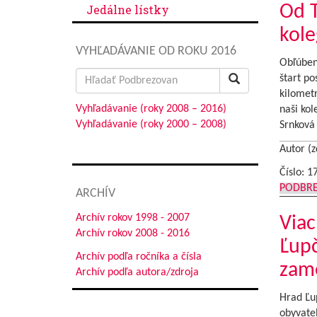
Od T
Jedálne lístky
kole
VYHĽADÁVANIE OD ROKU 2016
Obľúbený
Search
štart po
for:
kilometr
Vyhľadávanie (roky 2008 – 2016)
naši ko
Vyhľadávanie (roky 2000 – 2008)
Srnková
Autor (z
Číslo: 1
PODBR
ARCHÍV
Archív rokov 1998 - 2007
Viac
Archív rokov 2008 - 2016
Ľupč
Archív podľa ročníka a čísla
zam
Archív podľa autora/zdroja
Hrad Ľup
obyvatel