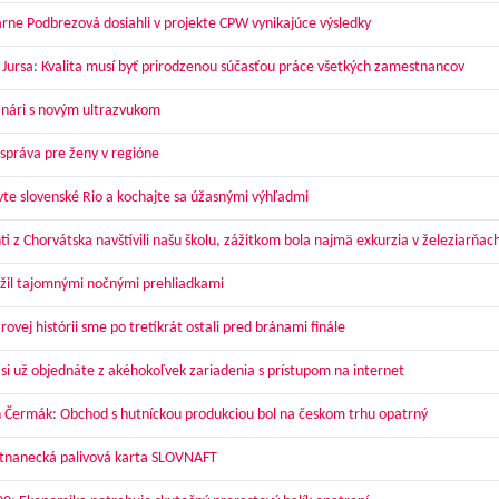
arne Podbrezová dosiahli v projekte CPW vynikajúce výsledky
 Jursa: Kvalita musí byť prirodzenou súčasťou práce všetkých zamestnancov
nári s novým ultrazvukom
správa pre ženy v regióne
vte slovenské Rio a kochajte sa úžasnými výhľadmi
ti z Chorvátska navštívili našu školu, zážitkom bola najmä exkurzia v železiarňac
žil tajomnými nočnými prehliadkami
ovej histórii sme po tretíkrát ostali pred bránami finále
 si už objednáte z akéhokoľvek zariadenia s prístupom na internet
 Čermák: Obchod s hutníckou produkciou bol na českom trhu opatrný
nanecká palivová karta SLOVNAFT