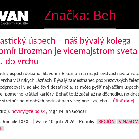
Značka:
Beh
astický úspech – náš bývalý kolega
omír Brozman je vicemajstrom sveta
u do vrchu
dny úspech dosiahol Slavomír Brozman na majstrovstvách sveta vete
 vrchu v Jánskych Lázňach. Bývalý zamestnanec podbrezovských železi
odpracoval viac ako štyri desaťročia, sa môže pýšiť najväčším úspec
ej pomerne krátkej kariéry. Behať totiž začal až na dôchodku, no dne
stretnúť na mnohých podujatiach v regióne i za jeho …
Čítať ďalej
droj):
noviny@zelpo.sk
, Mgr. Milan Gončár
4|Ročník: LXXXIl | Vyšlo:
10. júla 2026
|
Rubriky:
REGIÓN
V NAŠOM
E