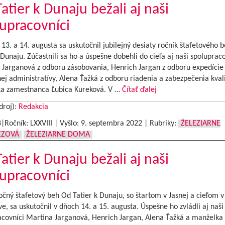
atier k Dunaju bežali aj naši
upracovníci
13. a 14. augusta sa uskutočnil jubilejný desiaty ročník štafetového 
 Dunaju. Zúčastnili sa ho a úspešne dobehli do cieľa aj naši spolupraco
 Jarganová z odboru zásobovania, Henrich Jargan z odboru expedície
j administratívy, Alena Ťažká z odboru riadenia a zabezpečenia kvali
a zamestnanca Ľubica Kureková. V …
Čítať ďalej
droj):
Redakcia
8|Ročník: LXXVIII | Vyšlo:
9. septembra 2022
|
Rubriky:
ŽELEZIARNE
EZOVÁ
ŽELEZIARNE DOMA
atier k Dunaju bežali aj naši
upracovníci
ný štafetový beh Od Tatier k Dunaju, so štartom v Jasnej a cieľom v
ve, sa uskutočnil v dňoch 14. a 15. augusta. Úspešne ho zvládli aj naši
acovníci Martina Jarganová, Henrich Jargan, Alena Ťažká a manželka