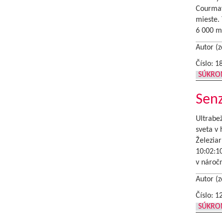
Courmay
mieste. 
6 000 m
Autor (z
Číslo: 1
SÚKRO
Senz
Ultrabež
sveta v
Železia
10:02:10
v nároč
Autor (z
Číslo: 1
SÚKRO