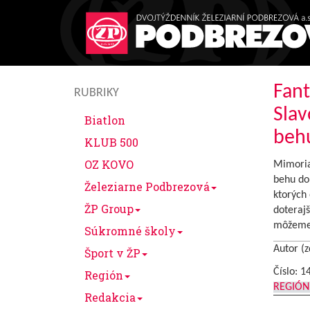
Fant
RUBRIKY
Slav
Biatlon
beh
KLUB 500
OZ KOVO
Mimoria
behu do
Železiarne Podbrezová
ktorých 
ŽP Group
doterajš
môžeme 
Súkromné školy
Autor (z
Šport v ŽP
Číslo: 1
Región
REGIÓN
Redakcia