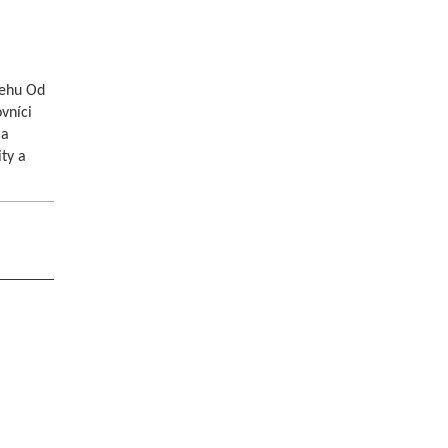
behu Od
vníci
 a
ty a