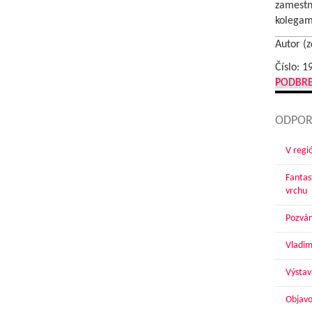
zamestn
kolegam
Autor (z
Číslo: 1
PODBR
ODPOR
V regi
Fantas
vrchu
Pozván
Vladim
Výstav
Objavo