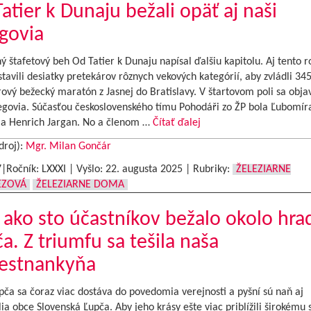
atier k Dunaju bežali opäť aj naši
govia
 štafetový beh Od Tatier k Dunaju napísal ďalšiu kapitolu. Aj tento r
stavili desiatky pretekárov rôznych vekových kategórií, aby zvládli 34
ový bežecký maratón z Jasnej do Bratislavy. V štartovom poli sa objavi
legovia. Súčasťou československého tímu Pohodáři zo ŽP bola Ľubomír
 a Henrich Jargan. No a členom …
Čítať ďalej
droj):
Mgr. Milan Gončár
7|Ročník: LXXXI | Vyšlo:
22. augusta 2025
|
Rubriky:
ŽELEZIARNE
EZOVÁ
ŽELEZIARNE DOMA
 ako sto účastníkov bežalo okolo hra
a. Z triumfu sa tešila naša
estnankyňa
ča sa čoraz viac dostáva do povedomia verejnosti a pyšní sú naň aj
ia obce Slovenská Ľupča. Aby jeho krásy ešte viac priblížili širokému 