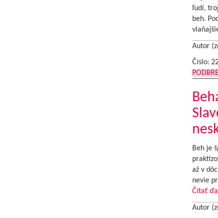
ľudí, tr
beh. Po
vlaňajši
Autor (z
Číslo: 2
PODBR
Beha
Slav
nes
Beh je š
praktizo
až v dôc
nevie pr
Čítať ďa
Autor (z