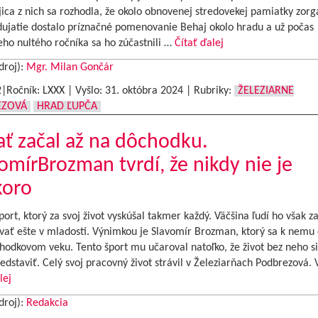
ojica z nich sa rozhodla, že okolo obnovenej stredovekej pamiatky zorg
dujatie dostalo príznačné pomenovanie Behaj okolo hradu a už počas
eho nultého ročníka sa ho zúčastnili …
Čítať ďalej
droj):
Mgr. Milan Gončár
2|Ročník: LXXX | Vyšlo:
31. októbra 2024
|
Rubriky:
ŽELEZIARNE
EZOVÁ
HRAD ĽUPČA
ť začal až na dôchodku.
omírBrozman tvrdí, že nikdy nie je
koro
port, ktorý za svoj život vyskúšal takmer každý. Väčšina ľudí ho však z
vať ešte v mladosti. Výnimkou je Slavomír Brozman, ktorý sa k nemu 
hodkovom veku. Tento šport mu učaroval natoľko, že život bez neho si
edstaviť. Celý svoj pracovný život strávil v Železiarňach Podbrezová. 
lej
droj):
Redakcia