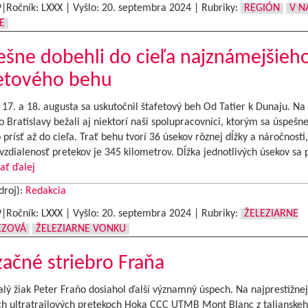
9|Ročník: LXXX | Vyšlo:
20. septembra 2024
|
Rubriky:
REGIÓN
V N
E
šne dobehli do cieľa najznámejšieh
fetového behu
17. a 18. augusta sa uskutočnil štafetový beh Od Tatier k Dunaju. Na t
o Bratislavy bežali aj niektorí naši spolupracovníci, ktorým sa úspešn
 prísť až do cieľa. Trať behu tvorí 36 úsekov rôznej dĺžky a náročnosti
vzdialenosť pretekov je 345 kilometrov. Dĺžka jednotlivých úsekov sa
tať ďalej
droj):
Redakcia
9|Ročník: LXXX | Vyšlo:
20. septembra 2024
|
Rubriky:
ŽELEZIARNE
EZOVÁ
ŽELEZIARNE VONKU
ačné striebro Fraňa
lý žiak Peter Fraňo dosiahol ďalší významný úspech. Na najprestížnej
ch ultratrailových pretekoch Hoka CCC UTMB Mont Blanc z talianske