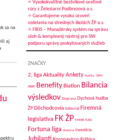
⭐ Vysokokvalitné bezšvíkové oceľové
rúry z Železiarní Podbrezová a.s.
⭐ Garantujeme vysokú úroveň
vzdelania na stredných školách ŽP a.s.
ok sa na
⭐ FIRIS – Manažérsky systém na správu
5
úloh & komplexný nástroj pre SW
li aj
podporu správy poskytovaných služieb
a
ZNAČKY
Aktuality
Ankety
2. liga
Audity - SEM -
Bilancia
Benefity
Biatlon
SRBP
výsledkov
du
Dychová hudba
Doprava
Firemná
Dôchodcovia
ŽP
Editoriál
FK ŽP
legislatíva
FMMR TUKE
Fortuna liga
Investície
História
Jubilanti
spektru
Koronavírus
Kultúra