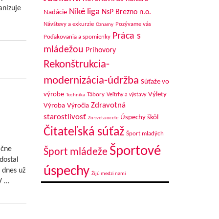
anizuje
Niké liga
NsP Brezno n.o.
Nadácie
Návštevy a exkurzie
Pozývame vás
Oznamy
Práca s
Poďakovania a spomienky
mládežou
Príhovory
Rekonštrukcia-
modernizácia-údržba
Súťaže vo
výrobe
Výlety
Tábory
Veľtrhy a výstavy
Technika
Zdravotná
Výroba
Výročia
starostlivosť
Úspechy škôl
Zo sveta ocele
Čitateľská súťaž
Šport mladých
Športové
ačne
Šport mládeže
dostal
úspechy
 dnes už
Žijú medzi nami
V …