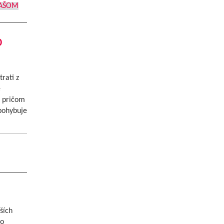
AŠOM
o
rati z
e
, pričom
 pohybuje
ších
ho