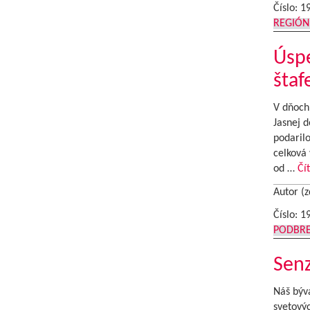
Číslo: 1
REGIÓN
Úspe
šta
V dňoch 
Jasnej d
podarilo
celková 
od …
Čí
Autor (z
Číslo: 1
PODBR
Senz
Náš býva
svetový