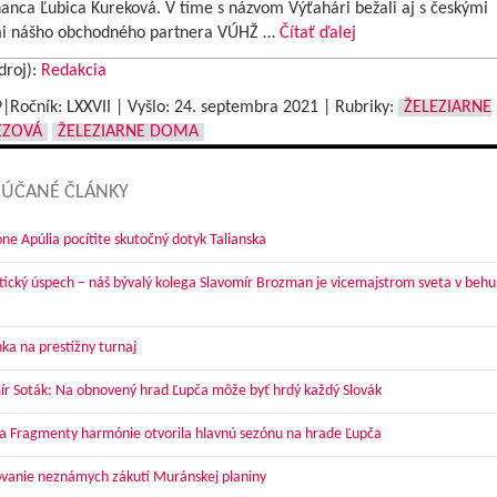
anca Ľubica Kureková. V tíme s názvom Výťahári bežali aj s českými
i nášho obchodného partnera VÚHŽ …
Čítať ďalej
droj):
Redakcia
9|Ročník: LXXVII | Vyšlo:
24. septembra 2021
|
Rubriky:
ŽELEZIARNE
EZOVÁ
ŽELEZIARNE DOMA
ÚČANÉ ČLÁNKY
óne Apúlia pocítite skutočný dotyk Talianska
tický úspech – náš bývalý kolega Slavomír Brozman je vicemajstrom sveta v behu
ka na prestížny turnaj
ír Soták: Na obnovený hrad Ľupča môže byť hrdý každý Slovák
a Fragmenty harmónie otvorila hlavnú sezónu na hrade Ľupča
vanie neznámych zákutí Muránskej planiny