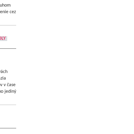
ruhom
enie cez
OLY
vách
zia
v v čase
ko jediný