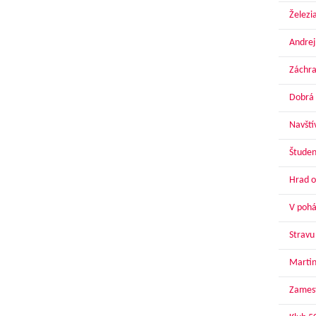
Železi
Andrej
Záchra
Dobrá 
Navští
Študen
Hrad o
V pohár
Stravu
Martin
Zamest