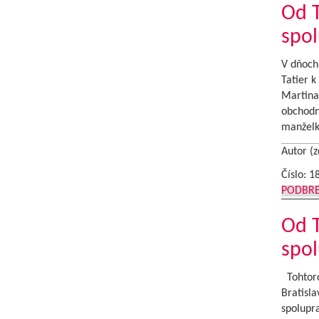
Od T
spol
V dňoch 
Tatier k
Martina
obchodne
manželk
Autor (z
Číslo: 1
PODBR
Od T
spol
Tohtoroč
Bratisla
spolupr