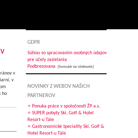
GDPR
 v
Súhlas so spracovaním osobných údajov
pre účely zasielania
Podbrezovana
[formulár na stiahnutie]
ránov v
arní, v
NOVINKY Z WEBOV NAŠICH
hom
s ho
PARTNEROV
⭐ Ponuka práce v spoločnosti ŽP a.s.
⭐ SUPER pobyty Ski, Golf & Hotel
Resort-u Tále
⭐ Gastronomické špeciality Ski, Golf &
Hotel Resort-u Tále