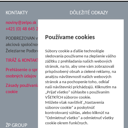
navig
KONTAKTY
DÔLEŽITÉ ODKAZY
noviny@zelpo.sk
Hrad Ľupča
+421 (0) 48 645 2711
Súkromná spojená škola ŽP
Nadácia Železiarne
Používame cookies
PODBREZOVAN vydáva
Podbrezová
akciová spoločnosť
Hutnícke múzeum
Železiarne Podbrezová
Súbory cookie a ďalšie technológie
ŽP Informatika s.r.o.
sledovania používame na zlepšenie vášho
TIRÁŽ & KONTAKT
ŠK Železiarne Podbrezová
zážitku z prehliadania našich webových
Tále a.s.
stránok, na to, aby sme vám zobrazovali
Prehlásenie o spracovaní
prispôsobený obsah a cielené reklamy, na
osobných údajov
analýzu návštevnosti našich webových
stránok a na pochopenie toho, odkiaľ
Zásady používania súborov
naši návštevníci prichádzajú. Kliknutím na
cookie
„Prijať všetko” súhlasíte s používaním
VŠETKÝCH súborov cookie.
Môžete však navštíviť „Nastavenia
súborov cookie” a poskytnúť
kontrolovaný súhlas, alebo kliknúť na
“Odmietnuť všetko” a odmietnuť všetky
cookie okrem funkčnych.
ŽP GROUP