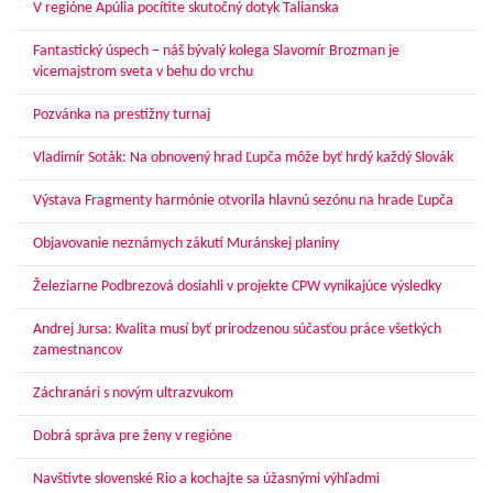
V regióne Apúlia pocítite skutočný dotyk Talianska
Fantastický úspech – náš bývalý kolega Slavomír Brozman je
vicemajstrom sveta v behu do vrchu
Pozvánka na prestížny turnaj
Vladimír Soták: Na obnovený hrad Ľupča môže byť hrdý každý Slovák
Výstava Fragmenty harmónie otvorila hlavnú sezónu na hrade Ľupča
Objavovanie neznámych zákutí Muránskej planiny
Železiarne Podbrezová dosiahli v projekte CPW vynikajúce výsledky
Andrej Jursa: Kvalita musí byť prirodzenou súčasťou práce všetkých
zamestnancov
Záchranári s novým ultrazvukom
Dobrá správa pre ženy v regióne
Navštívte slovenské Rio a kochajte sa úžasnými výhľadmi