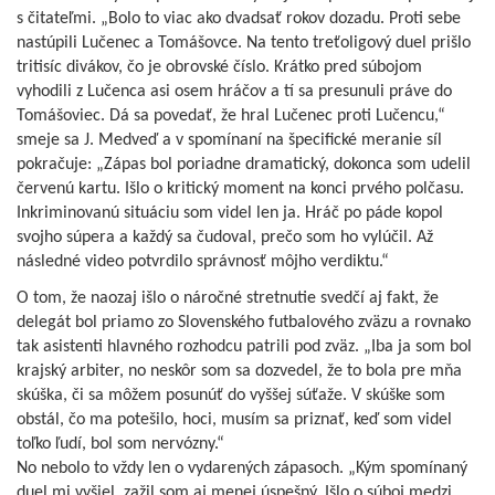
s čitateľmi. „Bolo to viac ako dvadsať rokov dozadu. Proti sebe
nastúpili Lučenec a Tomášovce. Na tento treťoligový duel prišlo
tritisíc divákov, čo je obrovské číslo. Krátko pred súbojom
vyhodili z Lučenca asi osem hráčov a tí sa presunuli práve do
Tomášoviec. Dá sa povedať, že hral Lučenec proti Lučencu,“
smeje sa J. Medveď a v spomínaní na špecifické meranie síl
pokračuje: „Zápas bol poriadne dramatický, dokonca som udelil
červenú kartu. Išlo o kritický moment na konci prvého polčasu.
Inkriminovanú situáciu som videl len ja. Hráč po páde kopol
svojho súpera a každý sa čudoval, prečo som ho vylúčil. Až
následné video potvrdilo správnosť môjho verdiktu.“
O tom, že naozaj išlo o náročné stretnutie svedčí aj fakt, že
delegát bol priamo zo Slovenského futbalového zväzu a rovnako
tak asistenti hlavného rozhodcu patrili pod zväz. „Iba ja som bol
krajský arbiter, no neskôr som sa dozvedel, že to bola pre mňa
skúška, či sa môžem posunúť do vyššej súťaže. V skúške som
obstál, čo ma potešilo, hoci, musím sa priznať, keď som videl
toľko ľudí, bol som nervózny.“
No nebolo to vždy len o vydarených zápasoch. „Kým spomínaný
duel mi vyšiel, zažil som aj menej úspešný. Išlo o súboj medzi