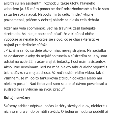
arbitri sú len asistentmi rozhodcu, takže úlohu hlavného
zoberiem ja. Už mám pomerne dosť odrozhodované a čo-to som
sa za tie roky naučil. Napodiv mi to celkom ide,“ vtipne
poznamenal, pričom v dobrej nálade sa niesla celá debata.
Jozef má veľa spomienok, veď na trávniku zažil kadejaké
stretnutia. Asi nie je potrebné písať, že z tribún si občas
vypočuje aj nejaké to ostrejšie slovo, čo je charakteristické
najmä pre dedinské súťaže.
„Priznám sa, čo sa deje okolo mňa, neregistrujem. Na začiatku
sa dostanem akoby do nejakého tunela a sústredím sa, aby som
udržal na uzde 22 hráčov a aj striedačky, hoci mám asistentov.
Absolútne nevnímam, keď na mňa niekto zakričí alebo vypustí z
úst nadávku na moju adresu. Až keď neskôr vidím video, tak si
všimnem, že mi čo-to fanúšikovia z tribún odkázali alebo ma
niekam poslali. Nad tieto veci som sa ale už dávno povzniesol a
sústredím sa výlučne na svoju prácu.“
Bol aj nervózny
Skúsený arbiter odpískal počas kariéry stovky duelov, niektoré z
nich sa mu vryli do pamäti navždy. O jednu príhodu sa podelil aj