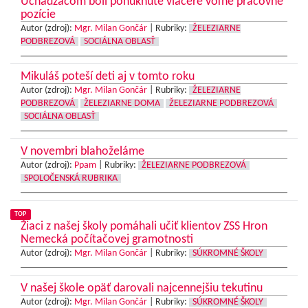
Uchádzačom boli ponúknuté viaceré voľné pracovné
pozície
Autor (zdroj):
Mgr. Milan Gončár
|
Rubriky:
ŽELEZIARNE
PODBREZOVÁ
SOCIÁLNA OBLASŤ
Mikuláš poteší deti aj v tomto roku
Autor (zdroj):
Mgr. Milan Gončár
|
Rubriky:
ŽELEZIARNE
PODBREZOVÁ
ŽELEZIARNE DOMA
ŽELEZIARNE PODBREZOVÁ
SOCIÁLNA OBLASŤ
V novembri blahoželáme
Autor (zdroj):
Ppam
|
Rubriky:
ŽELEZIARNE PODBREZOVÁ
SPOLOČENSKÁ RUBRIKA
TOP
Žiaci z našej školy pomáhali učiť klientov ZSS Hron
Nemecká počítačovej gramotnosti
Autor (zdroj):
Mgr. Milan Gončár
|
Rubriky:
SÚKROMNÉ ŠKOLY
V našej škole opäť darovali najcennejšiu tekutinu
Autor (zdroj):
Mgr. Milan Gončár
|
Rubriky:
SÚKROMNÉ ŠKOLY