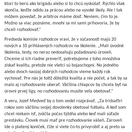
ktorí to berú ako brigádu alebo si to chcú vyskúšať. Rýchlo však
skončia, keďže odídu za prácou alebo na vysoké školy. Ale i tak
môžem povedať, že arbitrov máme dosť. Neviem, čím to je.
Možno sa viac poznáme, mnohí sa mi sami prihovoria, že by
chceli rozhodovať.“
Predseda komisie rozhodcov vraví, že v súčasnosti majú 20
nových a 10 prihlásených rozhodcov na školenie. „Mali úvodné
školenia, testy, no neraz nedosahujú požadovanú úroveň.
Chceme si ich riadne preveriť, potrebujeme z toho množstva
získať kvalitu, pretože nie všetci sú bojaschopní. No jedného
alebo dvoch naozaj dobrých rozhodcov vieme každý rok
vychovať. Pre nás je totiž dôležitá kvalita a nie počet, a tak by sa
malo aj rozhodovanie uberať. Väčšina chlapcov by chcela byť na
úrovni prvej ligy, no rozhodovaniu musíte veľa obetovať.“
A veru, Jozef Medveď by o tom vedel rozprávať. „Za tridsaťtri
rokov som väčšinu svojej dovolenky obetoval futbalu. A keď som
chcel niekam ísť, zväčša počas týždňa alebo keď mali súťaže
prestávku. Človek musí mať pre rozhodovanie vášeň. Zároveň
ide o platený koníček, čiže si viete čo-to privyrobiť a aj preto sa