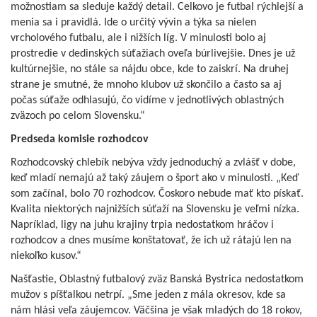
možnostiam sa sleduje každý detail. Celkovo je futbal rýchlejší a
menia sa i pravidlá. Ide o určitý vývin a týka sa nielen
vrcholového futbalu, ale i nižších líg. V minulosti bolo aj
prostredie v dedinských súťažiach oveľa búrlivejšie. Dnes je už
kultúrnejšie, no stále sa nájdu obce, kde to zaiskrí. Na druhej
strane je smutné, že mnoho klubov už skončilo a často sa aj
počas súťaže odhlasujú, čo vidíme v jednotlivých oblastných
zväzoch po celom Slovensku.“
Predseda komisie rozhodcov
Rozhodcovský chlebík nebýva vždy jednoduchý a zvlášť v dobe,
keď mladí nemajú až taký záujem o šport ako v minulosti. „Keď
som začínal, bolo 70 rozhodcov. Čoskoro nebude mať kto pískať.
Kvalita niektorých najnižších súťaží na Slovensku je veľmi nízka.
Napríklad, ligy na juhu krajiny trpia nedostatkom hráčov i
rozhodcov a dnes musíme konštatovať, že ich už rátajú len na
niekoľko kusov.“
Našťastie, Oblastný futbalový zväz Banská Bystrica nedostatkom
mužov s píšťalkou netrpí. „Sme jeden z mála okresov, kde sa
nám hlási veľa záujemcov. Väčšina je však mladých do 18 rokov,