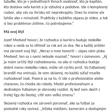
tabuľke, kto je v jednotlivých tímoch osobnosť, kto je kapitán,
kto dostáva veľa kariet a je výbušný a podobne. Ide o komplexný
rozbor, aby vás na ihrisku nič neprekvapilo. Dnes to máme ale
ľahšie ako v minulosti. Prakticky z každého zápasu je video, a tak
si bez problémov zistíme, čo potrebujeme.“
Má svoj štýl
Jozef Medveď hovorí, že rozhodca si kariéru buduje niekoľko
rokov a nedá sa to stihnúť za rok ani za dva. No a každý arbiter
má zároveň svoj štýl. „Neraz o mne hovorili – zápas nám píska
Medveď, ten sa s nami nebude maznať,“ hovorí s úsmevom. „Aj
ja mám určitý štýl rozhodovania, no ako si rozhodca buduje
dobré meno niekoľko rokov, môže oň rýchlo prísť. Vo futbalovej
brandži ma vnímajú, že som skúsený, no každú súťaž musíte
rozhodovať inak. Pozerá sa na to, či ide o profesionálov alebo
chalanov, čo chodia do roboty. Medzi profesionálnym a
dedinským futbalom je obrovský rozdiel. Aj keď som skočil z
tretej ligy do šiestej, cítil som veľkú zmenu.“
Skúsený rozhodca vie zároveň porovnať, ako sa futbal za
posledné roky vyvinul. „Vďaka médiám, kamerám a dostupným