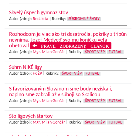
Skvelý úspech gymnazistov
Autor (zdroj):
Redakcia
|
Rubriky:
SÚKROMNÉ ŠKOLY
Rozhodcom je viac ako tri desaťročia, pokriky z tribún
nevníma. Jozef Medveď svojmu koníčku veľa
obetoval
PRÁVE ZOBRAZENÝ ČLÁNOK
Autor (zdroj):
Mgr. Milan Gončár
|
Rubriky:
ŠPORT V ŽP
FUTBAL
Súhrn NIKÉ ligy
Autor (zdroj):
FK ŽP
|
Rubriky:
ŠPORT V ŽP
FUTBAL
S favorizovaným Slovanom sme body nezískali,
naplno sme zabrali až v súboji so Skalicou
Autor (zdroj):
Mgr. Milan Gončár
|
Rubriky:
ŠPORT V ŽP
FUTBAL
Sto ligových štartov
Autor (zdroj):
Mgr. Milan Gončár
|
Rubriky:
ŠPORT V ŽP
FUTBAL