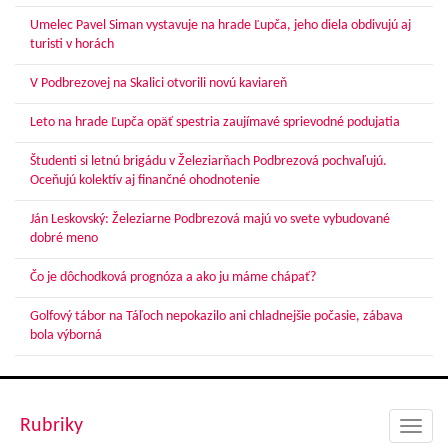
Umelec Pavel Siman vystavuje na hrade Ľupča, jeho diela obdivujú aj
turisti v horách
V Podbrezovej na Skalici otvorili novú kaviareň
Leto na hrade Ľupča opäť spestria zaujímavé sprievodné podujatia
Študenti si letnú brigádu v Železiarňach Podbrezová pochvaľujú.
Oceňujú kolektív aj finančné ohodnotenie
Ján Leskovský: Železiarne Podbrezová majú vo svete vybudované
dobré meno
Čo je dôchodková prognóza a ako ju máme chápať?
Golfový tábor na Táľoch nepokazilo ani chladnejšie počasie, zábava
bola výborná
Rubriky
Toggl