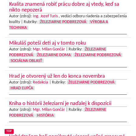
Kvalita znamená robiť prácu dobre aj vtedy, keď sa
nikto nepozerá
Autor (zdroj):
Ing. Jozef Turis
, vedúci odboru riadenia a zabezpečenia
kvality |
Rubriky:
ŽELEZIARNE PODBREZOVÁ
VÝROBA A
TECHNIKA
Mikuláš poteší deti aj v tomto roku
Autor (zdroj):
Mgr. Milan Gončár
|
Rubriky:
ŽELEZIARNE
PODBREZOVÁ
ŽELEZIARNE DOMA
ŽELEZIARNE PODBREZOVÁ
SOCIÁLNA OBLASŤ
Hrad je otvorený už len do konca novembra
Autor (zdroj):
Redakcia
|
Rubriky:
ŽELEZIARNE PODBREZOVÁ
HRAD ĽUPČA
Kniha o histórii železiarní je naďalej k dispozícii
Autor (zdroj):
Mgr. Milan Gončár
|
Rubriky:
ŽELEZIARNE
PODBREZOVÁ
HISTÓRIA
TOP