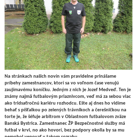
Na stránkach našich novín vám pravidelne prinášame
príbehy zamestnancov, ktorí sa vo voľnom čase venujú
zaujímavému koníčku. Jedným z nich je Jozef Medveď. Ten je
známy najmä futbalovým priaznivcom, veď má za sebou viac
ako tridsaťročnú kariéru rozhodcu. Ešte aj dnes ho vidíme
behať s píšťalkou po zelených trávnikoch a čerešničkou na
torte je, že šéfuje arbitrom v Oblastnom futbalovom zväze
Banská Bystrica. Zamestnanec ŽP Bezpečnostné služby má
futbal v krvi, no ako hovorí, bez podpory okolia by sa mu
nemohol venovať v takom rozsahu.