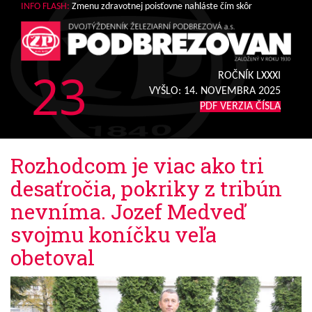
INFO FLASH:
Zmenu zdravotnej poisťovne nahláste čím skôr
23
ROČNÍK LXXXI
VYŠLO:
14. NOVEMBRA 2025
PDF VERZIA ČÍSLA
Rozhodcom je viac ako tri
desaťročia, pokriky z tribún
nevníma. Jozef Medveď
svojmu koníčku veľa
obetoval