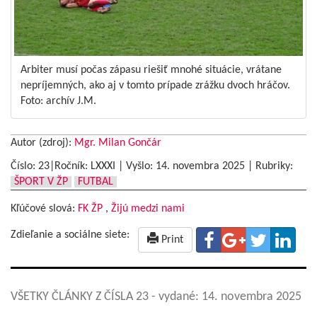
Arbiter musí počas zápasu riešiť mnohé situácie, vrátane
nepríjemných, ako aj v tomto prípade zrážku dvoch hráčov.
Foto: archív J.M.
Autor (zdroj):
Mgr. Milan Gončár
Číslo: 23|Ročník: LXXXI | Vyšlo:
14. novembra 2025
|
Rubriky:
ŠPORT V ŽP
FUTBAL
Kľúčové slová:
FK ŽP
,
Žijú medzi nami
Zdieľanie a sociálne siete:
Print
VŠETKY ČLÁNKY Z ČÍSLA 23
- vydané: 14. novembra 2025