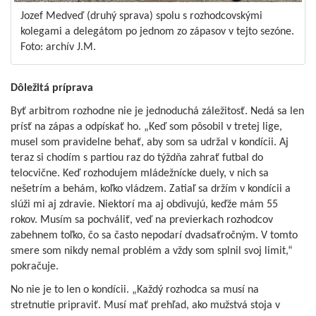
Jozef Medveď (druhý sprava) spolu s rozhodcovskými
kolegami a delegátom po jednom zo zápasov v tejto sezóne.
Foto: archív J.M.
Dôležitá príprava
Byť arbitrom rozhodne nie je jednoduchá záležitosť. Nedá sa len
prísť na zápas a odpískať ho. „Keď som pôsobil v tretej lige,
musel som pravidelne behať, aby som sa udržal v kondícii. Aj
teraz si chodím s partiou raz do týždňa zahrať futbal do
telocvične. Keď rozhodujem mládežnícke duely, v nich sa
nešetrím a behám, koľko vládzem. Zatiaľ sa držím v kondícii a
slúži mi aj zdravie. Niektorí ma aj obdivujú, keďže mám 55
rokov. Musím sa pochváliť, veď na previerkach rozhodcov
zabehnem toľko, čo sa často nepodarí dvadsaťročným. V tomto
smere som nikdy nemal problém a vždy som splnil svoj limit,“
pokračuje.
No nie je to len o kondícii. „Každý rozhodca sa musí na
stretnutie pripraviť. Musí mať prehľad, ako mužstvá stoja v