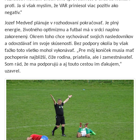
proti. Ja si však myslím, že VAR priniesol viac pozitív ako
negatív.“
Jozef Medveď plánuje v rozhodovaní pokračovať. Je plný
energie, životného optimizmu a futbal má v srdci naplno
zakorenený. Okrem toho chce vychovávať svojich nasledovníkov
a odovzdávať im svoje skúsenosti. Bez podpory okolia by však
ťažko toto všetko mohol vykonávať. „Pre môj koníček musia mať
pochopenie najbližší, čiže rodina, priatelia, ale i zamestnávateľ.
Som rád, že ma podporujú a aj touto cestou im ďakujem,“
uzavrel.