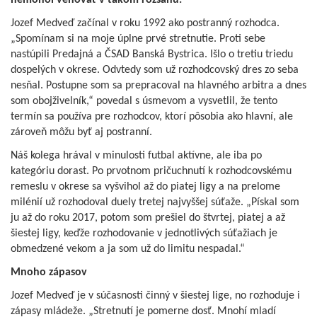
Jozef Medveď začínal v roku 1992 ako postranný rozhodca.
„Spomínam si na moje úplne prvé stretnutie. Proti sebe
nastúpili Predajná a ČSAD Banská Bystrica. Išlo o tretiu triedu
dospelých v okrese. Odvtedy som už rozhodcovský dres zo seba
nesňal. Postupne som sa prepracoval na hlavného arbitra a dnes
som obojživelník,“ povedal s úsmevom a vysvetlil, že tento
termín sa používa pre rozhodcov, ktorí pôsobia ako hlavní, ale
zároveň môžu byť aj postranní.
Náš kolega hrával v minulosti futbal aktívne, ale iba po
kategóriu dorast. Po prvotnom pričuchnutí k rozhodcovskému
remeslu v okrese sa vyšvihol až do piatej ligy a na prelome
milénií už rozhodoval duely tretej najvyššej súťaže. „Pískal som
ju až do roku 2017, potom som prešiel do štvrtej, piatej a až
šiestej ligy, keďže rozhodovanie v jednotlivých súťažiach je
obmedzené vekom a ja som už do limitu nespadal.“
Mnoho zápasov
Jozef Medveď je v súčasnosti činný v šiestej lige, no rozhoduje i
zápasy mládeže. „Stretnutí je pomerne dosť. Mnohí mladí