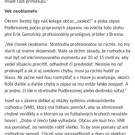
mladí radi prihlasujú.“
Vek neoklamete
Okrem šiestej ligy náš kolega občas „zaskočí“ a píska zápas
Podbrezovej počas prípravných zápasov, no zväčša túto úlohu
plní Erik Gemzický, profesionálny prvoligový arbiter z Brezna.
„Vek človek neoklame. Stretnutia profesionálov sú rýchle, no my
starší už máme skúsenosti. Stále sa držím zásady, že rozhodca by
mal byť od inkriminovaného momentu asi 10 až 15 metrov, aby
vedel situáciu precítiť, odhadnúť či predvídať. Nesmie ho nič
prekvapiť a ak si aj uvedomí chybu, musí ju rýchlo hodiť za
hlavu. Ak začne nad ňou rozmýšľať a v hlave ju analyzuje, skončí.
Robí ďalšie a ďalšie chyby a zápas sa mu môže ľahko zosypať. A
je jedno, či ide o stretnutie Podbrezovej alebo dedinskú súťaž.“
Jozef sa v závere dotkol aj otázky systému videoasistenta
rozhodcu (VAR), ktorý má futbalu pomôcť, aby sa eliminovali
chybné verdikty a o ktorom sa vo futbalových kruhoch neustále
hovorí. „Doba si niečo také vyžiadala. Občas ale kazí hru. VAR
má pomáhať, no nemôže robiť všetko. To by sme pomaly už ani
rozhodcov nemali. Chceli sme spravodlivosť a dnes sú niektorí