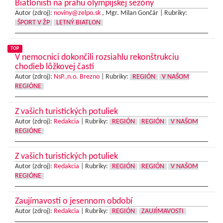
Biatlonisti na prahu olympijskej sezóny
Autor (zdroj):
noviny@zelpo.sk
, Mgr. Milan Gončár |
Rubriky:
ŠPORT V ŽP
LETNÝ BIATLON
TOP
V nemocnici dokončili rozsiahlu rekonštrukciu
chodieb lôžkovej časti
Autor (zdroj):
NsP.,n.o. Brezno
|
Rubriky:
REGIÓN
V NAŠOM
REGIÓNE
Z vašich turistických potuliek
Autor (zdroj):
Redakcia
|
Rubriky:
REGIÓN
REGIÓN
V NAŠOM
REGIÓNE
Z vašich turistických potuliek
Autor (zdroj):
Redakcia
|
Rubriky:
REGIÓN
REGIÓN
V NAŠOM
REGIÓNE
Zaujímavosti o jesennom období
Autor (zdroj):
Redakcia
|
Rubriky:
REGIÓN
ZAUJÍMAVOSTI