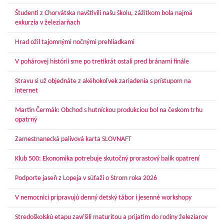
Študenti z Chorvátska navštívili našu školu, zážitkom bola najmä
exkurzia v železiarňach
Hrad ožil tajomnými nočnými prehliadkami
V pohárovej histórii sme po tretíkrát ostali pred bránami finále
Stravu si už objednáte z akéhokoľvek zariadenia s prístupom na
internet
Martin Čermák: Obchod s hutníckou produkciou bol na českom trhu
opatrný
Zamestnanecká palivová karta SLOVNAFT
Klub 500: Ekonomika potrebuje skutočný prorastový balík opatrení
Podporte jaseň z Lopeja v súťaži o Strom roka 2026
V nemocnici pripravujú denný detský tábor i jesenné workshopy
Stredoškolskú etapu zavŕšili maturitou a prijatím do rodiny železiarov