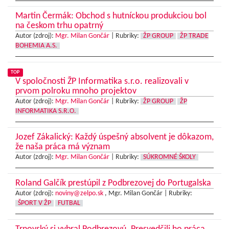
Martin Čermák: Obchod s hutníckou produkciou bol
na českom trhu opatrný
Autor (zdroj):
Mgr. Milan Gončár
|
Rubriky:
ŽP GROUP
ŽP TRADE
BOHEMIA A.S.
TOP
V spoločnosti ŽP Informatika s.r.o. realizovali v
prvom polroku mnoho projektov
Autor (zdroj):
Mgr. Milan Gončár
|
Rubriky:
ŽP GROUP
ŽP
INFORMATIKA S.R.O.
Jozef Zákalický: Každý úspešný absolvent je dôkazom,
že naša práca má význam
Autor (zdroj):
Mgr. Milan Gončár
|
Rubriky:
SÚKROMNÉ ŠKOLY
Roland Galčík prestúpil z Podbrezovej do Portugalska
Autor (zdroj):
noviny@zelpo.sk
, Mgr. Milan Gončár |
Rubriky:
ŠPORT V ŽP
FUTBAL