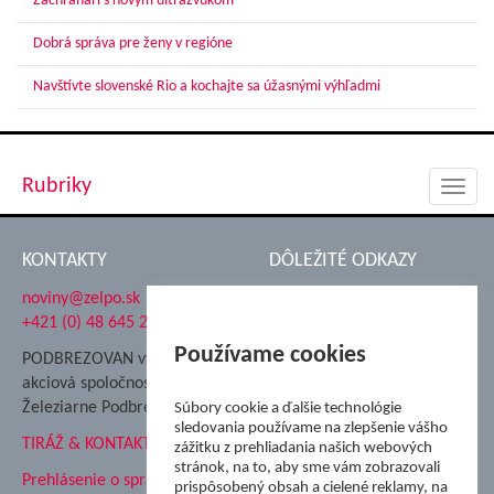
Záchranári s novým ultrazvukom
Dobrá správa pre ženy v regióne
Navštívte slovenské Rio a kochajte sa úžasnými výhľadmi
Rubriky
Toggl
navig
KONTAKTY
DÔLEŽITÉ ODKAZY
noviny@zelpo.sk
Hrad Ľupča
+421 (0) 48 645 2711
Súkromná spojená škola ŽP
Nadácia Železiarne
Používame cookies
PODBREZOVAN vydáva
Podbrezová
akciová spoločnosť
Hutnícke múzeum
Železiarne Podbrezová
Súbory cookie a ďalšie technológie
ŽP Informatika s.r.o.
sledovania používame na zlepšenie vášho
TIRÁŽ & KONTAKT
ŠK Železiarne Podbrezová
zážitku z prehliadania našich webových
stránok, na to, aby sme vám zobrazovali
Tále a.s.
Prehlásenie o spracovaní
prispôsobený obsah a cielené reklamy, na