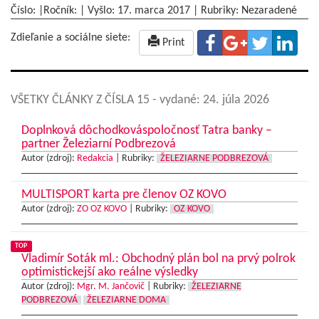
Číslo: |Ročník: | Vyšlo:
17. marca 2017
|
Rubriky: Nezaradené
Zdieľanie a sociálne siete:
Print
VŠETKY ČLÁNKY Z ČÍSLA 15
- vydané: 24. júla 2026
Doplnková dôchodkováspoločnosť Tatra banky –
partner Železiarní Podbrezová
Autor (zdroj):
Redakcia
|
Rubriky:
ŽELEZIARNE PODBREZOVÁ
MULTISPORT karta pre členov OZ KOVO
Autor (zdroj):
ZO OZ KOVO
|
Rubriky:
OZ KOVO
TOP
Vladimír Soták ml.: Obchodný plán bol na prvý polrok
optimistickejší ako reálne výsledky
Autor (zdroj):
Mgr. M. Jančovič
|
Rubriky:
ŽELEZIARNE
PODBREZOVÁ
ŽELEZIARNE DOMA