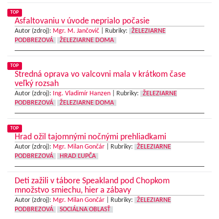
TOP
Asfaltovaniu v úvode neprialo počasie
Autor (zdroj):
Mgr. M. Jančovič
|
Rubriky:
ŽELEZIARNE
PODBREZOVÁ
ŽELEZIARNE DOMA
TOP
Stredná oprava vo valcovni mala v krátkom čase
veľký rozsah
Autor (zdroj):
Ing. Vladimír Hanzen
|
Rubriky:
ŽELEZIARNE
PODBREZOVÁ
ŽELEZIARNE DOMA
TOP
Hrad ožil tajomnými nočnými prehliadkami
Autor (zdroj):
Mgr. Milan Gončár
|
Rubriky:
ŽELEZIARNE
PODBREZOVÁ
HRAD ĽUPČA
Deti zažili v tábore Speakland pod Chopkom
množstvo smiechu, hier a zábavy
Autor (zdroj):
Mgr. Milan Gončár
|
Rubriky:
ŽELEZIARNE
PODBREZOVÁ
SOCIÁLNA OBLASŤ