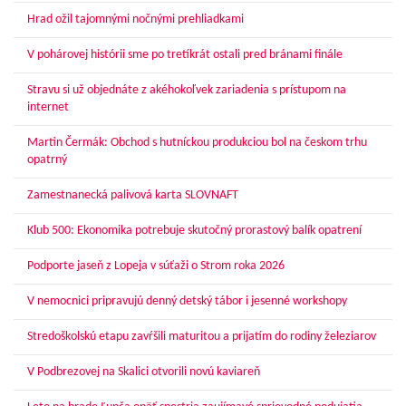
Hrad ožil tajomnými nočnými prehliadkami
V pohárovej histórii sme po tretíkrát ostali pred bránami finále
Stravu si už objednáte z akéhokoľvek zariadenia s prístupom na
internet
Martin Čermák: Obchod s hutníckou produkciou bol na českom trhu
opatrný
Zamestnanecká palivová karta SLOVNAFT
Klub 500: Ekonomika potrebuje skutočný prorastový balík opatrení
Podporte jaseň z Lopeja v súťaži o Strom roka 2026
V nemocnici pripravujú denný detský tábor i jesenné workshopy
Stredoškolskú etapu zavŕšili maturitou a prijatím do rodiny železiarov
V Podbrezovej na Skalici otvorili novú kaviareň