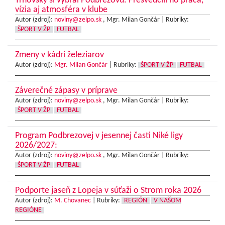
Trnovský si vybral Podbrezovú. Presvedčili ho práca,
vízia aj atmosféra v klube
Autor (zdroj):
noviny@zelpo.sk
, Mgr. Milan Gončár |
Rubriky:
ŠPORT V ŽP
FUTBAL
Zmeny v kádri železiarov
Autor (zdroj):
Mgr. Milan Gončár
|
Rubriky:
ŠPORT V ŽP
FUTBAL
Záverečné zápasy v príprave
Autor (zdroj):
noviny@zelpo.sk
, Mgr. Milan Gončár |
Rubriky:
ŠPORT V ŽP
FUTBAL
Program Podbrezovej v jesennej časti Niké ligy
2026/2027:
Autor (zdroj):
noviny@zelpo.sk
, Mgr. Milan Gončár |
Rubriky:
ŠPORT V ŽP
FUTBAL
Podporte jaseň z Lopeja v súťaži o Strom roka 2026
Autor (zdroj):
M. Chovanec
|
Rubriky:
REGIÓN
V NAŠOM
REGIÓNE