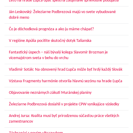
Leto na hrade Ľupča opäť spestria zaujímavé sprievodné podujatia
Ján Leskovský: Železiarne Podbrezová majú vo svete vybudované
dobré meno
Čo je dôchodková prognóza a ako ju máme chápať?
V regióne Apúlia pocítite skutočný dotyk Talianska
Fantastický úspech – náš bývalý kolega Slavomír Brozman je
vicemajstrom sveta v behu do vrchu
Vladimír Soták: Na obnovený hrad Ľupča môže byť hrdý každý Slovák
Výstava Fragmenty harmónie otvorila hlavnú sezónu na hrade Ľupča
Objavovanie neznámych zákutí Muránskej planiny
Železiarne Podbrezová dosiahli v projekte CPW vynikajúce výsledky
Andrej Jursa: Kvalita musí byť prirodzenou súčasťou práce všetkých
zamestnancov