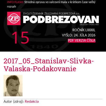
INFO FLASH:
Stredná oprava vo valcovni mala v krátkom čase veľký
rozsah
15
ROČNÍK LXXXIL
VYŠLO:
24. JÚLA 2026
PDF VERZIA ČÍSLA
2017_05_Stanislav-Slivka-
Valaska-Podakovanie
Autor (zdroj):
Redakcia