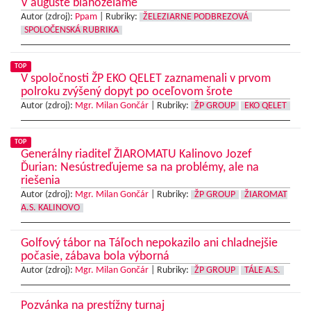
V auguste blahoželáme
Autor (zdroj):
Ppam
|
Rubriky:
ŽELEZIARNE PODBREZOVÁ
SPOLOČENSKÁ RUBRIKA
TOP
V spoločnosti ŽP EKO QELET zaznamenali v prvom
polroku zvýšený dopyt po oceľovom šrote
Autor (zdroj):
Mgr. Milan Gončár
|
Rubriky:
ŽP GROUP
EKO QELET
TOP
Generálny riaditeľ ŽIAROMATU Kalinovo Jozef
Ďurian: Nesústreďujeme sa na problémy, ale na
riešenia
Autor (zdroj):
Mgr. Milan Gončár
|
Rubriky:
ŽP GROUP
ŽIAROMAT
A.S. KALINOVO
Golfový tábor na Táľoch nepokazilo ani chladnejšie
počasie, zábava bola výborná
Autor (zdroj):
Mgr. Milan Gončár
|
Rubriky:
ŽP GROUP
TÁLE A.S.
Pozvánka na prestížny turnaj