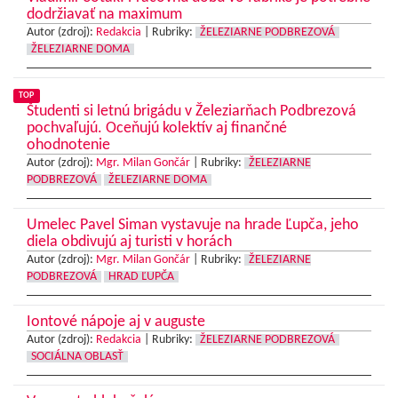
dodržiavať na maximum
Autor (zdroj):
Redakcia
|
Rubriky:
ŽELEZIARNE PODBREZOVÁ
ŽELEZIARNE DOMA
TOP
Študenti si letnú brigádu v Železiarňach Podbrezová
pochvaľujú. Oceňujú kolektív aj finančné
ohodnotenie
Autor (zdroj):
Mgr. Milan Gončár
|
Rubriky:
ŽELEZIARNE
PODBREZOVÁ
ŽELEZIARNE DOMA
Umelec Pavel Siman vystavuje na hrade Ľupča, jeho
diela obdivujú aj turisti v horách
Autor (zdroj):
Mgr. Milan Gončár
|
Rubriky:
ŽELEZIARNE
PODBREZOVÁ
HRAD ĽUPČA
Iontové nápoje aj v auguste
Autor (zdroj):
Redakcia
|
Rubriky:
ŽELEZIARNE PODBREZOVÁ
SOCIÁLNA OBLASŤ