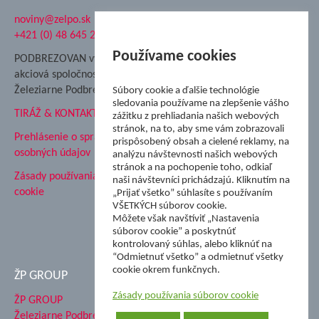
noviny@zelpo.sk
Hrad Ľupča
+421 (0) 48 645 2711
Súkromná spojená škola ŽP
Nadácia Železiarne
Používame cookies
PODBREZOVAN vydáva
Podbrezová
akciová spoločnosť
Hutnícke múzeum
Železiarne Podbrezová
Súbory cookie a ďalšie technológie
ŽP Informatika s.r.o.
sledovania používame na zlepšenie vášho
TIRÁŽ & KONTAKT
ŠK Železiarne Podbrezová
zážitku z prehliadania našich webových
stránok, na to, aby sme vám zobrazovali
Tále a.s.
Prehlásenie o spracovaní
prispôsobený obsah a cielené reklamy, na
osobných údajov
analýzu návštevnosti našich webových
stránok a na pochopenie toho, odkiaľ
Zásady používania súborov
naši návštevníci prichádzajú. Kliknutím na
cookie
„Prijať všetko” súhlasíte s používaním
VŠETKÝCH súborov cookie.
Môžete však navštíviť „Nastavenia
súborov cookie” a poskytnúť
kontrolovaný súhlas, alebo kliknúť na
“Odmietnuť všetko” a odmietnuť všetky
cookie okrem funkčnych.
ŽP GROUP
Zásady používania súborov cookie
ŽP GROUP
Železiarne Podbrezová a.s.