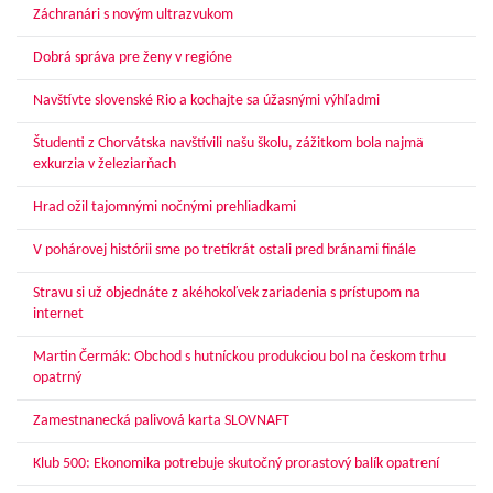
Záchranári s novým ultrazvukom
Dobrá správa pre ženy v regióne
Navštívte slovenské Rio a kochajte sa úžasnými výhľadmi
Študenti z Chorvátska navštívili našu školu, zážitkom bola najmä
exkurzia v železiarňach
Hrad ožil tajomnými nočnými prehliadkami
V pohárovej histórii sme po tretíkrát ostali pred bránami finále
Stravu si už objednáte z akéhokoľvek zariadenia s prístupom na
internet
Martin Čermák: Obchod s hutníckou produkciou bol na českom trhu
opatrný
Zamestnanecká palivová karta SLOVNAFT
Klub 500: Ekonomika potrebuje skutočný prorastový balík opatrení