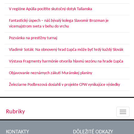
V regióne Apúlia pocítite skutočný dotyk Talianska
Fantastický úspech – náš bývalý kolega Slavomír Brozman je
vicemajstrom sveta v behu do vrchu
Pozvánka na prestížny turnaj
Vladimír Soták: Na obnovený hrad Ľupča môže byť hrdý každý Slovák
Výstava Fragmenty harmónie otvorila hlavnú sezónu na hrade Ľupča
Objavovanie neznámych zákutí Muránskej planiny
Železiarne Podbrezová dosiahli v projekte CPW vynikajúce výsledky
Rubriky
Toggl
navig
KONTAKTY
DÔLEŽITÉ ODKAZY