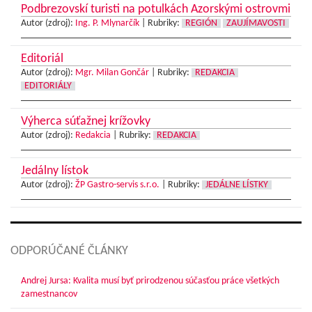
Podbrezovskí turisti na potulkách Azorskými ostrovmi
Autor (zdroj):
Ing. P. Mlynarčík
|
Rubriky:
REGIÓN
ZAUJÍMAVOSTI
Editoriál
Autor (zdroj):
Mgr. Milan Gončár
|
Rubriky:
REDAKCIA
EDITORIÁLY
Výherca súťažnej krížovky
Autor (zdroj):
Redakcia
|
Rubriky:
REDAKCIA
Jedálny lístok
Autor (zdroj):
ŽP Gastro-servis s.r.o.
|
Rubriky:
JEDÁLNE LÍSTKY
ODPORÚČANÉ ČLÁNKY
Andrej Jursa: Kvalita musí byť prirodzenou súčasťou práce všetkých
zamestnancov