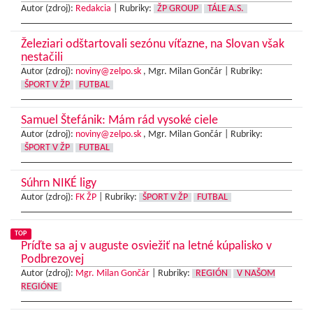
Autor (zdroj):
Redakcia
|
Rubriky:
ŽP GROUP
TÁLE A.S.
Železiari odštartovali sezónu víťazne, na Slovan však
nestačili
Autor (zdroj):
noviny@zelpo.sk
, Mgr. Milan Gončár |
Rubriky:
ŠPORT V ŽP
FUTBAL
Samuel Štefánik: Mám rád vysoké ciele
Autor (zdroj):
noviny@zelpo.sk
, Mgr. Milan Gončár |
Rubriky:
ŠPORT V ŽP
FUTBAL
Súhrn NIKÉ ligy
Autor (zdroj):
FK ŽP
|
Rubriky:
ŠPORT V ŽP
FUTBAL
TOP
Príďte sa aj v auguste osviežiť na letné kúpalisko v
Podbrezovej
Autor (zdroj):
Mgr. Milan Gončár
|
Rubriky:
REGIÓN
V NAŠOM
REGIÓNE