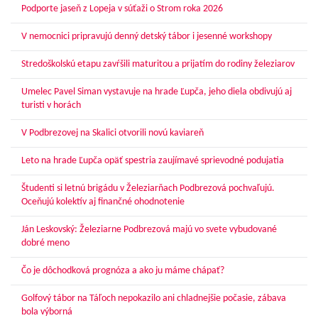
Podporte jaseň z Lopeja v súťaži o Strom roka 2026
V nemocnici pripravujú denný detský tábor i jesenné workshopy
Stredoškolskú etapu zavŕšili maturitou a prijatím do rodiny železiarov
Umelec Pavel Siman vystavuje na hrade Ľupča, jeho diela obdivujú aj
turisti v horách
V Podbrezovej na Skalici otvorili novú kaviareň
Leto na hrade Ľupča opäť spestria zaujímavé sprievodné podujatia
Študenti si letnú brigádu v Železiarňach Podbrezová pochvaľujú.
Oceňujú kolektív aj finančné ohodnotenie
Ján Leskovský: Železiarne Podbrezová majú vo svete vybudované
dobré meno
Čo je dôchodková prognóza a ako ju máme chápať?
Golfový tábor na Táľoch nepokazilo ani chladnejšie počasie, zábava
bola výborná