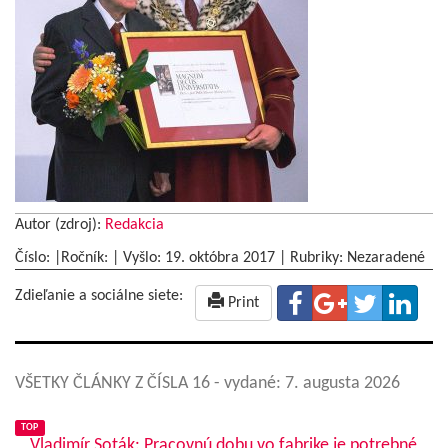
Autor (zdroj):
Redakcia
Číslo: |Ročník: | Vyšlo:
19. októbra 2017
|
Rubriky: Nezaradené
Zdieľanie a sociálne siete:
Print
VŠETKY ČLÁNKY Z ČÍSLA 16
- vydané: 7. augusta 2026
TOP
Vladimír Soták: Pracovnú dobu vo fabrike je potrebné