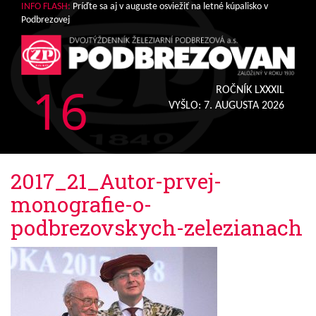
INFO FLASH:
Príďte sa aj v auguste osviežiť na letné kúpalisko v
Podbrezovej
16
ROČNÍK LXXXIL
VYŠLO:
7. AUGUSTA 2026
2017_21_Autor-prvej-
monografie-o-
podbrezovskych-zelezianach