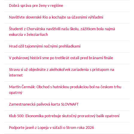
Dobrá správa pre ženy v regióne
Navštívte slovenské Rio a kochajte sa úžasnými výhľadmi
Študenti z Chorvátska navštívili našu školu, zážitkom bola najmä
exkurzia v železiarňach
Hrad ožil tajomnými nočnými prehliadkami
V pohárovej histórii sme po tretíkrát ostali pred bránami finále
Stravu si už objednáte z akéhokoľvek zariadenia s prístupom na
internet
Martin Čermák: Obchod s hutníckou produkciou bol na českom trhu
opatrný
Zamestnanecká palivová karta SLOVNAFT
Klub 500: Ekonomika potrebuje skutočný prorastový balík opatrení
Podporte jaseň z Lopeja v súťaži o Strom roka 2026