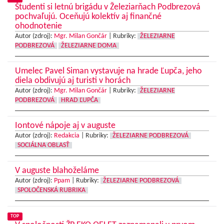
Študenti si letnú brigádu v Železiarňach Podbrezová
pochvaľujú. Oceňujú kolektív aj finančné
ohodnotenie
Autor (zdroj):
Mgr. Milan Gončár
|
Rubriky:
ŽELEZIARNE
PODBREZOVÁ
ŽELEZIARNE DOMA
Umelec Pavel Siman vystavuje na hrade Ľupča, jeho
diela obdivujú aj turisti v horách
Autor (zdroj):
Mgr. Milan Gončár
|
Rubriky:
ŽELEZIARNE
PODBREZOVÁ
HRAD ĽUPČA
Iontové nápoje aj v auguste
Autor (zdroj):
Redakcia
|
Rubriky:
ŽELEZIARNE PODBREZOVÁ
SOCIÁLNA OBLASŤ
V auguste blahoželáme
Autor (zdroj):
Ppam
|
Rubriky:
ŽELEZIARNE PODBREZOVÁ
SPOLOČENSKÁ RUBRIKA
TOP