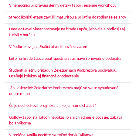
V nemocnici pripravujú denný detský tábor i jesenné workshopy
Stredoškolskú etapu zavŕšili maturitou a prijatím do rodiny železiarov
Umelec Pavel Siman vystavuje na hrade Ľupča, jeho diela obdivujú aj
turisti v horách
V Podbrezovej na Skalici otvorili novú kaviareň
Leto na hrade Ľupča opäť spestria zaujímavé sprievodné podujatia
Študenti si letnú brigádu v Železiarňach Podbrezová pochvaľujú.
Oceňujú kolektív aj finančné ohodnotenie
Ján Leskovský: Železiarne Podbrezová majú vo svete vybudované
dobré meno
Čo je dôchodková prognóza a ako ju máme chápať?
Golfový tábor na Táľoch nepokazilo ani chladnejšie počasie, zábava
bola výborná
V regióne Apúlia pocítite skutočný dotyk Talianska