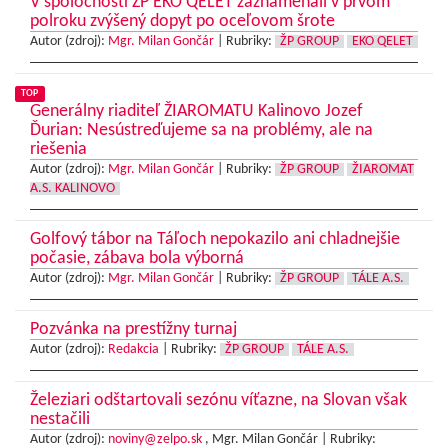
V spoločnosti ŽP EKO QELET zaznamenali v prvom
polroku zvýšený dopyt po oceľovom šrote
Autor (zdroj):
Mgr. Milan Gončár
|
Rubriky:
ŽP GROUP
EKO QELET
TOP
Generálny riaditeľ ŽIAROMATU Kalinovo Jozef
Ďurian: Nesústreďujeme sa na problémy, ale na
riešenia
Autor (zdroj):
Mgr. Milan Gončár
|
Rubriky:
ŽP GROUP
ŽIAROMAT
A.S. KALINOVO
Golfový tábor na Táľoch nepokazilo ani chladnejšie
počasie, zábava bola výborná
Autor (zdroj):
Mgr. Milan Gončár
|
Rubriky:
ŽP GROUP
TÁLE A.S.
Pozvánka na prestížny turnaj
Autor (zdroj):
Redakcia
|
Rubriky:
ŽP GROUP
TÁLE A.S.
Železiari odštartovali sezónu víťazne, na Slovan však
nestačili
Autor (zdroj):
noviny@zelpo.sk
, Mgr. Milan Gončár |
Rubriky: