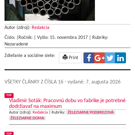
Autor (zdroj):
Redakcia
Číslo: |Ročník: | Vyšlo:
15. novembra 2017
|
Rubriky:
Nezaradené
Zdieľanie a sociálne siete:
Print
VŠETKY ČLÁNKY Z ČÍSLA 16
- vydané: 7. augusta 2026
TOP
Vladimír Soták: Pracovnú dobu vo fabrike je potrebné
dodržiavať na maximum
Autor (zdroj):
Redakcia
|
Rubriky:
ŽELEZIARNE PODBREZOVÁ
ŽELEZIARNE DOMA
TOP