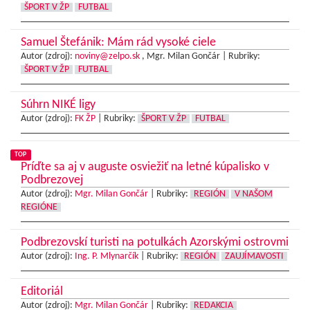
ŠPORT V ŽP
FUTBAL
Samuel Štefánik: Mám rád vysoké ciele
Autor (zdroj):
noviny@zelpo.sk
, Mgr. Milan Gončár |
Rubriky:
ŠPORT V ŽP
FUTBAL
Súhrn NIKÉ ligy
Autor (zdroj):
FK ŽP
|
Rubriky:
ŠPORT V ŽP
FUTBAL
TOP
Príďte sa aj v auguste osviežiť na letné kúpalisko v
Podbrezovej
Autor (zdroj):
Mgr. Milan Gončár
|
Rubriky:
REGIÓN
V NAŠOM
REGIÓNE
Podbrezovskí turisti na potulkách Azorskými ostrovmi
Autor (zdroj):
Ing. P. Mlynarčík
|
Rubriky:
REGIÓN
ZAUJÍMAVOSTI
Editoriál
Autor (zdroj):
Mgr. Milan Gončár
|
Rubriky:
REDAKCIA