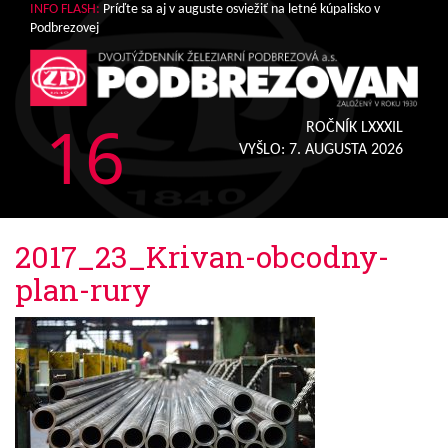
INFO FLASH:
Príďte sa aj v auguste osviežiť na letné kúpalisko v
Podbrezovej
16
ROČNÍK LXXXIL
VYŠLO:
7. AUGUSTA 2026
2017_23_Krivan-obcodny-
plan-rury