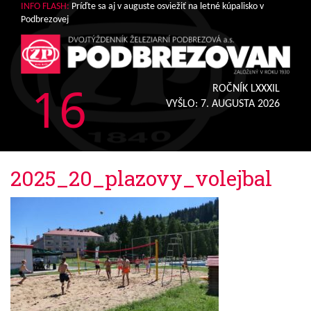
INFO FLASH:
Príďte sa aj v auguste osviežiť na letné kúpalisko v
Podbrezovej
16
ROČNÍK LXXXIL
VYŠLO:
7. AUGUSTA 2026
2025_20_plazovy_volejbal