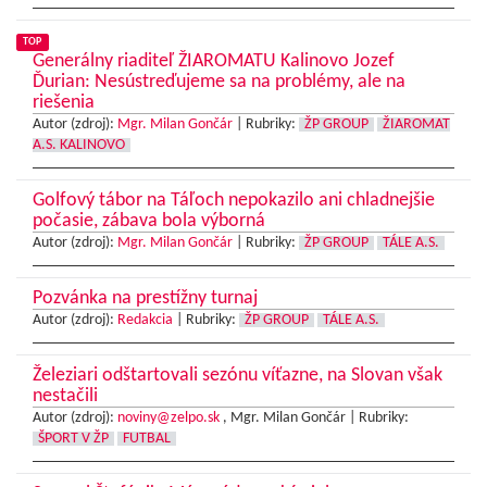
TOP
Generálny riaditeľ ŽIAROMATU Kalinovo Jozef
Ďurian: Nesústreďujeme sa na problémy, ale na
riešenia
Autor (zdroj):
Mgr. Milan Gončár
|
Rubriky:
ŽP GROUP
ŽIAROMAT
A.S. KALINOVO
Golfový tábor na Táľoch nepokazilo ani chladnejšie
počasie, zábava bola výborná
Autor (zdroj):
Mgr. Milan Gončár
|
Rubriky:
ŽP GROUP
TÁLE A.S.
Pozvánka na prestížny turnaj
Autor (zdroj):
Redakcia
|
Rubriky:
ŽP GROUP
TÁLE A.S.
Železiari odštartovali sezónu víťazne, na Slovan však
nestačili
Autor (zdroj):
noviny@zelpo.sk
, Mgr. Milan Gončár |
Rubriky:
ŠPORT V ŽP
FUTBAL