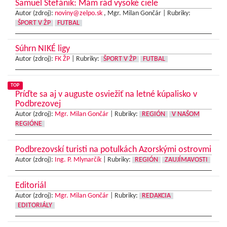
Samuel Štefánik: Mám rád vysoké ciele
Autor (zdroj):
noviny@zelpo.sk
, Mgr. Milan Gončár |
Rubriky:
ŠPORT V ŽP
FUTBAL
Súhrn NIKÉ ligy
Autor (zdroj):
FK ŽP
|
Rubriky:
ŠPORT V ŽP
FUTBAL
TOP
Príďte sa aj v auguste osviežiť na letné kúpalisko v
Podbrezovej
Autor (zdroj):
Mgr. Milan Gončár
|
Rubriky:
REGIÓN
V NAŠOM
REGIÓNE
Podbrezovskí turisti na potulkách Azorskými ostrovmi
Autor (zdroj):
Ing. P. Mlynarčík
|
Rubriky:
REGIÓN
ZAUJÍMAVOSTI
Editoriál
Autor (zdroj):
Mgr. Milan Gončár
|
Rubriky:
REDAKCIA
EDITORIÁLY