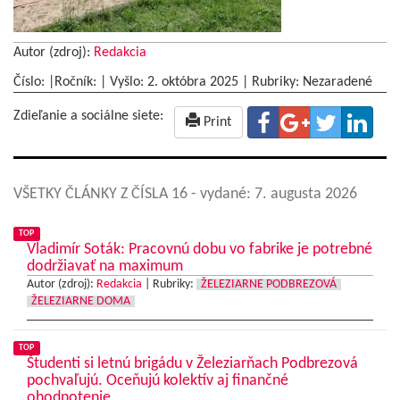
Autor (zdroj):
Redakcia
Číslo: |Ročník: | Vyšlo:
2. októbra 2025
|
Rubriky: Nezaradené
Zdieľanie a sociálne siete:
Print
VŠETKY ČLÁNKY Z ČÍSLA 16
- vydané: 7. augusta 2026
TOP
Vladimír Soták: Pracovnú dobu vo fabrike je potrebné
dodržiavať na maximum
Autor (zdroj):
Redakcia
|
Rubriky:
ŽELEZIARNE PODBREZOVÁ
ŽELEZIARNE DOMA
TOP
Študenti si letnú brigádu v Železiarňach Podbrezová
pochvaľujú. Oceňujú kolektív aj finančné
ohodnotenie