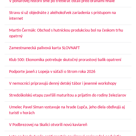
V pohárovej histórii sme po tretíkrát ostali pred bránami finále
Stravu si už objednáte z akéhokoľvek zariadenia s prístupom na
internet
Martin Čermák: Obchod s hutníckou produkciou bol na českom trhu
opatrný
Zamestnanecká palivová karta SLOVNAFT
Klub 500: Ekonomika potrebuje skutočný prorastový balík opatrení
Podporte jaseň z Lopeja v súťaži o Strom roka 2026
V nemocnici pripravujú denný detský tábor i jesenné workshopy
Stredoškolskú etapu zavŕšili maturitou a prijatím do rodiny železiarov
Umelec Pavel Siman vystavuje na hrade Ľupča, jeho diela obdivujú aj
turisti v horách
V Podbrezovej na Skalici otvorili novú kaviareň