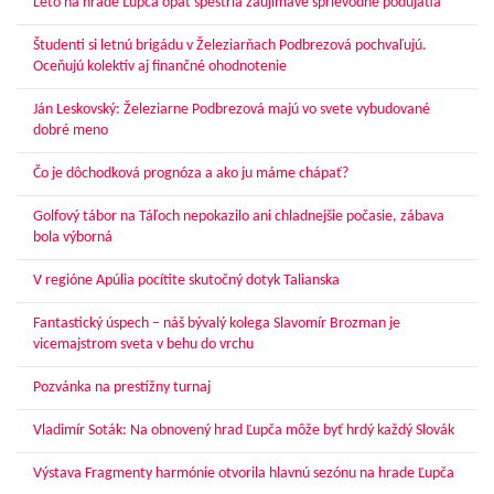
Leto na hrade Ľupča opäť spestria zaujímavé sprievodné podujatia
Študenti si letnú brigádu v Železiarňach Podbrezová pochvaľujú.
Oceňujú kolektív aj finančné ohodnotenie
Ján Leskovský: Železiarne Podbrezová majú vo svete vybudované
dobré meno
Čo je dôchodková prognóza a ako ju máme chápať?
Golfový tábor na Táľoch nepokazilo ani chladnejšie počasie, zábava
bola výborná
V regióne Apúlia pocítite skutočný dotyk Talianska
Fantastický úspech – náš bývalý kolega Slavomír Brozman je
vicemajstrom sveta v behu do vrchu
Pozvánka na prestížny turnaj
Vladimír Soták: Na obnovený hrad Ľupča môže byť hrdý každý Slovák
Výstava Fragmenty harmónie otvorila hlavnú sezónu na hrade Ľupča