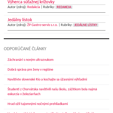
Výherca súťažnej krížovky
Autor (zdroj):
Redakcia
|
Rubriky:
REDAKCIA
Jedálny lístok
Autor (zdroj):
ŽP Gastro-servis s.r.o.
|
Rubriky:
JEDÁLNE LÍSTKY
ODPORÚČANÉ ČLÁNKY
Záchranári s novým ultrazvukom
Dobrá správa pre ženy v regióne
Navštívte slovenské Rio a kochajte sa úžasnými výhľadmi
Študenti z Chorvátska navštívili našu školu, zážitkom bola najmä
exkurzia v železiarňach
Hrad ožil tajomnými nočnými prehliadkami