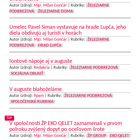
Autor (zdroj):
Mgr. Milan Gončár
|
Rubriky:
ŽELEZIARNE
PODBREZOVÁ
ŽELEZIARNE DOMA
Umelec Pavel Siman vystavuje na hrade Ľupča, jeho
diela obdivujú aj turisti v horách
Autor (zdroj):
Mgr. Milan Gončár
|
Rubriky:
ŽELEZIARNE
PODBREZOVÁ
HRAD ĽUPČA
Iontové nápoje aj v auguste
Autor (zdroj):
Redakcia
|
Rubriky:
ŽELEZIARNE PODBREZOVÁ
SOCIÁLNA OBLASŤ
V auguste blahoželáme
Autor (zdroj):
Ppam
|
Rubriky:
ŽELEZIARNE PODBREZOVÁ
SPOLOČENSKÁ RUBRIKA
TOP
V spoločnosti ŽP EKO QELET zaznamenali v prvom
polroku zvýšený dopyt po oceľovom šrote
Autor (zdroj):
Mgr. Milan Gončár
|
Rubriky:
ŽP GROUP
EKO QELET