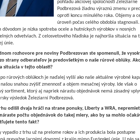
remízou so Žilinou a preh
pohľadu akciovej spoločnosti Železiarne
Slovane
Podbrezová žiadnu výraznú zmenu v pred
oproti koncu minulého roka. Objemy a c
Greško je späť v Podbrezov
úroveň počas celého obdobia stagnovali.
trénovať bude devätnástk
 dôvodom je nízka spotreba ocele a hutníckych výrobkov v nosných
lných odvetviach. Z celosvetového hľadiska je najhoršia situácia na 
Mladí železiari zbierali c
j únie.
skúsenosti
dnom rozhovore pre noviny Podbrezovan ste spomenuli, že vysok
zo strany odberateľov je predovšetkým o naše rúrové oblúky. Ak
Právny odbor – referát
 situácia v tejto oblasti?
organizácie a vnútornej
po rúrových oblúkoch je naďalej vyšší ako naše aktuálne výrobné kapa
legislatívy informuje
e našou snahou zvýšiť zmennosť a objem mesačnej výroby. Ide však o
vý sortiment, ktorý aj napriek nárastu objednávok nemá zásadný vply
Pozvánka
rsky výsledok Železiarní Podbrezová.
trhu odišli dvaja hráči na strane ponuky, Liberty a WRA, nepremiet
V júli odišli
v náraste počtu objednávok do takej miery, ako by sa mohlo očaká
tľujete tento fakt?
y vypadlo z trhu už na prelome rokov a ich produkcia bola postupne
V auguste blahoželáme
ná prevažne lacnými dovozmi z krajín mimo Európskej únie. U nás sa