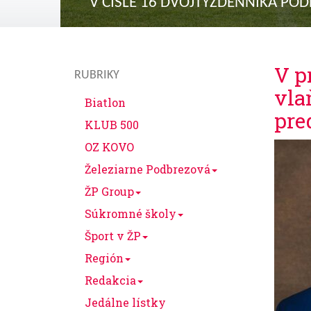
V ČÍSLE 16 DVOJTÝŽDENNÍKA PO
V p
RUBRIKY
vla
Biatlon
pre
KLUB 500
OZ KOVO
Železiarne Podbrezová
ŽP Group
Súkromné školy
Šport v ŽP
Región
Redakcia
Jedálne lístky