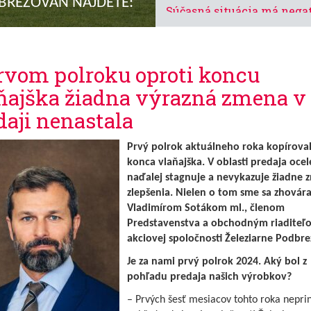
DBREZOVAN NÁJDETE:
Súčasná situácia má nega
dopad na takmer všetky
odvetvia priemyslu
rvom polroku oproti koncu
Železničná vlečka prešla
opravou
ňajška žiadna výrazná zmena v
daji nenastala
Golf učí trpezlivosti, slu
správaniu a núti premýšľa
Prvý polrok aktuálneho roka kopíroval
hovorí uznávaný tréner A
konca vlaňajška. V oblasti predaja ocel
Svěntek
naďalej stagnuje a nevykazuje žiadne
zlepšenia. Nielen o tom sme sa zhováral
Golfový tábor na Táľoch aj
Vladimírom Sotákom ml., členom
rok v piatich turnusoch
Predstavenstva a obchodným riaditeľ
akciovej spoločnosti Železiarne Podbre
Leto trochu inak s progr
ERASMUS+
Je za nami prvý polrok 2024. Aký bol z
pohľadu predaja našich výrobkov?
Novú sezónu sme odštarto
– Prvých šesť mesiacov tohto roka neprin