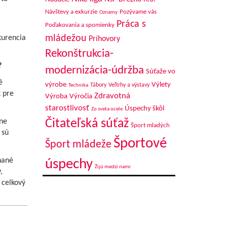
Návštevy a exkurzie
Pozývame vás
Oznamy
Práca s
Poďakovania a spomienky
l
y
mládežou
kurencia
Príhovory
Rekonštrukcia-
?
modernizácia-údržba
Súťaže vo
é
výrobe
Výlety
Tábory
Veľtrhy a výstavy
Technika
 pre
Zdravotná
Výroba
Výročia
2024
starostlivosť
Úspechy škôl
Zo sveta ocele
ne
Čitateľská súťaž
Šport mladých
 sú
Športové
Šport mládeže
hané
úspechy
Žijú medzi nami
,
 celkový