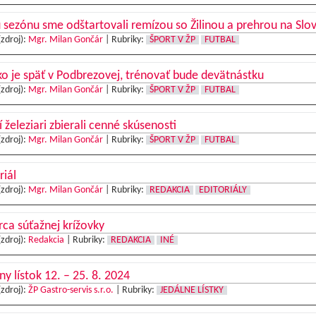
sezónu sme odštartovali remízou so Žilinou a prehrou na Slo
(zdroj):
Mgr. Milan Gončár
|
Rubriky:
ŠPORT V ŽP
FUTBAL
o je späť v Podbrezovej, trénovať bude devätnástku
(zdroj):
Mgr. Milan Gončár
|
Rubriky:
ŠPORT V ŽP
FUTBAL
 železiari zbierali cenné skúsenosti
(zdroj):
Mgr. Milan Gončár
|
Rubriky:
ŠPORT V ŽP
FUTBAL
riál
(zdroj):
Mgr. Milan Gončár
|
Rubriky:
REDAKCIA
EDITORIÁLY
ca súťažnej krížovky
(zdroj):
Redakcia
|
Rubriky:
REDAKCIA
INÉ
ny lístok 12. – 25. 8. 2024
(zdroj):
ŽP Gastro-servis s.r.o.
|
Rubriky:
JEDÁLNE LÍSTKY