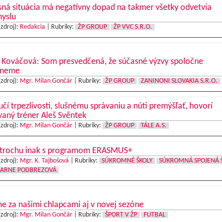
ná situácia má negatívny dopad na takmer všetky odvetvia
myslu
(zdroj):
Redakcia
|
Rubriky:
ŽP GROUP
ŽP VVC S.R.O.
 Kováčová: Som presvedčená, že súčasné výzvy spoločne
dneme
(zdroj):
Mgr. Milan Gončár
|
Rubriky:
ŽP GROUP
ZANINONI SLOVAKIA S.R.O.
učí trpezlivosti, slušnému správaniu a núti premýšľať, hovorí
aný tréner Aleš Svěntek
(zdroj):
Mgr. Milan Gončár
|
Rubriky:
ŽP GROUP
TÁLE A.S.
 trochu inak s programom ERASMUS+
(zdroj):
Mgr. K. Tajbošová
|
Rubriky:
SÚKROMNÉ ŠKOLY
SÚKROMNÁ SPOJENÁ 
IARNE PODBREZOVÁ
e za našimi chlapcami aj v novej sezóne
(zdroj):
Mgr. Milan Gončár
|
Rubriky:
ŠPORT V ŽP
FUTBAL