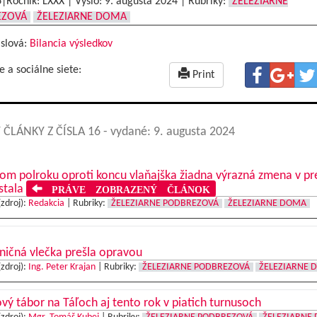
6|Ročník: LXXX | Vyšlo:
9. augusta 2024
|
Rubriky:
ŽELEZIARNE
EZOVÁ
ŽELEZIARNE DOMA
 slová:
Bilancia výsledkov
e a sociálne siete:
Print
 ČLÁNKY Z ČÍSLA 16
- vydané: 9. augusta 2024
om polroku oproti koncu vlaňajška žiadna výrazná zmena v pr
stala
PRÁVE ZOBRAZENÝ ČLÁNOK
(zdroj):
Redakcia
|
Rubriky:
ŽELEZIARNE PODBREZOVÁ
ŽELEZIARNE DOMA
ničná vlečka prešla opravou
(zdroj):
Ing. Peter Krajan
|
Rubriky:
ŽELEZIARNE PODBREZOVÁ
ŽELEZIARNE 
vý tábor na Táľoch aj tento rok v piatich turnusoch