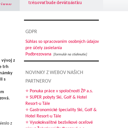
trénovať bude devätnástku
tívny
Mladí železiari zbierali cenné
skúsenosti
Právny odbor – referát
GDPR
organizácie a vnútornej
legislatívy informuje
Súhlas so spracovaním osobných údajov
pre účely zasielania
šnému
Pozvánka
Podbrezovana
[formulár na stiahnutie]
ť,
 vývoj z
leš
V júli odišli
e trh
NOVINKY Z WEBOV NAŠICH
 známky
V auguste blahoželáme
i s
 tento
PARTNEROV
Výherca súťažnej krížovky
⭐ Ponuka práce v spoločnosti ŽP a.s.
om
⭐ SUPER pobyty Ski, Golf & Hotel
zová.
Editoriál
amom
Resort-u Tále
Jedálny lístok 12. – 25. 8. 2024
⭐ Gastronomické špeciality Ski, Golf &
Hotel Resort-u Tále
vali
⭐ Vysokokvalitné bezšvíkové oceľové
ieslo z