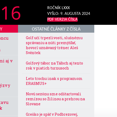
16
ROČNÍK LXXX
VYŠLO:
9. AUGUSTA 2024
PDF VERZIA ČÍSLA
KY
OSTATNÉ ČLÁNKY Z ČÍSLA
oncu
Golf učí trpezlivosti, slušnému
správaniu a núti premýšľať,
hovorí uznávaný tréner Aleš
a
Svěntek
i aj v
Golfový tábor na Táľoch aj tento
rok v piatich turnusoch
Leto trochu inak s programom
ERASMUS+
výzvy
Novú sezónu sme odštartovali
remízou so Žilinou a prehrou na
tavu
Slovane
ok
Greško je späť v Podbrezovej,