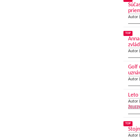
Súčas
prie
Autor 
TOP
Anna
zvlá
Autor 
Golf 
uznáv
Autor 
Leto
Autor 
ŽELEZ
TOP
Stojm
Autor 