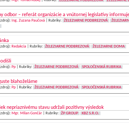
(zdroj):
Mgr. Tomáš Kubej
|
Rubriky:
ŽELEZIARNE PODBREZOVÁ
ŽELEZIARNE
y odbor – referát organizácie a vnútornej legislatívy informuj
(zdroj):
Ing. Zuzana Paučová
|
Rubriky:
ŽELEZIARNE PODBREZOVÁ
ŽELEZIAR
ánka
(zdroj):
Redakcia
|
Rubriky:
ŽELEZIARNE PODBREZOVÁ
ŽELEZIARNE DOMA
 odišli
(zdroj):
Pp
|
Rubriky:
ŽELEZIARNE PODBREZOVÁ
SPOLOČENSKÁ RUBRIKA
guste blahoželáme
(zdroj):
Pp
|
Rubriky:
ŽELEZIARNE PODBREZOVÁ
SPOLOČENSKÁ RUBRIKA
ek nepriaznivému stavu udržali pozitívny výsledok
(zdroj):
Mgr. Milan Gončár
|
Rubriky:
ŽP GROUP
KBZ S.R.O.