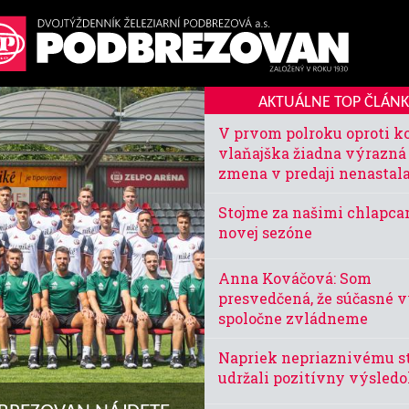
AKTUÁLNE TOP ČLÁN
V prvom polroku oproti k
vlaňajška žiadna výrazná
zmena v predaji nenastal
Stojme za našimi chlapcam
novej sezóne
Anna Kováčová: Som
presvedčená, že súčasné 
spoločne zvládneme
Napriek nepriaznivému s
udržali pozitívny výsled