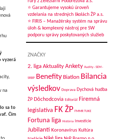
rou na
rúry z Železiarní Podbrezová a.s.
⭐ Garantujeme vysokú úroveň
aji
vzdelania na stredných školách ŽP a.s.
enová
ej,
⭐ FIRIS – Manažérsky systém na správu
u
úloh & komplexný nástroj pre SW
podporu správy poskytovaných služieb
trhu
enné
ý
ZNAČKY
o vyzerá
Aktuality
Ankety
2. liga
Audity - SEM -
Bilancia
Benefity
city,
Biatlon
SRBP
výsledkov
Dychová hudba
Doprava
v na
Firemná
Dôchodcovia
ŽP
Editoriál
lo sa to
FK ŽP
legislatíva
FMMR TUKE
vať. Čím
Fortuna liga
Investície
História
Jubilanti
Koronavírus
Kultúra
Niké liga
 to
NsP Brezno n.o.
Nadácie