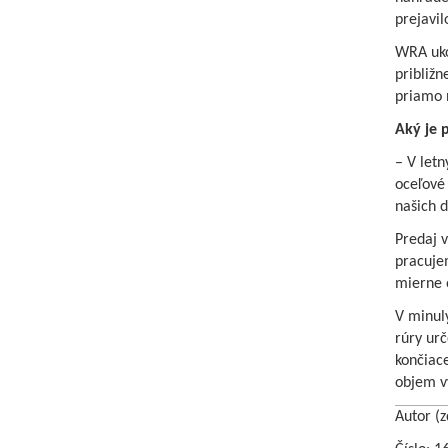
prejavil
WRA uko
približ
priamo 
Aký je 
– V let
oceľové
našich 
Predaj 
pracuje
mierne o
V minul
rúry urč
končiace
objem v
Autor (z