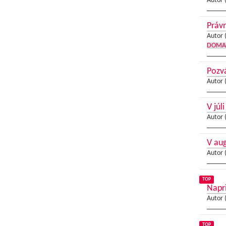
Autor 
Právn
Autor 
DOMA
Pozv
Autor 
V júli
Autor 
V au
Autor 
TOP
Napri
Autor 
TOP