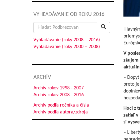
VYHĽADÁVANIE OD ROKU 2016
Search
Hlavným
for:
priemyse
Vyhľadávanie (roky 2008 – 2016)
Európske
Vyhľadávanie (roky 2000 – 2008)
V posle
záujem 
aktuálna
ARCHÍV
– Dopyt 
preto j
Archív rokov 1998 - 2007
doplnko
Archív rokov 2008 - 2016
hospodá
Archív podľa ročníka a čísla
Hoci z 
Archív podľa autora/zdroja
zatiaľ 
si vysve
– Libert
nahrade