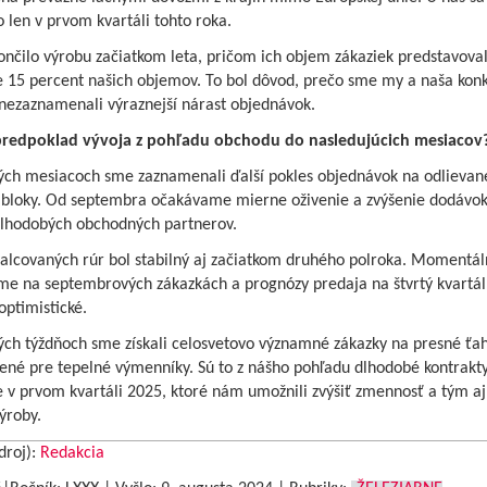
o len v prvom kvartáli tohto roka.
nčilo výrobu začiatkom leta, pričom ich objem zákaziek predstavova
Výherca súťažnej krížovk
ne 15 percent našich objemov. To bol dôvod, prečo sme my a naša kon
nezaznamenali výraznejší nárast objednávok.
predpoklad vývoja z pohľadu obchodu do nasledujúcich mesiacov
Editoriál
ných mesiacoch sme zaznamenali ďalší pokles objednávok na odlievan
 bloky. Od septembra očakávame mierne oživenie a zvýšenie dodávok
dlhodobých obchodných partnerov.
Jedálny lístok 12. – 25. 8. 
valcovaných rúr bol stabilný aj začiatkom druhého polroka. Momentál
me na septembrových zákazkách a prognózy predaja na štvrtý kvartál
ptimistické.
ých týždňoch sme získali celosvetovo významné zákazky na presné ťa
ené pre tepelné výmenníky. Sú to z nášho pohľadu dlhodobé kontrakty
 v prvom kvartáli 2025, ktoré nám umožnili zvýšiť zmennosť a tým aj
ýroby.
droj):
Redakcia