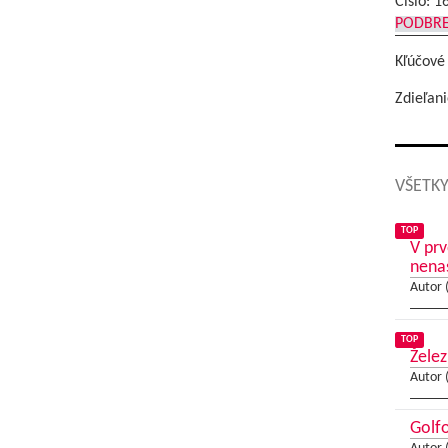
Číslo: 1
PODBR
Kľúčové
Zdieľani
VŠETKY
TOP
V prv
nena
Autor 
TOP
Želez
Autor 
Golfo