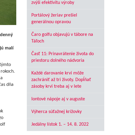
zvýši efektivitu výroby
Portálový žeriav prešiel
generálnou opravou
Čaro golfu objavujú v tábore na
a denný
Táľoch
jú malí
Časť 11: Prinavrátenie života do
priestoru dolného nádvoria
 týmto
 rokoch.
Každé darovanie krvi môže
ia
zachrániť až tri životy. Dopĺňať
čas dňa
zásoby krvi treba aj v lete
Iontové nápoje aj v auguste
ok
Výherca súťažnej krížovky
zo
olf
Jedálny lístok 1. – 14. 8. 2022