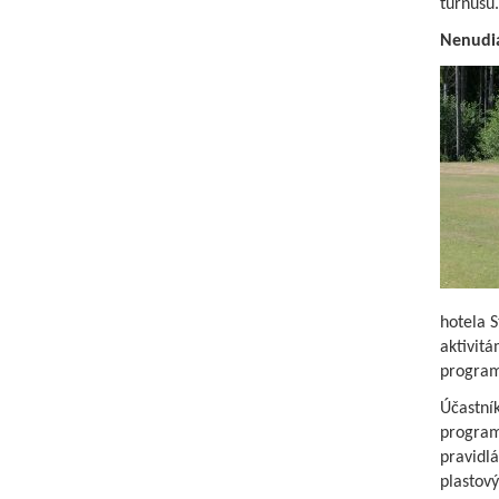
turnusu.
Nenudia
hotela S
aktivit
program
Účastník
program 
pravidlá
plastový