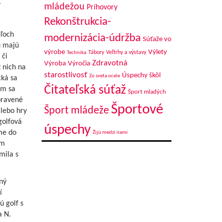
.
mládežou
Príhovory
Rekonštrukcia-
áľoch
modernizácia-údržba
Súťaže vo
u majú
výrobe
Výlety
Tábory
Veľtrhy a výstavy
Technika
 či
Zdravotná
Výroba
Výročia
z nich na
starostlivosť
Úspechy škôl
Zo sveta ocele
cká sa
Čitateľská súťaž
ým sa
Šport mladých
pravené
Športové
Šport mládeže
alebo hry
golfová
úspechy
me do
Žijú medzi nami
ým
mila s
ný
í
ú golf s
a N.