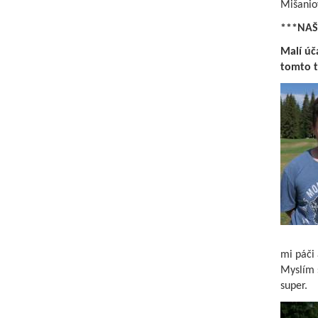
Mišanio
***NAŠ
Malí úča
tomto t
mi páči 
Myslím s
super.