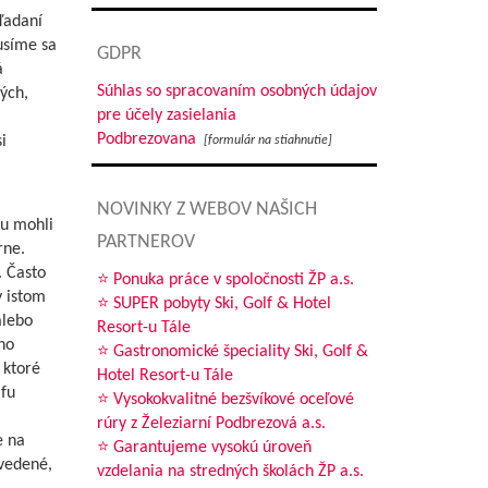
ľadaní
musíme sa
GDPR
á
Súhlas so spracovaním osobných údajov
ých,
pre účely zasielania
Podbrezovana
i
[formulár na stiahnutie]
NOVINKY Z WEBOV NAŠICH
ju mohli
PARTNEROV
rne.
. Často
⭐ Ponuka práce v spoločnosti ŽP a.s.
v istom
⭐ SUPER pobyty Ski, Golf & Hotel
alebo
Resort-u Tále
ho
⭐ Gastronomické špeciality Ski, Golf &
 ktoré
Hotel Resort-u Tále
lfu
⭐ Vysokokvalitné bezšvíkové oceľové
rúry z Železiarní Podbrezová a.s.
e na
⭐ Garantujeme vysokú úroveň
 vedené,
vzdelania na stredných školách ŽP a.s.