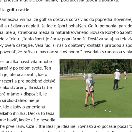
, priestor a ďalšie podmienky,“ pokračovala úspešná golfistka.
ta golfu rastie
Kamasová vníma, že golf sa dostáva čoraz viac do popredia slovenske
ti a už dávno neplatí, že ide o šport bohatých. Golfu pomohla, parad
a, ale aj strieborná medaila naturalizovaného Slováka Roryho Sabatt
e v Tokiu. „Tento šport je čoraz populárnejší. Dostáva sa aj na televí
y oveľa častejšie. Veľa ľudí si našlo opätovný kontakt s prírodou a šp
ovedať, že zažíva u nás naozajstný boom,“ povedala s radosťou v hla
fesionálka navštívila mnohé
areály po celom svete. Ten
h jej ale učaroval. „Ide o
 rezort a pre podobné detské
e ako stvorený. Ihrisko Little
oré máme k dispozícii, je
 široko-ďaleko nie je
. Ide akoby o zmenšenú
ľkého ihriska. Decká to teda
ane baviť, keďže ešte nevedia
hé prvé rany. Čiže Little Bear je ideálne, rovnako ako počasie počas t