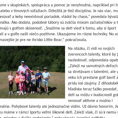
sme v skupinkách, spolupráca a pomoc je nevyhnutná, napríklad pri h
 alebo v tímových súťažiach. Dôležitá je tiež disciplína. Je nás viac, 
esúvať a keby neexistoval poriadok, vládol by chaos,“ povedala býval
nálka. Ako dodala, podobné tábory sú zväčša mixom začiatočníkov a t
 majú s golfom skúsenosť. „Snažíme sa deti viesť k tomu, aby si šport
li a v golfe našli niečo pozitívne. Ukazujeme im rôzne techniky. No as
mavejšie je pre ne ihrisko Little Bear,“ pokračovala.
Na otázku, či vidí vo svojich
zverencoch talenty, ktoré by 
nasledovať, odpovedala opat
„Záleží na samotných deťoch
sa stretávam s talentmi, ale 
veku ich prestane golf baviť 
prídu iné záujmy. Z dlhodobé
hľadiska teraz ťažko povedať,
deti sa môžu v budúcnosti go
venovať aktívne a možno i
onálne. Pohybové talenty ale jednoznačne vidím. Už dávno hovorím, ž
u máme v rámci športu veľmi šikovné deti. Záleží však, či sú k nemu