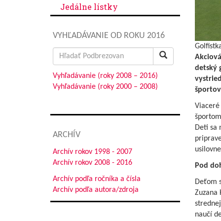
Jedálne lístky
VYHĽADÁVANIE OD ROKU 2016
Golfistk
Search
Akciová
for:
detský 
Vyhľadávanie (roky 2008 – 2016)
vystried
Vyhľadávanie (roky 2000 – 2008)
športovc
Viaceré
športom 
Deti sa
ARCHÍV
priprave
usilovne
Archív rokov 1998 - 2007
Archív rokov 2008 - 2016
Pod do
Archív podľa ročníka a čísla
Deťom s
Archív podľa autora/zdroja
Zuzana K
strednej
naučí d