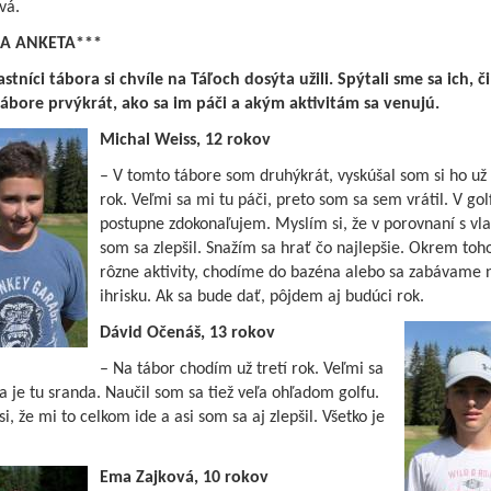
vá.
A ANKETA***
stníci tábora si chvíle na Táľoch dosýta užili. Spýtali sme sa ich, či
ábore prvýkrát, ako sa im páči a akým aktivitám sa venujú.
Michal Weiss, 12 rokov
– V tomto tábore som druhýkrát, vyskúšal som si ho už
rok. Veľmi sa mi tu páči, preto som sa sem vrátil. V gol
postupne zdokonaľujem. Myslím si, že v porovnaní s vl
som sa zlepšil. Snažím sa hrať čo najlepšie. Okrem t
rôzne aktivity, chodíme do bazéna alebo sa zabávame 
ihrisku. Ak sa bude dať, pôjdem aj budúci rok.
Dávid Očenáš, 13 rokov
– Na tábor chodím už tretí rok. Veľmi sa
a je tu sranda. Naučil som sa tiež veľa ohľadom golfu.
i, že mi to celkom ide a asi som sa aj zlepšil. Všetko je
Ema Zajková, 10 rokov