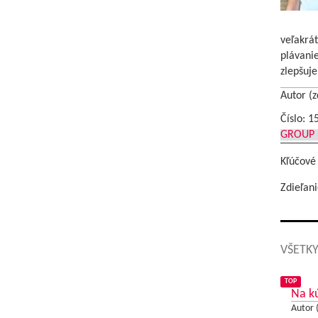
veľakrá
plávanie
zlepšuj
Autor (z
Číslo: 1
GROUP
Kľúčové
Zdieľani
VŠETKY
TOP
Na kú
Autor 