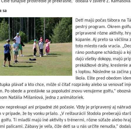
 Celé tunajšie prostredie je prekrásne,“ dodala v závere Z. Kamasová
 sa
Deti majú počas tábora na T
pestrý program. Okrem golf
pripravené rôzne aktivity, hry
kúpanie. Aj preto sa väčšina 
toto miesto rada vracia. „De
ráno postupne schádzajú a k
dajú všetky dokopy, majú pri
prekážkové dráhy, kreslenie 
s loptou. Následne sa začína 
škola. Ešte pred obedom ide
tupka plávať a kto chce, môže si čítať rozprávky alebo sa venovať in
ám. Po obede a prestávke sa popoludní znovu venujeme golfu,“ obozná
om Natália Mišaniová, jedna z animátoriek.
ov neprekvapí ani prípadné zlé počasie. Vždy je pripravený aj náhrad
v prípade, že by vonku pršalo. „V reštaurácii Stodola preberajú starš
 golfu. Tí mladší majú iné aktivity s trénermi, rôzne súťaže alebo hraj
mi palicami. Zábavy je veľa, čiže deti sa u nás určite nenudia,“ dodal