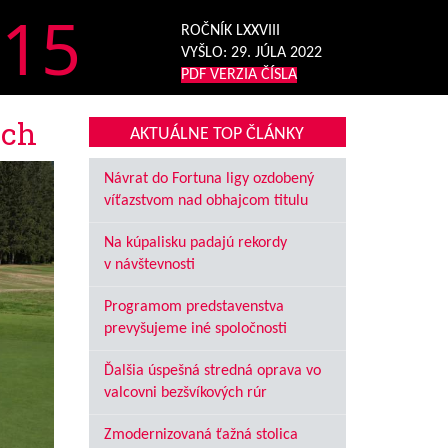
15
ROČNÍK LXXVIII
VYŠLO:
29. JÚLA 2022
PDF VERZIA ČÍSLA
och
AKTUÁLNE TOP ČLÁNKY
Návrat do Fortuna ligy ozdobený
víťazstvom nad obhajcom titulu
Na kúpalisku padajú rekordy
v návštevnosti
Programom predstavenstva
prevyšujeme iné spoločnosti
Ďalšia úspešná stredná oprava vo
valcovni bezšvíkových rúr
Zmodernizovaná ťažná stolica