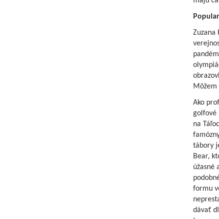
majú čas
Populari
Zuzana 
verejnos
pandémi
olympiád
obrazovk
Môžem p
Ako pro
golfové 
na Táľoc
famózny
tábory j
Bear, kt
úžasné a
podobné
formu ve
neprest
dávať dl