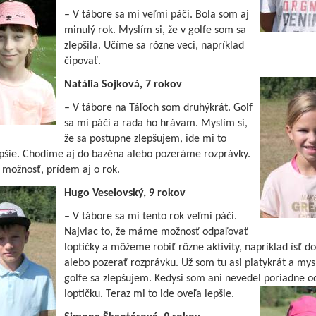
– V tábore sa mi veľmi páči. Bola som aj
minulý rok. Myslím si, že v golfe som sa
zlepšila. Učíme sa rôzne veci, napríklad
čipovať.
Natália Sojková, 7 rokov
– V tábore na Táľoch som druhýkrát. Golf
sa mi páči a rada ho hrávam. Myslím si,
že sa postupne zlepšujem, ide mi to
epšie. Chodíme aj do bazéna alebo pozeráme rozprávky.
 možnosť, prídem aj o rok.
Hugo Veselovský, 9 rokov
– V tábore sa mi tento rok veľmi páči.
Najviac to, že máme možnosť odpaľovať
loptičky a môžeme robiť rôzne aktivity, napríklad ísť d
alebo pozerať rozprávku. Už som tu asi piatykrát a mys
golfe sa zlepšujem. Kedysi som ani nevedel poriadne o
loptičku. Teraz mi to ide oveľa lepšie.