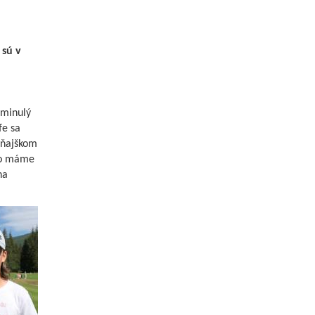
 sú v
 minulý
fe sa
aňajškom
oho máme
na