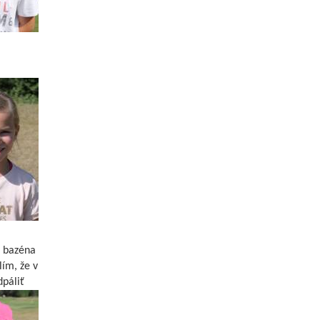
o bazéna
lím, že v
dpáliť