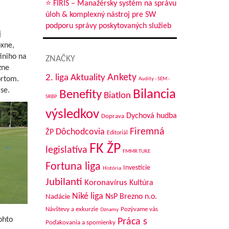
⭐ FIRIS – Manažérsky systém na správu
úloh & komplexný nástroj pre SW
podporu správy poskytovaných služieb
j
oxne,
iniho na
ZNAČKY
zne
Aktuality
Ankety
2. liga
ortom.
Audity - SEM -
se.
Bilancia
Benefity
Biatlon
SRBP
výsledkov
Dychová hudba
Doprava
Firemná
Dôchodcovia
ŽP
Editoriál
FK ŽP
legislatíva
FMMR TUKE
Fortuna liga
Investície
História
Jubilanti
Koronavírus
Kultúra
Niké liga
NsP Brezno n.o.
Nadácie
Návštevy a exkurzie
Pozývame vás
Oznamy
ohto
Práca s
Poďakovania a spomienky