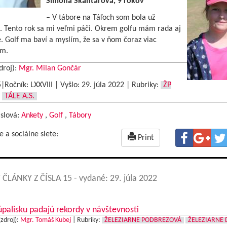
Simona Škantárová, 9 rokov
– V tábore na Táľoch som bola už
t. Tento rok sa mi veľmi páči. Okrem golfu mám rada aj
. Golf ma baví a myslím, že sa v ňom čoraz viac
em.
droj):
Mgr. Milan Gončár
5|Ročník: LXXVIII | Vyšlo:
29. júla 2022
|
Rubriky:
ŽP
TÁLE A.S.
 slová:
Ankety
,
Golf
,
Tábory
e a sociálne siete:
Print
 ČLÁNKY Z ČÍSLA 15
- vydané: 29. júla 2022
palisku padajú rekordy v návštevnosti
(zdroj):
Mgr. Tomáš Kubej
|
Rubriky:
ŽELEZIARNE PODBREZOVÁ
ŽELEZIARNE