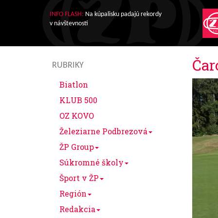
INFO FLASH:
Na kúpalisku padajú rekordy
v návštevnosti
Čar
RUBRIKY
Biatlon
KLUB 500
OZ KOVO
Železiarne Podbrezová
ŽP Group
Súkromné školy
Šport v ŽP
Región
Redakcia