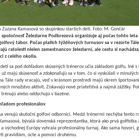
a Zuzana Kamasová so skupinkou starších detí. Foto: M. Gončár
 spoločnosť Železiarne Podbrezová organizuje aj počas tohto let
golfový tábor. Počas piatich týždňových turnusov sa v rezorte Tále
ajú ratolesti nielen zamestnancov železiarní, ale cestu si nachádza
i z celého okolia.
 deti sa pod dohľadom skúsených trénerov učia základom golfu. Iné s
už majú skúsenosť a zdokonaľujú sa v tom, čo si vyskúšali v minulých
 na Tále rady vracajú, veď v krásnom prostredí majú okrem športovan
ných množstvo aktivít. Získavajú nové priateľstvá a najmä zážitky. Po
 trénujú alebo oddychujú v bazéne.
hľadom profesionálov
a venujú skutoční golfoví odborníci. Medzi trénermi nechýba tento r
amasová, bývalá slovenská reprezentantka, ktorá ako prvá golfistka 
 a východnej Európy vyhrala profesionálny turnaj. Ako sama hovorí, g
eti pravidlám, úcte a pomoci druhému.