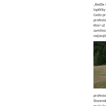
„Keďže 
loptičky
často pr
profesio
ktorí už
zamilova
najzaují
profesi
Slovensk