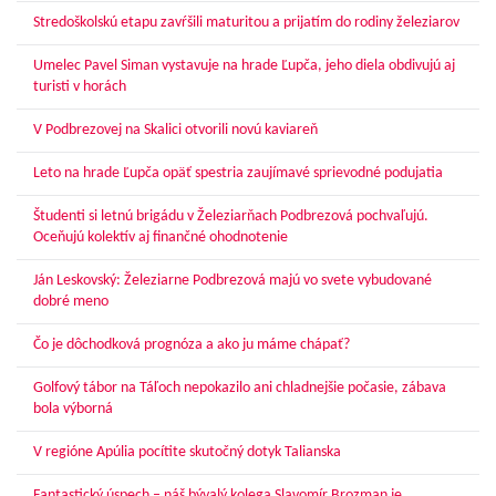
Stredoškolskú etapu zavŕšili maturitou a prijatím do rodiny železiarov
Umelec Pavel Siman vystavuje na hrade Ľupča, jeho diela obdivujú aj
turisti v horách
V Podbrezovej na Skalici otvorili novú kaviareň
Leto na hrade Ľupča opäť spestria zaujímavé sprievodné podujatia
Študenti si letnú brigádu v Železiarňach Podbrezová pochvaľujú.
Oceňujú kolektív aj finančné ohodnotenie
Ján Leskovský: Železiarne Podbrezová majú vo svete vybudované
dobré meno
Čo je dôchodková prognóza a ako ju máme chápať?
Golfový tábor na Táľoch nepokazilo ani chladnejšie počasie, zábava
bola výborná
V regióne Apúlia pocítite skutočný dotyk Talianska
Fantastický úspech – náš bývalý kolega Slavomír Brozman je