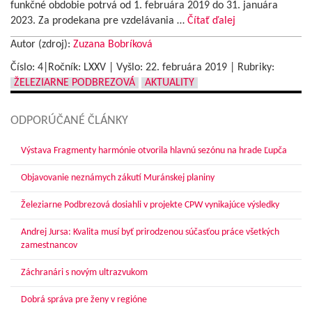
funkčné obdobie potrvá od 1. februára 2019 do 31. januára
2023. Za prodekana pre vzdelávania …
Čítať ďalej
Autor (zdroj):
Zuzana Bobríková
Číslo: 4|Ročník: LXXV | Vyšlo:
22. februára 2019
|
Rubriky:
ŽELEZIARNE PODBREZOVÁ
AKTUALITY
ODPORÚČANÉ ČLÁNKY
Výstava Fragmenty harmónie otvorila hlavnú sezónu na hrade Ľupča
Objavovanie neznámych zákutí Muránskej planiny
Železiarne Podbrezová dosiahli v projekte CPW vynikajúce výsledky
Andrej Jursa: Kvalita musí byť prirodzenou súčasťou práce všetkých
zamestnancov
Záchranári s novým ultrazvukom
Dobrá správa pre ženy v regióne