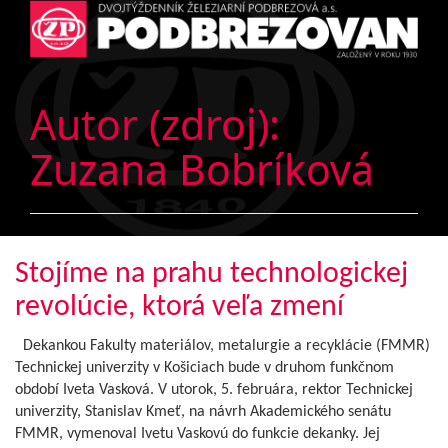
Autor (zdroj):
Zuzana Bobríková
Stojíme na prahu technologickej
revolúcie, ktorá veľa zmení
Dekankou Fakulty materiálov, metalurgie a recyklácie (FMMR)
Technickej univerzity v Košiciach bude v druhom funkčnom
období Iveta Vasková. V utorok, 5. februára, rektor Technickej
univerzity, Stanislav Kmeť, na návrh Akademického senátu
FMMR, vymenoval Ivetu Vaskovú do funkcie dekanky. Jej