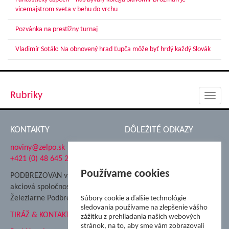
vicemajstrom sveta v behu do vrchu
Pozvánka na prestížny turnaj
Vladimír Soták: Na obnovený hrad Ľupča môže byť hrdý každý Slovák
Rubriky
Toggl
navig
KONTAKTY
DÔLEŽITÉ ODKAZY
noviny@zelpo.sk
Hrad Ľupča
+421 (0) 48 645 2711
Súkromná spojená škola ŽP
Nadácia Železiarne
Používame cookies
PODBREZOVAN vydáva
Podbrezová
akciová spoločnosť
Hutnícke múzeum
Železiarne Podbrezová
Súbory cookie a ďalšie technológie
ŽP Informatika s.r.o.
sledovania používame na zlepšenie vášho
TIRÁŽ & KONTAKT
ŠK Železiarne Podbrezová
zážitku z prehliadania našich webových
stránok, na to, aby sme vám zobrazovali
Tále a.s.