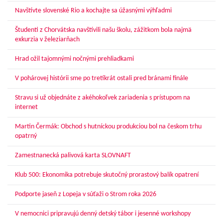
Navštívte slovenské Rio a kochajte sa úžasnými výhľadmi
Študenti z Chorvátska navštívili našu školu, zážitkom bola najmä
exkurzia v železiarňach
Hrad ožil tajomnými nočnými prehliadkami
V pohárovej histórii sme po tretíkrát ostali pred bránami finále
Stravu si už objednáte z akéhokoľvek zariadenia s prístupom na
internet
Martin Čermák: Obchod s hutníckou produkciou bol na českom trhu
opatrný
Zamestnanecká palivová karta SLOVNAFT
Klub 500: Ekonomika potrebuje skutočný prorastový balík opatrení
Podporte jaseň z Lopeja v súťaži o Strom roka 2026
V nemocnici pripravujú denný detský tábor i jesenné workshopy