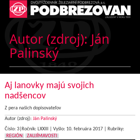
Autor (zdroj):
Ján
Palinský
Aj lanovky majú svojich
nadšencov
Z pera našich dopisovateľov
Autor (zdroj):
Ján Palinský
Číslo: 3|Ročník: LXXIII | Vyšlo:
10. februára 2017
|
Rubriky:
REGIÓN
ZAUJÍMAVOSTI