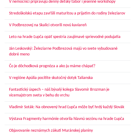
V nemocnici pripravujú denný detský tábor i jesenné workshopy
Stredoškolskú etapu zavŕšili maturitou a prijatím do rodiny železiarov
V Podbrezovej na Skalici otvorili novú kaviareň
Leto na hrade Ľupča opäť spestria zaujímavé sprievodné podujatia
Ján Leskovský: Železiarne Podbrezová majú vo svete vybudované
dobré meno
Čo je dôchodková prognóza a ako ju máme chápať?
V regióne Apúlia pocítite skutočný dotyk Talianska
Fantastický úspech – náš bývalý kolega Slavomír Brozman je
vicemajstrom sveta v behu do vrchu
Vladimír Soták: Na obnovený hrad Ľupča môže byť hrdý každý Slovák
Výstava Fragmenty harmónie otvorila hlavnú sezónu na hrade Ľupča
Objavovanie neznámych zákutí Muránskej planiny