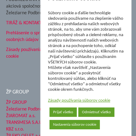
Podbrezová
akciová spoločnosť
Hutnícke múzeum
Železiarne Podbrezová
Súbory cookie a ďalšie technológie
ŽP Informatika s.r.o.
sledovania používame na zlepšenie vášho
TIRÁŽ & KONTAKT
ŠK Železiarne Podbrezová
zážitku z prehliadania našich webových
stránok, na to, aby sme vám zobrazovali
Tále a.s.
Prehlásenie o spracovaní
prispôsobený obsah a cielené reklamy, na
osobných údajov
analýzu návštevnosti našich webových
stránok a na pochopenie toho, odkiaľ
Zásady používania súborov
naši návštevníci prichádzajú. Kliknutím na
cookie
„Prijať všetko” súhlasíte s používaním
VŠETKÝCH súborov cookie.
Môžete však navštíviť „Nastavenia
súborov cookie” a poskytnúť
kontrolovaný súhlas, alebo kliknúť na
“Odmietnuť všetko” a odmietnuť všetky
cookie okrem funkčnych.
ŽP GROUP
Zásady používania súborov cookie
ŽP GROUP
Železiarne Podbrezová a.s.
Prijať všetko
Odmietnuť všetko
ŽIAROMAT a.s.
TRANSMESA S.A.U.
Nastavenia súborov cookie
KBZ s.r.o.