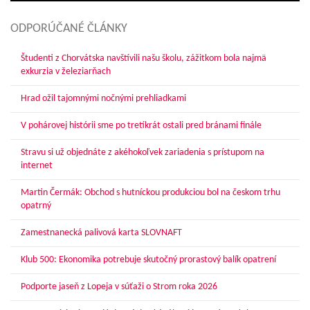
ODPORÚČANÉ ČLÁNKY
Študenti z Chorvátska navštívili našu školu, zážitkom bola najmä
exkurzia v železiarňach
Hrad ožil tajomnými nočnými prehliadkami
V pohárovej histórii sme po tretíkrát ostali pred bránami finále
Stravu si už objednáte z akéhokoľvek zariadenia s prístupom na
internet
Martin Čermák: Obchod s hutníckou produkciou bol na českom trhu
opatrný
Zamestnanecká palivová karta SLOVNAFT
Klub 500: Ekonomika potrebuje skutočný prorastový balík opatrení
Podporte jaseň z Lopeja v súťaži o Strom roka 2026