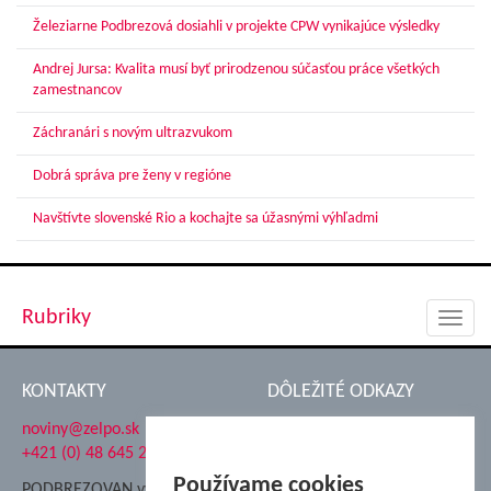
Železiarne Podbrezová dosiahli v projekte CPW vynikajúce výsledky
Andrej Jursa: Kvalita musí byť prirodzenou súčasťou práce všetkých
zamestnancov
Záchranári s novým ultrazvukom
Dobrá správa pre ženy v regióne
Navštívte slovenské Rio a kochajte sa úžasnými výhľadmi
Rubriky
Toggl
navig
KONTAKTY
DÔLEŽITÉ ODKAZY
noviny@zelpo.sk
Hrad Ľupča
+421 (0) 48 645 2711
Súkromná spojená škola ŽP
Nadácia Železiarne
Používame cookies
PODBREZOVAN vydáva