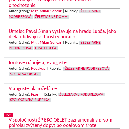
pochvaľujú. Oceňujú kolektív aj finančné
ohodnotenie
Autor (zdroj):
Mgr. Milan Gončár
|
Rubriky:
ŽELEZIARNE
PODBREZOVÁ
ŽELEZIARNE DOMA
Umelec Pavel Siman vystavuje na hrade Ľupča, jeho
diela obdivujú aj turisti v horách
Autor (zdroj):
Mgr. Milan Gončár
|
Rubriky:
ŽELEZIARNE
PODBREZOVÁ
HRAD ĽUPČA
Iontové nápoje aj v auguste
Autor (zdroj):
Redakcia
|
Rubriky:
ŽELEZIARNE PODBREZOVÁ
SOCIÁLNA OBLASŤ
V auguste blahoželáme
Autor (zdroj):
Ppam
|
Rubriky:
ŽELEZIARNE PODBREZOVÁ
SPOLOČENSKÁ RUBRIKA
TOP
V spoločnosti ŽP EKO QELET zaznamenali v prvom
polroku zvýšený dopyt po oceľovom šrote