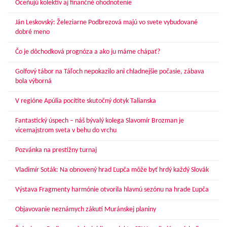
Oceňujú kolektív aj finančné ohodnotenie
Ján Leskovský: Železiarne Podbrezová majú vo svete vybudované
dobré meno
Čo je dôchodková prognóza a ako ju máme chápať?
Golfový tábor na Táľoch nepokazilo ani chladnejšie počasie, zábava
bola výborná
V regióne Apúlia pocítite skutočný dotyk Talianska
Fantastický úspech – náš bývalý kolega Slavomír Brozman je
vicemajstrom sveta v behu do vrchu
Pozvánka na prestížny turnaj
Vladimír Soták: Na obnovený hrad Ľupča môže byť hrdý každý Slovák
Výstava Fragmenty harmónie otvorila hlavnú sezónu na hrade Ľupča
Objavovanie neznámych zákutí Muránskej planiny