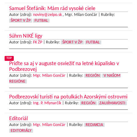
Samuel Štefánik: Mám rád vysoké ciele
Autor (zdroj):
noviny@zelpo.sk
, Mgr. Milan Gončár |
Rubriky:
ŠPORT V ŽP
FUTBAL
Súhrn NIKÉ ligy
Autor (zdroj):
FK ŽP
|
Rubriky:
ŠPORT V ŽP
FUTBAL
TOP
Príďte sa aj v auguste osviežiť na letné kúpalisko v
Podbrezovej
Autor (zdroj):
Mgr. Milan Gončár
|
Rubriky:
REGIÓN
V NAŠOM
REGIÓNE
Podbrezovskí turisti na potulkách Azorskými ostrovmi
Autor (zdroj):
Ing. P. Mlynarčík
|
Rubriky:
REGIÓN
ZAUJÍMAVOSTI
Editoriál
Autor (zdroj):
Mgr. Milan Gončár
|
Rubriky:
REDAKCIA
EDITORIÁLY