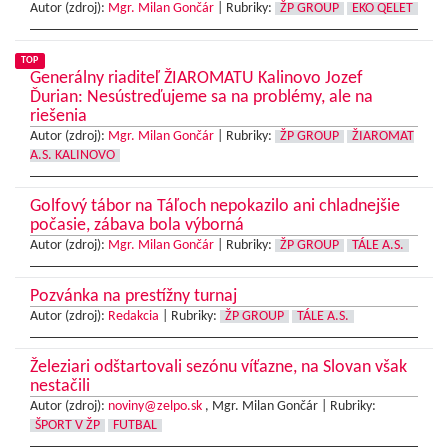
Autor (zdroj):
Mgr. Milan Gončár
|
Rubriky:
ŽP GROUP
EKO QELET
TOP
Generálny riaditeľ ŽIAROMATU Kalinovo Jozef
Ďurian: Nesústreďujeme sa na problémy, ale na
riešenia
Autor (zdroj):
Mgr. Milan Gončár
|
Rubriky:
ŽP GROUP
ŽIAROMAT
A.S. KALINOVO
Golfový tábor na Táľoch nepokazilo ani chladnejšie
počasie, zábava bola výborná
Autor (zdroj):
Mgr. Milan Gončár
|
Rubriky:
ŽP GROUP
TÁLE A.S.
Pozvánka na prestížny turnaj
Autor (zdroj):
Redakcia
|
Rubriky:
ŽP GROUP
TÁLE A.S.
Železiari odštartovali sezónu víťazne, na Slovan však
nestačili
Autor (zdroj):
noviny@zelpo.sk
, Mgr. Milan Gončár |
Rubriky:
ŠPORT V ŽP
FUTBAL