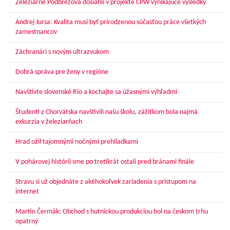
Železiarne Podbrezová dosiahli v projekte CPW vynikajúce výsledky
Andrej Jursa: Kvalita musí byť prirodzenou súčasťou práce všetkých
zamestnancov
Záchranári s novým ultrazvukom
Dobrá správa pre ženy v regióne
Navštívte slovenské Rio a kochajte sa úžasnými výhľadmi
Študenti z Chorvátska navštívili našu školu, zážitkom bola najmä
exkurzia v železiarňach
Hrad ožil tajomnými nočnými prehliadkami
V pohárovej histórii sme po tretíkrát ostali pred bránami finále
Stravu si už objednáte z akéhokoľvek zariadenia s prístupom na
internet
Martin Čermák: Obchod s hutníckou produkciou bol na českom trhu
opatrný