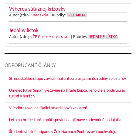
Výherca súťažnej krížovky
Autor (zdroj):
Redakcia
|
Rubriky:
REDAKCIA
Jedálny lístok
Autor (zdroj):
ŽP Gastro-servis s.r.o.
|
Rubriky:
JEDÁLNE LÍSTKY
ODPORÚČANÉ ČLÁNKY
Stredoškolskú etapu zavŕšili maturitou a prijatím do rodiny železiarov
Umelec Pavel Siman vystavuje na hrade Ľupča, jeho diela obdivujú aj
turisti v horách
V Podbrezovej na Skalici otvorili novú kaviareň
Leto na hrade Ľupča opäť spestria zaujímavé sprievodné podujatia
Študenti si letnú brigádu v Železiarňach Podbrezová pochvaľujú.